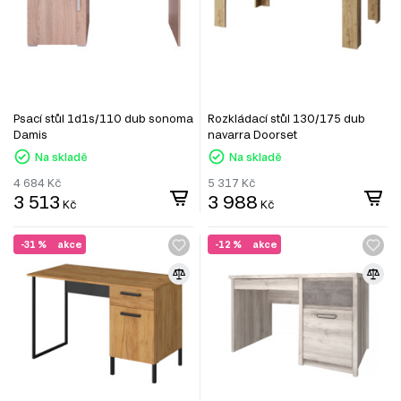
Psací stůl 1d1s/110 dub sonoma
Rozkládací stůl 130/175 dub
Damis
navarra Doorset
Na skladě
Na skladě
4 684
Kč
5 317
Kč
3 513
3 988
Kč
Kč
-31 %
akce
-12 %
akce