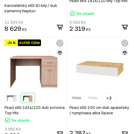
Psací stůl 1d1s/120 bílý Top Mix
Kancelářský stůl (E) bílý / dub
kamenný Neptun
Na skladě
11 505
Kč
3 092
Kč
8 629
2 319
Kč
Kč
-25 %
SUPER-CENA
+3
Psací stůl 1d1s/120 dub sonoma
Psací stůl 100 cm dub apalačský
Top Mix
/ nymphaea alba Space
Na skladě
3 092
Kč
2 387
Kč