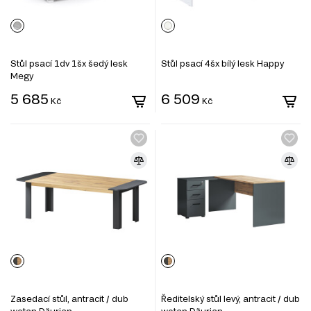
Stůl psací 1dv 1šx šedý lesk
Stůl psací 4šx bílý lesk Happy
Megy
5 685
6 509
Kč
Kč
Zasedací stůl, antracit / dub
Ředitelský stůl levý, antracit / dub
wotan Džurian
wotan Džurian