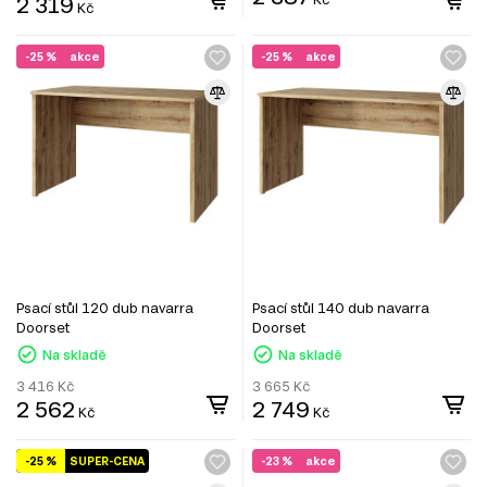
2 319
Kč
-25 %
akce
-25 %
akce
Psací stůl 120 dub navarra
Psací stůl 140 dub navarra
Doorset
Doorset
Na skladě
Na skladě
3 416
Kč
3 665
Kč
2 562
2 749
Kč
Kč
-25 %
SUPER-CENA
-23 %
akce