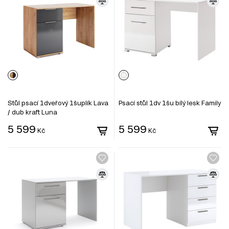
Stůl psací 1dveřový 1šuplík Lava
Psací stůl 1dv 1šu bílý lesk Family
/ dub kraft Luna
5 599
5 599
Kč
Kč