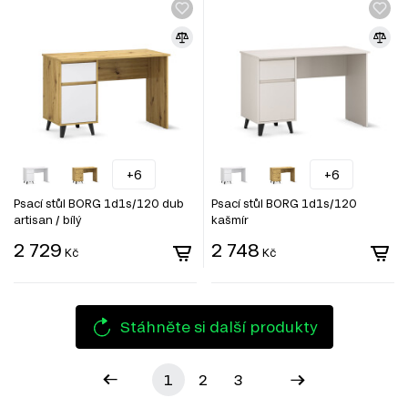
+6
+6
Psací stůl BORG 1d1s/120 dub
Psací stůl BORG 1d1s/120
artisan / bílý
kašmír
2 729
2 748
Kč
Kč
Stáhněte si další produkty
1
2
3