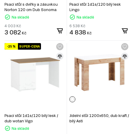
Psací stůl s dvířky a zásuvkou
Psací stůl 1d1s/120 bílý lesk
Norton 120 cm Dub Sonoma
Lingo
Na skladě
Na skladě
4 003
Kč
6 538
Kč
3 082
4 838
Kč
Kč
-25 %
SUPER-CENA
Psací stůl 1d1s/120 bílý lesk /
Jídelní stůl 1200x650, dub kraft /
dub wotan Vigo
bílý Asti
Na skladě