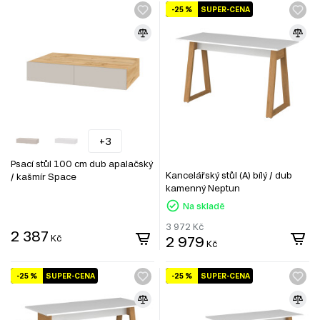
-25 %
SUPER-CENA
+3
Psací stůl 100 cm dub apalačský
Kancelářský stůl (A) bílý / dub
/ kašmír Space
kamenný Neptun
Na skladě
3 972
Kč
2 387
Kč
2 979
Kč
-25 %
SUPER-CENA
-25 %
SUPER-CENA