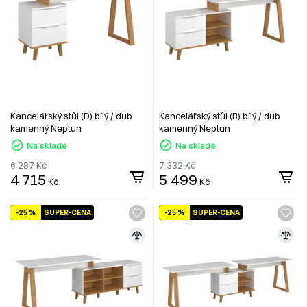
Kancelářský stůl (D) bílý / dub
Kancelářský stůl (B) bílý / dub
kamenný Neptun
kamenný Neptun
Na skladě
Na skladě
6 287
Kč
7 332
Kč
4 715
5 499
Kč
Kč
-25 %
SUPER-CENA
-25 %
SUPER-CENA