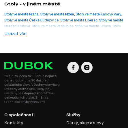
Stoly - v jiném městě
Stoly ve městě Praha
,
Stoly ve městě Plzeň
,
Stoly ve městě Karlovy Vary
,
Stoly ve městě České Budějovice
,
Stoly ve městě Liberec
,
Stoly ve městě
Hradec Králové
,
Stoly ve městě Pardubice
,
Stoly ve městě Jihlava
,
Stoly
ve městě Brno
,
Stoly ve městě Ostrava
,
Stoly ve městě Zlín
,
Stoly ve
Ukázat vše
městě Olomouc
* Nejnižší cena za 30 dní je nejnižší
cena produktu za 30 dní před
uplatněním slevy. Všechny ceny jsou
uvedeny včetně DPH. Ceny jsou
uvedeny bez dopravy, montáže a
dekorativních prvků. Změny a
technické chyby vyhrazeny.
O společnosti
Služby
Kontakty
Dárky, akce a slevy