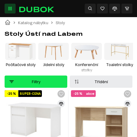
Katalog nábytku
Stoly
Stoly Ústí nad Labem
Počítačové stoly
Jídelní stoly
Konferenční
Toaletní stolky
stolky
Filtry
Třídění
-25 %
SUPER-CENA
-25 %
akce