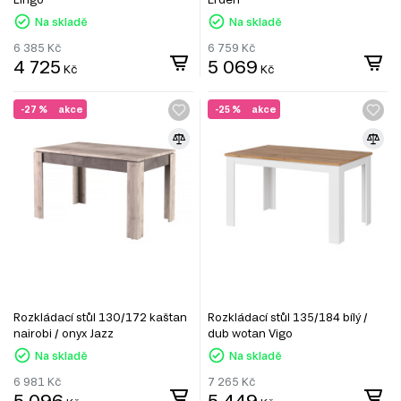
Na skladě
Na skladě
6 385
Kč
6 759
Kč
4 725
5 069
Kč
Kč
-27 %
akce
-25 %
akce
Rozkládací stůl 130/172 kaštan
Rozkládací stůl 135/184 bílý /
nairobi / onyx Jazz
dub wotan Vigo
Na skladě
Na skladě
6 981
Kč
7 265
Kč
5 096
5 449