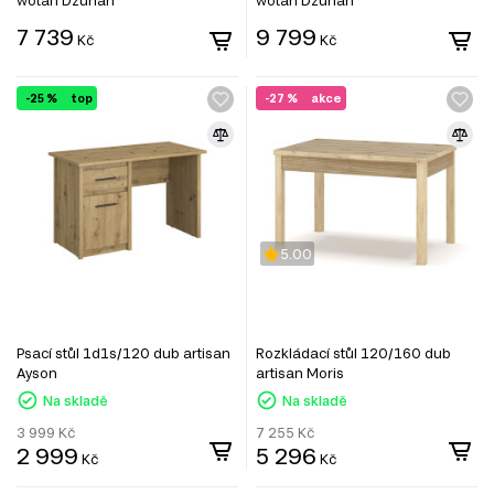
7 739
9 799
Kč
Kč
-25 %
top
-27 %
akce
5.00
Psací stůl 1d1s/120 dub artisan
Rozkládací stůl 120/160 dub
Ayson
artisan Moris
Na skladě
Na skladě
3 999
Kč
7 255
Kč
2 999
5 296
Kč
Kč