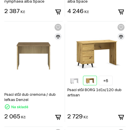
nymphaea alba Space
alba Space
2 387
4 246
Kč
Kč
+6
Psací stůl BORG 1d1s/120 dub
Psací stůl dub cremona / dub
artisan
lefkas Denzel
Na skladě
2 065
2 729
Kč
Kč