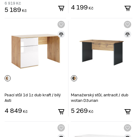
6 919
Kč
4 199
5 189
Kč
Kč
Psací stůl 1d 1z dub kraft / bílý
Manažerský stůl, antracit / dub
Asti
wotan Džurian
4 849
5 269
Kč
Kč