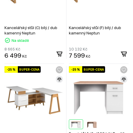
Kancelářský stůl (C) bílý / dub
Kancelářský stůl (F) bílý / dub
kamenný Neptun
kamenný Neptun
Na skladě
8 665
Kč
10 132
Kč
6 499
7 599
Kč
Kč
-25 %
SUPER-CENA
-25 %
SUPER-CENA