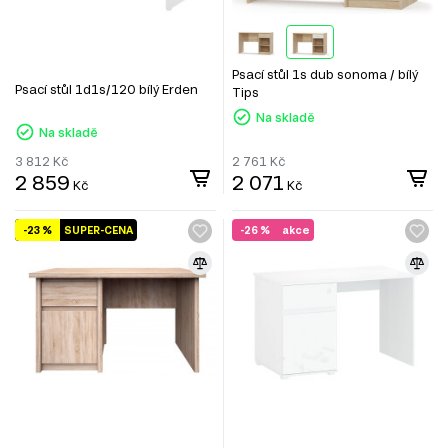
Psací stůl 1s dub sonoma / bílý
Psací stůl 1d1s/120 bílý Erden
Tips
Na skladě
Na skladě
3 812
Kč
2 761
Kč
2 859
2 071
Kč
Kč
-23 %
SUPER-CENA
-26 %
akce