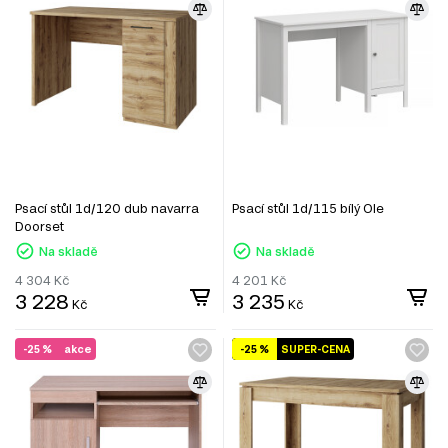
Psací stůl 1d/120 dub navarra
Psací stůl 1d/115 bílý Ole
Doorset
Na skladě
Na skladě
4 304
Kč
4 201
Kč
3 228
3 235
Kč
Kč
-25 %
akce
-25 %
SUPER-CENA