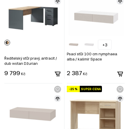
+3
Psací stůl 100 cm nymphaea
Ředitelský stůl pravý, antracit /
alba / kašmír Space
dub wotan Džurian
9 799
2 387
Kč
Kč
-25 %
SUPER-CENA