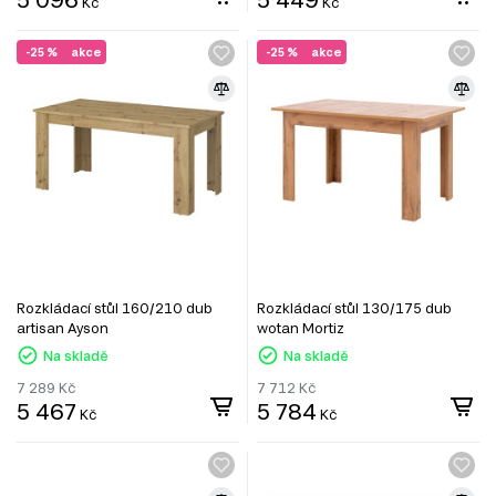
Kč
Kč
-25 %
akce
-25 %
akce
Rozkládací stůl 160/210 dub
Rozkládací stůl 130/175 dub
artisan Ayson
wotan Mortiz
Na skladě
Na skladě
7 289
Kč
7 712
Kč
5 467
5 784
Kč
Kč