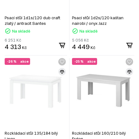
Psací stůl 1d1s/120 dub craft
Psací stůl 1d2s/120 kaštan
zlatý / antracit Santes
nairobi / onyx Jazz
Na skladě
Na skladě
6 251
Kč
5 056
Kč
4 313
4 449
Kč
Kč
-26 %
akce
-25 %
akce
Rozkládací stůl 135/184 bílý
Rozkládací stůl 160/210 bílý
Lingo
Erden