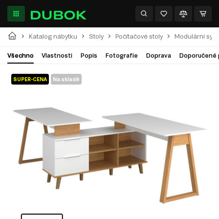
Katalog nábytku
Stoly
Počítačové stoly
Modulární sys
Všechno
Vlastnosti
Popis
Fotografie
Doprava
Doporučené 
SUPER-CENA
Na skladě