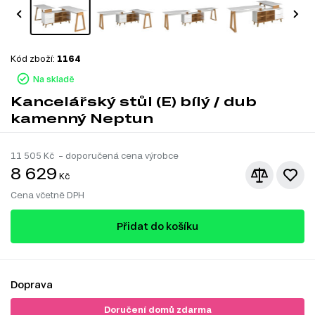
Kód zboží:
1164
Na skladě
Kancelářský stůl (E) bílý / dub
kamenný Neptun
11 505
Kč – doporučená cena výrobce
8 629
Kč
Cena včetně DPH
Přidat do košíku
Doprava
Doručení domů zdarma