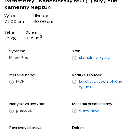
Parametry - Kancelářský stůl (E) bílý / dub
kamenný Neptun
Výška
Hloubka
77.00 cm
60.00 cm
Váha
Objem
3
75 kg
0.39 m
Výrobce:
Styl:
Mebel Bos
skandinávský styl
Material nohou:
Vodítka zásuvek:
MDF
kuličková vedení plného
výsuvu
Nábytková úchytka:
Materiál přední strany:
plastová
dřevotříska
Povrchová úprava:
Dekor: