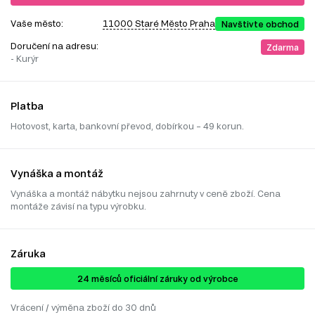
Vaše město:
11000 Staré Město Praha
Navštivte obchod
Doručení na adresu:
Zdarma
- Kurýr
Platba
Hotovost, karta, bankovní převod, dobírkou – 49 korun.
Vynáška a montáž
Vynáška a montáž nábytku nejsou zahrnuty v ceně zboží. Cena
montáže závisí na typu výrobku.
Záruka
24 ​​​​měsíců oficiální záruky od výrobce
Vrácení / výměna zboží do 30 dnů