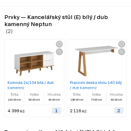
Prvky — Kancelářský stůl (E) bílý / dub
kamenný Neptun
Komoda 2s/134 bílá / dub
Pracovní deska stolu 140 bílý
kamenný
/ dub kamenný
Šířka
Výška
Hloubka
Šířka
Výška
Hloubka
134.00 cm
60.00 cm
40.00 cm
138.00 cm
77.00 cm
60.00 cm
4 399
2 116
Kč
Kč