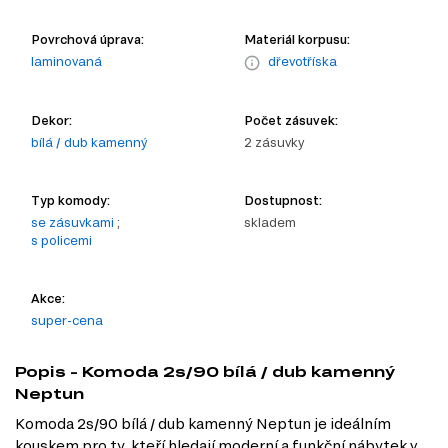
Povrchová úprava:
Materiál korpusu:
laminovaná
dřevotříska
Dekor:
Počet zásuvek:
bílá / dub kamenný
2 zásuvky
Typ komody:
Dostupnost:
se zásuvkami
;
skladem
s policemi
Akce:
super-cena
Popis - Komoda 2s/90 bílá / dub kamenný
Neptun
Komoda 2s/90 bílá / dub kamenný Neptun je ideálním
kouskem pro ty, kteří hledají moderní a funkční nábytek v