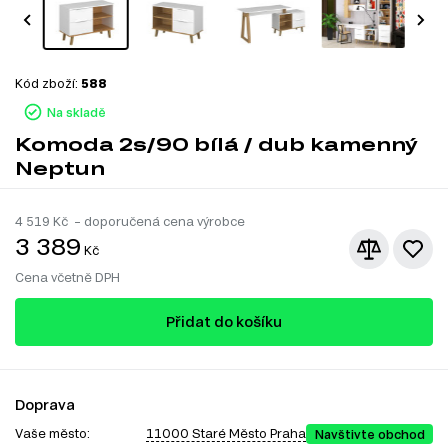
Kód zboží:
588
Na skladě
Komoda 2s/90 bílá / dub kamenný
Neptun
4 519
Kč – doporučená cena výrobce
3 389
Kč
Cena včetně DPH
Přidat do košíku
Doprava
Vaše město:
11000 Staré Město Praha
Navštivte obchod