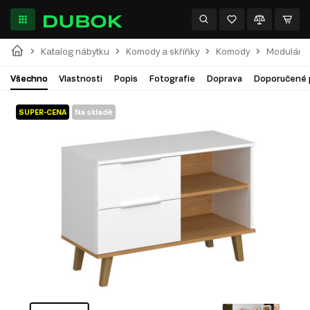
Katalog nábytku
Komody a skříňky
Komody
Modulární
Všechno
Vlastnosti
Popis
Fotografie
Doprava
Doporučené 
SUPER-CENA
Na skladě