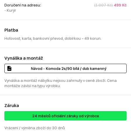
Doručení na adresu:
(1 007 Kč)
499 Kč
- Kurýr
Platba
Hotovost, karta, bankovní převod, dobírkou – 49 korun.
Vynáška a montáž
Návod - Komoda 2s/90 bílá / dub kamenný
Vynáška a montáž nábytku nejsou zahrnuty v ceně zboží. Cena
montáže závisí na typu výrobku.
Záruka
24 ​​​​měsíců oficiální záruky od výrobce
Vrácení / výměna zboží do 30 dnů