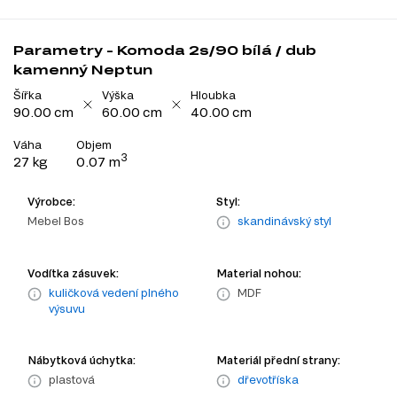
Parametry - Komoda 2s/90 bílá / dub
kamenný Neptun
Šířka
Výška
Hloubka
90.00 cm
60.00 cm
40.00 cm
Váha
Objem
3
27 kg
0.07 m
Výrobce:
Styl:
Mebel Bos
skandinávský styl
Vodítka zásuvek:
Material nohou:
kuličková vedení plného
MDF
výsuvu
Nábytková úchytka:
Materiál přední strany:
plastová
dřevotříska