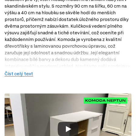
skandinávském stylu. S rozměry 90 cm na šířku, 60 cm na
výšku a 40 cm na hloubku se skvěle hodí do menších
prostorů, přičemž nabízí dostatek úložného prostoru díky
dvěma prostorným zásuvkám. Kuličková vedení plného
výsuvu zajišťují snadné a tiché otevírání, což oceníte při
každodenním používání. Komoda je vyrobena z kvalitní
dřevotřísky s laminovanou povrchovou úpravou, což
zaručuje její odolnost a snadnou údržbu. Její elegantní
kombinace bílé barvy a dekoru dub kamenný dodává
interiéru svěží a moderní vzhled. Navštivte naši prodejnu v
Praze a objevte, jak může Komoda Neptun obohatit váš
Číst celý text
domov.
Charakteristiky, vlastnosti a výhody
Skandinávský styl.
Tento styl přináší do vašeho domova svěžest a
jednoduchost, což usnadňuje kombinaci s ostatním nábytkem.
Praktické rozměry.
S šířkou 90 cm a hloubkou 40 cm se komoda
snadno vejde i do menších prostorů, aniž by obětovala úložný
prostor.
Kuličková vedení plného výsuvu.
Zajišťují hladký a tichý chod
zásuvek, což zvyšuje komfort při používání.