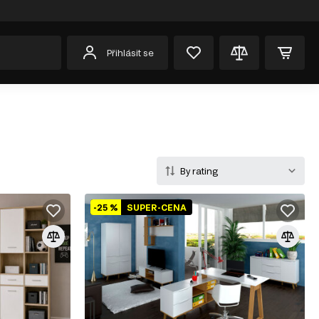
Přihlásit se
By rating
-25 %
SUPER-CENA