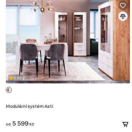
5.00
Modulární systém Asti
5 599
od
Kč