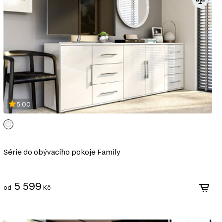
5.00
Série do obývacího pokoje Family
5 599
od
Kč