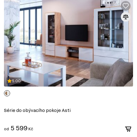
5.00
Série do obývacího pokoje Asti
5 599
od
Kč