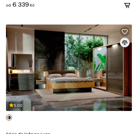
6 339
od
Kč
5.00