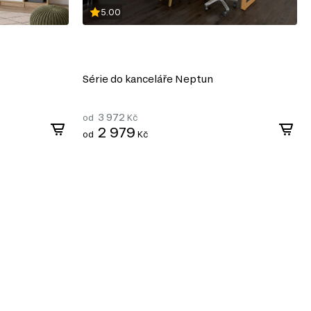
5.00
Série do kanceláře Neptun
3 972
od
Kč
2 979
od
Kč