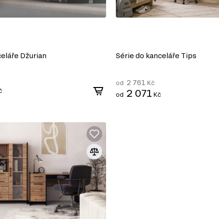
celáře Džurian
Série do kanceláře Tips
2 761
od
Kč
č
2 071
od
Kč