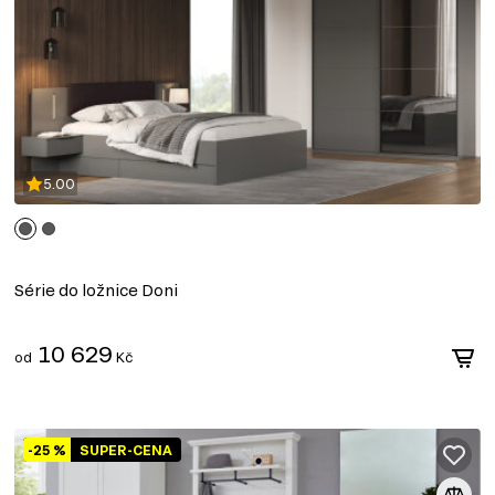
5.00
Série do ložnice Doni
10 629
od
Kč
-25 %
SUPER-CENA