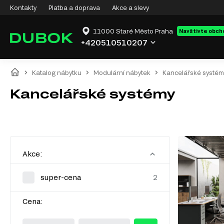
Kontakty
Platba a doprava
Akce a slevy
11000 Staré Město Praha
Navštivte obch
+420510510207
Katalog nábytku
Modulární nábytek
Kancelářské systém
Kancelářské systémy
Akce:
super-cena
Cena: