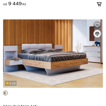
9 449
od
Kč
5.00