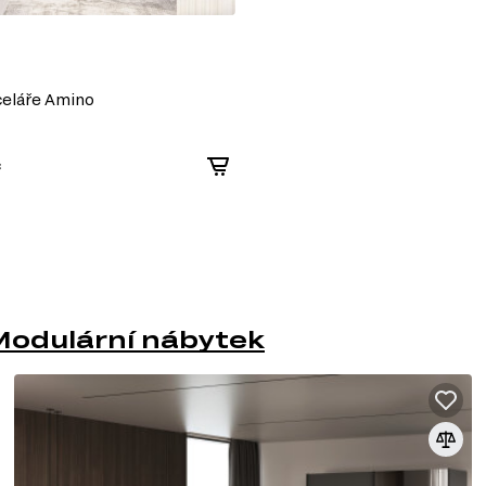
celáře Amino
č
Modulární nábytek