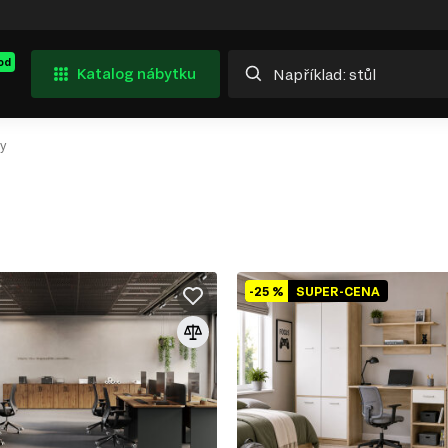
od
Katalog nábytku
y
-25 %
SUPER-CENA