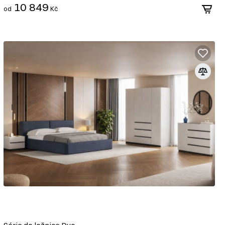
10 849
od
Kč