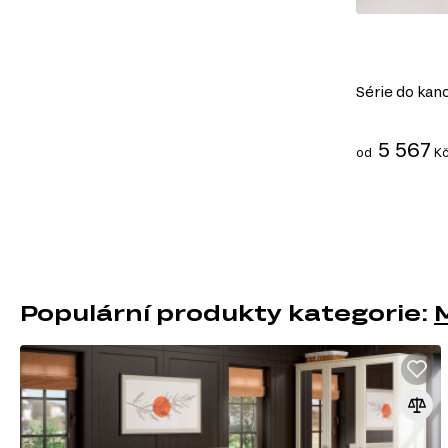
Série do kan
5 567
od
K
Populární produkty kategorie: