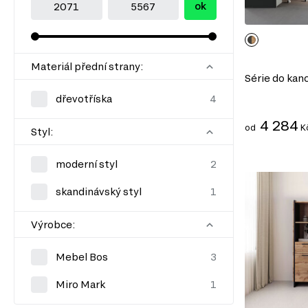
ok
Materiál přední strany:
Série do kan
dřevotříska
4 284
od
K
Styl:
moderní styl
skandinávský styl
Výrobce:
Mebel Bos
Miro Mark