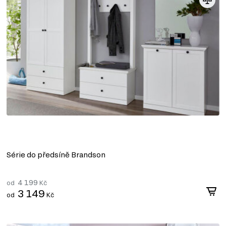
Série do předsíně Brandson
4 199
od
Kč
3 149
od
Kč