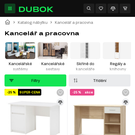
Katalog nábytku
Kancelář a pracovna
Kancelář a pracovna
Kancelářské
Kancelářské
Skříně do
Regály a
systémy
sestavy
kanceláře
knihovny
Filtry
Třídění
-25 %
SUPER-CENA
-25 %
akce