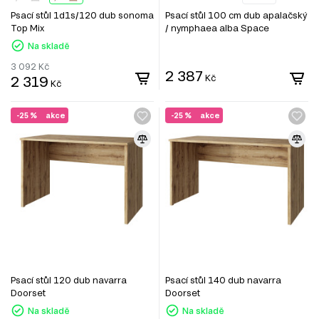
Psací stůl 1d1s/120 dub sonoma
Psací stůl 100 cm dub apalačský
Top Mix
/ nymphaea alba Space
Na skladě
3 092
Kč
2 387
2 319
Kč
Kč
-25 %
akce
-25 %
akce
Psací stůl 120 dub navarra
Psací stůl 140 dub navarra
Doorset
Doorset
Na skladě
Na skladě