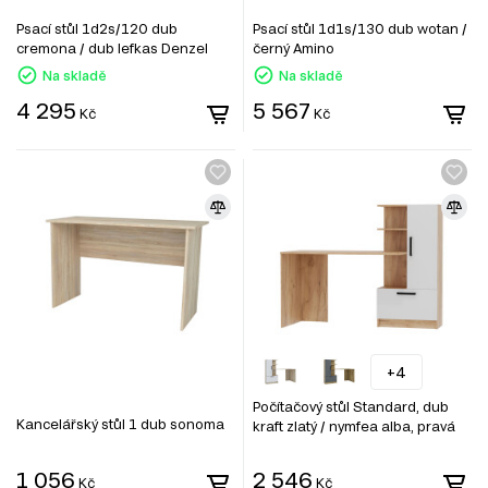
Psací stůl 1d2s/120 dub
Psací stůl 1d1s/130 dub wotan /
cremona / dub lefkas Denzel
černý Amino
Na skladě
Na skladě
4 295
5 567
Kč
Kč
+4
Počítačový stůl Standard, dub
Kancelářský stůl 1 dub sonoma
kraft zlatý / nymfea alba, pravá
montáž
1 056
2 546
Kč
Kč