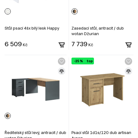
Stůl psací 4šx bílý lesk Happy
Zasedací stůl, antracit / dub
wotan Džurian
6 509
7 739
Kč
Kč
-25 %
top
Ředitelský stůl levý, antracit / dub
Psací stůl 1d1s/120 dub artisan
wotan Džurian
Ayson