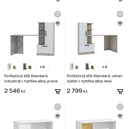
+4
+4
Počítačový stůl Standard,
Počítačový stůl Standard, urban
industriál / nymfea alba, pravá
oyster / nymfea alba, levá
montáž
montáž
2 546
2 799
Kč
Kč