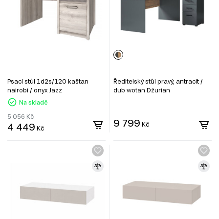
Psací stůl 1d2s/120 kaštan
Ředitelský stůl pravý, antracit /
nairobi / onyx Jazz
dub wotan Džurian
Na skladě
5 056
Kč
9 799
4 449
Kč
Kč