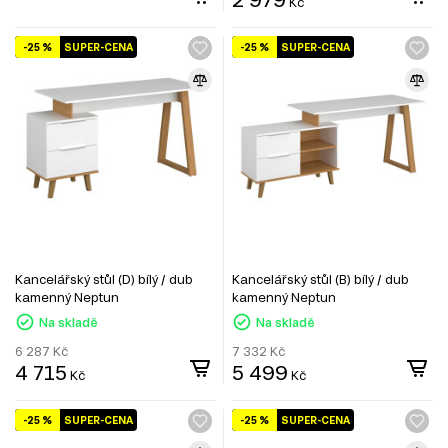
Kč
-25 %
SUPER-CENA
-25 %
SUPER-CENA
Kancelářský stůl (D) bílý / dub
Kancelářský stůl (B) bílý / dub
kamenný Neptun
kamenný Neptun
Na skladě
Na skladě
6 287
Kč
7 332
Kč
4 715
5 499
Kč
Kč
-25 %
SUPER-CENA
-25 %
SUPER-CENA