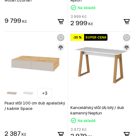
Na skladě
3 999
Kč
9 799
Kč
2 999
Kč
-25 %
SUPER-CENA
+3
Psací stůl 100 cm dub apalačský
Kancelářský stůl (A) bílý / dub
/ kašmír Space
kamenný Neptun
Na skladě
3 972
Kč
2 387
Kč
2 979