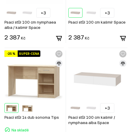
+3
+3
Psací stůl 100 cm nymphaea
Psací stůl 100 cm kašmír Space
alba / kašmír Space
2 387
2 387
Kč
Kč
-25 %
SUPER-CENA
+3
Psací stůl 1s dub sonoma Tips
Psací stůl 100 cm kašmír /
nymphaea alba Space
Na skladě