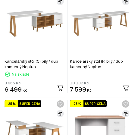
Kancelářský stůl (C) bílý / dub
Kancelářský stůl (F) bílý / dub
kamenný Neptun
kamenný Neptun
Na skladě
8 665
Kč
10 132
Kč
6 499
7 599
Kč
Kč
-25 %
SUPER-CENA
-25 %
SUPER-CENA