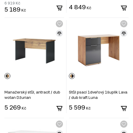
6 919
Kč
4 849
5 189
Kč
Kč
Manažerský stůl, antracit / dub
Stůl psací 1dveřový 1šuplík Lava
wotan Džurian
/ dub kraft Luna
5 269
5 599
Kč
Kč