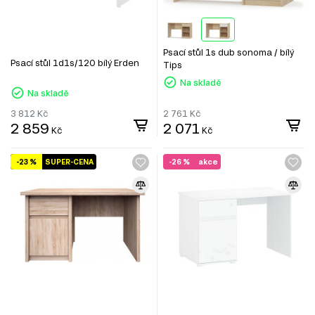
Psací stůl 1s dub sonoma / bílý
Psací stůl 1d1s/120 bílý Erden
Tips
Na skladě
Na skladě
3 812
Kč
2 761
Kč
2 859
2 071
Kč
Kč
-23 %
SUPER-CENA
-26 %
akce