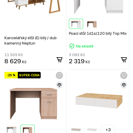
Psací stůl 1d1s/120 bílý Top Mix
Kancelářský stůl (E) bílý / dub
kamenný Neptun
Na skladě
11 505
Kč
3 092
Kč
8 629
2 319
Kč
Kč
-25 %
SUPER-CENA
+3