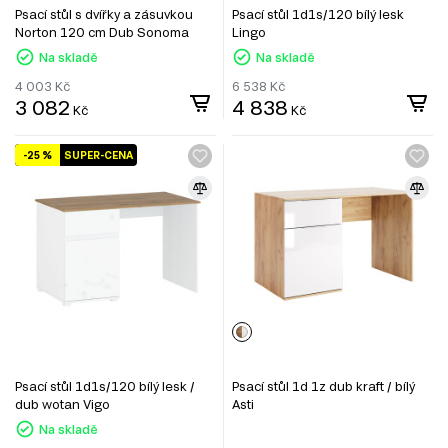
Psací stůl s dvířky a zásuvkou
Psací stůl 1d1s/120 bílý lesk
Norton 120 cm Dub Sonoma
Lingo
Na skladě
Na skladě
4 003
Kč
6 538
Kč
3 082
4 838
Kč
Kč
-25 %
SUPER-CENA
Psací stůl 1d1s/120 bílý lesk /
Psací stůl 1d 1z dub kraft / bílý
dub wotan Vigo
Asti
Na skladě