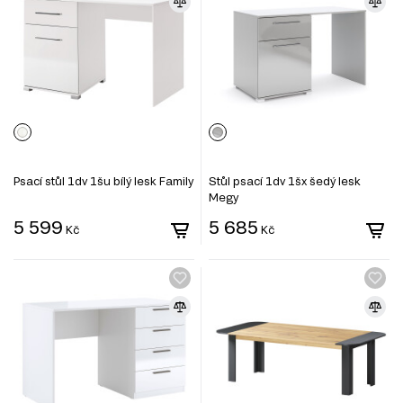
Psací stůl 1dv 1šu bílý lesk Family
Stůl psací 1dv 1šx šedý lesk
Megy
5 599
5 685
Kč
Kč