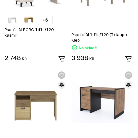
+6
Psací stůl BORG 1d1s/120
Psací stůl 1d1s/120 (T) taupe
kašmír
Kleo
Na skladě
2 748
3 938
Kč
Kč