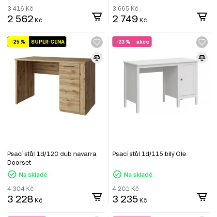
3 416
Kč
3 665
Kč
2 562
2 749
Kč
Kč
-25 %
SUPER-CENA
-23 %
akce
Psací stůl 1d/120 dub navarra
Psací stůl 1d/115 bílý Ole
Doorset
Na skladě
Na skladě
4 304
Kč
4 201
Kč
3 228
3 235
Kč
Kč