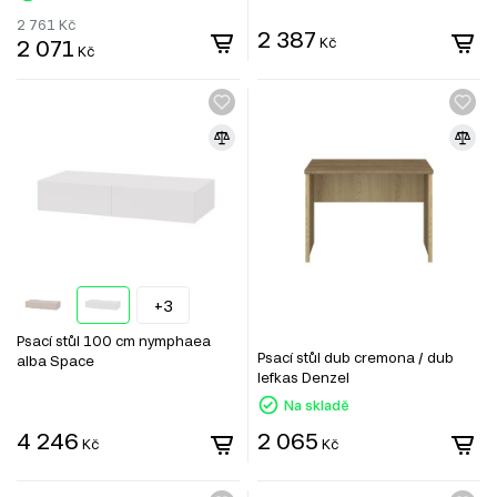
2 761
Kč
2 387
2 071
Kč
Kč
+3
Psací stůl 100 cm nymphaea
Psací stůl dub cremona / dub
alba Space
lefkas Denzel
Na skladě
4 246
2 065
Kč
Kč