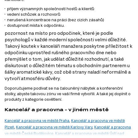
příjem významných společností hostů a klientů
vedení schůzek a rozhovorů
nerušená koncentrace na práci (bez cizích zásahů)
dostupnost místa k odpočinku.
pozornost na místo pro odpočinek, které je podle
psychologů v každé moderní společnosti velmi důležité.
Takový koutek v kanceláři manažera poskytne příležitost k
odpočinku uprostřed rušného pracovního dne nebo
přemýšlet o tom, jak udělat důležité rozhodnutí, a také
diskutovat o důležitém tématu s obchodním partnerem u
šálky aromatické kávy, což obě strany naladí neformálně a
vytvoří atmosféru důvěry.
Doporučujeme podívat se na čalouněný nábytek a konferenční
stolky, abyste takovou zónu ve vaší firmě vytvořili. A také jej doplnit o
produkty z kategorie osvětlení.
Kancelář a pracovna - v jiném městě
Kancelář a pracovna ve městě Praha
,
Kancelář a pracovna ve městě
Plzeň
,
Kancelář a pracovna ve městě Karlovy Vary
,
Kancelář a pracovna
ve městě České Budějovice
,
Kancelář a pracovna ve městě Ústí nad