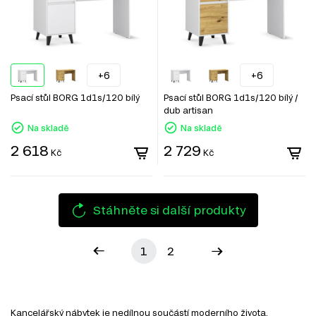
+6
+6
Psací stůl BORG 1d1s/120 bílý
Psací stůl BORG 1d1s/120 bílý /
dub artisan
Na skladě
Na skladě
2 618
2 729
Kč
Kč
Stáhněte si další produkty
1
2
Kancelářský nábytek je nedílnou součástí moderního života.