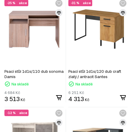
-25 %
akce
-31 %
akce
Psací stůl 1d1s/110 dub sonoma
Psací stůl 1d1s/120 dub craft
Damis
zlatý / antracit Santes
Na skladě
Na skladě
4 684
Kč
6 251
Kč
3 513
4 313
Kč
Kč
-12 %
akce