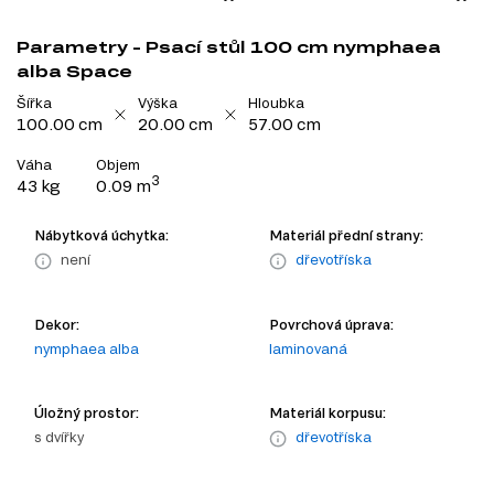
Parametry - Psací stůl 100 cm nymphaea
alba Space
Šířka
Výška
Hloubka
100.00 cm
20.00 cm
57.00 cm
Váha
Objem
3
43 kg
0.09 m
Nábytková úchytka:
Materiál přední strany:
není
dřevotříska
Dekor:
Povrchová úprava:
nymphaea alba
laminovaná
Úložný prostor:
Materiál korpusu:
s dvířky
dřevotříska