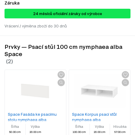
Záruka
24 ​​​​měsíců oficiální záruky od výrobce
Vrácení / výměna zboží do 30 dnů
Prvky — Psací stůl 100 cm nymphaea alba
Space
Space Fasáda ke psacímu
Space Korpus psací stůl
stolu nymphaea alba
nymphaea alba
Šířka
Výška
Šířka
Výška
Hloubka
50.00 cm
20.00 cm
100.00 cm
20.00 cm
57.00 cm