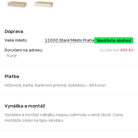
Doprava
Vaše město:
11000 Staré Město Praha
Navštivte obchod
Doručení na adresu:
(1 136 Kč)
499 Kč
- Kurýr
Platba
Hotovost, karta, bankovní převod, dobírkou – 49 korun.
Vynáška a montáž
Vynáška a montáž nábytku nejsou zahrnuty v ceně zboží. Cena
montáže závisí na typu výrobku.