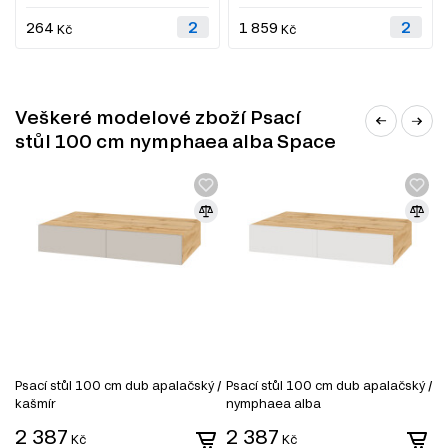
264
1 859
Kč
Kč
Veškeré modelové zboží Psací
stůl 100 cm nymphaea alba Space
Psací stůl 100 cm dub apalačský /
Psací stůl 100 cm dub apalačský /
P
kašmír
nymphaea alba
/
2 387
2 387
2
Kč
Kč