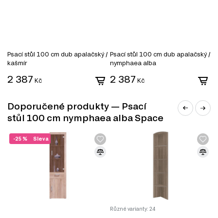
20.00 cm
Informace o sérii nábytku
Tento produkt je součástí modulového systému Space,
který zahrnuje celkem 137 produktů. Z této série si můžete
Psací stůl 100 cm dub apalačský /
Psací stůl 100 cm dub apalačský /
P
vybrat zboží různých kategorií, a to:
kašmír
nymphaea alba
Stěny do předsíně
2 387
2 387
2
Kč
Kč
Komody
Toaletní stolky do ložnice
Úložný prostor
Doporučené produkty — Psací
Kancelářské stoly
stůl 100 cm nymphaea alba Space
-25 %
Sleva
Různé varianty: 24