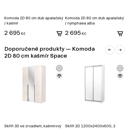
42.00 cm
Informace o sérii nábytku
Komoda 2D 80 cm dub apalačský
Komoda 2D 80 cm dub apalačský
K
Komoda 2D 80 cm kašmír Space je součástí modulového
/ kašmír
/ nymphaea alba
/
systému Space, který zahrnuje celkem 137 produktů.
2 695
2 695
1
Kč
Kč
Tento systém nabízí širokou škálu nábytku, který si
můžete přizpůsobit podle svých potřeb. Mezi kategorie
produktů patří:
Doporučené produkty — Komoda
2D 80 cm kašmír Space
Stěny do předsíně
Komody
Toaletní stolky do ložnice
Úložný prostor
Kancelářské stoly
Skříň 3D se zrcadlem, kašmírový
Skříň 2D 1200x2400x600, 2
S