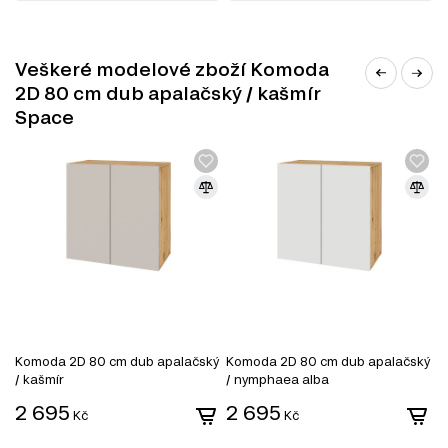
Veškeré modelové zboží Komoda
2D 80 cm dub apalačský / kašmír
Space
Komoda 2D 80 cm dub apalačský
Komoda 2D 80 cm dub apalačský
K
/ kašmír
/ nymphaea alba
2 695
2 695
2
Kč
Kč