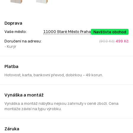
Doprava
Vaše město:
11000 Staré Město Praha
Navštivte obchod
Doručení na adresu:
(903 Kč)
499 Kč
- Kurýr
Platba
Hotovost, karta, bankovní převod, dobírkou – 49 korun.
Vynáška a montáž
Vynáška a montáž nábytku nejsou zahrnuty v ceně zboží. Cena
montáže závisí na typu výrobku.
Záruka