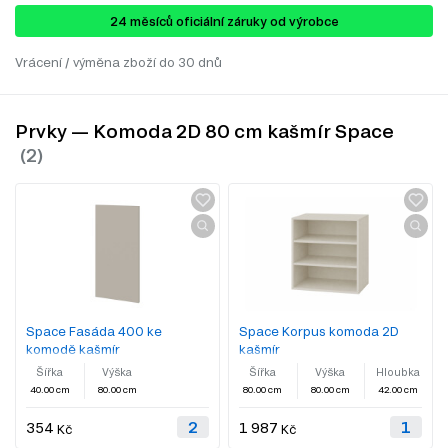
24 ​​​​měsíců oficiální záruky od výrobce
Vrácení / výměna zboží do 30 dnů
Prvky — Komoda 2D 80 cm kašmír Space
Space Fasáda 400 ke
Space Korpus komoda 2D
komodě kašmír
kašmír
Šířka
Výška
Šířka
Výška
Hloubka
40.00 cm
80.00 cm
80.00 cm
80.00 cm
42.00 cm
354
1 987
Kč
Kč