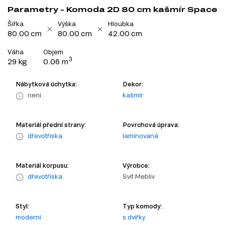
Parametry - Komoda 2D 80 cm kašmír Space
Šířka
Výška
Hloubka
80.00 cm
80.00 cm
42.00 cm
Váha
Objem
3
29 kg
0.06 m
Nábytková úchytka:
Dekor:
není
kašmír
Materiál přední strany:
Povrchová úprava:
dřevotříska
laminovaná
Materiál korpusu:
Výrobce:
dřevotříska
Svit Mebliv
Styl:
Typ komody:
moderní
s dvířky