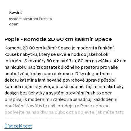
Kování:
systém otevírání Push to
open
Popis - Komoda 2D 80 cm kašmír Space
Komoda 2D 80 cm kašmír Space je moderní a funkční
kousek nábytku, který se skvěle hodí do jakéhokoli
interiéru. S rozměry 80 cm na šířku, 80 cm na výšku a 42 cm
na hloubku nabízí dostatek úložného prostoru pro vaše
osobní věci, knihy nebo dekorace. Díky elegantnímu
dekoru kašmír a laminované povrchové úpravě působí
komoda nejen stylově, ale také odolně. Její minimalistický
design bez úchytky a systém otevírání Push to open
přispívají k modernímu vzhledu a usnadňují každodenní
používání. Navštivte naši prodejnu v Praze nebo se
podívejte na nabídku na Dubok.cz a objevte, jak může tato
komoda obohatit váš domov.
Číst celý text
Dostupné modifikace produktu