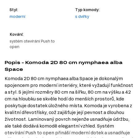
Styl:
Typ komody:
moderní
s dvířky
Kování:
systém otevírání Push to
open
Popis - Komoda 2D 80 cm nymphaea alba
Space
Komoda 2D 80 cm nymphaea alba Space je dokonalým
spojencem pro moderní interiéry, které vyžadují funkčnost
a styl. S jejími rozměry 80 cm na šířku, 80 cm na výšku a 42
cm na hloubku se skvěle hodí do menších prostorů, kde
poskytuje dostatek úložného místa. Komoda je vyrobena z
kvalitní dřevotřísky, což zajišťuje její pevnost a dlouhou
životnost. Laminovaný povrch nejenže usnadňuje údržbu,
ale také dodává komodě elegantní vzhled. Systém
otevírání Push to open přináší moderní dotek a usnadňuje