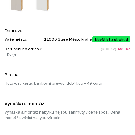
Doprava
Vaše město:
11000 Staré Město Praha
Navštivte obchod
Doručení na adresu:
(903 Kč)
499 Kč
- Kurýr
Platba
Hotovost, karta, bankovní převod, dobírkou – 49 korun.
Vynáška a montáž
Vynáška a montáž nábytku nejsou zahrnuty v ceně zboží. Cena
montáže závisí na typu výrobku.