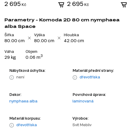
2 695
2 695
2
Kč
Kč
Parametry - Komoda 2D 80 cm nymphaea
alba Space
Šířka
Výška
Hloubka
80.00 cm
80.00 cm
42.00 cm
Váha
Objem
3
29 kg
0.06 m
Nábytková úchytka:
Materiál přední strany:
není
dřevotříska
Dekor:
Povrchová úprava:
nymphaea alba
laminovaná
Materiál korpusu:
Výrobce:
dřevotříska
Svit Mebliv