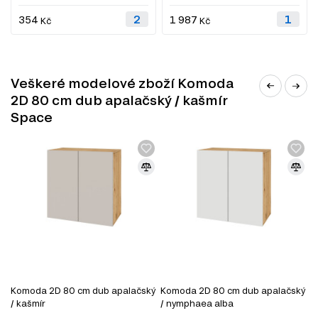
354
1 987
Kč
Kč
Veškeré modelové zboží Komoda
2D 80 cm dub apalačský / kašmír
Space
Komoda 2D 80 cm dub apalačský
Komoda 2D 80 cm dub apalačský
K
/ kašmír
/ nymphaea alba