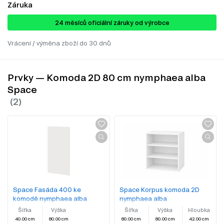
Záruka
24 ​​​​měsíců oficiální záruky od výrobce
Vrácení / výměna zboží do 30 dnů
Prvky — Komoda 2D 80 cm nymphaea alba
Space
Space Fasáda 400 ke
Space Korpus komoda 2D
komodě nymphaea alba
nymphaea alba
Šířka
Výška
Šířka
Výška
Hloubka
40.00 cm
80.00 cm
80.00 cm
80.00 cm
42.00 cm