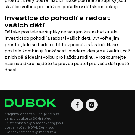
prostor, který postel nabízí. Naše postele se šuplíky jsou
skvělou volbou pro udržení pořádku v dětském pokoji.
Investice do pohodlí a radosti
vašich dětí
Dětské postele se šuplíky nejsou jen kus nábytku, ale
investicí do pohodlí a radosti vašich dětí. Vytvořte jim
prostor, kde se budou cítit bezpečně a šťastně. Naše
postele kombinují funkčnost, moderní design a kvalitu, což
z nich dělá ideální volbu pro každou rodinu. Prozkoumejte
naši nabídku a najděte tu pravou postel pro vaše děti ještě
dnes!
* Nejnižší cena za 30 dní je nejnižší
cena produktu za 30 dní před
uplatněním slevy. Všechny ceny jsou
uvedeny včetně DPH. Ceny jsou
uvedeny bez dopravy, montáže a