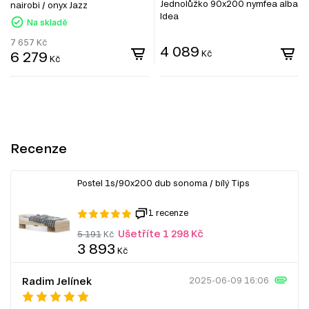
Jednolůžko 90x200 nymfea alba
nairobi / onyx Jazz
Idea
Na skladě
7 657
Kč
4 089
6 279
Kč
Kč
Recenze
Postel 1s/90x200 dub sonoma / bílý Tips
1 recenze
Ušetříte 1 298 Kč
5 191
Kč
3 893
Kč
Radim Jelínek
2025-06-09 16:06