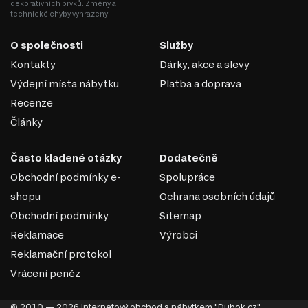
dekorativních prvků. Změny a
technické chyby vyhrazeny.
O společnosti
Služby
Kontakty
Dárky, akce a slevy
Výdejní místa nábytku
Platba a doprava
Recenze
Články
Často kladené otázky
Dodatečně
Obchodní podmínky e-
Spolupráce
shopu
Ochrana osobních údajů
Obchodní podmínky
Sitemap
Reklamace
Výrobci
Reklamační protokol
Vrácení peněz
© 2010 — 2026 Internetový obchod s nábytkem "Dubok.cz".