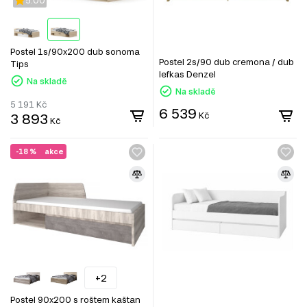
5.00
Postel 1s/90x200 dub sonoma
Postel 2s/90 dub cremona / dub
Tips
lefkas Denzel
Na skladě
Na skladě
5 191
Kč
6 539
3 893
Kč
Kč
-18 %
akce
+2
Postel 90x200 s roštem kaštan