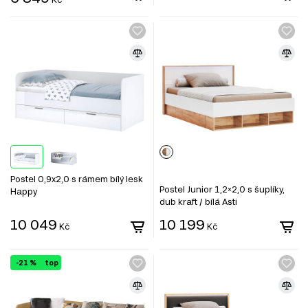
Postel 0,9x2,0 s rámem bílý lesk
Postel Junior 1,2×2,0 s šuplíky,
Happy
dub kraft / bílá Asti
10 049
10 199
Kč
Kč
-21 %
top