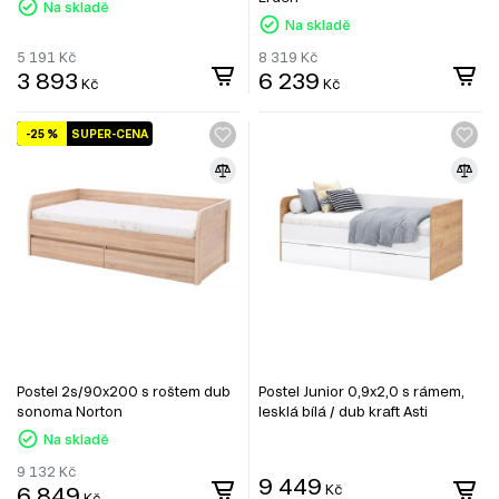
Na skladě
Na skladě
5 191
Kč
8 319
Kč
3 893
6 239
Kč
Kč
-25 %
SUPER-CENA
Postel 2s/90x200 s roštem dub
Postel Junior 0,9x2,0 s rámem,
sonoma Norton
lesklá bílá / dub kraft Asti
Na skladě
9 132
Kč
9 449
6 849
Kč
Kč