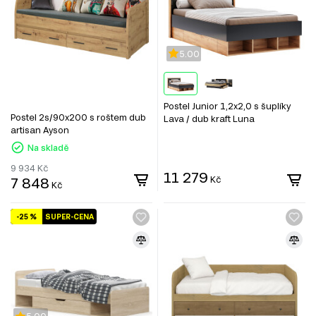
5.00
Postel Junior 1,2x2,0 s šuplíky
Postel 2s/90x200 s roštem dub
Lava / dub kraft Luna
artisan Ayson
Na skladě
9 934
Kč
11 279
7 848
Kč
Kč
-25 %
SUPER-CENA