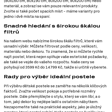
(80x160 cm, 80x190 cm, 80x200 cm, 90x200 cm) nebo
materiál, a zobrazí se vám pouze relevantní produkty.
Zvolte si také počet spacích míst – máme varianty pro
jedno i dvě místa na spaní.
Snadné hledání s širokou škálou
filtrů
Na našem webu nabízíme širokou škálu filtrů, které vám
usnadní výběr. Můžete filtrovat podle ceny, velikosti,
materiálu nebo dekoru. To znamená, že si můžete rychle
najít postel, která nejen splňuje vaše estetické požadavky,
ale také se vejde do vašeho rozpočtu. Naše ceny se
pohybují od 3599 Kč do 14799 Kč, takže si určitě vyberete.
Rady pro výběr ideální postele
Při výběru dětské postele se zaměřte na několik klíčových
faktorů. Zvažte velikost pokoje a potřebné rozměry
postele. Dále přemýšlejte o stylu, který se vám líbí, a o
tom, jaký dekor by nejlépe ladil s ostatním nábytkem.
Nezapomeňte také na praktické aspekty, jako je úložný