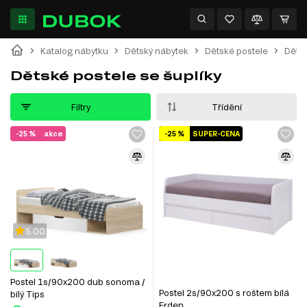
Katalog nábytku
Dětský nábytek
Dětské postele
Dětsk
Dětské postele se šuplíky
Filtry
Třídění
-25 %
akce
-25 %
SUPER-CENA
5.00
Postel 1s/90x200 dub sonoma /
Postel 2s/90x200 s roštem bílá
bílý Tips
Erden