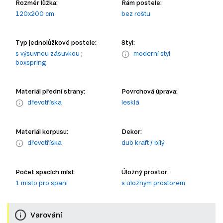
Rozměr lůžka:
Rám postele:
120x200 cm
bez roštu
Typ jednolůžkové postele:
Styl:
s výsuvnou zásuvkou
;
moderní styl
boxspring
Materiál přední strany:
Povrchová úprava:
dřevotříska
lesklá
Materiál korpusu:
Dekor:
dřevotříska
dub kraft / bílý
Počet spacích míst:
Úložný prostor:
1 místo pro spaní
s úložným prostorem
Varování