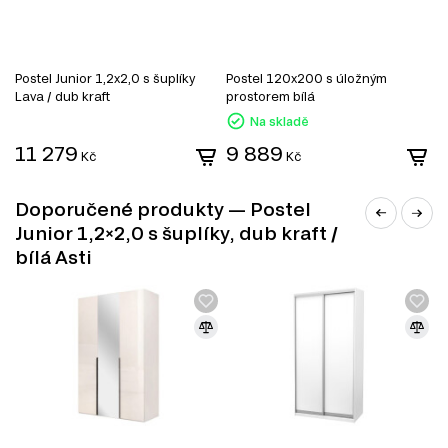
Postel Junior 1,2x2,0 s šuplíky
Postel 120x200 s úložným
P
Lava / dub kraft
prostorem bílá
2
Na skladě
11 279
9 889
Kč
Kč
o
Doporučené produkty — Postel
Junior 1,2×2,0 s šuplíky, dub kraft /
bílá Asti
MODERNÍ STYL
Moderní styl nábytku přináší do vašeho interiéru svěží a
nadčasový vzhled, který okouzlí každého návštěvníka.
Tento filtr vám pomůže najít kousky, které jsou nejen
esteticky přitažlivé, ale také funkční a praktické. Zde jsou
hlavní výhody moderního stylu:
Minimalistický design. Moderní nábytek se vyznačuje čistými liniemi