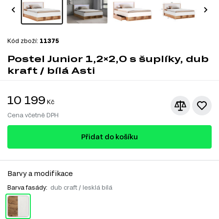
Kód zboží:
11375
Postel Junior 1,2×2,0 s šuplíky, dub
kraft / bílá Asti
10 199
Kč
Cena včetně DPH
Přidat do košíku
Barvy a modifikace
Barva fasády:
dub craft / lesklá bílá