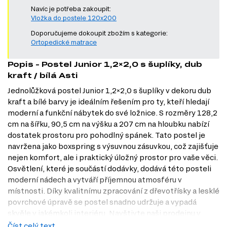
Navíc je potřeba zakoupit:
Vložka do postele 120x200
Doporučujeme dokoupit zbožím s kategorie:
Ortopedické matrace
Popis - Postel Junior 1,2×2,0 s šuplíky, dub
kraft / bílá Asti
Jednolůžková postel Junior 1,2×2,0 s šuplíky v dekoru dub
kraft a bílé barvy je ideálním řešením pro ty, kteří hledají
moderní a funkční nábytek do své ložnice. S rozměry 128,2
cm na šířku, 90,5 cm na výšku a 207 cm na hloubku nabízí
dostatek prostoru pro pohodlný spánek. Tato postel je
navržena jako boxspring s výsuvnou zásuvkou, což zajišťuje
nejen komfort, ale i praktický úložný prostor pro vaše věci.
Osvětlení, které je součástí dodávky, dodává této posteli
moderní nádech a vytváří příjemnou atmosféru v
místnosti. Díky kvalitnímu zpracování z dřevotřísky a lesklé
povrchové úpravě se postel snadno udržuje a vypadá
skvěle v jakémkoli interiéru. Navštivte naši prodejnu v
Praze a objevte, jak může tato postel obohatit váš domov.
Číst celý text