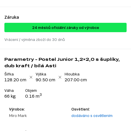
Záruka
24 ​​​​měsíců oficiální záruky od výrobce
Vrácení / výměna zboží do 30 dnů
Parametry - Postel Junior 1,2×2,0 s šuplíky,
dub kraft / bílá Asti
Šířka
Výška
Hloubka
128.20 cm
90.50 cm
207.00 cm
Váha
Objem
3
66 kg
0.16 m
Výrobce:
Osvětlení:
Miro Mark
dodáváno s osvětlením