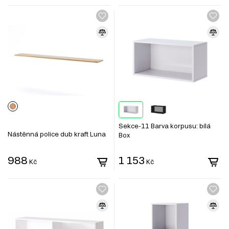
Sekce-11 Barva korpusu: bílá
Nástěnná police dub kraft Luna
Box
988
1 153
Kč
Kč