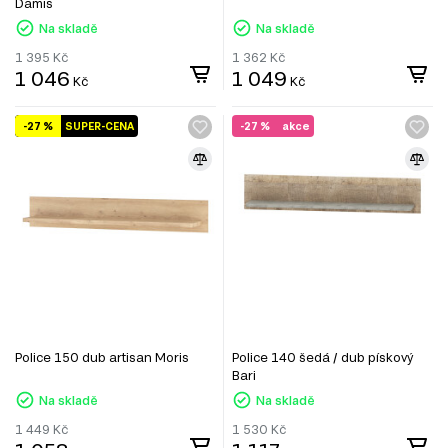
Damis
Na skladě
Na skladě
1 395
Kč
1 362
Kč
1 046
1 049
Kč
Kč
-27 %
SUPER-CENA
-27 %
akce
Police 150 dub artisan Moris
Police 140 šedá / dub pískový
Bari
Na skladě
Na skladě
1 449
Kč
1 530
Kč