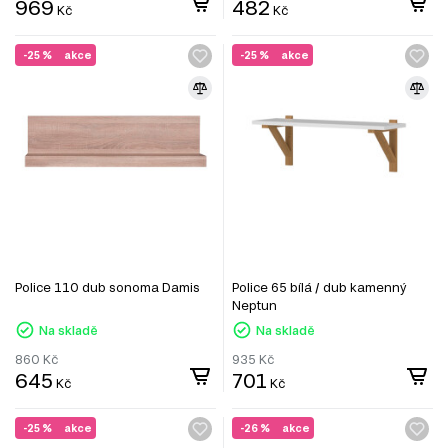
969
482
Kč
Kč
-25 %
akce
-25 %
akce
Police 110 dub sonoma Damis
Police 65 bílá / dub kamenný
Neptun
Na skladě
Na skladě
860
Kč
935
Kč
645
701
Kč
Kč
-25 %
akce
-26 %
akce