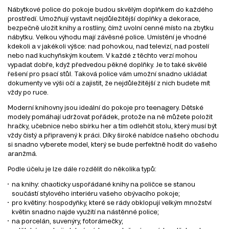
Nábytkové police do pokoje budou skvělým doplňkem do každého
prostředí. Umožňují vystavit nejdůležitější doplňky a dekorace,
bezpečně uložit knihy a rostliny, čímž uvolní cenné místo na zbytku
nábytku. Velkou výhodu mají závěsné police. Umístění je vhodné
kdekoli a v jakékoli výšce: nad pohovkou, nad televizí, nad postelí
nebo nad kuchyňským koutem. V každé z těchto verzí mohou
vypadat dobře, když předvedou pěkné doplňky. Je to také skvělé
řešení pro psací stůl. Taková police vám umožní snadno ukládat
dokumenty ve výši očí a zajistit, že nejdůležitější z nich budete mít
vždy po ruce.
Moderní knihovny jsou ideální do pokoje pro teenagery. Dětské
modely pomáhají udržovat pořádek, protože na ně můžete položit
hračky, učebnice nebo sbírku her a tím odlehčit stolu, který musí být
vždy čistý a připravený k práci. Díky široké nabídce našeho obchodu
si snadno vyberete model, který se bude perfektně hodit do vašeho
aranžmá.
Podle účelu je lze dále rozdělit do několika typů:
na knihy: chaoticky uspořádané knihy na poličce se stanou
součástí stylového interiéru vašeho obývacího pokoje;
pro květiny: hospodyňky, které se rády obklopují velkým množství
květin snadno najde využití na nástěnné police;
na porcelán, suvenýry, fotorámečky;