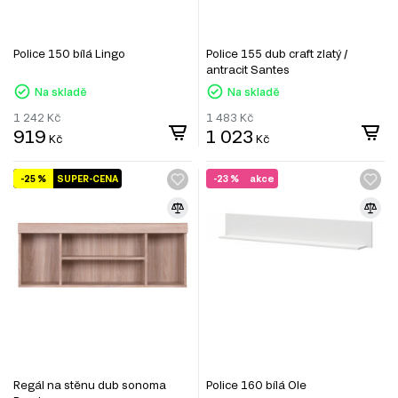
Police 150 bílá Lingo
Police 155 dub craft zlatý /
antracit Santes
Na skladě
Na skladě
1 242
Kč
1 483
Kč
919
1 023
Kč
Kč
-25 %
SUPER-CENA
-23 %
akce
Regál na stěnu dub sonoma
Police 160 bílá Ole