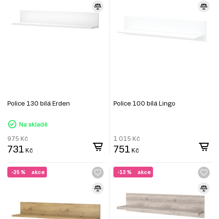
Police 130 bílá Erden
Police 100 bílá Lingo
Na skladě
975
Kč
1 015
Kč
731
751
Kč
Kč
-25 %
akce
-13 %
akce