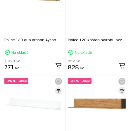
Police 130 dub artisan Ayson
Police 120 kaštan nairobi Jazz
Na skladě
Na skladě
1 028
Kč
952
Kč
771
828
Kč
Kč
-26 %
akce
-31 %
akce