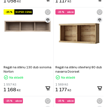
1 058
1 117
Kč
Kč
-25 %
SUPER-CENA
-25 %
akce
Regál na stěnu 130 dub sonoma
Regál na stěnu otevřený 80 dub
Norton
navarra Doorset
Na skladě
Na skladě
1 557
Kč
1 569
Kč
1 168
1 177
Kč
Kč
-25 %
akce
-25 %
akce