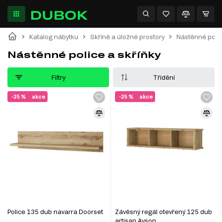
Katalog nábytku
Skříně a úložné prostory
Nástěnné polic
Nástěnné police a skříňky
Filtry
Třídění
-25 %
akce
-25 %
akce
Police 135 dub navarra Doorset
Závěsný regál otevřený 125 dub
artisan Ayson