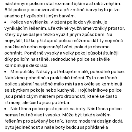
nástěnným policím stal rozmanitějším a atraktivnějším.
Bílé police jsou univerzální a při změně barvy bytu je lze
snadno přizpůsobit jiným barvám.
Police ve výklenku. Vložení polic do výklenku je
vynikajícím řešením. Efektivně využíváme vzniklý prostor,
který by se dal jen těžko využít jiným způsobem. Na
nejvyšší, těžko přístupné police můžeme dát ty nejméně
používané nebo nejcennější věci, pokud je chceme
ochránit. Poměrně vysoký a velký pokoj působí útulněji
díky policím na stěně. Jednoduché police se skvěle
kombinují s dekorací.
Minipoličky. Někdy potřebujete malé, pohodlné police.
Nabízíme pohodlné a praktické řešení. Tyto nástěnné
police zabírají na stěně málo místa a skvěle se kombinují
se zbytkem pokoje nebo kuchyně. Trojúhelníkové police
jsou praktickým místem pro drobnosti, které se často
ztrácejí, ale často jsou potřeba.
Nástěnná police je stojánek na boty. Nástěnná police
nemusí nutně viset vysoko. Může být také skvělým
řešením pro závěsný botník. Tento moderní design dodá
bytu jedinečnost a naše boty budou uspořádané a