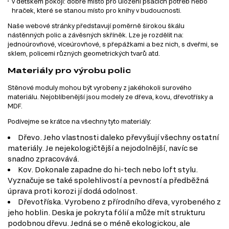
v dětském pokoji: dobré místo pro uložení psacích potřeb nebo
hraček, které se stanou místo pro knihy v budoucnosti.
Naše webové stránky představují poměrně širokou škálu
nástěnných polic a závěsných skříněk. Lze je rozdělit na:
jednoúrovňové, víceúrovňové, s přepážkami a bez nich, s dveřmi, se
sklem, policemi různých geometrických tvarů atd.
Materiály pro výrobu polic
Stěnové moduly mohou být vyrobeny z jakéhokoli surového
materiálu. Nejoblíbenější jsou modely ze dřeva, kovu, dřevotřísky a
MDF.
Podívejme se krátce na všechny tyto materiály:
Dřevo. Jeho vlastnosti daleko převyšují všechny ostatní
materiály. Je nejekologičtější a nejodolnější, navíc se
snadno zpracovává.
Kov. Dokonale zapadne do hi-tech nebo loft stylu.
Vyznačuje se také spolehlivostí a pevností a předběžná
úprava proti korozi jí dodá odolnost.
Dřevotříska. Vyrobeno z přírodního dřeva, vyrobeného z
jeho hoblin. Deska je pokryta fólií a může mít strukturu
podobnou dřevu. Jedná se o méně ekologickou, ale