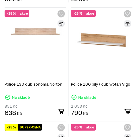
-25 %
akce
-25 %
akce
Police 130 dub sonoma Norton
Police 100 bílý / dub wotan Vigo
Na skladě
Na skladě
851
Kč
1 053
Kč
638
790
Kč
Kč
-25 %
SUPER-CENA
-25 %
akce