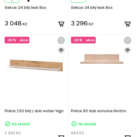
Sekce-24 bílý lesk Box
Sekce-34 bílý lesk Box
3 048
3 296
Kč
Kč
-25 %
akce
-25 %
akce
Police 150 bílý / dub wotan Vigo
Police 90 dub sonoma Norton
Na skladě
Na skladě
1 292
Kč
643
Kč