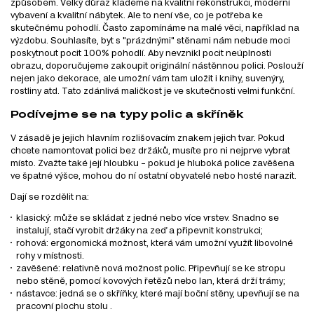
způsobem. Velký důraz klademe na kvalitní rekonstrukci, moderní
vybavení a kvalitní nábytek. Ale to není vše, co je potřeba ke
skutečnému pohodlí. Často zapomínáme na malé věci, například na
výzdobu. Souhlasíte, byt s "prázdnými" stěnami nám nebude moci
poskytnout pocit 100% pohodlí. Aby nevznikl pocit neúplnosti
obrazu, doporučujeme zakoupit originální nástěnnou polici. Poslouží
nejen jako dekorace, ale umožní vám tam uložit i knihy, suvenýry,
rostliny atd. Tato zdánlivá maličkost je ve skutečnosti velmi funkční.
Podívejme se na typy polic a skříněk
V zásadě je jejich hlavním rozlišovacím znakem jejich tvar. Pokud
chcete namontovat polici bez držáků, musíte pro ni nejprve vybrat
místo. Zvažte také její hloubku – pokud je hluboká police zavěšena
ve špatné výšce, mohou do ní ostatní obyvatelé nebo hosté narazit.
Dají se rozdělit na:
klasický: může se skládat z jedné nebo více vrstev. Snadno se
instalují, stačí vyrobit držáky na zeď a připevnit konstrukci;
rohová: ergonomická možnost, která vám umožní využít libovolné
rohy v místnosti.
zavěšené: relativně nová možnost polic. Připevňují se ke stropu
nebo stěně, pomocí kovových řetězů nebo lan, která drží trámy;
nástavce: jedná se o skříňky, které mají boční stěny, upevňují se na
pracovní plochu stolu .