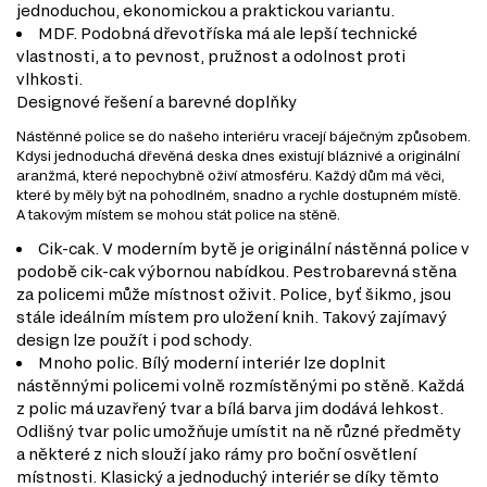
jednoduchou, ekonomickou a praktickou variantu.
MDF. Podobná dřevotříska má ale lepší technické
vlastnosti, a to pevnost, pružnost a odolnost proti
vlhkosti.
Designové řešení a barevné doplňky
Nástěnné police se do našeho interiéru vracejí báječným způsobem.
Kdysi jednoduchá dřevěná deska dnes existují bláznivé a originální
aranžmá, které nepochybně oživí atmosféru. Každý dům má věci,
které by měly být na pohodlném, snadno a rychle dostupném místě.
A takovým místem se mohou stát police na stěně.
Cik-cak. V moderním bytě je originální nástěnná police v
podobě cik-cak výbornou nabídkou. Pestrobarevná stěna
za policemi může místnost oživit. Police, byť šikmo, jsou
stále ideálním místem pro uložení knih. Takový zajímavý
design lze použít i pod schody.
Mnoho polic. Bílý moderní interiér lze doplnit
nástěnnými policemi volně rozmístěnými po stěně. Každá
z polic má uzavřený tvar a bílá barva jim dodává lehkost.
Odlišný tvar polic umožňuje umístit na ně různé předměty
a některé z nich slouží jako rámy pro boční osvětlení
místnosti. Klasický a jednoduchý interiér se díky těmto