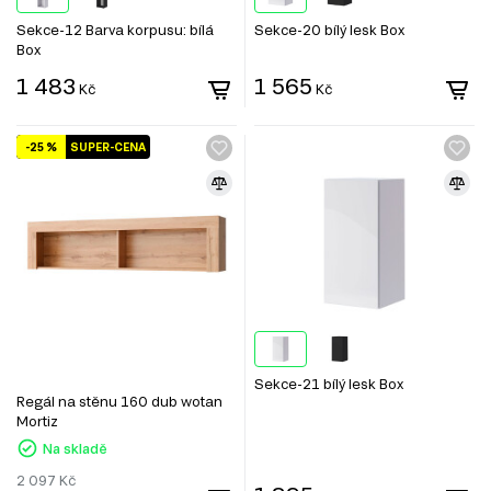
Sekce-12 Barva korpusu: bílá
Sekce-20 bílý lesk Box
Box
1 483
1 565
Kč
Kč
-25 %
SUPER-CENA
Sekce-21 bílý lesk Box
Regál na stěnu 160 dub wotan
Mortiz
Na skladě
2 097
Kč