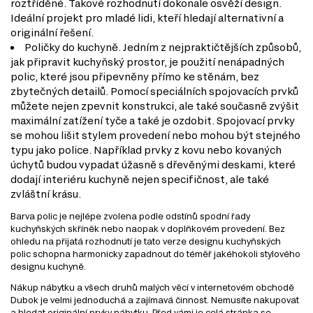
roztříděné. Takové rozhodnutí dokonale osvěží design.
Ideální projekt pro mladé lidi, kteří hledají alternativní a
originální řešení.
Poličky do kuchyně. Jedním z nejpraktičtějších způsobů,
jak připravit kuchyňský prostor, je použití nenápadných
polic, které jsou připevněny přímo ke stěnám, bez
zbytečných detailů. Pomocí speciálních spojovacích prvků
můžete nejen zpevnit konstrukci, ale také současně zvýšit
maximální zatížení tyče a také je ozdobit. Spojovací prvky
se mohou lišit stylem provedení nebo mohou být stejného
typu jako police. Například prvky z kovu nebo kovaných
úchytů budou vypadat úžasně s dřevěnými deskami, které
dodají interiéru kuchyně nejen specifičnost, ale také
zvláštní krásu.
Barva polic je nejlépe zvolena podle odstínů spodní řady
kuchyňských skříněk nebo naopak v doplňkovém provedení. Bez
ohledu na přijatá rozhodnutí je tato verze designu kuchyňských
polic schopna harmonicky zapadnout do téměř jakéhokoli stylového
designu kuchyně.
Nákup nábytku a všech druhů malých věcí v internetovém obchodě
Dubok je velmi jednoduchá a zajímavá činnost. Nemusíte nakupovat
a hledat originální prvky nábytku. Před vámi je celá stránka se