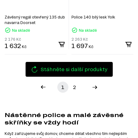
Závěsný regál otevřený 135 dub
Police 140 bílý lesk Yolk
navarra Doorset
Na skladě
Na skladě
2 176
Kč
2 263
Kč
1 632
1 697
Kč
Kč
Stáhněte si další produkty
1
2
Nástěnné police a malé závěsné
skříňky se vždy hodí
Když zařizujeme svůj domov, chceme dělat všechno tím nejlepším