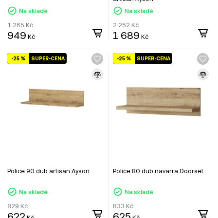
Na skladě
Na skladě
1 265
Kč
2 252
Kč
949
1 689
Kč
Kč
-25 %
SUPER-CENA
-25 %
SUPER-CENA
Police 90 dub artisan Ayson
Police 80 dub navarra Doorset
Na skladě
Na skladě
829
Kč
833
Kč
622
625
Kč
Kč