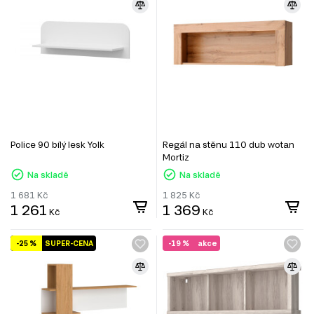
Police 90 bílý lesk Yolk
Regál na stěnu 110 dub wotan
Mortiz
Na skladě
Na skladě
1 681
Kč
1 825
Kč
1 261
1 369
Kč
Kč
-25 %
SUPER-CENA
-19 %
akce