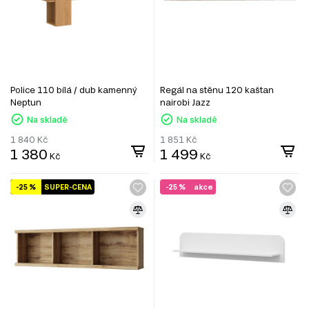
Police 110 bílá / dub kamenný
Regál na stěnu 120 kaštan
Neptun
nairobi Jazz
Na skladě
Na skladě
1 840
Kč
1 851
Kč
1 380
1 499
Kč
Kč
-25 %
SUPER-CENA
-25 %
akce