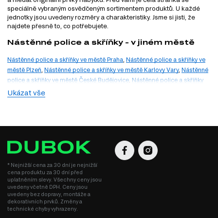
speciálně vybraným osvědčeným sortimentem produktů. U každé
jednotky jsou uvedeny rozměry a charakteristiky. Jsme si jisti, že
najdete přesně to, co potřebujete.
Nástěnné police a skříňky - v jiném městě
Nástěnné police a skříňky ve městě Praha
,
Nástěnné police a skříňky ve
městě Plzeň
,
Nástěnné police a skříňky ve městě Karlovy Vary
,
Nástěnné
police a skříňky ve městě České Budějovice
,
Nástěnné police a skříňky
ve městě Ústí nad Labem
,
Nástěnné police a skříňky ve městě Liberec
,
Ukázat vše
Nástěnné police a skříňky ve městě Hradec Králové
,
Nástěnné police a
skříňky ve městě Pardubice
,
Nástěnné police a skříňky ve městě Jihlava
,
Nástěnné police a skříňky ve městě Brno
,
Nástěnné police a skříňky ve
městě Ostrava
,
Nástěnné police a skříňky ve městě Zlín
,
Nástěnné police
a skříňky ve městě Olomouc
* Nejnižší cena za 30 dní je nejnižší
cena produktu za 30 dní před
uplatněním slevy. Všechny ceny jsou
uvedeny včetně DPH. Ceny jsou
uvedeny bez dopravy, montáže a
dekorativních prvků. Změny a
technické chyby vyhrazeny.