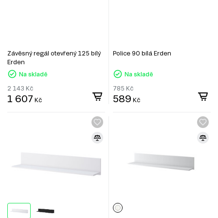
Závěsný regál otevřený 125 bílý
Police 90 bílá Erden
Erden
Na skladě
Na skladě
2 143
Kč
785
Kč
1 607
589
Kč
Kč