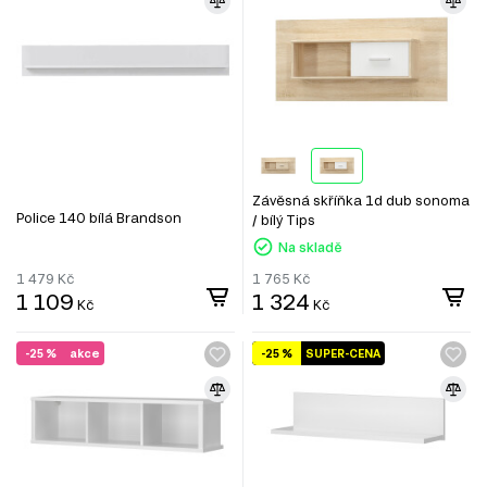
Závěsná skříňka 1d dub sonoma
Police 140 bílá Brandson
/ bílý Tips
Na skladě
1 479
Kč
1 765
Kč
1 109
1 324
Kč
Kč
-25 %
akce
-25 %
SUPER-CENA