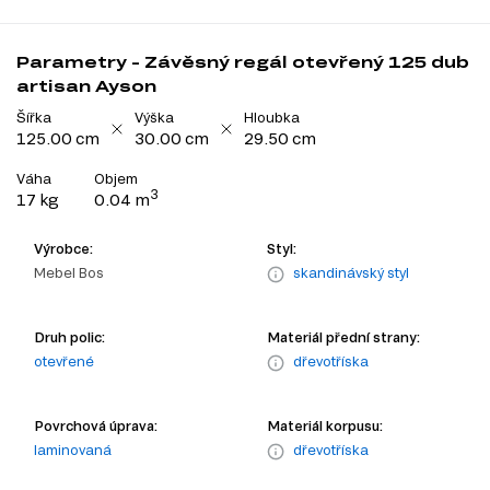
Parametry - Závěsný regál otevřený 125 dub
artisan Ayson
Šířka
Výška
Hloubka
125.00 cm
30.00 cm
29.50 cm
Váha
Objem
3
17 kg
0.04 m
Výrobce:
Styl:
Mebel Bos
skandinávský styl
Druh polic:
Materiál přední strany:
otevřené
dřevotříska
Povrchová úprava:
Materiál korpusu:
laminovaná
dřevotříska