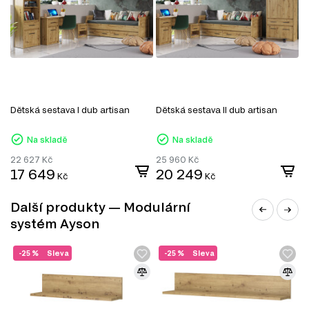
TV stolky
Komody
Konferenční stolky
Jídelní stoly
Jednolůžková postel
Manželské postele
Šatní panely do předsíně
Šatní skříň
Úložný prostor
Dětská sestava I dub artisan
Dětská sestava II dub artisan
Noční stolky
Nástěnné police a skříňky
Na skladě
Na skladě
Zrcadla
Botníky do předsíně
22 627
Kč
25 960
Kč
Kancelářské stoly
17 649
20 249
Kč
Kč
Další produkty — Modulární
systém Ayson
-25 %
Sleva
-25 %
Sleva