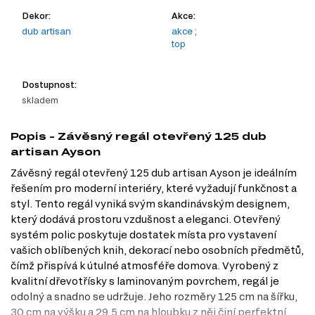
Dekor:
Akce:
dub artisan
akce
;
top
Dostupnost:
skladem
Popis - Závěsný regál otevřený 125 dub
artisan Ayson
Závěsný regál otevřený 125 dub artisan Ayson je ideálním
řešením pro moderní interiéry, které vyžadují funkčnost a
styl. Tento regál vyniká svým skandinávským designem,
který dodává prostoru vzdušnost a eleganci. Otevřený
systém polic poskytuje dostatek místa pro vystavení
vašich oblíbených knih, dekorací nebo osobních předmětů,
čímž přispívá k útulné atmosféře domova. Vyrobený z
kvalitní dřevotřísky s laminovaným povrchem, regál je
odolný a snadno se udržuje. Jeho rozměry 125 cm na šířku,
30 cm na výšku a 29,5 cm na hloubku z něj činí perfektní