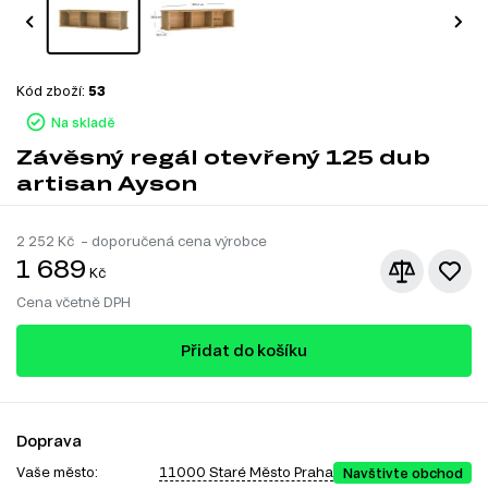
Kód zboží:
53
Na skladě
Závěsný regál otevřený 125 dub
artisan Ayson
2 252
Kč – doporučená cena výrobce
1 689
Kč
Cena včetně DPH
Přidat do košíku
Doprava
Vaše město:
11000 Staré Město Praha
Navštivte obchod