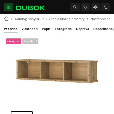
Katalog nábytku
Skříně a úložné prostory
Nástěnné polic
Všechno
Vlastnosti
Popis
Fotografie
Doprava
Doporučené 
akce, top
Na skladě