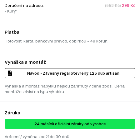
Doručení na adresu:
(552 Kč)
299 Kč
- Kurýr
Platba
Hotovost, karta, bankovní převod, dobírkou – 49 korun.
Vynáška a montáž
Návod - Závěsný regál otevřený 125 dub artisan
Vynáška a montáž nábytku nejsou zahrnuty v ceně zboží. Cena
montáže závisí na typu výrobku.
Záruka
24 ​​​​měsíců oficiální záruky od výrobce
Vrácení / výměna zboží do 30 dnů