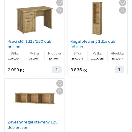
Psací stůl 1d1s/120 dub
Regál otevřený 1d1s dub
artisan
artisan
Šířka
Výška
Hloubka
Šířka
Výška
Hloubka
120.00 cm
75.00 cm
59.40 cm
55.00 cm
210.00 cm
36.20 cm
2 999
3 835
Kč
Kč
Závěsný regál otevřený 125
dub artisan