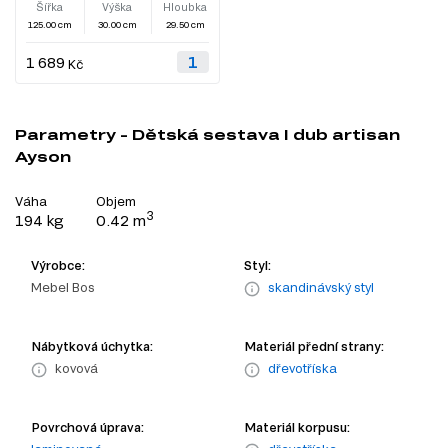
Šířka
Výška
Hloubka
125.00 cm
30.00 cm
29.50 cm
1 689
Kč
Parametry - Dětská sestava I dub artisan
Ayson
Váha
Objem
3
194 kg
0.42 m
Výrobce:
Styl:
Mebel Bos
skandinávský styl
Nábytková úchytka:
Materiál přední strany:
kovová
dřevotříska
Povrchová úprava:
Materiál korpusu: