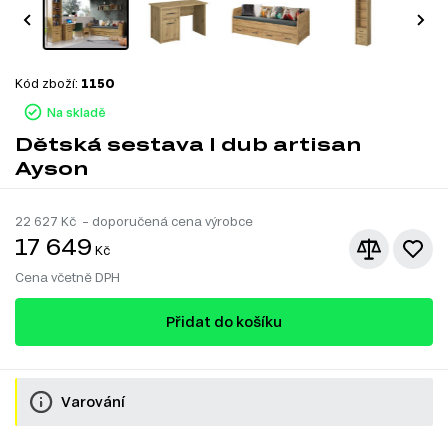
Kód zboží:
1150
Na skladě
Dětská sestava I dub artisan
Ayson
22 627
Kč – doporučená cena výrobce
17 649
Kč
Cena včetně DPH
Přidat do košíku
Varování