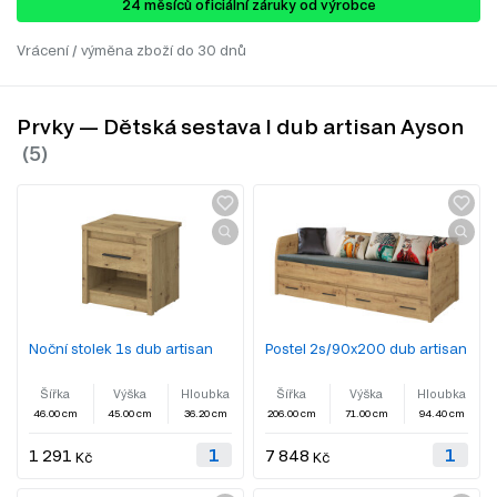
24 ​​​​měsíců oficiální záruky od výrobce
Vrácení / výměna zboží do 30 dnů
Prvky — Dětská sestava I dub artisan Ayson
Noční stolek 1s dub artisan
Postel 2s/90x200 dub artisan
Šířka
Výška
Hloubka
Šířka
Výška
Hloubka
46.00 cm
45.00 cm
36.20 cm
206.00 cm
71.00 cm
94.40 cm
1 291
7 848
Kč
Kč