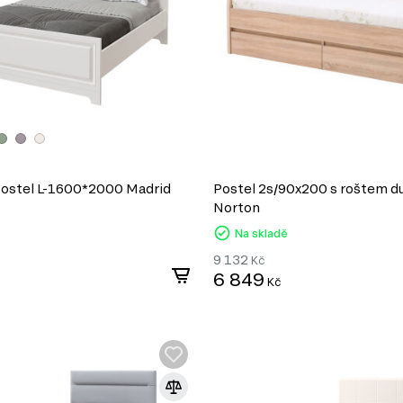
ostel L-1600*2000 Madrid
Postel 2s/90x200 s roštem 
Norton
Na skladě
9 132
Kč
6 849
Kč