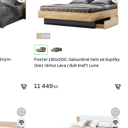
5.00
ožným
Postel 180x200, čalouněné čelo se šuplíky
(bez rámu) Lava / dub kraft Luna
11 449
Kč