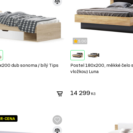
5.00
x200 dub sonoma / bílý Tips
Postel 180x200, měkké čelo s 
vložkou) Luna
14 299
Kč
ER-CENA