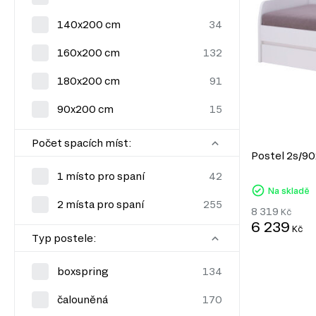
140x200 cm
160x200 cm
180x200 cm
90x200 cm
Počet spacích míst:
Postel 2s/90
1 místo pro spaní
Na skladě
2 místa pro spaní
8 319
Kč
6 239
Kč
Typ postele:
boxspring
čalouněná