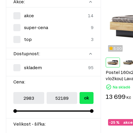
Akce:
akce
super-cena
top
5.00
Dostupnost:
skladem
Postel 160x2
vložkou) Lava
Cena:
Na skladě
13 699
ok
Kč
-25 %
akce
Velikost - šířka: