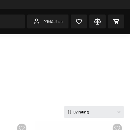
Přihlásit se
By rating