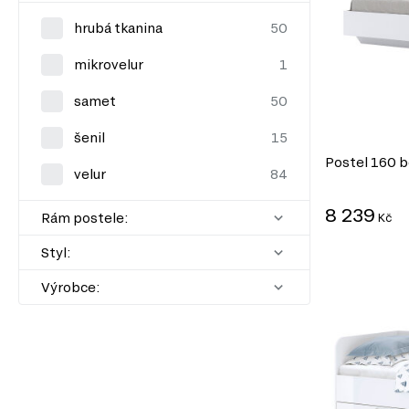
hrubá tkanina
mikrovelur
samet
šenil
Postel 160 be
velur
8 239
Rám postele:
Kč
Styl:
Výrobce: