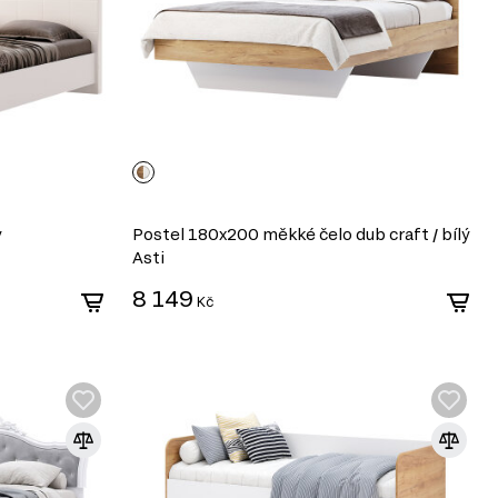
y
Postel 180x200 měkké čelo dub craft / bílý
Asti
8 149
Kč