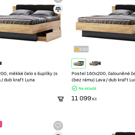
5.00
00, měkké čelo s šuplíky (s
Postel 160x200, čalouněné če
 / dub kraft Luna
(bez rámu) Lava / dub kraft L
Na skladě
11 099
Kč