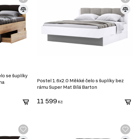
lo se šuplíky
Postel 1.6x2.0 Měkké čelo s šuplíky bez
una
rámu Super Mat Bílá Barton
11 599
Kč