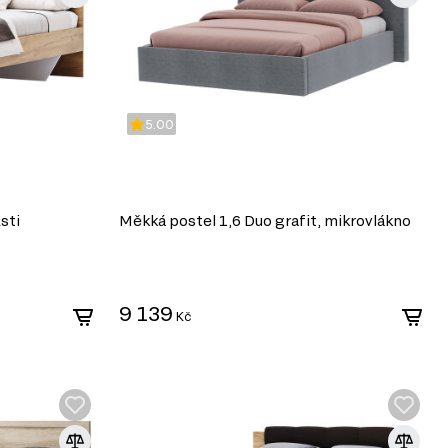
5.00
sti
Měkká postel 1,6 Duo grafit, mikrovlákno
9 139
Kč