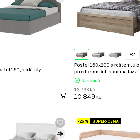
+2
Postel 160x200 s roštem, úl
stel 160, šedá Lily
prostorem dub sonoma Jazz
Na skladě
13 733
Kč
10 849
Kč
-25 %
SUPER-CENA