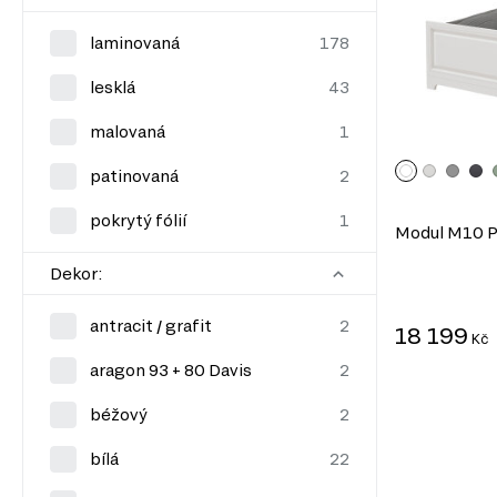
laminovaná
lesklá
malovaná
patinovaná
pokrytý fólií
Modul M10 P
Dekor:
antracit / grafit
18 199
Kč
aragon 93 + 80 Davis
béžový
bílá