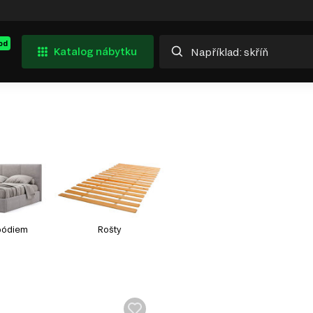
od
Katalog nábytku
 pódiem
Rošty