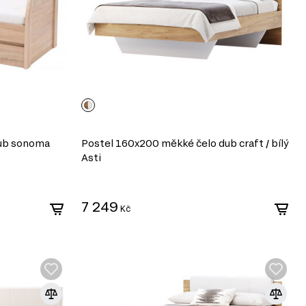
dub sonoma
Postel 160x200 měkké čelo dub craft / bílý
Asti
7 249
Kč