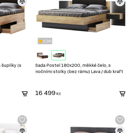
5.00
šuplíky (s
Sada Postel 180x200, měkké čelo, s
nočními stolky (bez rámu) Lava / dub kraft
Luna
16 499
Kč