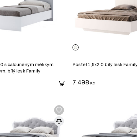
2,0 s čalouněným měkkým
Postel 1,6x2,0 bílý lesk Famil
m, bílý lesk Family
7 498
Kč