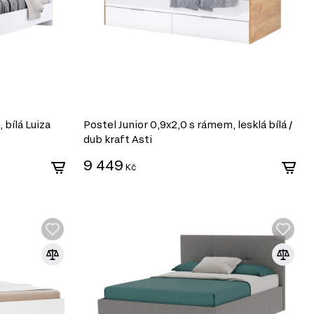
 bílá Luiza
Postel Junior 0,9x2,0 s rámem, lesklá bílá /
dub kraft Asti
9 449
Kč