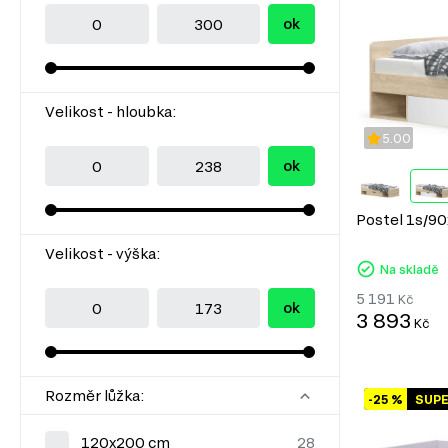
ok
Velikost - hloubka:
5.00
ok
Postel 1s/90
Velikost - výška:
Na skladě
5 191
Kč
ok
3 893
Kč
Rozměr lůžka:
-25 %
SUP
120x200 cm