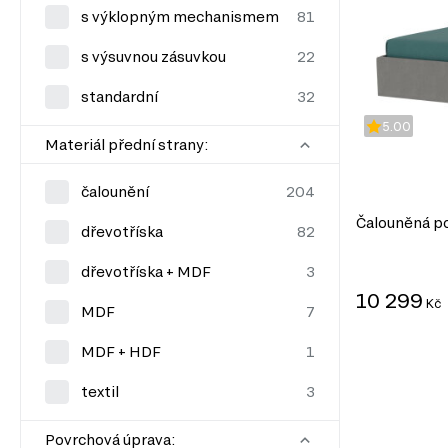
s výklopným mechanismem
s výsuvnou zásuvkou
standardní
5.00
Materiál přední strany:
čalounění
Čalouněná po
dřevotříska
dřevotříska + MDF
10 299
Kč
MDF
MDF + HDF
textil
Povrchová úprava: