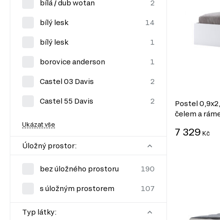
bílá / dub wotan
bílý lesk
bílý lesk
borovice anderson
Castel 03 Davis
Castel 55 Davis
Postel 0,9x
čelem a ráme
Ukázat vše
7 329
Kč
Úložný prostor:
bez úložného prostoru
s úložným prostorem
Typ látky: