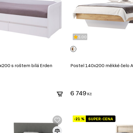
5.00
x200 s roštem bílá Erden
Postel 140x200 měkké čelo A
6 749
Kč
-21 %
SUPER-CENA