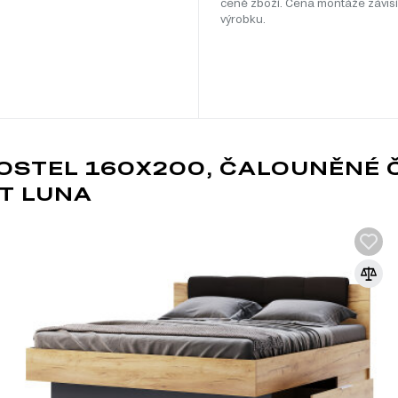
ceně zboží. Cena montáže závisí
výrobku.
OSTEL 160X200, ČALOUNĚNÉ Č
FT LUNA