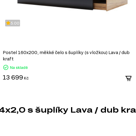
5.00
Postel 160x200, měkké čelo s šuplíky (s vložkou) Lava / dub
kraft
Na skladě
13 699
Kč
4x2,0 s šuplíky Lava / dub kr