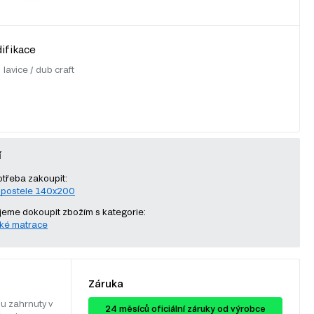
ifikace
:
lavice / dub craft
í
otřeba zakoupit:
 postele 140x200
eme dokoupit zbožím s kategorie:
ké matrace
Záruka
u zahrnuty v
24 ​​​​měsíců oficiální záruky od výrobce