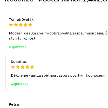
svých potřeb a vkusu. V rámci této série můžete vybírat z nás
TV stolky
Komody
Tomáš Dvořák
Jednolůžkové postele
Manželské postele
Toaletní stolky do ložnice
Moderní design a velmi dobrá kvalita za rozumnou cenu. Úl
Šatní panely do předsíně
Šatní skříň
styl i funkčnost.
Noční stolky
Nástěnné police a skříňky
Odpovědět
Křesla a pufy
Zrcadla
Botníky do předsíně
Dubok.cz
Kancelářské stoly
Děkujeme vám za zpětnou vazbu a pozitivní hodnocení.
Odpovědět
Petra