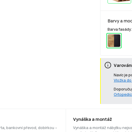
Barvy a mod
Barva fasády
Varován
Navíc je p
Vložka do
Doporučuj
Ortopedic
Vynáška a montáž
rta, bankovní převod, dobírkou –
Vynáška a montáž nábytku nejso