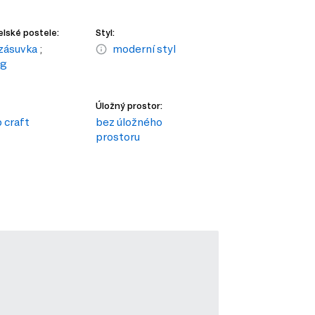
lské postele:
Styl:
zásuvka
;
moderní styl
ng
Úložný prostor:
b craft
bez úložného
prostoru