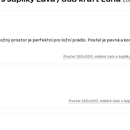
ledujících kategorií:
ožný prostor je perfektní pro ložní prádlo. Postel je pevná a k
Postel 160x200, měkké čelo s šuplíky 
MODERNÍ STYL
Moderní styl nábytku přináší do vašeho int
Postel 160x200, měkké čelo s šuplí
okouzlí každého návštěvníka. Tento filtr 
esteticky přitažlivé, ale také funkční a p
stylu:
Minimalistický design. Moderní nábytek se vyzna