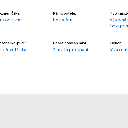
změr lůžka:
Rám postele:
Typ manže
40x200 cm
bez roštu
výsuvná 
boxspri
teriál korpusu:
Počet spacích míst:
Dekor:
dřevotříska
2 místa pro spaní
láva / du