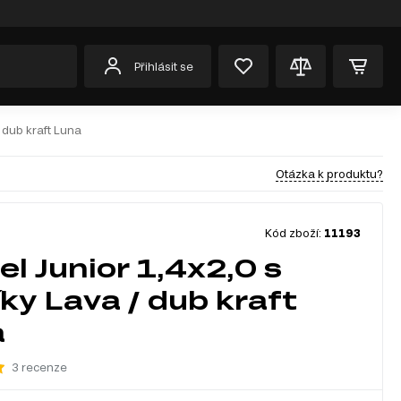
Přihlásit se
/ dub kraft Luna
Otázka k produktu?
Kód zboží:
11193
el Junior 1,4x2,0 s
íky Lava / dub kraft
a
3 recenze