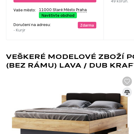
49 korun.
11000 Staré Město Praha
Vaše město:
Navštivte obchod
Doručení na adresu:
Zdarma
- Kurýr
VEŠKERÉ MODELOVÉ ZBOŽÍ P
(BEZ RÁMU) LAVA / DUB KRA