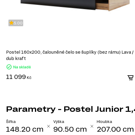
5.00
Postel 160x200, čalouněné čelo se šuplíky (bez rámu) Lava /
dub kraft
Na skladě
11 099
Kč
Parametry - Postel Junior 1,
Šířka
Výška
Hloubka
148.20 cm
90.50 cm
207.00 cm