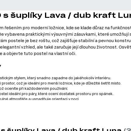
0 s šuplíky Lava / dub kraft L
álním řešením pro moderní ložnice, kde se klade důraz na funkčno
Je vybavena praktickými výsuvnými zásuvkami, které umožňují 
 Rám postele je bez roštu, což zajišťuje stabilní a pevnou konstr
 elegantní vzhled, ale také zaručuje její dlouhou životnost. Osvě
 a objevte tuto postel na vlastní oči.
y
listickým stylem, který snadno zapadne do jakéhokoliv interiéru.
rostor, což je ideální pro menší ložnice, kde je důležité šetřit místo.
což oceníte při každodenním používání.
el ideální pro páry, které ocení dostatek prostoru pro spánek.
útulné atmosféře a usnadňuje orientaci v noci.
 životnost a snadnou údržbu postele.
zahrnuje celkem 79 produktů. Tento systém nabízí širokou škál
 s šuplíky Lava / dub kraft Luna
(3