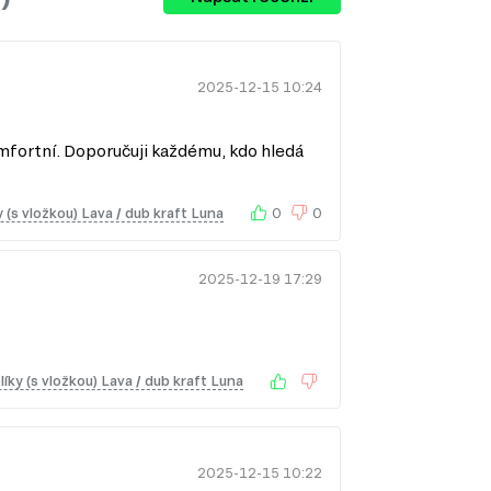
2025-12-15 10:24
omfortní. Doporučuji každému, kdo hledá
(s vložkou) Lava / dub kraft Luna
0
0
2025-12-19 17:29
eriéru svěží a nadčasový vzhled, který
ky (s vložkou) Lava / dub kraft Luna
vám pomůže najít kousky, které jsou nejen
raktické. Zde jsou hlavní výhody moderního
2025-12-15 10:22
čuje čistými liniemi a jednoduchými tvary, což