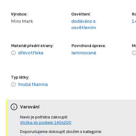
Výrobce:
Osvětlení:
Ro
Miro Mark
dodáváno s
1
osvětlením
Materiál přední strany:
Povrchová úprava:
Ma
dřevotříska
laminovaná
Typ látky:
hrubá tkanina
Varování
Navíc je potřeba zakoupit:
Vložka do postele 140x200
Doporučujeme dokoupit zbožím s kategorie: