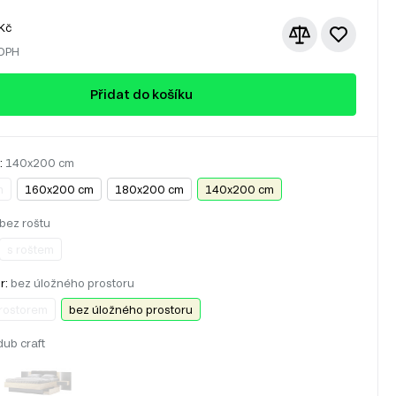
Kč
 DPH
Přidat do košíku
:
140x200 cm
m
160x200 cm
180x200 cm
140x200 cm
bez roštu
s roštem
r:
bez úložného prostoru
prostorem
bez úložného prostoru
dub craft