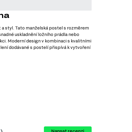
una
st a styl. Tato manželská postel s rozměrem
snadné uskladnění ložního prádla nebo
ukci. Moderní design v kombinaci s kvalitními
tlení dodávané s postelí přispívá k vytvoření
u nábytku, který můžete kombinovat podle
)
Napsat recenzi