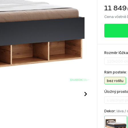
11 849
Cena včetně
Rozměr lůžka
120x200 c
Rám postele:
bez roštu
Úložný prosto
s úložným 
Dekor:
láva / 