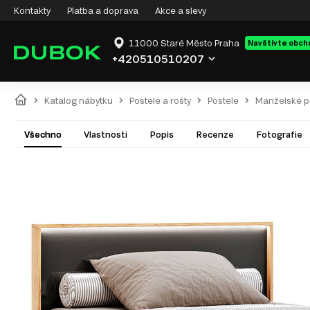
Kontakty
Platba a doprava
Akce a slevy
11000 Staré Město Praha
Navštivte obch
+420510510207
Katalog nábytku
Postele a rošty
Postele
Manželské p
Všechno
Vlastnosti
Popis
Recenze
Fotografie