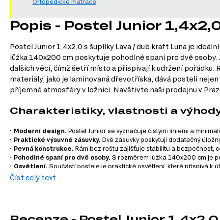
Ortopedické matrace
Popis - Postel Junior 1,4x2,
Postel Junior 1,4x2,0 s šuplíky Lava / dub kraft Luna je ide
lůžka 140x200 cm poskytuje pohodlné spaní pro dvě osoby. 
dalších věcí, čímž šetří místo a přispívají k udržení pořádku.
materiály, jako je laminovaná dřevotříska, dává posteli nejen
příjemné atmosféry v ložnici. Navštivte naši prodejnu v Praze
Charakteristiky, vlastnosti a výhod
Moderní design.
Postel Junior se vyznačuje čistými liniemi a minima
Praktické výsuvné zásuvky.
Dvě zásuvky poskytují dodatečný úložný p
Pevná konstrukce.
Rám bez roštu zajišťuje stabilitu a bezpečnost, 
Pohodlné spaní pro dvě osoby.
S rozměrem lůžka 140x200 cm je post
Osvětlení.
Součástí postele je praktické osvětlení, které přispívá k 
Kvalitní materiály.
Použití laminované dřevotřísky zaručuje dlouhou
Číst celý text
Informace o sérii nábytku
Postel Junior je součástí modulárního systému Luna, který 
Recenze - Postel Junior 1,4x2,0