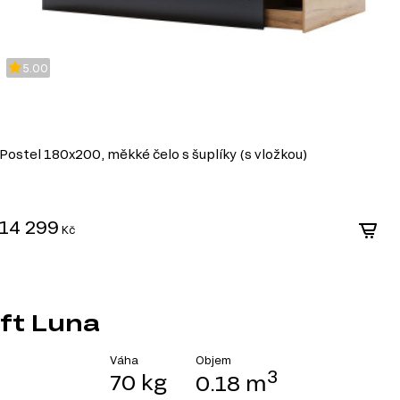
5.00
Postel 180x200, měkké čelo s šuplíky (s vložkou)
P
d
14 299
1
Kč
aft Luna
Objem
Váha
3
70 kg
0.18 m