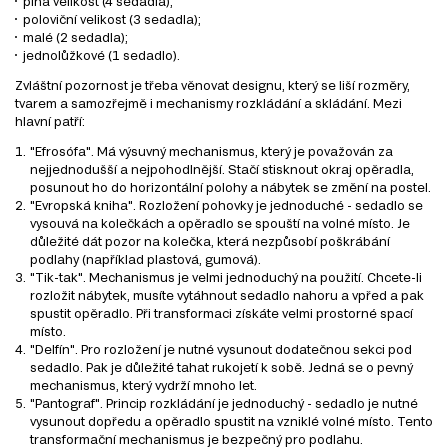
plná velikost (4 sedadla);
poloviční velikost (3 sedadla);
malé (2 sedadla);
jednolůžkové (1 sedadlo).
Zvláštní pozornost je třeba věnovat designu, který se liší rozměry,
tvarem a samozřejmě i mechanismy rozkládání a skládání. Mezi
hlavní patří:
"Efrosófa". Má výsuvný mechanismus, který je považován za
nejjednodušší a nejpohodlnější. Stačí stisknout okraj opěradla,
posunout ho do horizontální polohy a nábytek se změní na postel.
"Evropská kniha". Rozložení pohovky je jednoduché - sedadlo se
vysouvá na kolečkách a opěradlo se spouští na volné místo. Je
důležité dát pozor na kolečka, která nezpůsobí poškrábání
podlahy (například plastová, gumová).
"Tik-tak". Mechanismus je velmi jednoduchý na použití. Chcete-li
rozložit nábytek, musíte vytáhnout sedadlo nahoru a vpřed a pak
spustit opěradlo. Při transformaci získáte velmi prostorné spací
místo.
"Delfín". Pro rozložení je nutné vysunout dodatečnou sekci pod
sedadlo. Pak je důležité tahat rukojetí k sobě. Jedná se o pevný
mechanismus, který vydrží mnoho let.
"Pantograf". Princip rozkládání je jednoduchý - sedadlo je nutné
vysunout dopředu a opěradlo spustit na vzniklé volné místo. Tento
transformační mechanismus je bezpečný pro podlahu.