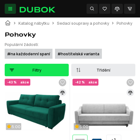
Katalog nábytku
Sedací soupravy a pohovky
Pohovky
Pohovky
Populární žádosti:
#na každodenní spaní
#hostitelská varianta
Filtry
Třídění
-43 %
akce
-42 %
akce
5.00
5.00
+1