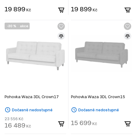
19 899
19 899
Kč
Kč
-30 %
akce
Pohovka Waza 3DL Crown17
Pohovka Waza 3DL Crown15
Dočasně nedostupné
Dočasně nedostupné
23 556
Kč
15 699
16 489
Kč
Kč