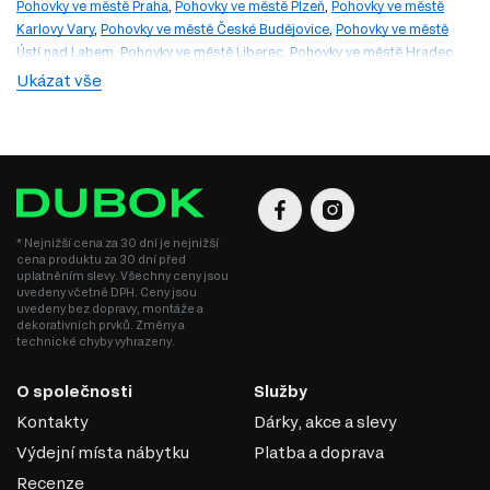
Pohovky ve městě Praha
,
Pohovky ve městě Plzeň
,
Pohovky ve městě
Karlovy Vary
,
Pohovky ve městě České Budějovice
,
Pohovky ve městě
Ústí nad Labem
,
Pohovky ve městě Liberec
,
Pohovky ve městě Hradec
Králové
,
Pohovky ve městě Pardubice
,
Pohovky ve městě Jihlava
,
Ukázat vše
Pohovky ve městě Brno
,
Pohovky ve městě Ostrava
,
Pohovky ve městě
Zlín
,
Pohovky ve městě Olomouc
* Nejnižší cena za 30 dní je nejnižší
cena produktu za 30 dní před
uplatněním slevy. Všechny ceny jsou
uvedeny včetně DPH. Ceny jsou
uvedeny bez dopravy, montáže a
dekorativních prvků. Změny a
technické chyby vyhrazeny.
O společnosti
Služby
Kontakty
Dárky, akce a slevy
Výdejní místa nábytku
Platba a doprava
Recenze