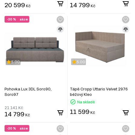
20 599
14 799
Kč
Kč
-30 %
akce
5.00
5.00
Pohovka Lux 3DL Soro90,
Tápě Cropp Uttario Velvet 2976
Soro97
béžový Kleo
Na skladě
21 141
Kč
11 599
14 799
Kč
Kč
-30 %
akce