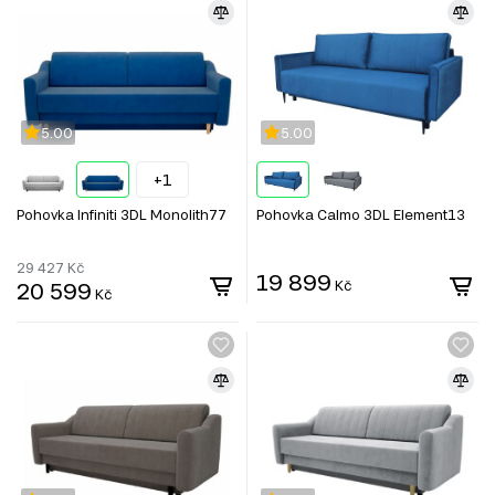
5.00
5.00
+1
Pohovka Infiniti 3DL Monolith77
Pohovka Calmo 3DL Element13
29 427
Kč
19 899
20 599
Kč
Kč