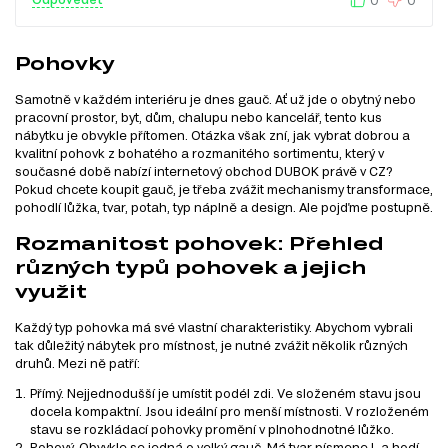
Pohovky
Samotně v každém interiéru je dnes gauč. Ať už jde o obytný nebo
pracovní prostor, byt, dům, chalupu nebo kancelář, tento kus
nábytku je obvykle přítomen. Otázka však zní, jak vybrat dobrou a
kvalitní pohovk z bohatého a rozmanitého sortimentu, který v
současné době nabízí internetový obchod DUBOK právě v CZ?
Pokud chcete koupit gauč, je třeba zvážit mechanismy transformace,
pohodlí lůžka, tvar, potah, typ náplně a design. Ale pojďme postupně.
Rozmanitost pohovek: Přehled
různých typů pohovek a jejich
využit
Každý typ pohovka má své vlastní charakteristiky. Abychom vybrali
tak důležitý nábytek pro místnost, je nutné zvážit několik různých
druhů. Mezi ně patří:
Přímý. Nejjednodušší je umístit podél zdi. Ve složeném stavu jsou
docela kompaktní. Jsou ideální pro menší místnosti. V rozloženém
stavu se rozkládací pohovky promění v plnohodnotné lůžko.
Rohový. Obvykle se jedná o velký gauč. Má tvar písmene L a hodí