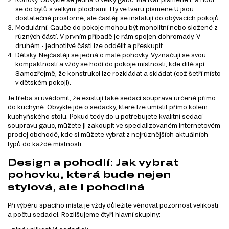
se do bytů s velkými plochami. I ty ve tvaru písmene U jsou
dostatečně prostorné, ale častěji se instalují do obývacích pokojů.
Modulární. Gauče do pokoje mohou být monolitní nebo složené z
různých částí. V prvním případě je rám spojen dohromady. V
druhém - jednotlivé části lze oddělit a přeskupit.
Dětský. Nejčastěji se jedná o malé pohovky. Vyznačují se svou
kompaktností a vždy se hodí do pokoje místnosti, kde dítě spí.
Samozřejmě, že konstrukci lze rozkládat a skládat (což šetří místo
v dětském pokoji).
Je třeba si uvědomit, že existují také sedací souprava určené přímo
do kuchyně. Obvykle jde o sedacky, které lze umístit přímo kolem
kuchyňského stolu. Pokud tedy do u potřebujete kvalitní sedací
soupravu gauc, můžete ji zakoupit ve specializovaném internetovém
prodej obchodě, kde si můžete vybrat z nejrůznějších aktuálních
typů do každé místnosti.
Design a pohodlí: Jak vybrat
pohovku, která bude nejen
stylová, ale i pohodlná
Při výběru spacího místa je vždy důležité věnovat pozornost velikosti
a počtu sedadel. Rozlišujeme čtyři hlavní skupiny: