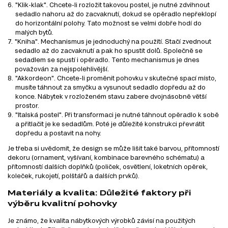
"Klik-klak". Chcete-li rozložit takovou postel, je nutné zdvihnout
sedadlo nahoru až do zacvaknutí, dokud se opěradlo nepřeklopí
do horizontální polohy. Tato možnost se velmi dobře hodí do
malých bytů.
"Kniha". Mechanismus je jednoduchý na použití. Stačí zvednout
sedadlo až do zacvaknutí a pak ho spustit dolů. Společně se
sedadlem se spustí i opěradlo. Tento mechanismus je dnes
považován za nejspolehlivější.
"Akkordeon". Chcete-li proměnit pohovku v skutečné spací místo,
musíte táhnout za smyčku a vysunout sedadlo dopředu až do
konce. Nábytek v rozloženém stavu zabere dvojnásobně větší
prostor.
"Italská postel". Při transformaci je nutné táhnout opěradlo k sobě
a přitlačit je ke sedadlům. Poté je důležité konstrukci převrátit
dopředu a postavit na nohy.
Je třeba si uvědomit, že design se může lišit také barvou, přítomností
dekoru (ornament, vyšívaní, kombinace barevného schématu) a
přítomností dalších doplňků (poliček, osvětlení, loketních opěrek,
koleček, rukojetí, polštářů a dalších prvků).
Materiály a kvalita: Důležité faktory při
výběru kvalitní pohovky
Je známo, že kvalita nábytkových výrobků závisí na použitých