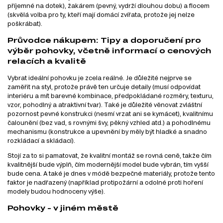
příjemné na dotek), žakárem (pevný, vydrží dlouhou dobu) a flocem
(skvělá volba pro ty, kteří mají domácí zvířata, protože jej nelze
poškrábat).
Průvodce nákupem: Tipy a doporučení pro
výběr pohovky, včetně informací o cenových
relacích a kvalitě
Vybrat ideální pohovku je zcela reálné. Je důležité nejprve se
zaměřit na styl, protože právě ten určuje detaily (musí odpovídat
interiéru a mít barevné kombinace, předpokládané rozměry, texturu,
vzor, pohodlný a atraktivní tvar). Také je důležité věnovat zvláštní
pozornost pevné konstrukci (nesmí vrzat ani se kymácet), kvalitnímu
čalounění (bez vad, s rovnými švy, pěkný vzhled atd.) a pohodlnému
mechanismu (konstrukce a upevnění by měly být hladké a snadno
rozkládací a skládací).
Stojí za to si pamatovat, že kvalitní montáž se rovná ceně, takže čím
kvalitnější bude výplň, čím modernější model bude vybrán, tím vyšší
bude cena. A také je dnes v módě bezpečné materiály, protože tento
faktor je nadřazený (například protipožární a odolné proti hoření
modely budou hodnoceny výše).
Pohovky - v jiném městě