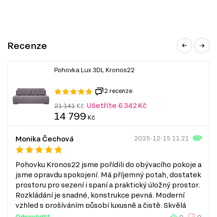
Recenze
Pohovka Lux 3DL Kronos22
2 recenze
Ušetříte 6 342 Kč
21 141
Kč
14 799
Kč
Monika Čechová
2025-12-15 11:21
Pohovku Kronos22 jsme pořídili do obývacího pokoje a
jsme opravdu spokojení. Má příjemný potah, dostatek
prostoru pro sezení i spaní a praktický úložný prostor.
Rozkládání je snadné, konstrukce pevná. Moderní
vzhled s prošíváním působí luxusně a čistě. Skvělá
volba za tu cenu.
Odpovědět
0
0