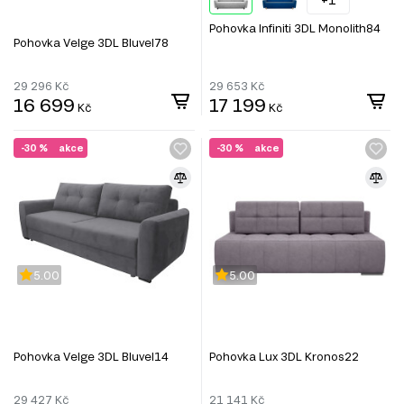
Pohovka Infiniti 3DL Monolith84
Pohovka Velge 3DL Bluvel78
29 296
Kč
29 653
Kč
16 699
17 199
Kč
Kč
-30 %
akce
-30 %
akce
5.00
5.00
Pohovka Velge 3DL Bluvel14
Pohovka Lux 3DL Kronos22
29 427
Kč
21 141
Kč