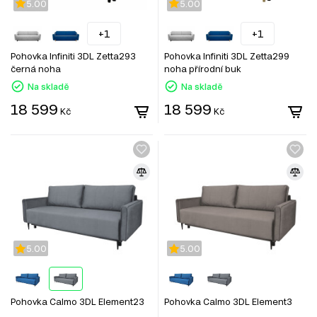
5.00
5.00
+1
+1
Pohovka Infiniti 3DL Zetta293
Pohovka Infiniti 3DL Zetta299
černá noha
noha přírodní buk
Na skladě
Na skladě
18 599
18 599
Kč
Kč
5.00
5.00
Pohovka Calmo 3DL Element23
Pohovka Calmo 3DL Element3