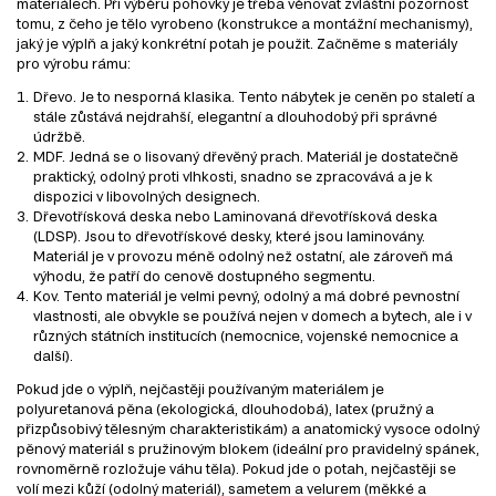
materiálech. Při výběru pohovky je třeba věnovat zvláštní pozornost
tomu, z čeho je tělo vyrobeno (konstrukce a montážní mechanismy),
jaký je výplň a jaký konkrétní potah je použit. Začněme s materiály
pro výrobu rámu:
Dřevo. Je to nesporná klasika. Tento nábytek je ceněn po staletí a
stále zůstává nejdrahší, elegantní a dlouhodobý při správné
údržbě.
MDF. Jedná se o lisovaný dřevěný prach. Materiál je dostatečně
praktický, odolný proti vlhkosti, snadno se zpracovává a je k
dispozici v libovolných designech.
Dřevotřísková deska nebo Laminovaná dřevotřísková deska
(LDSP). Jsou to dřevotřískové desky, které jsou laminovány.
Materiál je v provozu méně odolný než ostatní, ale zároveň má
výhodu, že patří do cenově dostupného segmentu.
Kov. Tento materiál je velmi pevný, odolný a má dobré pevnostní
vlastnosti, ale obvykle se používá nejen v domech a bytech, ale i v
různých státních institucích (nemocnice, vojenské nemocnice a
další).
Pokud jde o výplň, nejčastěji používaným materiálem je
polyuretanová pěna (ekologická, dlouhodobá), latex (pružný a
přizpůsobivý tělesným charakteristikám) a anatomický vysoce odolný
pěnový materiál s pružinovým blokem (ideální pro pravidelný spánek,
rovnoměrně rozložuje váhu těla). Pokud jde o potah, nejčastěji se
volí mezi kůží (odolný materiál), sametem a velurem (měkké a