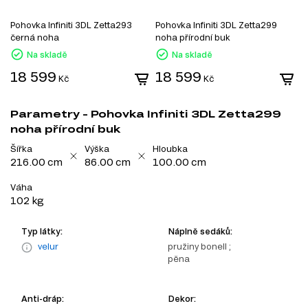
Pohovka Infiniti 3DL Zetta293
Pohovka Infiniti 3DL Zetta299
P
černá noha
noha přírodní buk
Na skladě
Na skladě
2
18 599
18 599
Kč
Kč
1
Parametry - Pohovka Infiniti 3DL Zetta299
noha přírodní buk
Šířka
Výška
Hloubka
216.00 cm
86.00 cm
100.00 cm
Váha
102 kg
Typ látky:
Náplně sedáků:
velur
pružiny bonell ;
pěna
Anti-dráp:
Dekor: