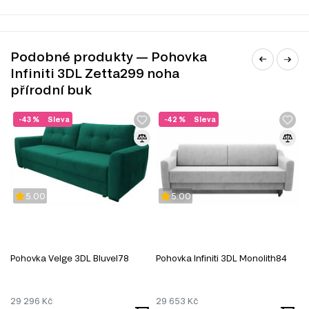
Podobné produkty — Pohovka
Infiniti 3DL Zetta299 noha
přírodní buk
-43 %
Sleva
-42 %
Sleva
5.00
5.00
Pohovka Velge 3DL Bluvel78
Pohovka Infiniti 3DL Monolith84
P
29 296
Kč
29 653
Kč
2