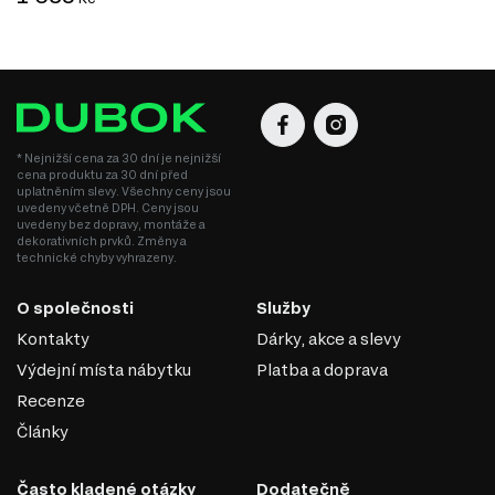
* Nejnižší cena za 30 dní je nejnižší
cena produktu za 30 dní před
uplatněním slevy. Všechny ceny jsou
uvedeny včetně DPH. Ceny jsou
uvedeny bez dopravy, montáže a
dekorativních prvků. Změny a
technické chyby vyhrazeny.
O společnosti
Služby
Kontakty
Dárky, akce a slevy
Výdejní místa nábytku
Platba a doprava
Recenze
Články
Často kladené otázky
Dodatečně