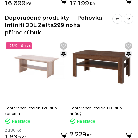
16 699
17 199
Kč
Kč
Doporučené produkty — Pohovka
Infiniti 3DL Zetta299 noha
přírodní buk
-25 %
Sleva
Konferenční stolek 120 dub
Konferenční stolek 110 dub
K
sonoma
hnědý
Na skladě
Na skladě
2 180
Kč
1
2 229
1 635
Kč
1
Kč