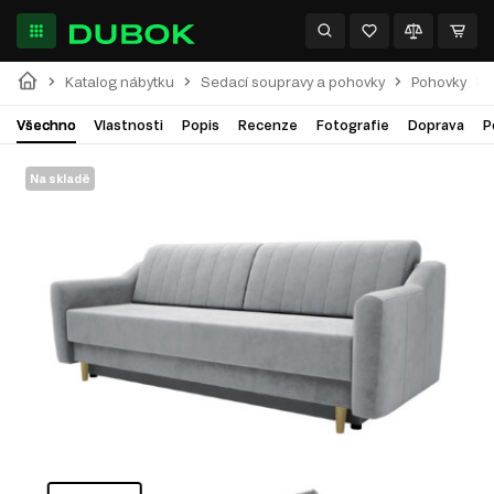
Katalog nábytku
Sedací soupravy a pohovky
Pohovky
Všechno
Vlastnosti
Popis
Recenze
Fotografie
Doprava
P
Na skladě