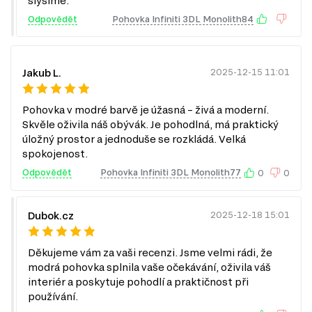
slyšíme.
poškození od domácích mazlíčků, což ocení zejména majitelé
Odpovědět
Pohovka Infiniti 3DL Monolith84
koček a psů.
Jakub L.
2025-12-15 11:01
Pohovka v modré barvě je úžasná – živá a moderní.
Skvěle oživila náš obývák. Je pohodlná, má praktický
úložný prostor a jednoduše se rozkládá. Velká
spokojenost.
Odpovědět
Pohovka Infiniti 3DL Monolith77
0
0
Dubok.cz
2025-12-18 15:01
Děkujeme vám za vaši recenzi. Jsme velmi rádi, že
modrá pohovka splnila vaše očekávání, oživila váš
interiér a poskytuje pohodlí a praktičnost při
používání.