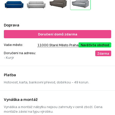
Doprava
Doručení domů zdarma
Vaše město:
11000 Staré Město Praha
Navštivte obchod
Doručení na adresu:
Zdarma
- Kurýr
Platba
Hotovost, karta, bankovní převod, dobírkou – 49 korun.
Vynáška a montáž
Vynáška a montáž nábytku nejsou zahrnuty v ceně zboží. Cena
montáže závisí na typu výrobku.