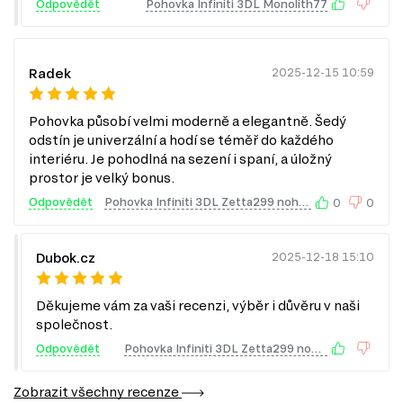
Odpovědět
Pohovka Infiniti 3DL Monolith77
VELUR
Velur je vlasová tkanina.
Radek
2025-12-15 10:59
Výhodou této tkaniny je, že struktura přízí, z nichž je
vyrobena, využívá speciální vlákno, které zajišťuje odolnost
Pohovka působí velmi moderně a elegantně. Šedý
tkaniny vůči olejům, kyselinám a solím. Materiál má
odstín je univerzální a hodí se téměř do každého
hedvábný povrch, je estetický a lze jej barvit v široké škále
interiéru. Je pohodlná na sezení i spaní, a úložný
barev a odstínů.
prostor je velký bonus.
Také velur je odolný vůči světelným a teplotním vlivům, lze
Odpovědět
Pohovka Infiniti 3DL Zetta299 noha přírodní buk
0
0
jej prát, pro jeho čištění je vhodné používat speciální
čistící prostředky.
Dubok.cz
2025-12-18 15:10
Děkujeme vám za vaši recenzi, výběr i důvěru v naši
společnost.
Odpovědět
Pohovka Infiniti 3DL Zetta299 noha přírodní buk
Zobrazit všechny recenze