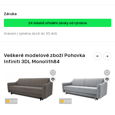
Záruka
24 ​​​​měsíců oficiální záruky od výrobce
Vrácení / výměna zboží do 30 dnů
Veškeré modelové zboží Pohovka
Infiniti 3DL Monolith84
5.00
5.00