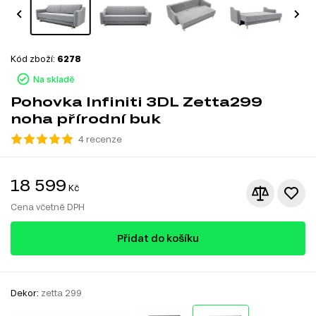
Kód zboží:
6278
Na skladě
Pohovka Infiniti 3DL Zetta299
noha přírodní buk
4 recenze
18 599
Kč
Cena včetně DPH
Přidat do košíku
Dekor:
zetta 299