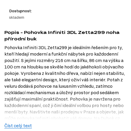
Dostupnost:
skladem
Popis - Pohovka Infiniti 3DL Zetta299 noha
přírodní buk
Pohovka Infiniti 3DL Zetta299 je ideálním řešením pro ty,
kteří hledají moderní a funkční nábytek pro každodenní
použití. S jejími rozměry 216 cm na šířku, 86 cm na výšku a
100 cm na hloubku se skvěle hodí do jakéhokoli obývacího
pokoje. Vyrobena z kvalitního dřeva, nabízí nejen stabilitu,
ale také elegantní design, který oživí váš interiér. Potah z
veluru dodává pohovce na luxusním vzhledu, zatímco
rozkládací mechanismus a úložný prostor pod sedákem
zajišťují maximální praktičnost. Pohovka je navržena pro
každodenní spaní, což ji činí ideální volbou pro hosty nebo
menší byty. Navštivte naši prodejnu v Praze a objevte, jak
může pohovka Infiniti obohatit váš domov. Na Dubok.cz
najdete vše potřebné pro váš komfort.
Číst celý text