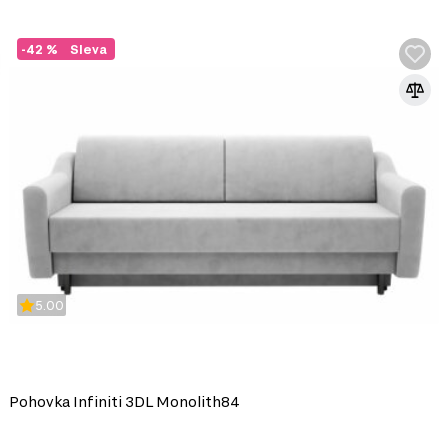
-42 %
Sleva
5.00
Pohovka Infiniti 3DL Monolith84