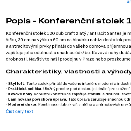
a
Popis - Konferenční stolek 1
Konferenční stolek 120 dub craft zlatý / antracit Santes je 
šířku, 39 cm na výšku a 60 cm na hloubku nabízí dostatek pro
a antracitovými prvky přináší do vašeho domova příjemnou a
zajišťuje jeho odolnost a snadnou údržbu. Kovové nohy dodáv
drobnosti. Navštivte naši prodejnu v Praze nebo prozkoumej
Charakteristiky, vlastnosti a výhod
Styl loft.
Tento stolek přináší do vašeho interiéru moderní a industriá
Praktická polička.
Úložný prostor pod deskou je ideální pro uložení 
Kovové nohy.
Robustní konstrukce zajišťuje stabilitu a dlouhou život
Laminovaná povrchová úprava.
Tato úprava zaručuje snadnou údržb
Moderní dekor.
Kombinace dubu kraft zlatého a antracitových prvků v
Číst celý text
Informace o sérii nábytku
Konferenční stolek Santes je součástí modulového systému 