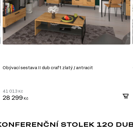
bu nábytku různých tvarů a
i, ultrafialovému záření a
ldehydu v souladu s
ýrobě, které umožňuje
Obývací sestava II dub craft zlatý / antracit
41 013
Kč
28 299
Kč
NFERENČNÍ STOLEK 120 DUB 