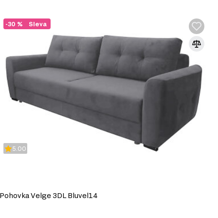
-30 %
Sleva
5.00
Pohovka Velge 3DL Bluvel14
P