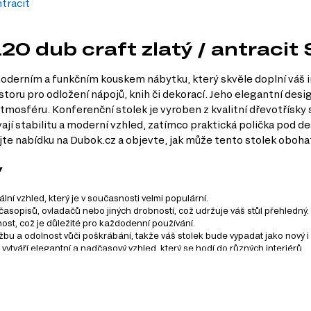
ntracit
20 dub craft zlatý / antracit
moderním a funkčním kouskem nábytku, který skvěle doplní váš in
storu pro odložení nápojů, knih či dekorací. Jeho elegantní desi
tmosféru. Konferenční stolek je vyroben z kvalitní dřevotřísky
ají stabilitu a moderní vzhled, zatímco praktická polička pod d
te nabídku na Dubok.cz a objevte, jak může tento stolek oboha
y
lní vzhled, který je v současnosti velmi populární.
časopisů, ovladačů nebo jiných drobností, což udržuje váš stůl přehledný.
nost, což je důležité pro každodenní používání.
u a odolnost vůči poškrábání, takže váš stolek bude vypadat jako nový i 
ytváří elegantní a nadčasový vzhled, který se hodí do různých interiérů.
Santes, který se skládá z 10 produktů. Tento systém zahrnuje 