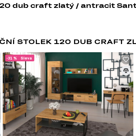
20 dub craft zlatý / antracit San
ČNÍ STOLEK 120 DUB CRAFT Z
LOFT
-31 %
Sleva
Moderní směr, který je ideální pro studio
zahrnuje volné uspořádání, bez příček, př
může být použit v jakékoli místnosti zdobe
eklekticismu a kreativitě a závisí na vašic
dodržovat určité zásady:
vysoký strop a prostorná okna; interiér připomí
přítomnost "holých" konstrukčních prvků (potrubí
neomítnuté betonové nebo cihlové zdi;
zónování obytného prostoru pomocí barevných ko
objektů;
kombinace různých stylů interiéru, kombinace