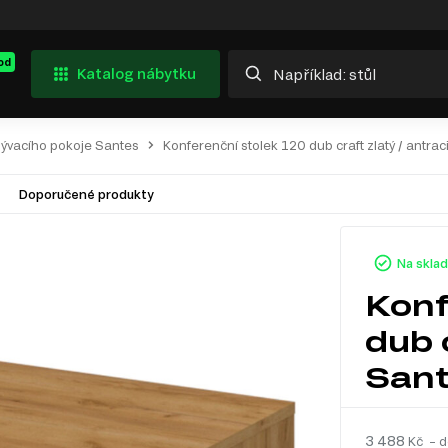
od
Katalog nábytku
bývacího pokoje Santes
Konferenční stolek 120 dub craft zlatý / antrac
Doporučené produkty
Na skla
Konf
dub 
San
3 488
Kč – d