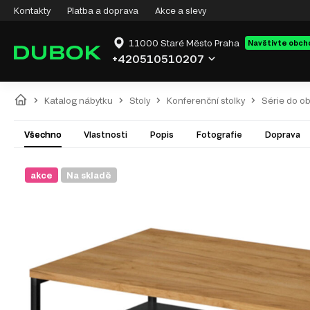
Kontakty
Platba a doprava
Akce a slevy
11000 Staré Město Praha
Navštivte obch
+420510510207
Katalog nábytku
Stoly
Konferenční stolky
Série do o
Všechno
Vlastnosti
Popis
Fotografie
Doprava
akce
Na skladě