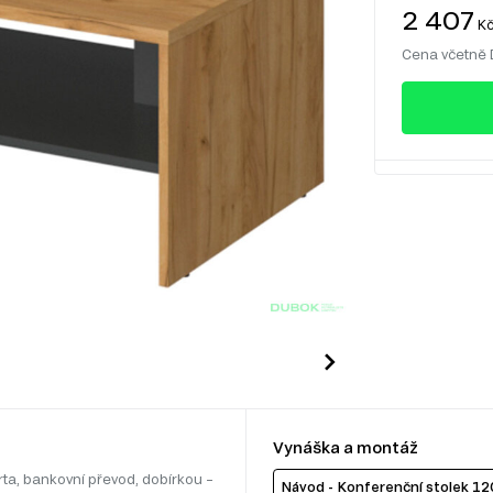
2 407
K
Cena včetně
Vynáška a montáž
rta, bankovní převod, dobírkou –
Návod - Konferenční stolek 120 