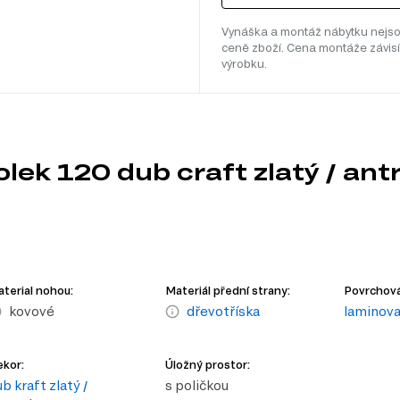
Vynáška a montáž nábytku nejso
ceně zboží. Cena montáže závisí
výrobku.
lek 120 dub craft zlatý / ant
terial nohou:
Materiál přední strany:
Povrchová
kovové
dřevotříska
laminov
kor:
Úložný prostor:
b kraft zlatý /
s poličkou