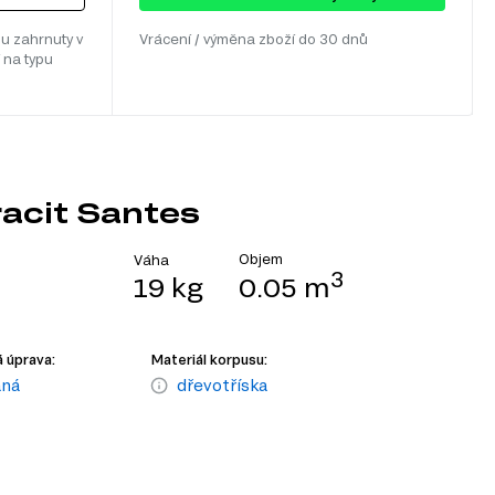
u zahrnuty v
Vrácení / výměna zboží do 30 dnů
 na typu
racit Santes
Objem
Váha
3
19 kg
0.05 m
 úprava:
Materiál korpusu:
aná
dřevotříska