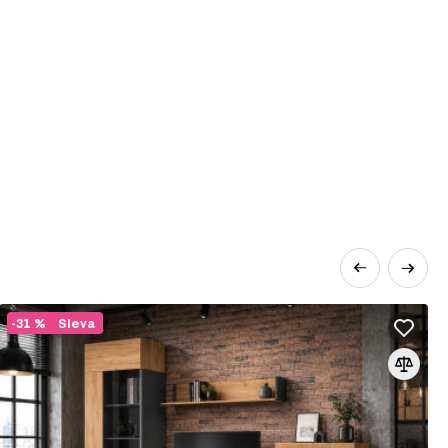
 design nábytku, ale měly by přitahovat pozornost
í minimalistický, starožitný nábytek; mezi čalouněným
ovky z palet;
é, hnědé, které mohou kontrastovat s bílou a
ou může být několik dekoračních prvků;
povídat barevnému provedení a bohémskému
zné abstrakce a malby, městské detaily, industriální
ýt rozmístěny po celém obvodu místnosti;
 lustry, reflektory pro vytvoření studiového efektu,
ů, pouliční osvětlení, lustry s otevřenými kazetami.
-31 %
Sleva