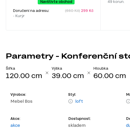
Navštivte obchod
49 korun.
Doručení na adresu:
(660 Kč)
299 Kč
- Kurýr
Parametry - Konferenční sto
Šířka
Výška
Hloubka
120.00 cm
39.00 cm
60.00 cm
Výrobce:
Styl:
Ma
Mebel Bos
loft
Akce:
Dostupnost:
De
akce
skladem
du