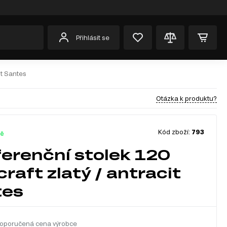
Přihlásit se
it Santes
Otázka k produktu?
Kód zboží:
793
dě
erenční stolek 120
craft zlatý / antracit
tes
oporučená cena výrobce