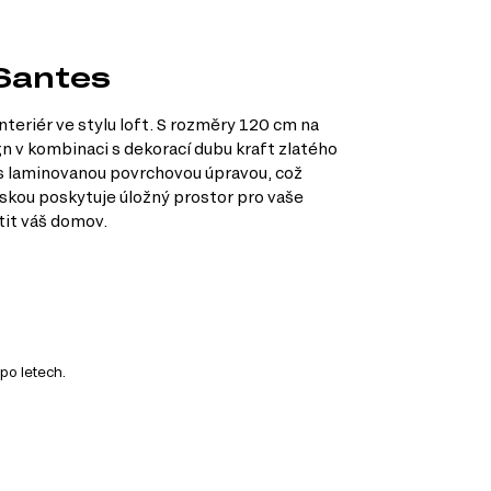
 Santes
teriér ve stylu loft. S rozměry 120 cm na
gn v kombinaci s dekorací dubu kraft zlatého
 s laminovanou povrchovou úpravou, což
eskou poskytuje úložný prostor pro vaše
tit váš domov.
po letech.
různé kategorie nábytku, které vám umožní