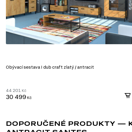
široké škále dekorativních povrchů.
Snadné zpracování: DTD lze snadno řezat a vrtat, což umožňuje výro
konstrukcí.
Odolnost vůči vlivům: Laminované DTD je dobře chráněné proti vlhkost
mechanickému poškození.
Ekologičnost: Moderní výrobci zajišťují minimální úroveň emisí forma
ekologickými normami.
DTD je praktickým a ekonomickým řešením v nábytkářské v
vytvářet jak standardní, tak jedinečné designové produkty.
Obývací sestava I dub craft zlatý / antracit
44 201
Kč
30 499
Kč
DOPORUČENÉ PRODUKTY — KO
ANTRACIT SANTES