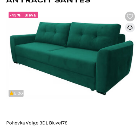
-43 %
Sleva
5.00
Pohovka Velge 3DL Bluvel78