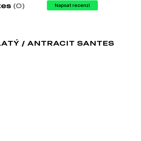
tes
(0)
Napsat recenzi
LATÝ / ANTRACIT SANTES
vé byty nebo jednopokojové byty. Loft styl
ipomínající byty v podkroví. Navzdory tomu
ním v tomto stylu. Styl je založen na
h originálních nápadech, přesto je třeba
ná atmosféru průmyslové výroby nebo tovární dílny;
, ventilace, dřevěné trámy, schody atd.),
ntrastů, nábytku, světla, architektonických
 moderního se staromódním;