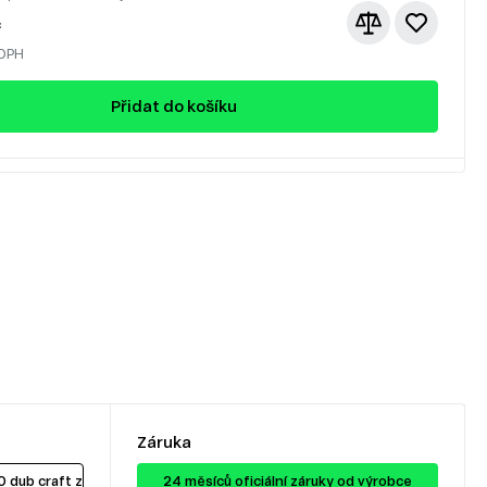
č
 DPH
Přidat do košíku
Záruka
dub craft zlatý / antracit
24 ​​​​měsíců oficiální záruky od výrobce