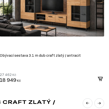
Obývací sestava 3.1 m dub craft zlatý / antracit
P
27 462
6
Kč
18 949
4
Kč
CRAFT ZLATÝ /