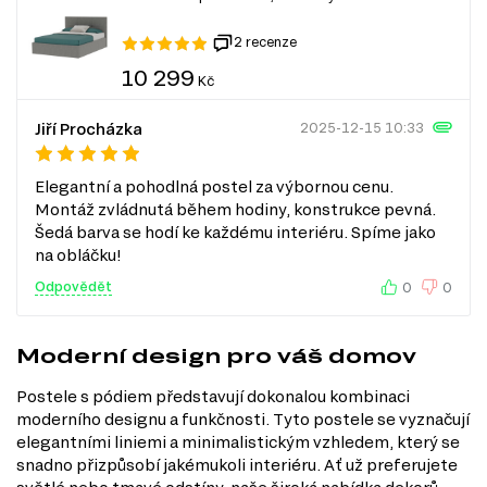
2 recenze
10 299
Kč
Jiří Procházka
2025-12-15 10:33
Elegantní a pohodlná postel za výbornou cenu.
Montáž zvládnutá během hodiny, konstrukce pevná.
Šedá barva se hodí ke každému interiéru. Spíme jako
na obláčku!
Odpovědět
0
0
Moderní design pro váš domov
Postele s pódiem představují dokonalou kombinaci
moderního designu a funkčnosti. Tyto postele se vyznačují
elegantními liniemi a minimalistickým vzhledem, který se
snadno přizpůsobí jakémukoli interiéru. Ať už preferujete