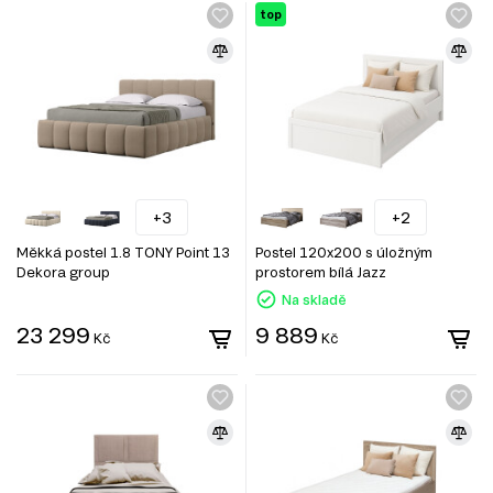
top
+3
+2
Měkká postel 1.8 TONY Point 13
Postel 120x200 s úložným
Dekora group
prostorem bílá Jazz
Na skladě
23 299
9 889
Kč
Kč