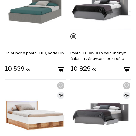
Čalouněná postel 180, šedá Lily
Postel 160×200 s čalouněným
čelem a zásuvkami bez roštu,
grafit Doni
10 539
10 629
Kč
Kč