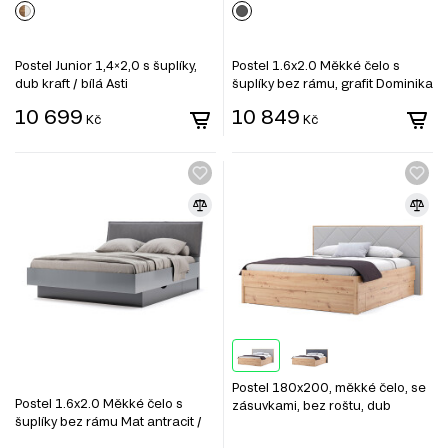
Postel Junior 1,4×2,0 s šuplíky,
Postel 1.6x2.0 Měkké čelo s
dub kraft / bílá Asti
šuplíky bez rámu, grafit Dominika
10 699
10 849
Kč
Kč
Postel 180x200, měkké čelo, se
Postel 1.6x2.0 Měkké čelo s
zásuvkami, bez roštu, dub
šuplíky bez rámu Mat antracit /
artisan / šedá Raymond
mat grafit Teo