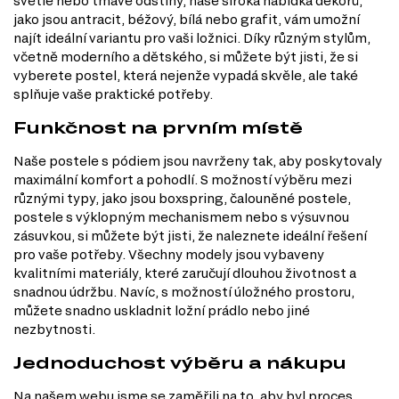
světlé nebo tmavé odstíny, naše široká nabídka dekorů,
jako jsou antracit, béžový, bílá nebo grafit, vám umožní
najít ideální variantu pro vaši ložnici. Díky různým stylům,
včetně moderního a dětského, si můžete být jisti, že si
vyberete postel, která nejenže vypadá skvěle, ale také
splňuje vaše praktické potřeby.
Funkčnost na prvním místě
Naše postele s pódiem jsou navrženy tak, aby poskytovaly
maximální komfort a pohodlí. S možností výběru mezi
různými typy, jako jsou boxspring, čalouněné postele,
postele s výklopným mechanismem nebo s výsuvnou
zásuvkou, si můžete být jisti, že naleznete ideální řešení
pro vaše potřeby. Všechny modely jsou vybaveny
kvalitními materiály, které zaručují dlouhou životnost a
snadnou údržbu. Navíc, s možností úložného prostoru,
můžete snadno uskladnit ložní prádlo nebo jiné
nezbytnosti.
Jednoduchost výběru a nákupu
Na našem webu jsme se zaměřili na to, aby byl proces