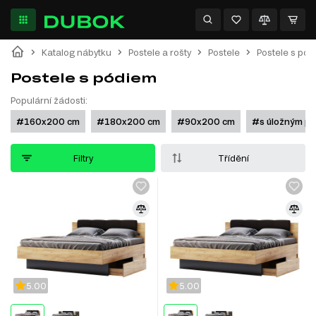
Katalog nábytku
Postele a rošty
Postele
Postele s pó
Postele s pódiem
Populární žádosti:
#160x200 cm
#180x200 cm
#90x200 cm
#s úložným p
Filtry
Třídění
5.00
5.00