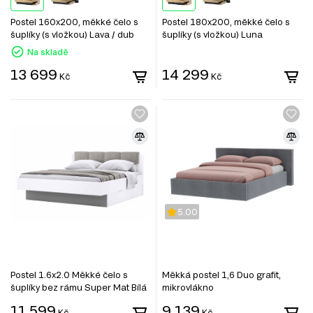
Postel 160x200, měkké čelo s
Postel 180x200, měkké čelo s
šuplíky (s vložkou) Lava / dub
šuplíky (s vložkou) Luna
kraft Luna
Na skladě
13 699
14 299
Kč
Kč
5.00
Postel 1.6x2.0 Měkké čelo s
Měkká postel 1,6 Duo grafit,
šuplíky bez rámu Super Mat Bílá
mikrovlákno
Barton
11 599
9 139
Kč
Kč