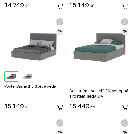
14 749
15 149
Kč
Kč
Postel Diana 1.8 Světle šedá
Čalouněná postel 180, výklopná
s roštem, šedá Lily
15 149
15 449
Kč
Kč