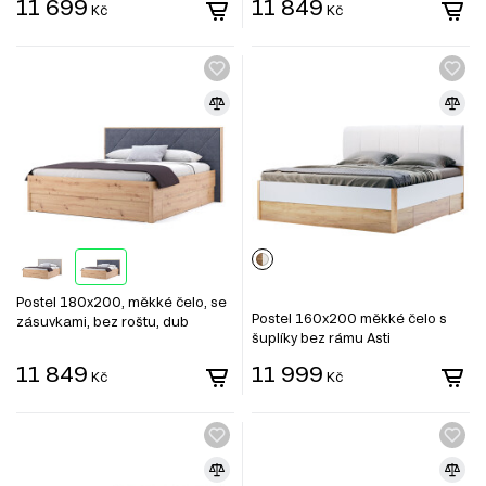
11 699
11 849
Kč
Kč
Postel 180x200, měkké čelo, se
Postel 160x200 měkké čelo s
zásuvkami, bez roštu, dub
šuplíky bez rámu Asti
artisan / tmavě šedá Raymond
Mat antracit
11 849
11 999
Kč
Kč