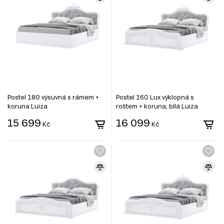
Postel 180 výsuvná s rámem +
Postel 160 Lux výklopná s
koruna Luiza
roštem + koruna, bílá Luiza
15 699
16 099
Kč
Kč