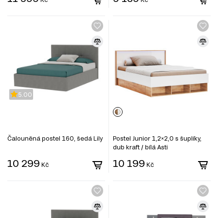
5.00
Čalouněná postel 160, šedá Lily
Postel Junior 1,2×2,0 s šuplíky,
dub kraft / bílá Asti
10 299
10 199
Kč
Kč