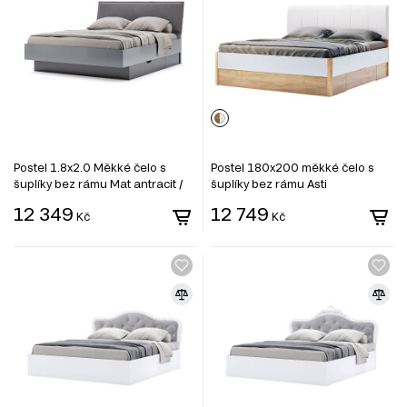
Postel 1.8x2.0 Měkké čelo s
Postel 180x200 měkké čelo s
šuplíky bez rámu Mat antracit /
šuplíky bez rámu Asti
mat grafit Teo
12 349
12 749
Kč
Kč