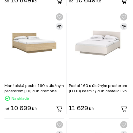
10 649
10 649
od
Kč
od
Kč
Manželská postel 160 s úložným
Postel 160 s úložným prostorem
prostorem [18] dub cremona
(EO18) kašmír / dub castello Evo
Cross Line
Na skladě
10 699
11 629
od
Kč
Kč