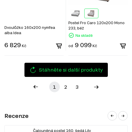
Postel Fro Caro 120x200 Mono
Dvoulůžko 160x200 nymfea
233, béž
alba Idea
Na skladě
6 829
9 099
Kč
od
Kč
Stáhněte si další produkty
1
2
3
Recenze
Čalouněná postel 160, šedá Lily