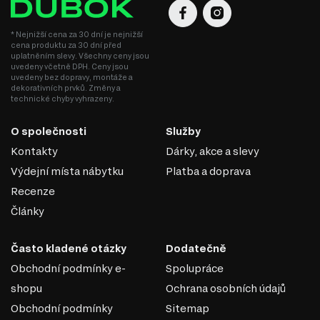
* Nejnižší cena za 30 dní je nejnižší
cena produktu za 30 dní před
uplatněním slevy. Všechny ceny jsou
uvedeny včetně DPH. Ceny jsou
uvedeny bez dopravy, montáže a
dekorativních prvků. Změny a
technické chyby vyhrazeny.
O společnosti
Služby
Kontakty
Dárky, akce a slevy
Výdejní místa nábytku
Platba a doprava
Recenze
Články
Často kladené otázky
Dodatečně
Obchodní podmínky e-
Spolupráce
shopu
Ochrana osobních údajů
Obchodní podmínky
Sitemap