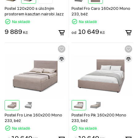
Postel 120x200 s úložným
Postel Fro Caro 160x200 Mono
prostorem kasztan nairobi Jazz
233, béž
Na skladě
Na skladě
9 889
10 649
Kč
od
Kč
Postel Fro Line 160x200 Mono
Postel Fro Pik 160x200 Mono
233, béž
233, béž
Na skladě
Na skladě