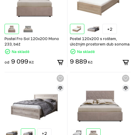
+2
Postel Fro Sol 120x200 Mono
Postel 120x200 s roštem,
233, béž
úložným prostorem dub sonoma
Jazz
Na skladě
Na skladě
9 099
9 889
od
Kč
Kč
+2