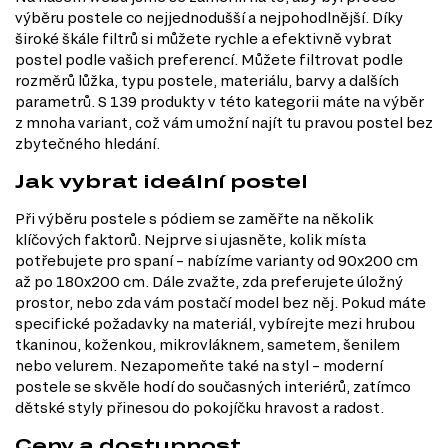
výběru postele co nejjednodušší a nejpohodlnější. Díky
široké škále filtrů si můžete rychle a efektivně vybrat
postel podle vašich preferencí. Můžete filtrovat podle
rozměrů lůžka, typu postele, materiálu, barvy a dalších
parametrů. S 139 produkty v této kategorii máte na výběr
z mnoha variant, což vám umožní najít tu pravou postel bez
zbytečného hledání.
Jak vybrat ideální postel
Při výběru postele s pódiem se zaměřte na několik
klíčových faktorů. Nejprve si ujasněte, kolik místa
potřebujete pro spaní – nabízíme varianty od 90x200 cm
až po 180x200 cm. Dále zvažte, zda preferujete úložný
prostor, nebo zda vám postačí model bez něj. Pokud máte
specifické požadavky na materiál, vybírejte mezi hrubou
tkaninou, koženkou, mikrovláknem, sametem, šenilem
nebo velurem. Nezapomeňte také na styl – moderní
postele se skvěle hodí do současných interiérů, zatímco
dětské styly přinesou do pokojíčku hravost a radost.
Ceny a dostupnost