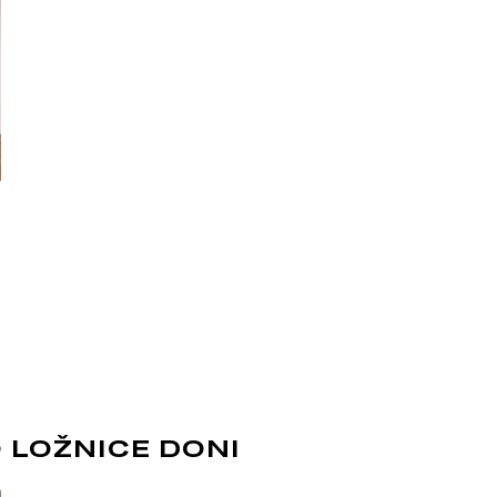
m nebo jiném stylu díky
bu nábytku různých tvarů a
i, ultrafialovému záření a
ldehydu v souladu s
ýrobě, které umožňuje
 LOŽNICE DONI