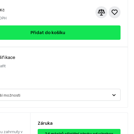
Kč
 DPH
Přidat do košíku
ifikace
afit
ší možnosti
Záruka
u zahrnuty v
24 ​​​​měsíců oficiální záruky od výrobce