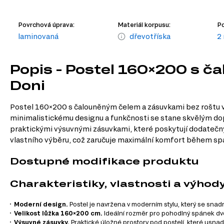
Povrchová úprava:
Materiál korpusu:
Po
laminovaná
dřevotříska
2
Popis - Postel 160×200 s č
Doni
Postel 160×200 s čalouněným čelem a zásuvkami bez roštu v
minimalistickému designu a funkčnosti se stane skvělým dop
praktickými výsuvnými zásuvkami, které poskytují dodatečn
vlastního výběru, což zaručuje maximální komfort během spánk
Dostupné modifikace produktu
Charakteristiky, vlastnosti a výhod
Moderní design.
Postel je navržena v moderním stylu, který se snad
Velikost lůžka 160×200 cm.
Ideální rozměr pro pohodlný spánek dvou
Výsuvné zásuvky.
Praktické úložné prostory pod postelí, které usnad