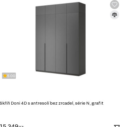
5.00
Skříň Doni 4D s antresolí bez zrcadel, série N, grafit
S
15 349
9
Kč