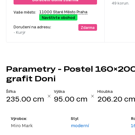
49 korun.
11000 Staré Město Praha
Vaše město:
Navštivte obchod
Doručení na adresu:
Zdarma
- Kurýr
Parametry - Postel 160×200
grafit Doni
Šířka
Výška
Hloubka
235.00 cm
95.00 cm
206.20 c
Výrobce:
Styl:
Ro
Miro Mark
moderní
1