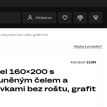
Přihlásit se
zásuvkami bez roštu, grafit Doni
Otázka k produktu?
Kód zboží:
11181
el 160×200 s
uněným čelem a
vkami bez roštu, grafit