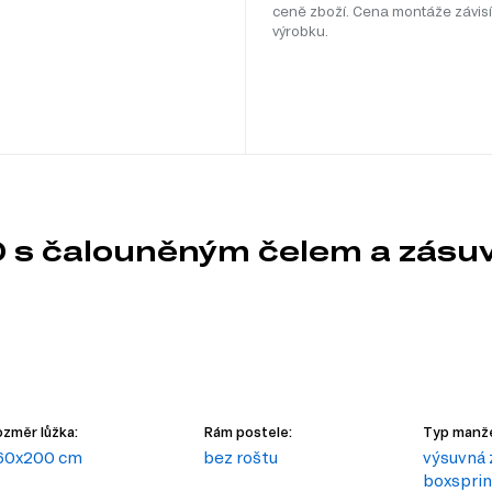
ceně zboží. Cena montáže závisí
výrobku.
 s čalouněným čelem a zásuv
m
změr lůžka:
Rám postele:
Typ manže
60x200 cm
bez roštu
výsuvná 
boxspri