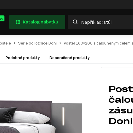
od
Katalog nábytku
ostele
Série do ložnice Doni
Postel 160×200 s čalouněným čelem a 
Podobné produkty
Doporučené produkty
Post
čalo
zásu
Doni