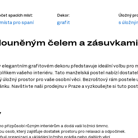
čet spacích míst:
Dekor:
Úložný pro
 místa pro spaní
grafit
s úložn
alouněným čelem a zásuvkami 
 elegantním grafitovém dekoru představuje ideální volbu pro m
lňkem vašeho interiéru. Tato manželská postel nabízí dostatek
ý úložný prostor pro vaše osobní věci. Bezroštový rám postele
u. Navštivte naši prodejnu v Praze a vyzkoušejte si tuto postel
y
no přizpůsobí různým interiérům a dodá vaší ložnici šmrnc.
 osob, který zajišťuje dostatek prostoru pro relaxaci a odpočinek.
ňují organizaci a ukládání ložního prádla nebo dalších věcí.