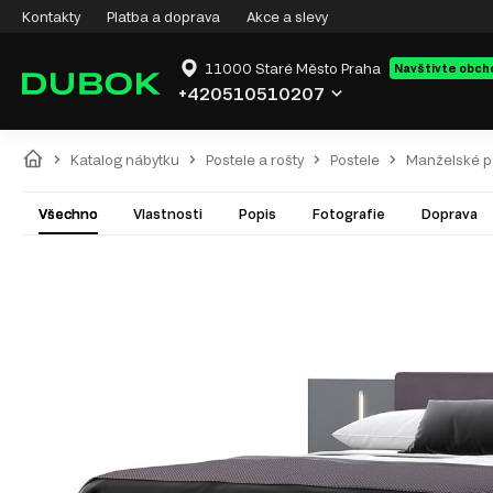
Kontakty
Platba a doprava
Akce a slevy
11000 Staré Město Praha
Navštivte obch
+420510510207
Katalog nábytku
Postele a rošty
Postele
Manželské p
Všechno
Vlastnosti
Popis
Fotografie
Doprava