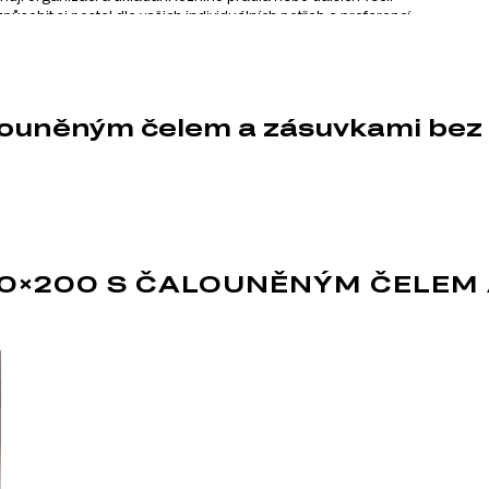
ůsobit si postel dle vašich individuálních potřeb a preferencí.
ují dlouhou životnost postele a její atraktivní vzhled i po letech používán
bilitu a odolnost, přičemž zachovává lehkost konstrukce.
louněným čelem a zásuvkami bez 
e Doni, která zahrnuje celkem 36 produktů. Můžete si vybrat zb
60×200 S ČALOUNĚNÝM ČELEM 
teriálů v nábytkářském
tlakem s přidáním
álem pro výrobu
díky své ekonomičnosti,