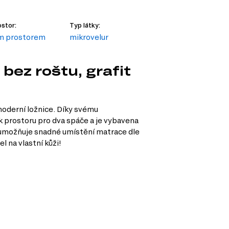
stor:
Typ látky:
ým prostorem
mikrovelur
bez roštu, grafit
oderní ložnice. Díky svému
 prostoru pro dva spáče a je vybavena
 umožňuje snadné umístění matrace dle
 na vlastní kůži!