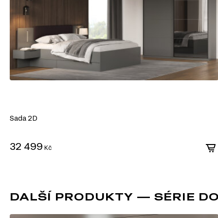
Výhody DTD:
Různorodost designů: Umožňuje výrobu nábytku v moderním, klasické
široké škále dekorativních povrchů.
Snadné zpracování: DTD lze snadno řezat a vrtat, což umožňuje výro
konstrukcí.
Odolnost vůči vlivům: Laminované DTD je dobře chráněné proti vlhkost
mechanickému poškození.
Ekologičnost: Moderní výrobci zajišťují minimální úroveň emisí forma
ekologickými normami.
DTD je praktickým a ekonomickým řešením v nábytkářské v
vytvářet jak standardní, tak jedinečné designové produkty.
Sada 2D
32 499
Kč
DALŠÍ PRODUKTY — SÉRIE DO