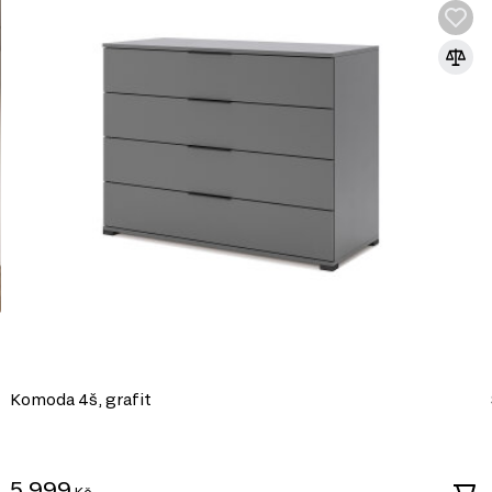
Komoda 4š, grafit
5 999
Kč