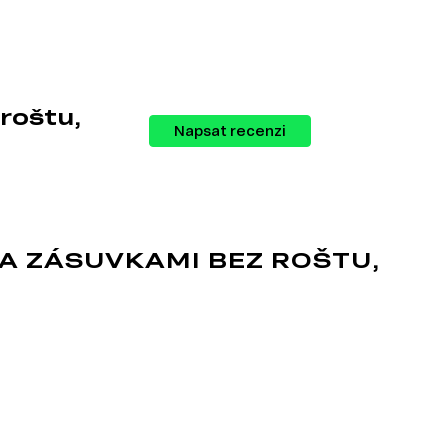
í.
roštu,
Napsat recenzi
oží z různých kategorií, které vám pomohou
A ZÁSUVKAMI BEZ ROŠTU,