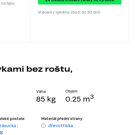
 na typu
Vrácení / výměna zboží do 30 dnů
kami bez roštu,
Objem
Váha
3
85 kg
0.25 m
lské postele:
Materiál přední strany:
zásuvka
;
dřevotříska
ng