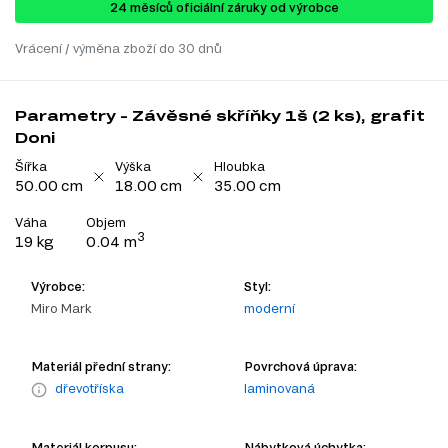
24 ​​​​měsíců oficiální záruky od výrobce
Vrácení / výměna zboží do 30 dnů
Parametry - Závěsné skříňky 1š (2 ks), grafit
Doni
Šířka
Výška
Hloubka
50.00 cm
18.00 cm
35.00 cm
Váha
Objem
3
19 kg
0.04 m
Výrobce:
Styl:
Miro Mark
moderní
Materiál přední strany:
Povrchová úprava:
dřevotříska
laminovaná
Materiál korpusu:
Nábytková úchytka: