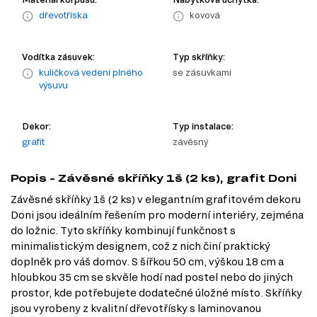
dřevotříska
kovová
Vodítka zásuvek:
Typ skříňky:
kuličková vedení plného
se zásuvkami
výsuvu
Dekor:
Typ instalace:
grafit
závěsný
Popis - Závěsné skříňky 1š (2 ks), grafit Doni
Závěsné skříňky 1š (2 ks) v elegantním grafitovém dekoru
Doni jsou ideálním řešením pro moderní interiéry, zejména
do ložnic. Tyto skříňky kombinují funkčnost s
minimalistickým designem, což z nich činí praktický
doplněk pro váš domov. S šířkou 50 cm, výškou 18 cm a
hloubkou 35 cm se skvěle hodí nad postel nebo do jiných
prostor, kde potřebujete dodatečné úložné místo. Skříňky
jsou vyrobeny z kvalitní dřevotřísky s laminovanou