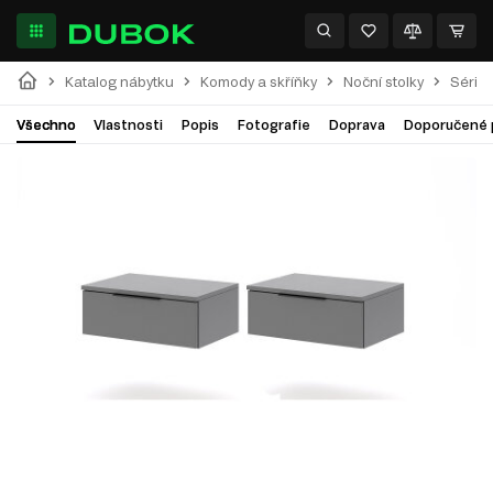
Katalog nábytku
Komody a skříňky
Noční stolky
Série 
Všechno
Vlastnosti
Popis
Fotografie
Doprava
Doporučené 