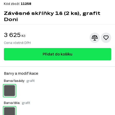
Kód zboží:
11258
Závěsné skříňky 1š (2 ks), grafit
Doni
3 625
Kč
Cena včetně DPH
Přidat do košíku
Barvy a modifikace
Barva fasády:
grafit
Barva těla:
grafit