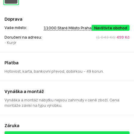
Doprava
Vaše město:
11000 Staré Město Praha
Navštivte obchod
Doručení na adresu:
(1 043 Kč)
499 Kč
- Kurýr
Platba
Hotovost, karta, bankovní převod, dobírkou – 49 korun.
Vynáška a montáž
Vynáška a montáž nábytku nejsou zahrnuty v ceně zboží. Cena
montáže závisí na typu výrobku.
Záruka