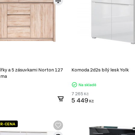
řky a 5 zásuvkami Norton 127
Komoda 2d2s bílý lesk Yolk
oma
Na skladě
7 265
Kč
5 449
Kč
ER-CENA