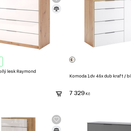
bílý lesk Raymond
Komoda 1dv 4šx dub kraft / bí
7 329
Kč