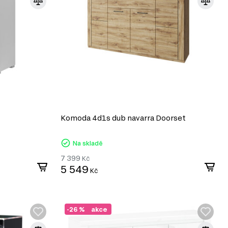
Komoda 4d1s dub navarra Doorset
Na skladě
7 399
Kč
5 549
Kč
-26 %
akce