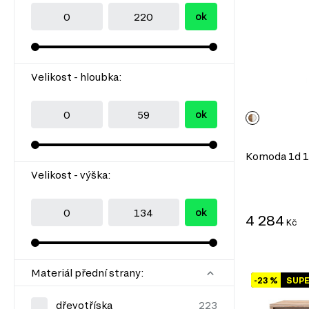
ok
Velikost - hloubka:
ok
Komoda 1d 1z 
Velikost - výška:
ok
4 284
Kč
Materiál přední strany:
-23 %
SUP
dřevotříska