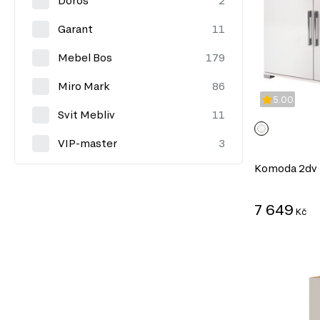
Doros
Garant
Mebel Bos
Miro Mark
5.00
Svit Mebliv
VIP-master
Komoda 2dv 3
7 649
Kč