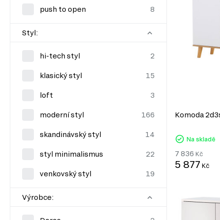
push to open
Styl:
hi-tech styl
klasický styl
loft
moderní styl
Komoda 2d3s
skandinávský styl
Na skladě
7 836
styl minimalismus
Kč
5 877
Kč
venkovský styl
Výrobce: