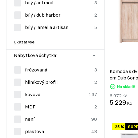
bílý / antracit
bílý / dub harbor
bílý / lamella artisan
Ukázat vše
Nábytková úchytka:
frézovaná
Komoda s dví
cm Dub Son
hliníkový profil
Na skladě
kovová
6 972
Kč
5 229
Kč
MDF
není
-25 %
SUP
plastová