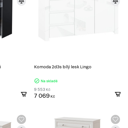
i
Komoda 2d3s bílý lesk Lingo
Na skladě
9 553
Kč
7 069
Kč