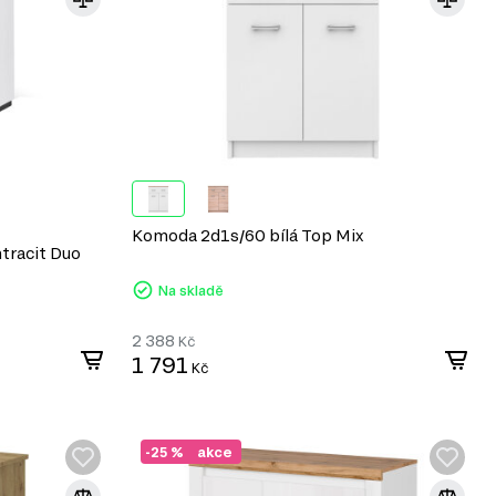
Komoda 2d1s/60 bílá Top Mix
tracit Duo
Na skladě
2 388
Kč
1 791
Kč
-25 %
akce