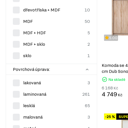
dřevotříska + MDF
MDF
MDF + HDF
5.00
MDF + sklo
sklo
Komoda se 4 
Povrchová úprava:
cm Dub Son
Na skladě
lakovaná
6 168
Kč
4 749
laminovaná
Kč
lesklá
-25 %
SUP
malovaná