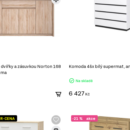
dvířky a zásuvkou Norton 168
Komoda 4šx bílý supermat, an
oma
Na skladě
6 427
Kč
ER-CENA
-21 %
akce