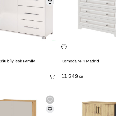
šu bílý lesk Family
Komoda M-4 Madrid
11 249
Kč