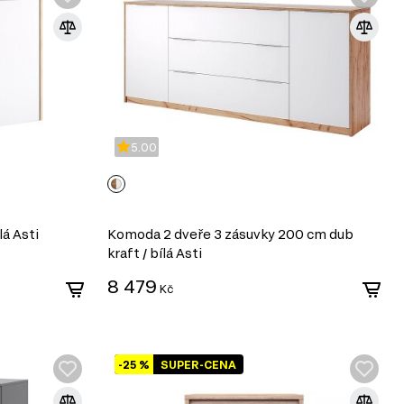
5.00
lá Asti
Komoda 2 dveře 3 zásuvky 200 cm dub
kraft / bílá Asti
8 479
Kč
-25 %
SUPER-CENA