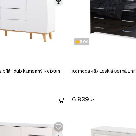
5.00
 bílá / dub kamenný Neptun
Komoda 4šx Lesklá Černá Enn
6 839
Kč