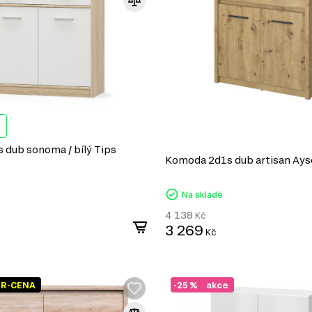
dub sonoma / bílý Tips
Komoda 2d1s dub artisan Ay
Na skladě
4 138
Kč
3 269
Kč
ER-CENA
-25 %
akce