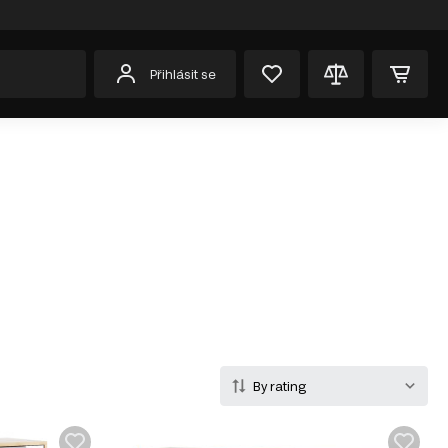
Přihlásit se
By rating