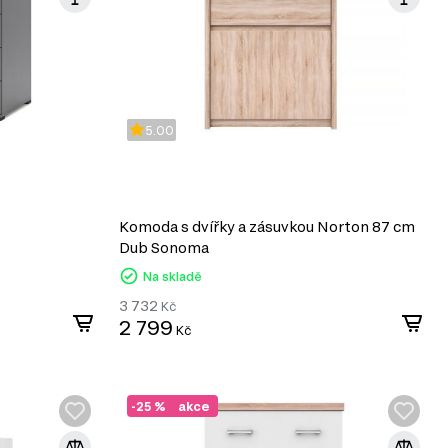
5.00
Komoda s dvířky a zásuvkou Norton 87 cm
Dub Sonoma
Na skladě
3 732
Kč
2 799
Kč
-25 %
akce