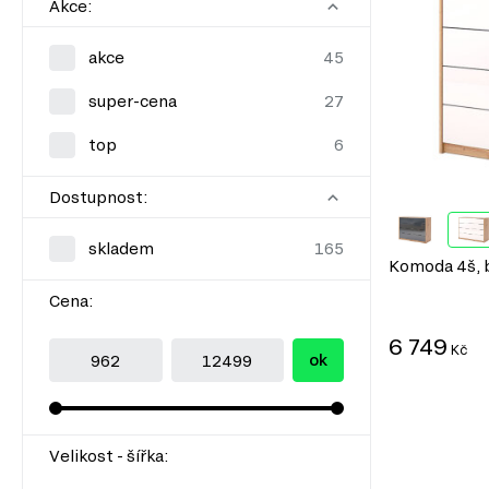
Akce:
akce
super-cena
top
Dostupnost:
skladem
Komoda 4š, 
Cena:
6 749
Kč
ok
Velikost - šířka: