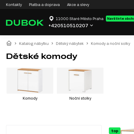
Kontakty
Platba a doprava
Akce a slevy
11000 Staré Město Praha
Navštivte obch
+420510510207
Katalog nábytku
Dětský nábytek
Komody a noční solky
Dětské komody
Komody
Noční stolky
top