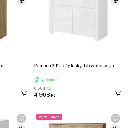
son
Komoda 2d1s bílý lesk / dub wotan Vigo
Na skladě
6 664
Kč
4 998
Kč
-25 %
akce