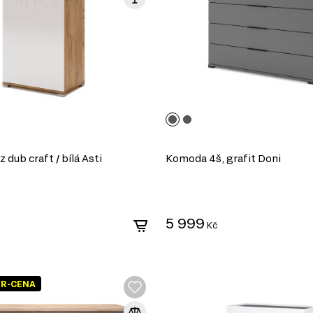
dub craft / bílá Asti
Komoda 4š, grafit Doni
5 999
Kč
ER-CENA