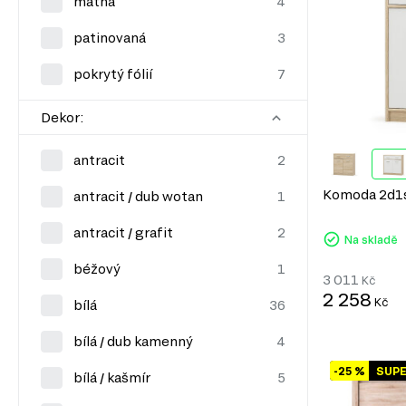
matná
patinovaná
pokrytý fólií
Dekor:
antracit
Komoda 2d1s 
antracit / dub wotan
antracit / grafit
Na skladě
béžový
3 011
Kč
2 258
Kč
bílá
bílá / dub kamenný
-25 %
SUP
bílá / kašmír