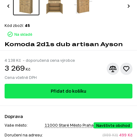
Kód zboží:
45
Na skladě
Komoda 2d1s dub artisan Ayson
4 138
Kč – doporučená cena výrobce
3 269
Kč
Cena včetně DPH
Přidat do košíku
Doprava
Vaše město:
11000 Staré Město Praha
Navštivte obchod
Doručení na adresu:
(989 Kč)
499 Kč