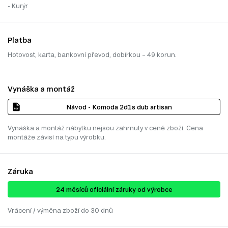
- Kurýr
Platba
Hotovost, karta, bankovní převod, dobírkou – 49 korun.
Vynáška a montáž
Návod - Komoda 2d1s dub artisan
Vynáška a montáž nábytku nejsou zahrnuty v ceně zboží. Cena
montáže závisí na typu výrobku.
Záruka
24 ​​​​měsíců oficiální záruky od výrobce
Vrácení / výměna zboží do 30 dnů