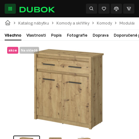
Katalog nábytku
Komody a skříňky
Komody
Modulární
Všechno
Vlastnosti
Popis
Fotografie
Doprava
Doporučené 
akce
Na skladě