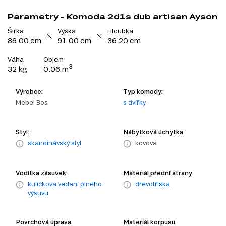
Parametry - Komoda 2d1s dub artisan Ayson
Šířka
Výška
Hloubka
86.00 cm
91.00 cm
36.20 cm
Váha
Objem
3
32 kg
0.06 m
Výrobce:
Typ komody:
Mebel Bos
s dvířky
Styl:
Nábytková úchytka:
skandinávský styl
kovová
Vodítka zásuvek:
Materiál přední strany:
kuličková vedení plného
dřevotříska
výsuvu
Povrchová úprava:
Materiál korpusu: