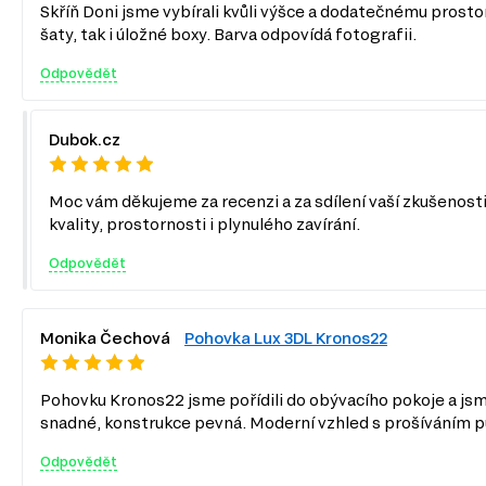
Skříň Doni jsme vybírali kvůli výšce a dodatečnému prostoru
šaty, tak i úložné boxy. Barva odpovídá fotografii.
Odpovědět
Dubok.cz
Moc vám děkujeme za recenzi a za sdílení vaší zkušenosti
kvality, prostornosti i plynulého zavírání.
Odpovědět
Monika Čechová
Pohovka Lux 3DL Kronos22
Pohovku Kronos22 jsme pořídili do obývacího pokoje a jsme
snadné, konstrukce pevná. Moderní vzhled s prošíváním půs
Odpovědět