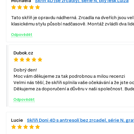
Michaela
Skříň 4D (se zrcadly), série N, bílý lesk Luiza
Tato skříň je opravdu nádherná. Zrcadla na dveřích jsou vel
klasickému stylu působí nadčasově. Montáž zvládli dva li
Odpovědět
Dubok.cz
Dobrý den!
Moc vám děkujeme za tak podrobnou a milou recenzi
Velmi nás těší, že skříň splnila vaše očekávání a že jste 
Děkujeme za doporučení a důvěru v naši společnost. Bude
Odpovědět
Lucie
Skříň Doni 4D s antresolí bez zrcadel, série N, gra