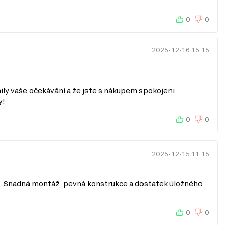
0
0
2025-12-16 15:15
ily vaše očekávání a že jste s nákupem spokojeni.
y!
0
0
2025-12-15 11:15
u. Snadná montáž, pevná konstrukce a dostatek úložného
0
0