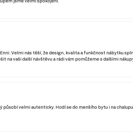
ákupem jsme velmi spokojeni.
nni. Velmi nás těší, že design, kvalita a funkčnost nábytku spln
šit na vaši další návštěvu a rádi vám pomůžeme s dalšími nákup
 působí velmi autenticky. Hodí se do menšího bytu i na chalup