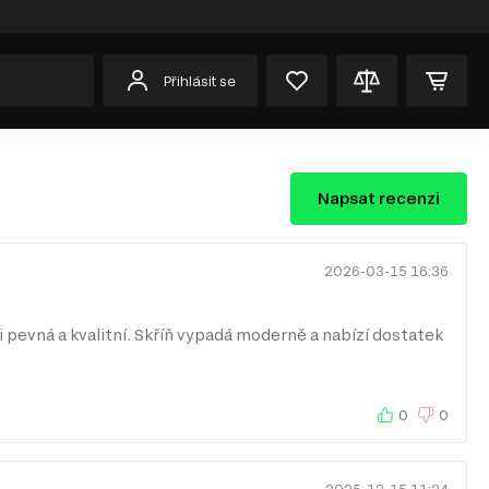
Přihlásit se
Napsat recenzi
2026-03-15 16:36
i pevná a kvalitní. Skříň vypadá moderně a nabízí dostatek
0
0