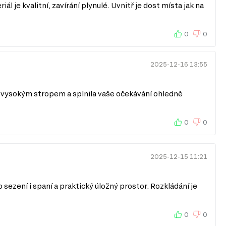
 je kvalitní, zavírání plynulé. Uvnitř je dost místa jak na
0
0
2025-12-16 13:55
 s vysokým stropem a splnila vaše očekávání ohledně
0
0
2025-12-15 11:21
ezení i spaní a praktický úložný prostor. Rozkládání je
0
0