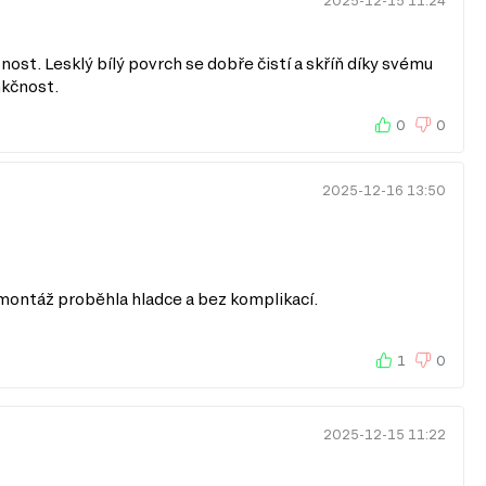
2025-12-15 11:24
nost. Lesklý bílý povrch se dobře čistí a skříň díky svému
nkčnost.
0
0
2025-12-16 13:50
že montáž proběhla hladce a bez komplikací.
1
0
2025-12-15 11:22