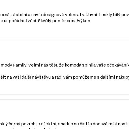
ná, stabilní a navíc designově velmi atraktivní. Lesklý bílý p
ré uspořádání věcí. Skvělý poměr cena/výkon.
ody Family. Velmi nás těší, že komoda splnila vaše očekávání o
šit na vaši další návštěvu a rádi vám pomůžeme s dalšími nákup
ý černý povrch je efektní, snadno se čistí a dodává místnosti 