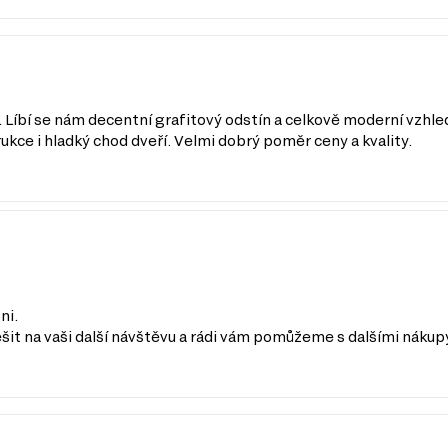
. Líbí se nám decentní grafitový odstín a celkově moderní vzhle
kce i hladký chod dveří. Velmi dobrý poměr ceny a kvality.
ni.
šit na vaši další návštěvu a rádi vám pomůžeme s dalšími nákup