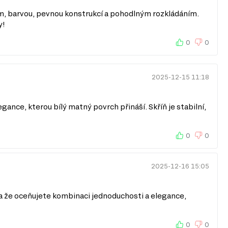
em, barvou, pevnou konstrukcí a pohodlným rozkládáním.
y!
0
0
2025-12-15 11:18
ance, kterou bílý matný povrch přináší. Skříň je stabilní,
0
0
2025-12-16 15:05
 a že oceňujete kombinaci jednoduchosti a elegance,
0
0