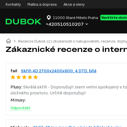
Kontakty
Platba a doprava
Akce a slevy
11000 Staré Město Praha
Navštivte obch
+420510510207
Recenze Dubok.cz | zkušenosti s nakupováním, recenze, dojm
Zákaznické recenze o inte
fail
Skříň 4D 2700x2400x600, 4 DTD, bílá
Plusy:
Skvělá skříň - Doporučuji! Jsem velmi spokojený s to
úložného prostoru. Určitě doporučuji!
Minusy:
Odpovědět