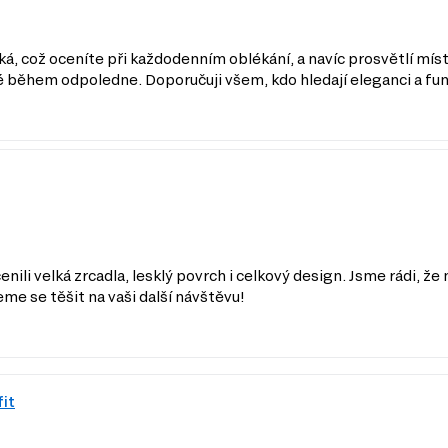
ká, což oceníte při každodenním oblékání, a navíc prosvětlí míst
dé během odpoledne. Doporučuji všem, kdo hledají eleganci a fu
ocenili velká zrcadla, lesklý povrch i celkový design. Jsme rádi, 
me se těšit na vaši další návštěvu!
fit