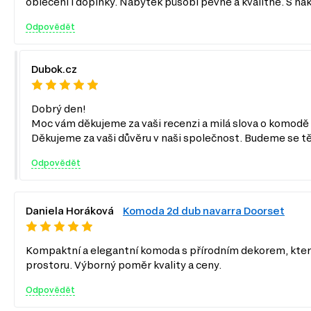
oblečení i doplňky. Nábytek působí pevně a kvalitně. S n
Odpovědět
Dubok.cz
Dobrý den!
Moc vám děkujeme za vaši recenzi a milá slova o komodě E
Děkujeme za vaši důvěru v naši společnost. Budeme se tě
Odpovědět
Daniela Horáková
Komoda 2d dub navarra Doorset
Kompaktní a elegantní komoda s přírodním dekorem, který
prostoru. Výborný poměr kvality a ceny.
Odpovědět