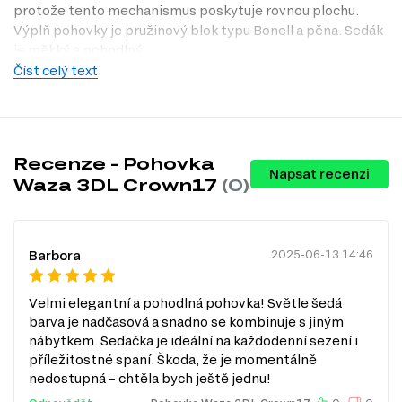
protože tento mechanismus poskytuje rovnou plochu.
Výplň pohovky je pružinový blok typu Bonell a pěna. Sedák
je měkký a pohodlný.
Číst celý text
Opěradla jsou vyplněna pěnovou drtí, jsou měkká a dobře
drží tvar.
Ve výklenku pohovky je velký box, kam můžete uložit
potřebné věci, např. ložní prádlo s přikrývkou a polštáři.
Recenze - Pohovka
Napsat recenzi
Waza 3DL Crown17
(0)
Barbora
2025-06-13 14:46
Velmi elegantní a pohodlná pohovka! Světle šedá
barva je nadčasová a snadno se kombinuje s jiným
nábytkem. Sedačka je ideální na každodenní sezení i
příležitostné spaní. Škoda, že je momentálně
nedostupná – chtěla bych ještě jednu!