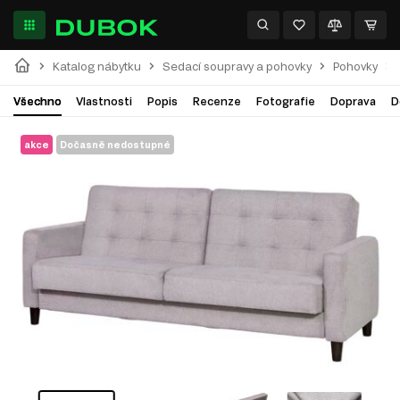
Katalog nábytku
Sedací soupravy a pohovky
Pohovky
Všechno
Vlastnosti
Popis
Recenze
Fotografie
Doprava
D
akce
Dočasně nedostupné