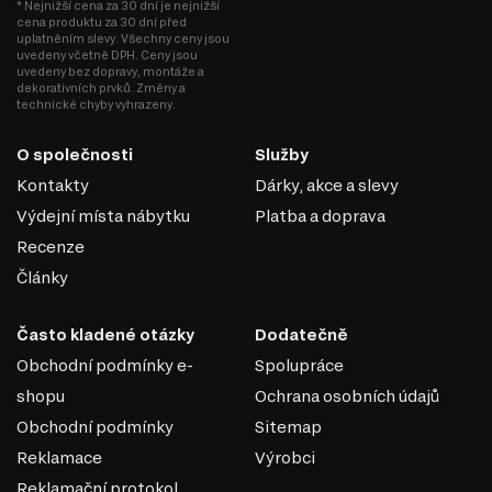
* Nejnižší cena za 30 dní je nejnižší
cena produktu za 30 dní před
uplatněním slevy. Všechny ceny jsou
uvedeny včetně DPH. Ceny jsou
uvedeny bez dopravy, montáže a
dekorativních prvků. Změny a
technické chyby vyhrazeny.
O společnosti
Služby
Kontakty
Dárky, akce a slevy
Výdejní místa nábytku
Platba a doprava
Recenze
Články
Často kladené otázky
Dodatečně
Obchodní podmínky e-
Spolupráce
shopu
Ochrana osobních údajů
Obchodní podmínky
Sitemap
Reklamace
Výrobci
Reklamační protokol