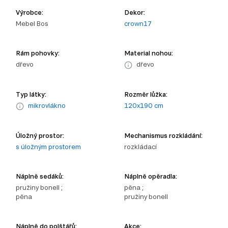
Výrobce:
Dekor:
Mebel Bos
crown17
Rám pohovky:
Material nohou:
dřevo
dřevo
Typ látky:
Rozměr lůžka:
mikrovlákno
120x190 cm
Úložný prostor:
Mechanismus rozkládání:
s úložným prostorem
rozkládací
Náplně sedáků:
Náplně opěradla:
pružiny bonell ;
pěna ;
pěna
pružiny bonell
Náplně do polštářů:
Akce: