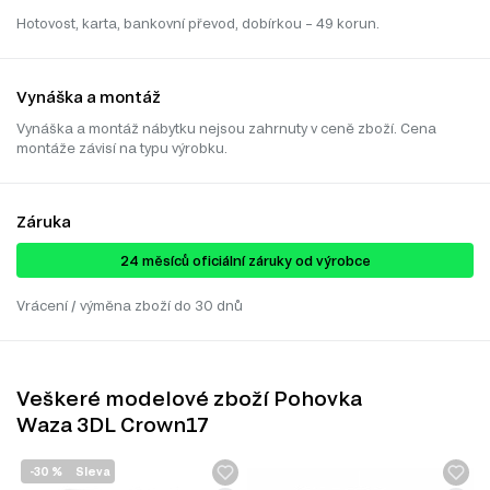
Hotovost, karta, bankovní převod, dobírkou – 49 korun.
Vynáška a montáž
Vynáška a montáž nábytku nejsou zahrnuty v ceně zboží. Cena
montáže závisí na typu výrobku.
Záruka
24 ​​​​měsíců oficiální záruky od výrobce
Vrácení / výměna zboží do 30 dnů
Veškeré modelové zboží Pohovka
Waza 3DL Crown17
-30 %
Sleva