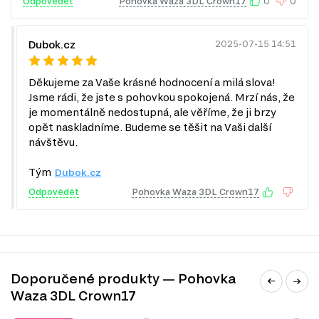
Odpovědět
Pohovka Waza 3DL Crown17
0
0
Dubok.cz
2025-07-15 14:51
Děkujeme za Vaše krásné hodnocení a milá slova!
Jsme rádi, že jste s pohovkou spokojená. Mrzí nás, že
je momentálně nedostupná, ale věříme, že ji brzy
MIKROVLÁKNO
opět naskladníme. Budeme se těšit na Vaši další
Mikrovlákno je materiál vyrobený z nejjemnějších
návštěvu.
polymerových vláken, který se na dotek i vzhled velmi
Tým
Dubok.cz
podobá přírodnímu semiši.
Odpovědět
Pohovka Waza 3DL Crown17
Tato tkanina je napuštěna speciálními složkami, které ji
oproti jiným čalouněním nábytku poskytují řadu výhod:
odolnost proti opotřebení (nemačká se, nebledne, je odolná proti
UV záření, povrch se snadno neopotřebuje);
hypoalergennost (neobsahuje alergizující složky);
dekorativnost (různé barvy a struktury);
Doporučené produkty — Pohovka
šetrnost a bezpečnost k životnímu prostředí;
Waza 3DL Crown17
tkanina je příjemná a měkká na dotek, ideální pro děti.
Péče: mikrovlákno je nenáročné na údržbu, stačí jej