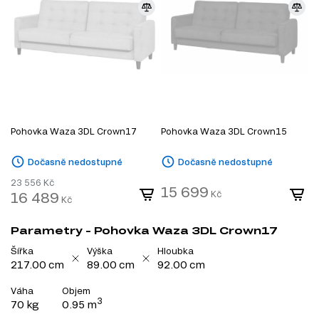
Pohovka Waza 3DL Crown17
Pohovka Waza 3DL Crown15
Dočasně nedostupné
Dočasně nedostupné
23 556
Kč
15 699
16 489
Kč
Kč
Parametry - Pohovka Waza 3DL Crown17
Šířka
Výška
Hloubka
217.00 cm
89.00 cm
92.00 cm
Váha
Objem
3
70 kg
0.95 m