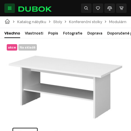
Katalog nábytku
Stoly
Konferenční stolky
Modulární s
Všechno
Vlastnosti
Popis
Fotografie
Doprava
Doporučené 
akce
Na skladě