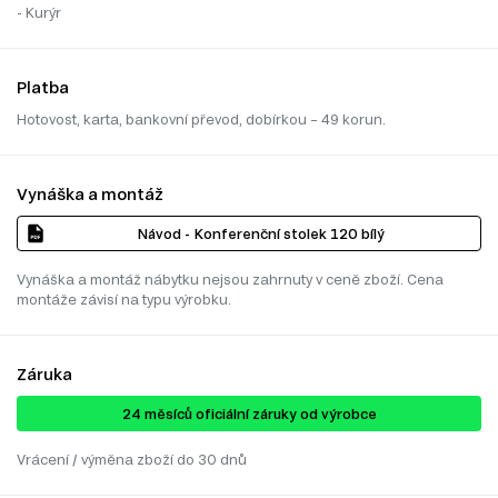
- Kurýr
Platba
Hotovost, karta, bankovní převod, dobírkou – 49 korun.
Vynáška a montáž
Návod - Konferenční stolek 120 bílý
Vynáška a montáž nábytku nejsou zahrnuty v ceně zboží. Cena
montáže závisí na typu výrobku.
Záruka
24 ​​​​měsíců oficiální záruky od výrobce
Vrácení / výměna zboží do 30 dnů