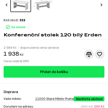
Kód zboží:
322
Na skladě
Konferenční stolek 120 bílý Erden
2 584
Kč – doporučená cena výrobce
1 938
Kč
Cena včetně DPH
Přidat do košíku
Doprava
Vaše město:
11000 Staré Město Praha
Navštivte obchod
Doručení na adresu:
(590 Kč)
299 Kč