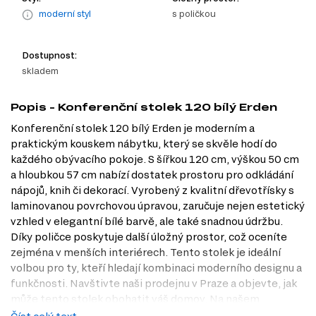
moderní styl
s poličkou
Dostupnost:
skladem
Popis - Konferenční stolek 120 bílý Erden
Konferenční stolek 120 bílý Erden je moderním a
praktickým kouskem nábytku, který se skvěle hodí do
každého obývacího pokoje. S šířkou 120 cm, výškou 50 cm
a hloubkou 57 cm nabízí dostatek prostoru pro odkládání
nápojů, knih či dekorací. Vyrobený z kvalitní dřevotřísky s
laminovanou povrchovou úpravou, zaručuje nejen estetický
vzhled v elegantní bílé barvě, ale také snadnou údržbu.
Díky poličce poskytuje další úložný prostor, což oceníte
zejména v menších interiérech. Tento stolek je ideální
volbou pro ty, kteří hledají kombinaci moderního designu a
funkčnosti. Navštivte naši prodejnu v Praze a objevte, jak
může tento stolek obohatit váš domov. Na našem
internetovém obchodě Dubok.cz najdete širokou nabídku,