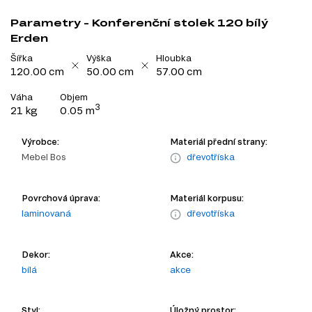
Parametry - Konferenční stolek 120 bílý
Erden
Šířka
Výška
Hloubka
120.00 cm
50.00 cm
57.00 cm
Váha
Objem
3
21 kg
0.05 m
Výrobce:
Materiál přední strany:
Mebel Bos
dřevotříska
Povrchová úprava:
Materiál korpusu:
laminovaná
dřevotříska
Dekor:
Akce:
bílá
akce
Styl:
Úložný prostor: