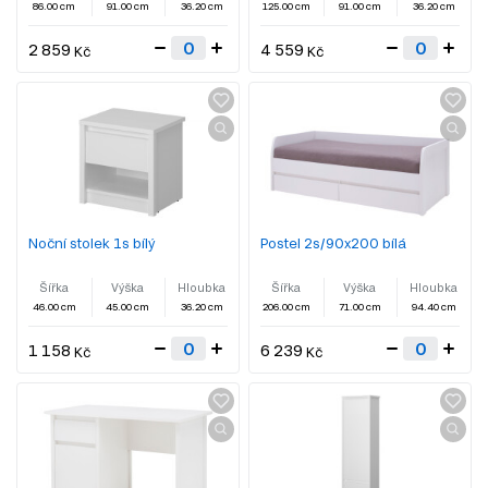
86.00 cm
91.00 cm
36.20 cm
125.00 cm
91.00 cm
36.20 cm
2 859
4 559
Kč
Kč
Noční stolek 1s bílý
Postel 2s/90x200 bílá
Šířka
Výška
Hloubka
Šířka
Výška
Hloubka
46.00 cm
45.00 cm
36.20 cm
206.00 cm
71.00 cm
94.40 cm
1 158
6 239
Kč
Kč