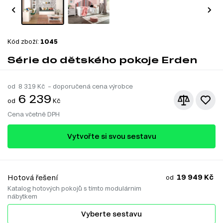
Kód zboží:
1045
Série do dětského pokoje Erden
od
8 319
Kč – doporučená cena výrobce
6 239
od
Kč
Cena včetně DPH
Vytvořte si svou sestavu
19 949 Kč
Hotová řešení
od
Katalog hotových pokojů s tímto modulárnim
nábytkem
Vyberte sestavu