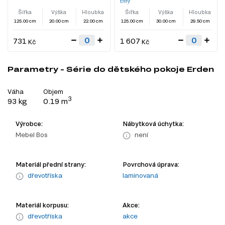
bílý
Šířka
Výška
Hloubka
Šířka
Výška
Hloubka
125.00 cm
20.00 cm
22.00 cm
125.00 cm
30.00 cm
29.50 cm
731
1 607
Kč
Kč
Parametry - Série do dětského pokoje Erden
Váha
Objem
3
93 kg
0.19 m
Výrobce:
Nábytková úchytka:
Mebel Bos
není
Materiál přední strany:
Povrchová úprava:
dřevotříska
laminovaná
Materiál korpusu:
Akce:
dřevotříska
akce