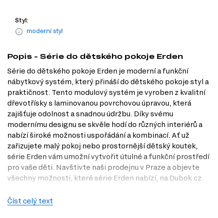
Styl:
moderní styl
Popis - Série do dětského pokoje Erden
Série do dětského pokoje Erden je moderní a funkční
nábytkový systém, který přináší do dětského pokoje styl a
praktičnost. Tento modulový systém je vyroben z kvalitní
dřevotřísky s laminovanou povrchovou úpravou, která
zajišťuje odolnost a snadnou údržbu. Díky svému
modernímu designu se skvěle hodí do různých interiérů a
nabízí široké možnosti uspořádání a kombinací. Ať už
zařizujete malý pokoj nebo prostornější dětský koutek,
série Erden vám umožní vytvořit útulné a funkční prostředí
pro vaše děti. Navštivte naši prodejnu v Praze a objevte
všechny možnosti, které série Erden nabízí, na Dubok.cz.
Charakteristiky, vlastnosti a výhody
Číst celý text
Moderní styl.
Tento nábytek se vyznačuje čistými liniemi a