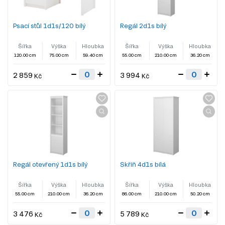
Psací stůl 1d1s/120 bílý
Regál 2d1s bílý
Šířka
Výška
Hloubka
Šířka
Výška
Hloubka
120.00 cm
75.00 cm
59.40 cm
55.00 cm
210.00 cm
36.20 cm
2 859
3 994
Kč
Kč
Regál otevřený 1d1s bílý
Skříň 4d1s bílá
Šířka
Výška
Hloubka
Šířka
Výška
Hloubka
55.00 cm
210.00 cm
36.20 cm
86.00 cm
210.00 cm
50.20 cm
3 476
5 789
Kč
Kč