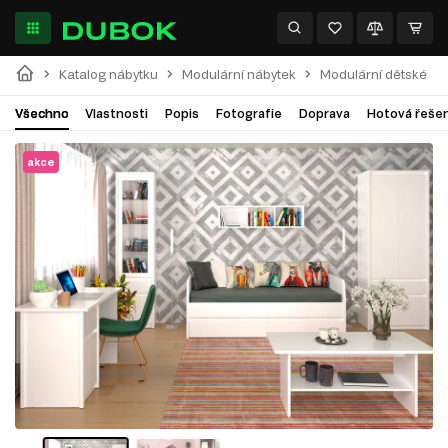
Katalog nábytku
Modulární nábytek
Modulární dětské
Všechno
Vlastnosti
Popis
Fotografie
Doprava
Hotová řešen
akce