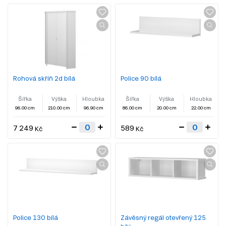
Rohová skříň 2d bílá
Police 90 bílá
Šířka
Výška
Hloubka
Šířka
Výška
Hloubka
96.00 cm
210.00 cm
96.90 cm
86.00 cm
20.00 cm
22.00 cm
7 249
589
Kč
Kč
Police 130 bílá
Závěsný regál otevřený 125