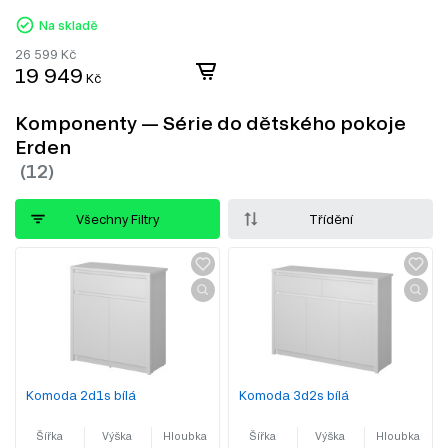
Na skladě
26 599
Kč
19 949
Kč
Komponenty — Série do dětského pokoje
Erden
Všechny Filtry
Třídění
Komoda 2d1s bílá
Komoda 3d2s bílá
Šířka
Výška
Hloubka
Šířka
Výška
Hloubka