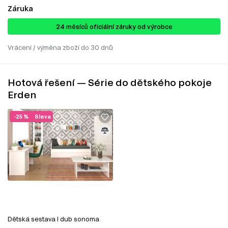
Záruka
24 ​​​​měsíců oficiální záruky od výrobce
Vrácení / výměna zboží do 30 dnů
Hotová řešení — Série do dětského pokoje
Erden
-25 %
Sleva
Dětská sestava I dub sonoma