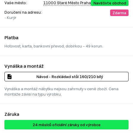
Vaše město:
11000 Staré Město Praha
Navštivte obchod
Doručení na adresu:
Zdarma
- Kurýr
Platba
Hotovost, karta, bankovní převod, dobírkou – 49 korun.
Vynáška a montáž
Návod - Rozkládací stůl 160/210 bílý
Vynáška a montáž nábytku nejsou zahrnuty v ceně zboží. Cena
montáže závisí na typu výrobku.
Záruka
24 ​​​​měsíců oficiální záruky od výrobce