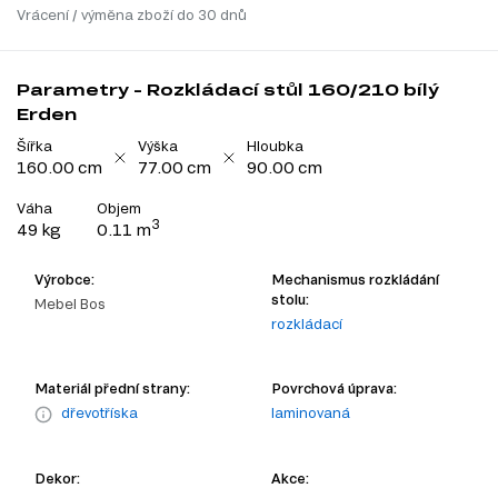
Vrácení / výměna zboží do 30 dnů
Parametry - Rozkládací stůl 160/210 bílý
Erden
Šířka
Výška
Hloubka
160.00 cm
77.00 cm
90.00 cm
Váha
Objem
3
49 kg
0.11 m
Výrobce:
Mechanismus rozkládání
stolu:
Mebel Bos
rozkládací
Materiál přední strany:
Povrchová úprava:
dřevotříska
laminovaná
Dekor:
Akce: