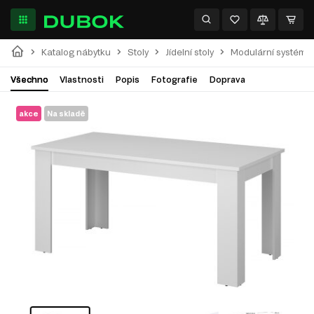
Katalog nábytku
Stoly
Jídelní stoly
Modulární systém 
Všechno
Vlastnosti
Popis
Fotografie
Doprava
akce
Na skladě