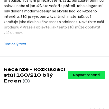
přizpůsobí různým příležitostem, ať už pořádáte rodinnou
oslavu, nebo si jen užíváte večeři s přáteli. Jeho elegantní
bílý dekor a moderní design se skvěle hodí do každého
interiéru. Stůl je vyroben z kvalitních materiálů, což
zaručuje jeho dlouhou životnost a odolnost. Navštivte naši
prodejnu v Praze a objevte, jak tento stůl může obohatit
váš domov.
Charakteristiky, vlastnosti a výhody
Číst celý text
Rozkládací mechanismus.
Díky jednoduchému rozkládacímu
mechanismu můžete snadno zvětšit stůl na 210 cm, což vám
poskytne dostatek místa pro 8 až 10 osob.
Moderní design.
Elegantní bílý dekor a čisté linie stolu se hodí do
jakéhokoli interiéru, ať už je váš styl jakýkoli.
Recenze - Rozkládací
Kvalitní materiály.
Stůl je vyroben z laminované dřevotřísky a
stůl 160/210 bílý
Napsat recenzi
DTD, což zajišťuje jeho odolnost a snadnou údržbu.
Erden
(0)
Praktické rozměry.
S šířkou 160 cm a hloubkou 90 cm je stůl
dostatečně prostorný pro pohodlné stolování.
Snadná údržba.
Laminovaný povrch je odolný proti poškrábání a
snadno se čistí, což šetří váš čas.
Informace o sérii nábytku