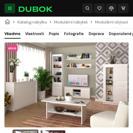
Katalog nábytku
Modulární nábytek
Modulární obývací p
Všechno
Vlastnosti
Popis
Fotografie
Doprava
Doporučené 
akce