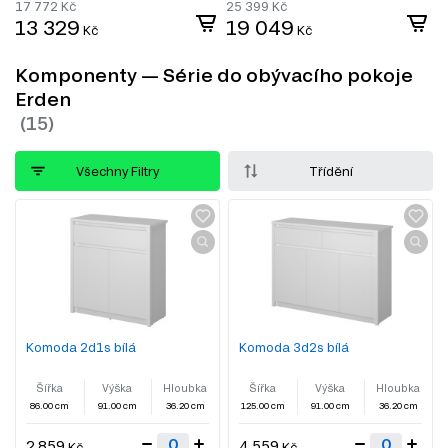
17 772
Kč
25 399
Kč
13 329
19 049
Kč
Kč
Komponenty — Série do obývacího pokoje
Erden
Všechny Filtry
Třídění
Komoda 2d1s bílá
Komoda 3d2s bílá
Šířka
Výška
Hloubka
Šířka
Výška
Hloubka
86.00 cm
91.00 cm
36.20 cm
125.00 cm
91.00 cm
36.20 cm
2 859
4 559
Kč
Kč