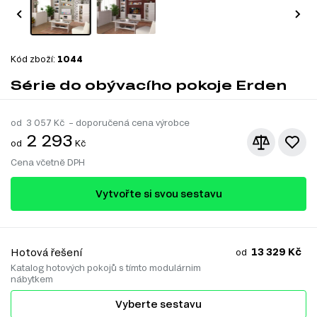
Kód zboží:
1044
Série do obývacího pokoje Erden
od
3 057
Kč – doporučená cena výrobce
2 293
od
Kč
Cena včetně DPH
Vytvořte si svou sestavu
13 329 Kč
Hotová řešení
od
Katalog hotových pokojů s tímto modulárnim
nábytkem
Vyberte sestavu