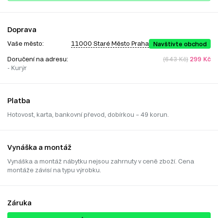
Doprava
Vaše město:
11000 Staré Město Praha
Navštivte obchod
Doručení na adresu:
(643 Kč)
299 Kč
- Kurýr
Platba
Hotovost, karta, bankovní převod, dobírkou – 49 korun.
Vynáška a montáž
Vynáška a montáž nábytku nejsou zahrnuty v ceně zboží. Cena
montáže závisí na typu výrobku.
Záruka