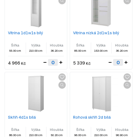
Vitrína 1d1w1s bílý
Vitrína nízká 2d1w1s bílý
Šířka
Výška
Hloubka
Šířka
Výška
Hloubka
55.00 cm
210.00 cm
36.20 cm
85.00 cm
153.00 cm
36.20 cm
4 966
5 339
Kč
Kč
Skříň 4d1s bílá
Rohová skříň 2d bílá
Šířka
Výška
Hloubka
Šířka
Výška
Hloubka
86.00 cm
210.00 cm
50.20 cm
96.00 cm
210.00 cm
96.90 cm