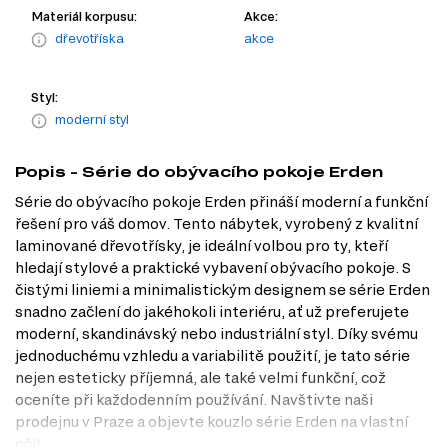
Materiál korpusu:
Akce:
dřevotříska
akce
Styl:
moderní styl
Popis - Série do obývacího pokoje Erden
Série do obývacího pokoje Erden přináší moderní a funkční
řešení pro váš domov. Tento nábytek, vyrobený z kvalitní
laminované dřevotřísky, je ideální volbou pro ty, kteří
hledají stylové a praktické vybavení obývacího pokoje. S
čistými liniemi a minimalistickým designem se série Erden
snadno začlení do jakéhokoli interiéru, ať už preferujete
moderní, skandinávský nebo industriální styl. Díky svému
jednoduchému vzhledu a variabilitě použití, je tato série
nejen esteticky příjemná, ale také velmi funkční, což
oceníte při každodenním používání. Navštivte naši
prodejnu v Praze a objevte kouzlo série Erden na vlastní
oči!