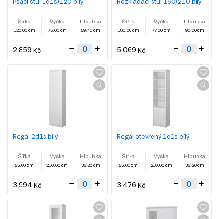
Psací stůl 1d1s/120 bílý
Rozkládací stůl 160/210 bílý
Šířka
Výška
Hloubka
Šířka
Výška
Hloubka
120.00 cm
75.00 cm
59.40 cm
160.00 cm
77.00 cm
90.00 cm
2 859
5 069
Kč
Kč
Regál 2d1s bílý
Regál otevřený 1d1s bílý
Šířka
Výška
Hloubka
Šířka
Výška
Hloubka
55.00 cm
210.00 cm
36.20 cm
55.00 cm
210.00 cm
36.20 cm
3 994
3 476
Kč
Kč