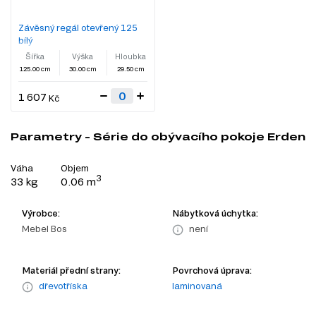
Závěsný regál otevřený 125
bílý
Šířka
Výška
Hloubka
125.00 cm
30.00 cm
29.50 cm
1 607
Kč
Parametry - Série do obývacího pokoje Erden
Váha
Objem
3
33 kg
0.06 m
Výrobce:
Nábytková úchytka:
Mebel Bos
není
Materiál přední strany:
Povrchová úprava:
dřevotříska
laminovaná