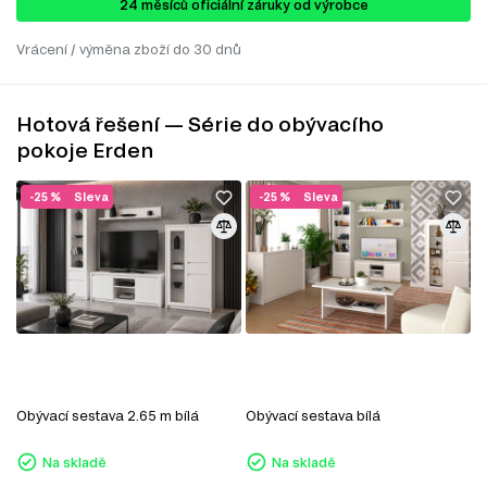
24 ​​​​měsíců oficiální záruky od výrobce
Vrácení / výměna zboží do 30 dnů
Hotová řešení — Série do obývacího
pokoje Erden
-25 %
Sleva
-25 %
Sleva
Obývací sestava 2.65 m bílá
Obývací sestava bílá
Na skladě
Na skladě