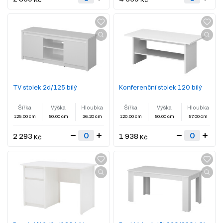
TV stolek 2d/125 bílý
Konferenční stolek 120 bílý
Šířka
Výška
Hloubka
Šířka
Výška
Hloubka
125.00 cm
50.00 cm
36.20 cm
120.00 cm
50.00 cm
57.00 cm
2 293
1 938
Kč
Kč