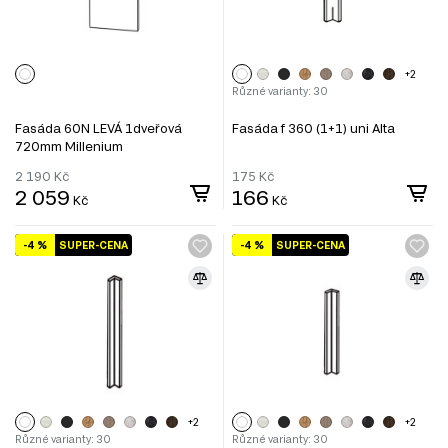
+2
Různé varianty: 30
Fasáda 60N LEVÁ 1dveřová
Fasáda f 360 (1+1) uni Alta
720mm Millenium
2 190
Kč
175
Kč
2 059
166
Kč
Kč
-4 %
SUPER-CENA
-4 %
SUPER-CENA
+2
+2
Různé varianty: 30
Různé varianty: 30