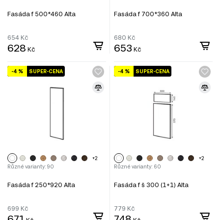
Fasáda f 500*460 Alta
Fasáda f 700*360 Alta
654
Kč
680
Kč
628
653
Kč
Kč
-4 %
SUPER-CENA
-4 %
SUPER-CENA
+2
+2
Různé varianty: 90
Různé varianty: 60
Fasáda f 250*920 Alta
Fasáda f š 300 (1+1) Alta
699
Kč
779
Kč
671
748