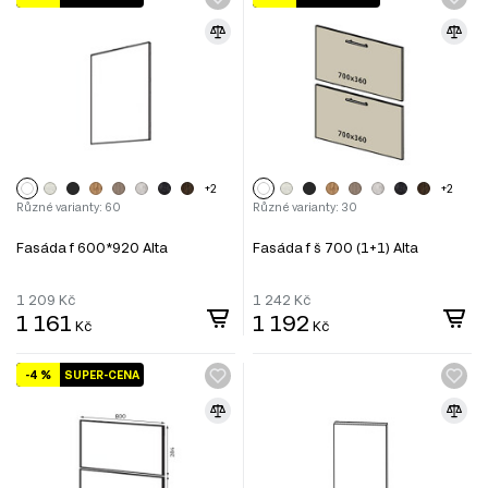
+2
+2
Různé varianty: 60
Různé varianty: 30
Fasáda f 600*920 Alta
Fasáda f š 700 (1+1) Alta
1 209
Kč
1 242
Kč
1 161
1 192
Kč
Kč
-4 %
SUPER-CENA