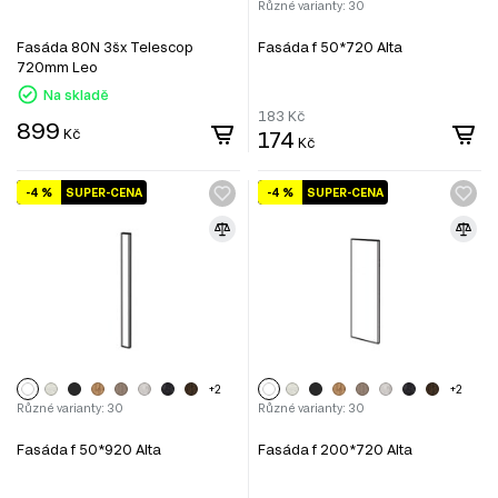
Různé varianty: 30
Fasáda 80N 3šx Telescop
Fasáda f 50*720 Alta
720mm Leo
Na skladě
183
Kč
899
Kč
174
Kč
-4 %
SUPER-CENA
-4 %
SUPER-CENA
+2
+2
Různé varianty: 30
Různé varianty: 30
Fasáda f 50*920 Alta
Fasáda f 200*720 Alta