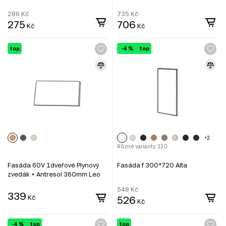
286
Kč
735
Kč
275
706
Kč
Kč
top
-4 %
top
+2
Různé varianty: 120
Fasáda 60V 1dveřové Plynový
Fasáda f 300*720 Alta
zvedák + Antresol 360mm Leo
548
Kč
339
Kč
526
Kč
-4 %
top
top