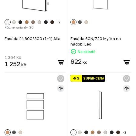
+2
Různé varianty: 30
Fasáda f š 800*300 (1+1) Alta
Fasáda 60N/720 Myčka na
nádobí Leo
Na skladě
1 304
Kč
622
1 252
Kč
Kč
-5 %
SUPER-CENA
+2