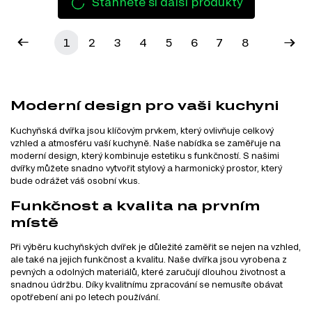
Stáhněte si další produkty
1
2
3
4
5
6
7
8
Moderní design pro vaši kuchyni
Kuchyňská dvířka jsou klíčovým prvkem, který ovlivňuje celkový
vzhled a atmosféru vaší kuchyně. Naše nabídka se zaměřuje na
moderní design, který kombinuje estetiku s funkčností. S našimi
dvířky můžete snadno vytvořit stylový a harmonický prostor, který
bude odrážet váš osobní vkus.
Funkčnost a kvalita na prvním
místě
Při výběru kuchyňských dvířek je důležité zaměřit se nejen na vzhled,
ale také na jejich funkčnost a kvalitu. Naše dvířka jsou vyrobena z
pevných a odolných materiálů, které zaručují dlouhou životnost a
snadnou údržbu. Díky kvalitnímu zpracování se nemusíte obávat
opotřebení ani po letech používání.