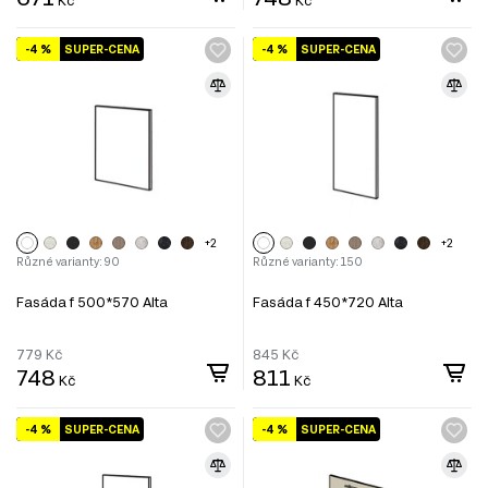
Kč
Kč
-4 %
SUPER-CENA
-4 %
SUPER-CENA
+2
+2
Různé varianty: 90
Různé varianty: 150
Fasáda f 500*570 Alta
Fasáda f 450*720 Alta
779
Kč
845
Kč
748
811
Kč
Kč
-4 %
SUPER-CENA
-4 %
SUPER-CENA