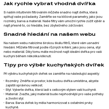
Jak rychle vybrat vhodná dvířka
S naším intuitivním filtrováním můžete snadno najít dvířka, která
splňují vaše požadavky. Zaměřte se na klíčové parametry, jako jsou
rozměry, barva a materiál. Naše filtry vám umožní rychle zúžit výběr a
najít přesně to, co hledáte, bez zbytečného zdržování.
Snadné hledání na našem webu
Na našem webu nabízíme širokou škálu filtrů, které vám usnadní
hledání. Můžete filtrovat podle různých kritérií, jako jsou cena, styl
nebo materiál. Díky tomu máte možnost najít ideální dvířka pro vaši
kuchyni během několika kliknutí.
Tipy pro výběr kuchyňských dvířek
Při výběru kuchyňských dvířek se zaměřte na následující aspekty:
Rozměry: Změřte si prostor, kde budou dvířka umístěna, abyste
zajistili správnou velikost.
Styl: Vyberte dvířka, která ladí s celkovým stylem vaší kuchyně.
Materiál: Zvažte, jaký materiál bude nejvhodnější pro vaše potřeby
a životní styl.
Barva: Barva dvířek by měla harmonizovat s ostatními prvky
kuchyně.