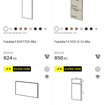
+2
+2
Různé varianty: 150
Různé varianty: 30
Fasáda f 500*720 Alta
Fasáda f š 500 (1+1) Alta
858
Kč
892
Kč
824
856
Kč
Kč
-4 %
SUPER-CENA
-4 %
SUPER-CENA