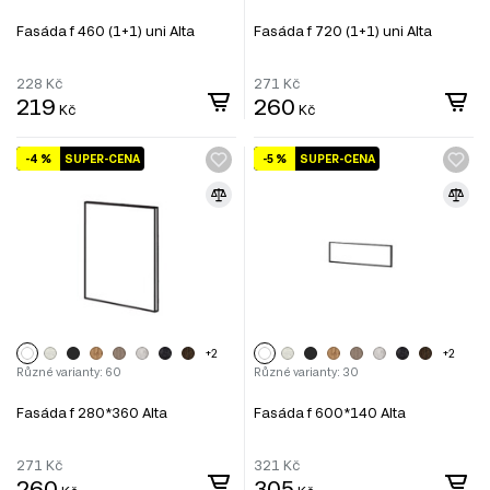
Fasáda f 460 (1+1) uni Alta
Fasáda f 720 (1+1) uni Alta
228
Kč
271
Kč
219
260
Kč
Kč
-4 %
SUPER-CENA
-5 %
SUPER-CENA
+2
+2
Různé varianty: 60
Různé varianty: 30
Fasáda f 280*360 Alta
Fasáda f 600*140 Alta
271
Kč
321
Kč
260
305