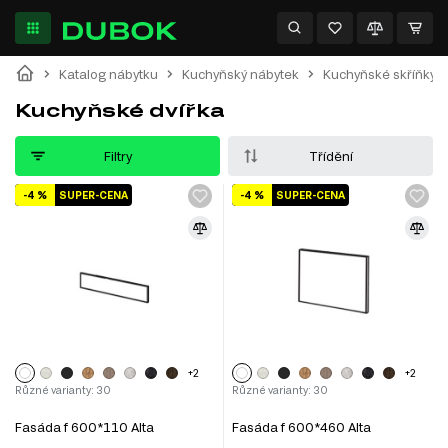
Katalog nábytku
Kuchyňský nábytek
Kuchyňské skříňky
Kuchyňské dvířka
Filtry
Třídění
-4 %
SUPER-CENA
-4 %
SUPER-CENA
+2
+2
Různé varianty: 30
Různé varianty: 30
Fasáda f 600*110 Alta
Fasáda f 600*460 Alta