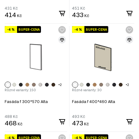
431
Kč
451
Kč
414
433
Kč
Kč
-4 %
SUPER-CENA
-4 %
SUPER-CENA
+2
+2
Různé varianty: 150
Různé varianty: 30
Fasáda f 300*570 Alta
Fasáda f 400*460 Alta
488
Kč
493
Kč
468
473
Kč
Kč
-4 %
SUPER-CENA
-4 %
SUPER-CENA