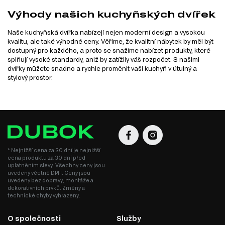
Výhody našich kuchyňských dvířek
Naše kuchyňská dvířka nabízejí nejen moderní design a vysokou
kvalitu, ale také výhodné ceny. Věříme, že kvalitní nábytek by měl být
dostupný pro každého, a proto se snažíme nabízet produkty, které
splňují vysoké standardy, aniž by zatížily váš rozpočet. S našimi
dvířky můžete snadno a rychle proměnit vaši kuchyň v útulný a
stylový prostor.
* Nejnižší cena za 30 dní je nejnižší
cena produktu za 30 dní před
uplatněním slevy. Všechny ceny jsou
uvedeny včetně DPH. Ceny jsou
uvedeny bez dopravy, montáže a
dekorativních prvků. Změny a
technické chyby vyhrazeny.
O společnosti
Služby