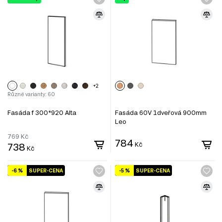
+2
Různé varianty: 60
Fasáda f 300*920 Alta
Fasáda 60V 1dveřová 900mm
Leo
769
Kč
784
738
Kč
Kč
-6 %
SUPER-CENA
-5 %
SUPER-CENA