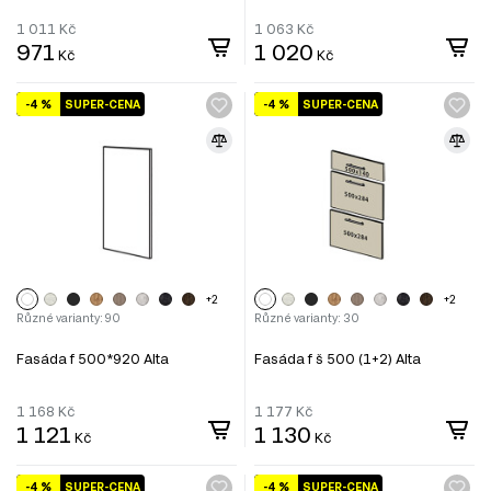
1 011
Kč
1 063
Kč
971
1 020
Kč
Kč
-4 %
SUPER-CENA
-4 %
SUPER-CENA
+2
+2
Různé varianty: 90
Různé varianty: 30
Fasáda f 500*920 Alta
Fasáda f š 500 (1+2) Alta
1 168
Kč
1 177
Kč
1 121
1 130
Kč
Kč
-4 %
SUPER-CENA
-4 %
SUPER-CENA