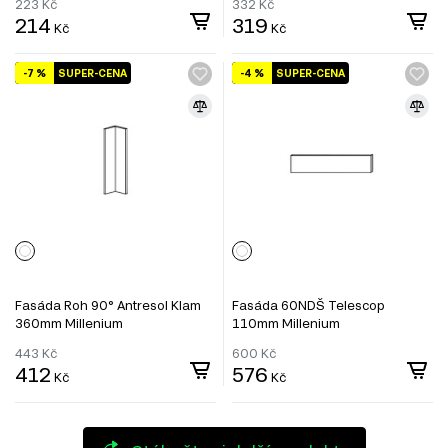
223
Kč
332
Kč
214
319
Kč
Kč
-7 %
SUPER-CENA
-4 %
SUPER-CENA
Fasáda Roh 90° Antresol Klam
Fasáda 60NDŠ Telescop
360mm Millenium
110mm Millenium
443
Kč
600
Kč
412
576
Kč
Kč