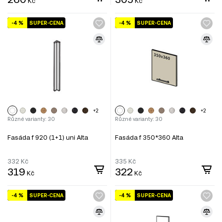
Kč
Kč
-4 %
SUPER-CENA
-4 %
SUPER-CENA
+2
+2
Různé varianty: 30
Různé varianty: 30
Fasáda f 920 (1+1) uni Alta
Fasáda f 350*360 Alta
332
Kč
335
Kč
319
322
Kč
Kč
-4 %
SUPER-CENA
-4 %
SUPER-CENA