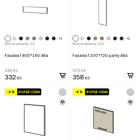
+2
+2
Různé varianty: 30
Různé varianty: 150
Fasáda f 800*140 Alta
Fasáda f 200*720 panty Alta
346
Kč
373
Kč
332
358
Kč
Kč
-4 %
SUPER-CENA
-4 %
SUPER-CENA