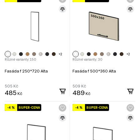
+2
+2
Různé varianty: 150
Různé varianty: 30
Fasáda f 250*720 Alta
Fasáda f 500*360 Alta
505
Kč
509
Kč
485
489
Kč
Kč
-4 %
SUPER-CENA
-4 %
SUPER-CENA