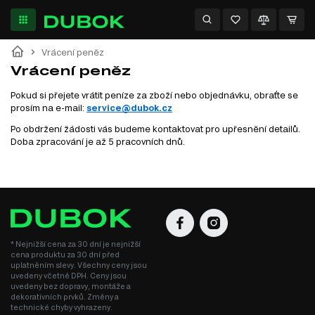
Obchodní podmínky
Vrácení peněz
Reklamace
Vrácení peněz
Reklamační protokol
Pokud si přejete vrátit peníze za zboží nebo objednávku, obraťte se
prosím na e-mail:
service@dubok.cz
Vrácení peněz
Po obdržení žádosti vás budeme kontaktovat pro upřesnění detailů.
Doba zpracování je až 5 pracovních dnů.
Dodatečně
Spolupráce
Ochrana osobních údajů
* Nejnižší cena za 30 dní je nejnižší
Sitemap
cena produktu za 30 dní před
uplatněním slevy. Všechny ceny jsou
uvedeny včetně DPH. Ceny jsou
Výrobci
uvedeny bez dopravy, montáže a
dekorativních prvků. Změny a
technické chyby vyhrazeny.