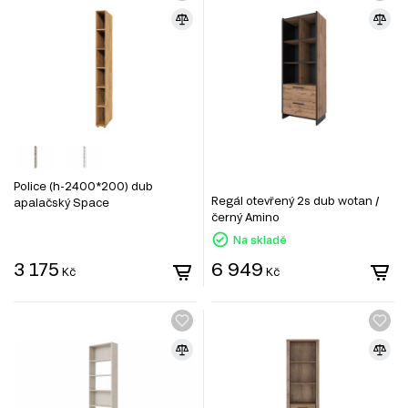
Police (h-2400*200) dub
Regál otevřený 2s dub wotan /
apalačský Space
černý Amino
Na skladě
3 175
6 949
Kč
Kč