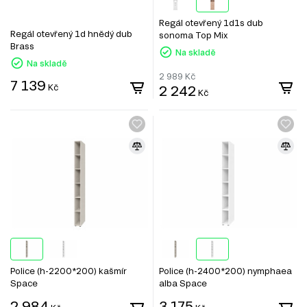
Regál otevřený 1d1s dub
Regál otevřený 1d hnědý dub
sonoma Top Mix
Brass
Na skladě
Na skladě
2 989
Kč
7 139
Kč
2 242
Kč
Police (h-2200*200) kašmír
Police (h-2400*200) nymphaea
Space
alba Space
2 984
3 175