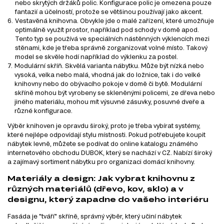
nebo skrytých držáků polic. Konfigurace polic je omezena pouze
fantazií a účelností, protože se většinou používají jako akcent.
Vestavěná knihovna. Obvykle jde o malé zařízení, které umožňuje
optimálně využít prostor, například pod schody v domě apod.
Tento typ se používá ve speciálních nástěnných výklencích mezi
stěnami, kde je třeba správně zorganizovat volné místo. Takový
model se skvěle hodí například do výklenku za postel.
Modulární skříň. Skvělá varianta nábytku. Může být nízká nebo
vysoká, velka nebo malá, vhodná jak do ložnice, tak i do velké
knihovny nebo do obývacího pokoje v domě či bytě. Modulární
skříně mohou být vyrobeny se skleněnými policemi, ze dřeva nebo
jiného materiálu, mohou mít výsuvné zásuvky, posuvné dveře a
různé konfigurace.
Výběr knihoven je opravdu široký, proto je třeba vybírat systémy,
které nejlépe odpovídají stylu místnosti. Pokud potřebujete koupit
nábytek levně, můžete se podívat do online katalogu známého
internetového obchodu DUBOK, který se nachází v CZ. Nabízí široký
a zajímavý sortiment nábytku pro organizaci domácí knihovny.
Materiály a design: Jak vybrat knihovnu z
různých materiálů (dřevo, kov, sklo) a v
designu, který zapadne do vašeho interiéru
Fasáda je "tváří" skříně, správný výběr, který učiní nábytek