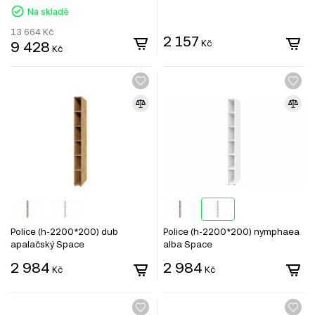
Na skladě
13 664
Kč
2 157
9 428
Kč
Kč
Police (h-2200*200) dub
Police (h-2200*200) nymphaea
apalačský Space
alba Space
2 984
2 984
Kč
Kč