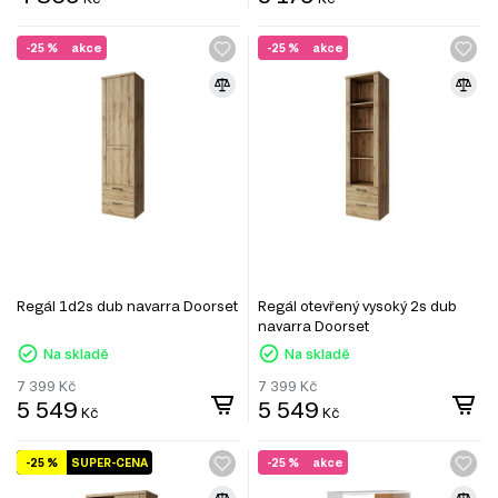
-25 %
akce
-25 %
akce
Regál 1d2s dub navarra Doorset
Regál otevřený vysoký 2s dub
navarra Doorset
Na skladě
Na skladě
7 399
Kč
7 399
Kč
5 549
5 549
Kč
Kč
-25 %
SUPER-CENA
-25 %
akce