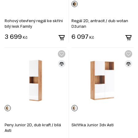
Rohový otevřený regál ke skříni
Regál 2D, antracit / dub wotan
bílý lesk Family
Džurian
3 699
6 097
Kč
Kč
Peny Junior 2D, dub kraft / bílá
Skříňka Junior 3dv Asti
Asti