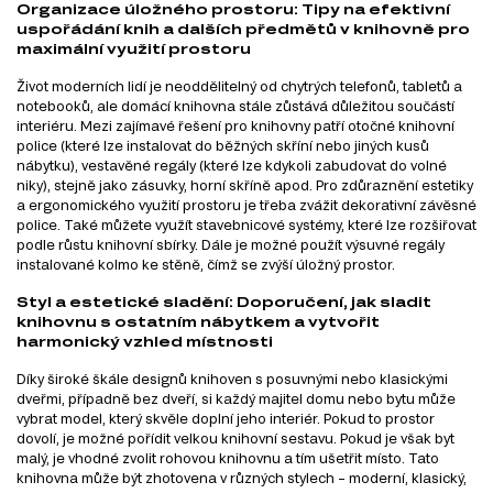
Organizace úložného prostoru: Tipy na efektivní
uspořádání knih a dalších předmětů v knihovně pro
maximální využití prostoru
Život moderních lidí je neoddělitelný od chytrých telefonů, tabletů a
notebooků, ale domácí knihovna stále zůstává důležitou součástí
interiéru. Mezi zajímavé řešení pro knihovny patří otočné knihovní
police (které lze instalovat do běžných skříní nebo jiných kusů
nábytku), vestavěné regály (které lze kdykoli zabudovat do volné
niky), stejně jako zásuvky, horní skříně apod. Pro zdůraznění estetiky
a ergonomického využití prostoru je třeba zvážit dekorativní závěsné
police. Také můžete využít stavebnicové systémy, které lze rozšiřovat
podle růstu knihovní sbírky. Dále je možné použít výsuvné regály
instalované kolmo ke stěně, čímž se zvýší úložný prostor.
Styl a estetické sladění: Doporučení, jak sladit
knihovnu s ostatním nábytkem a vytvořit
harmonický vzhled místnosti
Díky široké škále designů knihoven s posuvnými nebo klasickými
dveřmi, případně bez dveří, si každý majitel domu nebo bytu může
vybrat model, který skvěle doplní jeho interiér. Pokud to prostor
dovolí, je možné pořídit velkou knihovní sestavu. Pokud je však byt
malý, je vhodné zvolit rohovou knihovnu a tím ušetřit místo. Tato
knihovna může být zhotovena v různých stylech – moderní, klasický,