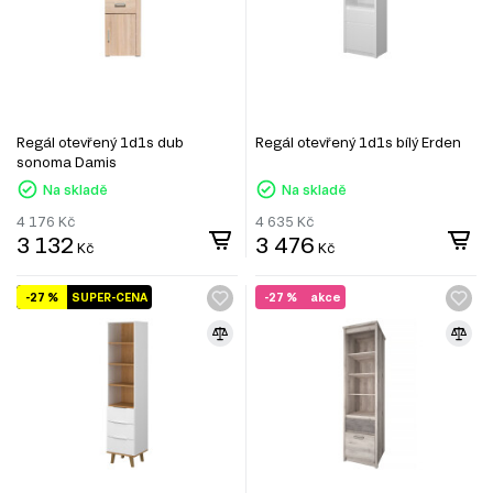
Regál otevřený 1d1s dub
Regál otevřený 1d1s bílý Erden
sonoma Damis
Na skladě
Na skladě
4 176
Kč
4 635
Kč
3 132
3 476
Kč
Kč
-27 %
SUPER-CENA
-27 %
akce