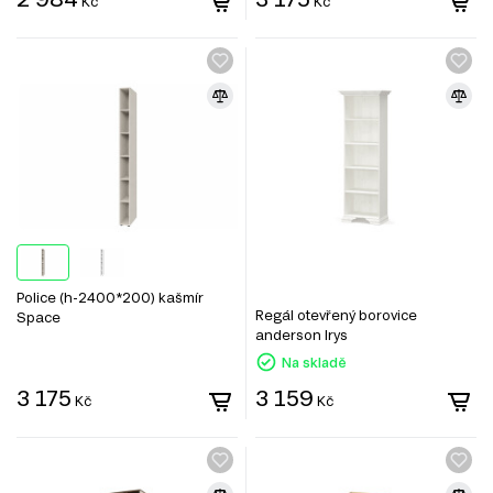
Kč
Kč
Police (h-2400*200) kašmír
Regál otevřený borovice
Space
anderson Irys
Na skladě
3 175
3 159
Kč
Kč