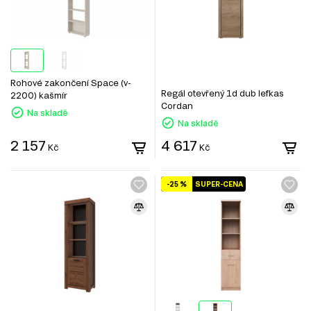
Rohové zakončení Space (v-
Regál otevřený 1d dub lefkas
2200) kašmír
Cordan
Na skladě
Na skladě
2 157
4 617
Kč
Kč
-25 %
SUPER-CENA