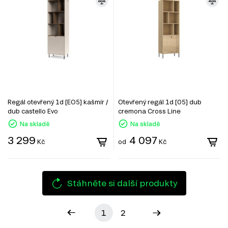
Regál otevřený 1d [EO5] kašmír /
Otevřený regál 1d [05] dub
dub castello Evo
cremona Cross Line
Na skladě
Na skladě
3 299
4 097
Kč
od
Kč
Stáhněte si další produkty
1
2