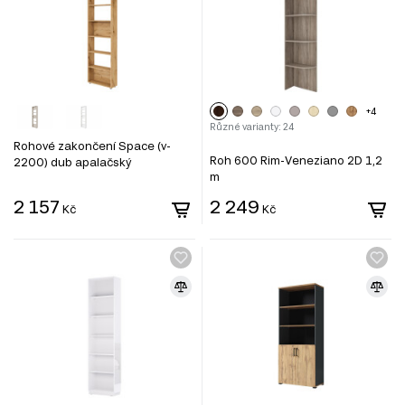
+4
Různé varianty: 24
Rohové zakončení Space (v-
Roh 600 Rim-Veneziano 2D 1,2
2200) dub apalačský
m
2 157
2 249
Kč
Kč