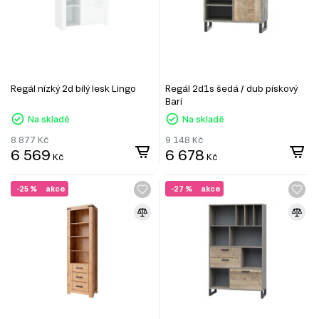
Regál nízký 2d bílý lesk Lingo
Regál 2d1s šedá / dub pískový
Bari
Na skladě
Na skladě
8 877
Kč
9 148
Kč
6 569
6 678
Kč
Kč
-25 %
akce
-27 %
akce