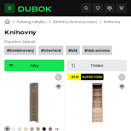
Katalog nábytku
Skříně a úložné prostory
Knihovny
Knihovny
Populární žádosti:
#kombinovaný
#otevřené
#bílá
#dub sonoma
Filtry
Třídění
-23 %
SUPER-CENA
+4