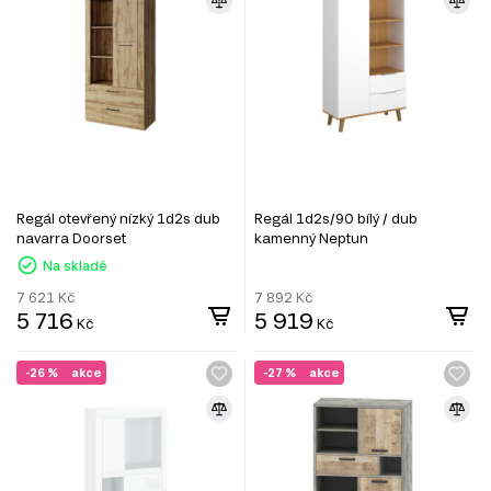
Regál otevřený nízký 1d2s dub
Regál 1d2s/90 bílý / dub
navarra Doorset
kamenný Neptun
Na skladě
7 621
Kč
7 892
Kč
5 716
5 919
Kč
Kč
-26 %
akce
-27 %
akce