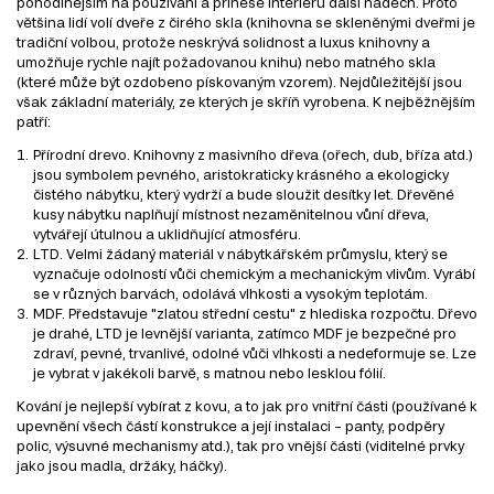
pohodlnějším na používání a přinese interiéru další nádech. Proto
většina lidí volí dveře z čirého skla (knihovna se skleněnými dveřmi je
tradiční volbou, protože neskrývá solidnost a luxus knihovny a
umožňuje rychle najít požadovanou knihu) nebo matného skla
(které může být ozdobeno pískovaným vzorem). Nejdůležitější jsou
však základní materiály, ze kterých je skříň vyrobena. K nejběžnějším
patří:
Přírodní drevo. Knihovny z masivního dřeva (ořech, dub, bříza atd.)
jsou symbolem pevného, aristokraticky krásného a ekologicky
čistého nábytku, který vydrží a bude sloužit desítky let. Dřevěné
kusy nábytku naplňují místnost nezaměnitelnou vůní dřeva,
vytvářejí útulnou a uklidňující atmosféru.
LTD. Velmi žádaný materiál v nábytkářském průmyslu, který se
vyznačuje odolností vůči chemickým a mechanickým vlivům. Vyrábí
se v různých barvách, odolává vlhkosti a vysokým teplotám.
MDF. Představuje "zlatou střední cestu" z hlediska rozpočtu. Dřevo
je drahé, LTD je levnější varianta, zatímco MDF je bezpečné pro
zdraví, pevné, trvanlivé, odolné vůči vlhkosti a nedeformuje se. Lze
je vybrat v jakékoli barvě, s matnou nebo lesklou fólií.
Kování je nejlepší vybírat z kovu, a to jak pro vnitřní části (používané k
upevnění všech částí konstrukce a její instalaci – panty, podpěry
polic, výsuvné mechanismy atd.), tak pro vnější části (viditelné prvky
jako jsou madla, držáky, háčky).