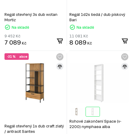
Regál otevřený 3s dub wotan
Regál 1d2s šedá / dub pískový
Mortiz
Bari
Na skladě
Na skladě
9 452
Kč
11 081
Kč
7 089
8 089
Kč
Kč
-31 %
akce
Rohové zakončení Space (v-
Regál otevřený 1s dub craft zlatý
2200) nymphaea alba
/ antracit Santes