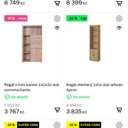
6 749
8 399
Kč
Kč
-25 %
akce
-21 %
top
Regál s mini barem 1d1s1b dub
Regál otevřený 1d1s dub artisan
sonoma Damis
Ayson
Na skladě
Na skladě
5 023
Kč
4 854
Kč
3 767
3 835
Kč
Kč
-25 %
SUPER-CENA
-25 %
SUPER-CENA