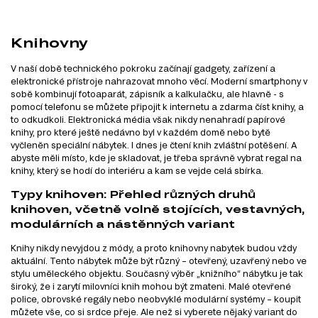
Knihovny
V naší době technického pokroku začínají gadgety, zařízení a
elektronické přístroje nahrazovat mnoho věcí. Moderní smartphony v
sobě kombinují fotoaparát, zápisník a kalkulačku, ale hlavně - s
pomocí telefonu se můžete připojit k internetu a zdarma číst knihy, a
to odkudkoli. Elektronická média však nikdy nenahradí papírové
knihy, pro které ještě nedávno byl v každém domě nebo bytě
vyčleněn speciální nábytek. I dnes je čtení knih zvláštní potěšení. A
abyste měli místo, kde je skladovat, je třeba správně vybrat regal na
knihy, který se hodí do interiéru a kam se vejde celá sbírka.
Typy knihoven: Přehled různých druhů
knihoven, včetně volně stojících, vestavných,
modulárních a nástěnných variant
Knihy nikdy nevyjdou z módy, a proto knihovny nabytek budou vždy
aktuální. Tento nábytek může být různý – otevřený, uzavřený nebo ve
stylu uměleckého objektu. Současný výběr „knižního“ nábytku je tak
široký, že i zarytí milovníci knih mohou být zmateni. Malé otevřené
police, obrovské regály nebo neobvyklé modulární systémy – koupit
můžete vše, co si srdce přeje. Ale než si vyberete nějaký variant do