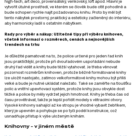
high-tech, art deco, provensálský, venkovský, loft apod. Hlavní je
vytvořit útulné prostředí, ve kterém se člověk bude cítit pohodlně a
bude schopen rychle najít požadovanou knihu. Proto by měl být
tento nábytek prostorný, praktický a esteticky začleněný do interiéru,
aby harmonicky ladil s ostatním nábytkem.
Rady pro výběr a nákup: Užitečné tipy při výběru knihoven,
včetně informací o rozměrech, cenách a nejnovějších
trendech na trhu
Je důležité pamatovat na to, že police určené pro jeden řad knih
jsou praktičtější, protože při dvouřadovém uspořádání nebude
druhý řad vidět a knihy bude těžší vytahovat. Je třeba věnovat
pozornost rozměrům knihoven, protože běžně formátované knihy
lze uložit nastojato, zatímco velkoformátové knihy mohou být příliš
velké a bude je nutné ukládat naležato. Také se zaměřte na tloušťku
polic a vnitřní upevňovací systém, protože knihy jsou obvykle dost
těžké a police by měly vydržet jejich hmotnost. Knihy je třeba čas od
času provětrávat, takže je lepší pořídit modely s větracími otvory.
Vysoké knihovny sahající až ke stropu je vhodné vybavit žebříkem,
který je upevněn a pohybuje se po tyči podél konstrukce, což
usnadňuje přístup k výše uloženým knihám.
Knihovny - v jiném městě