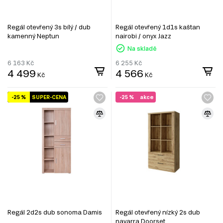
Regál otevřený 3s bílý / dub
Regál otevřený 1d1s kaštan
kamenný Neptun
nairobi / onyx Jazz
Na skladě
6 163
Kč
6 255
Kč
4 499
4 566
Kč
Kč
-25 %
SUPER-CENA
-25 %
akce
Regál 2d2s dub sonoma Damis
Regál otevřený nízký 2s dub
navarra Doorset