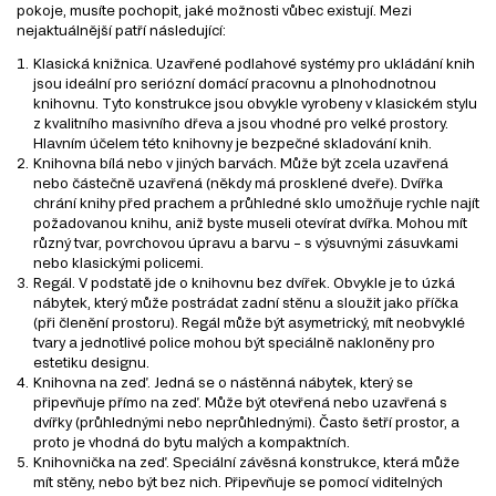
pokoje, musíte pochopit, jaké možnosti vůbec existují. Mezi
nejaktuálnější patří následující:
Klasická knižnica. Uzavřené podlahové systémy pro ukládání knih
jsou ideální pro seriózní domácí pracovnu a plnohodnotnou
knihovnu. Tyto konstrukce jsou obvykle vyrobeny v klasickém stylu
z kvalitního masivního dřeva a jsou vhodné pro velké prostory.
Hlavním účelem této knihovny je bezpečné skladování knih.
Knihovna bílá nebo v jiných barvách. Může být zcela uzavřená
nebo částečně uzavřená (někdy má prosklené dveře). Dvířka
chrání knihy před prachem a průhledné sklo umožňuje rychle najít
požadovanou knihu, aniž byste museli otevírat dvířka. Mohou mít
různý tvar, povrchovou úpravu a barvu – s výsuvnými zásuvkami
nebo klasickými policemi.
Regál. V podstatě jde o knihovnu bez dvířek. Obvykle je to úzká
nábytek, který může postrádat zadní stěnu a sloužit jako příčka
(při členění prostoru). Regál může být asymetrický, mít neobvyklé
tvary a jednotlivé police mohou být speciálně nakloněny pro
estetiku designu.
Knihovna na zeď. Jedná se o nástěnná nábytek, který se
připevňuje přímo na zeď. Může být otevřená nebo uzavřená s
dvířky (průhlednými nebo neprůhlednými). Často šetří prostor, a
proto je vhodná do bytu malých a kompaktních.
Knihovnička na zeď. Speciální závěsná konstrukce, která může
mít stěny, nebo být bez nich. Připevňuje se pomocí viditelných