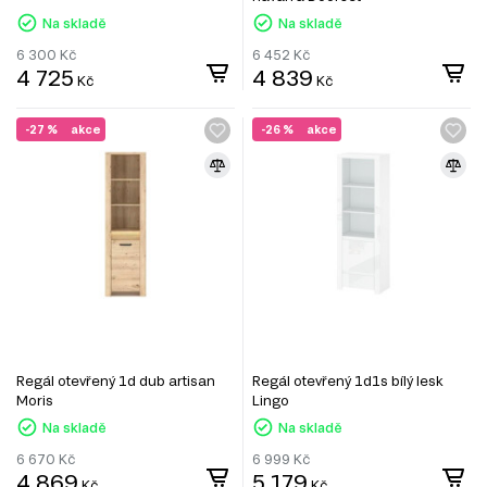
Na skladě
Na skladě
6 300
Kč
6 452
Kč
4 725
4 839
Kč
Kč
-27 %
akce
-26 %
akce
Regál otevřený 1d dub artisan
Regál otevřený 1d1s bílý lesk
Moris
Lingo
Na skladě
Na skladě
6 670
Kč
6 999
Kč
4 869
5 179
Kč
Kč