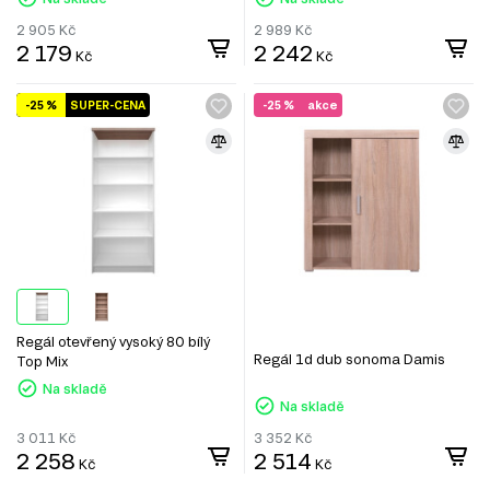
2 905
Kč
2 989
Kč
2 179
2 242
Kč
Kč
-25 %
SUPER-CENA
-25 %
akce
Regál otevřený vysoký 80 bílý
Regál 1d dub sonoma Damis
Top Mix
Na skladě
Na skladě
3 011
Kč
3 352
Kč
2 258
2 514
Kč
Kč