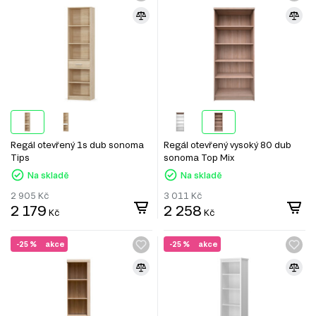
Regál otevřený 1s dub sonoma
Regál otevřený vysoký 80 dub
Tips
sonoma Top Mix
Na skladě
Na skladě
2 905
Kč
3 011
Kč
2 179
2 258
Kč
Kč
-25 %
akce
-25 %
akce