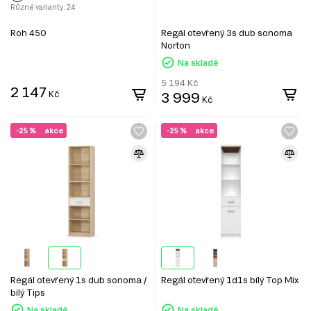
Různé varianty: 24
Roh 450
Regál otevřený 3s dub sonoma
Norton
Na skladě
5 194
Kč
2 147
Kč
3 999
Kč
-25 %
akce
-25 %
akce
Regál otevřený 1s dub sonoma /
Regál otevřený 1d1s bílý Top Mix
bílý Tips
Na skladě
Na skladě