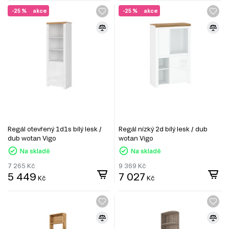
-25 %
akce
-25 %
akce
Regál otevřený 1d1s bílý lesk /
Regál nízký 2d bílý lesk / dub
dub wotan Vigo
wotan Vigo
Na skladě
Na skladě
7 265
Kč
9 369
Kč
5 449
7 027
Kč
Kč