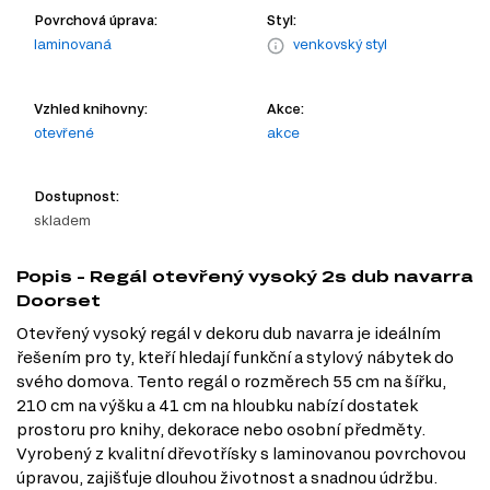
Povrchová úprava:
Styl:
laminovaná
venkovský styl
Vzhled knihovny:
Akce:
otevřené
akce
Dostupnost:
skladem
Popis - Regál otevřený vysoký 2s dub navarra
Doorset
Otevřený vysoký regál v dekoru dub navarra je ideálním
řešením pro ty, kteří hledají funkční a stylový nábytek do
svého domova. Tento regál o rozměrech 55 cm na šířku,
210 cm na výšku a 41 cm na hloubku nabízí dostatek
prostoru pro knihy, dekorace nebo osobní předměty.
Vyrobený z kvalitní dřevotřísky s laminovanou povrchovou
úpravou, zajišťuje dlouhou životnost a snadnou údržbu.