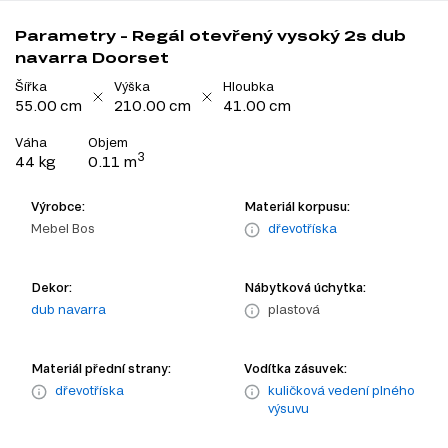
Parametry - Regál otevřený vysoký 2s dub
navarra Doorset
Šířka
Výška
Hloubka
55.00 cm
210.00 cm
41.00 cm
Váha
Objem
3
44 kg
0.11 m
Výrobce:
Materiál korpusu:
Mebel Bos
dřevotříska
Dekor:
Nábytková úchytka:
dub navarra
plastová
Materiál přední strany:
Vodítka zásuvek:
dřevotříska
kuličková vedení plného
výsuvu