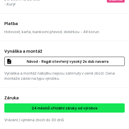
- Kurýr
Platba
Hotovost, karta, bankovní převod, dobírkou – 49 korun.
Vynáška a montáž
Návod - Regál otevřený vysoký 2s dub navarra
Vynáška a montáž nábytku nejsou zahrnuty v ceně zboží. Cena
montáže závisí na typu výrobku.
Záruka
24 ​​​​měsíců oficiální záruky od výrobce
Vrácení / výměna zboží do 30 dnů