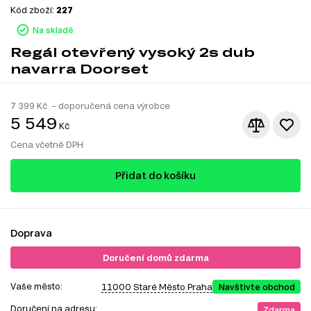
Kód zboží:
227
Na skladě
Regál otevřený vysoký 2s dub
navarra Doorset
7 399
Kč – doporučená cena výrobce
5 549
Kč
Cena včetně DPH
Přidat do košíku
Doprava
Doručení domů zdarma
Vaše město:
11000 Staré Město Praha
Navštivte obchod
Doručení na adresu:
Zdarma