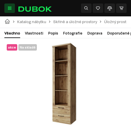
Katalog nábytku
Skříně a úložné prostory
Úložný prostor
Všechno
Vlastnosti
Popis
Fotografie
Doprava
Doporučené 
akce
Na skladě