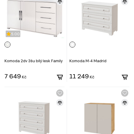
5.00
Komoda 2dv 3šu bílý lesk Family
Komoda M-4 Madrid
7 649
11 249
Kč
Kč