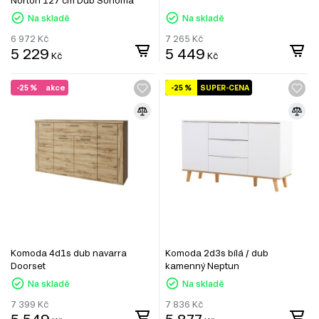
Norton 127 cm Dub Sonoma
Na skladě
Na skladě
6 972
Kč
7 265
Kč
5 229
5 449
Kč
Kč
-25 %
akce
-25 %
SUPER-CENA
Komoda 4d1s dub navarra
Komoda 2d3s bílá / dub
Doorset
kamenný Neptun
Na skladě
Na skladě
7 399
Kč
7 836
Kč
5 549
5 877