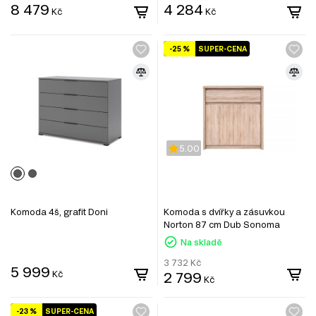
8 479
4 284
Kč
Kč
-25 %
SUPER-CENA
5.00
Komoda 4š, grafit Doni
Komoda s dvířky a zásuvkou
Norton 87 cm Dub Sonoma
Na skladě
3 732
Kč
5 999
Kč
2 799
Kč
-23 %
SUPER-CENA