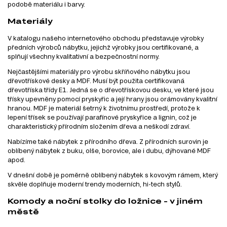
podobě materiálu i barvy.
Materiály
V katalogu našeho internetového obchodu představuje výrobky
předních výrobců nábytku, jejichž výrobky jsou certifikované, a
splňují všechny kvalitativní a bezpečnostní normy.
Nejčastějšími materiály pro výrobu skříňového nábytku jsou
dřevotřískové desky a MDF. Musí být použita certifikovaná
dřevotříska třídy E1. Jedná se o dřevotřískovou desku, ve které jsou
třísky upevněny pomocí pryskyřic a její hrany jsou orámovány kvalitní
hranou. MDF je materiál šetrný k životnímu prostředí, protože k
lepení třísek se používají parafínové pryskyřice a lignin, což je
charakteristický přírodním složením dřeva a neškodí zdraví.
Nabízíme také nábytek z přírodního dřeva. Z přírodních surovin je
oblíbený nábytek z buku, olše, borovice, ale i dubu, dýhované MDF
apod.
V dnešní době je poměrně oblíbený nábytek s kovovým rámem, který
skvěle doplňuje moderní trendy moderních, hi-tech stylů.
Komody a noční stolky do ložnice - v jiném
městě