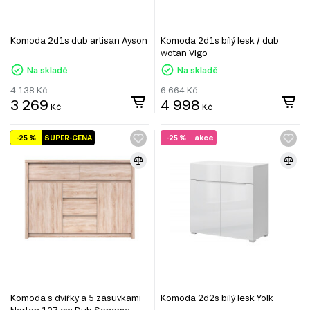
Komoda 2d1s dub artisan Ayson
Komoda 2d1s bílý lesk / dub
wotan Vigo
Na skladě
Na skladě
4 138
Kč
6 664
Kč
3 269
4 998
Kč
Kč
-25 %
SUPER-CENA
-25 %
akce
Komoda s dvířky a 5 zásuvkami
Komoda 2d2s bílý lesk Yolk