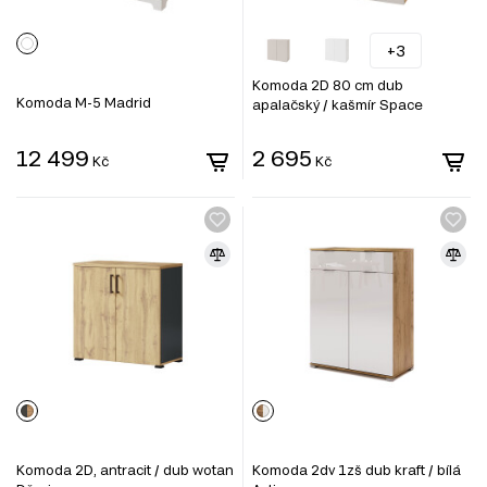
+3
Komoda 2D 80 cm dub
Komoda M-5 Madrid
apalačský / kašmír Space
12 499
2 695
Kč
Kč
Komoda 2D, antracit / dub wotan
Komoda 2dv 1zš dub kraft / bílá