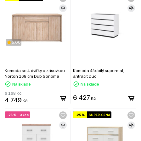
5.00
Komoda se 4 dvířky a zásuvkou
Komoda 4šx bílý supermat,
Norton 168 cm Dub Sonoma
antracit Duo
Na skladě
Na skladě
6 168
Kč
6 427
4 749
Kč
Kč
-25 %
akce
-25 %
SUPER-CENA