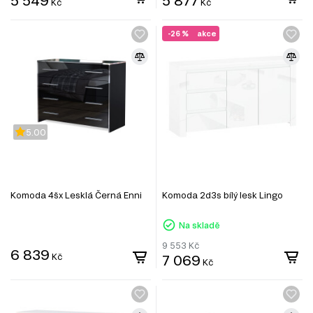
Kč
Kč
-26 %
akce
5.00
Komoda 4šx Lesklá Černá Enni
Komoda 2d3s bílý lesk Lingo
Na skladě
9 553
Kč
6 839
Kč
7 069
Kč