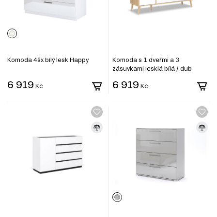
Komoda 4šx bílý lesk Happy
Komoda s 1 dveřmi a 3
zásuvkami lesklá bílá / dub
cremona Olivia
6 919
6 919
Kč
Kč