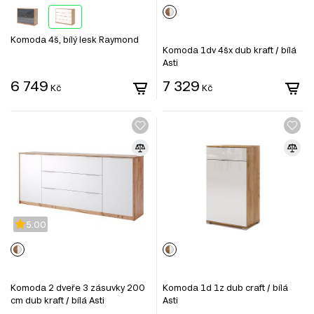
Komoda 4š, bílý lesk Raymond
Komoda 1dv 4šx dub kraft / bílá
Asti
6 749
7 329
Kč
Kč
5.00
Komoda 2 dveře 3 zásuvky 200
Komoda 1d 1z dub craft / bílá
cm dub kraft / bílá Asti
Asti