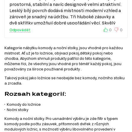
prostorná, stabilní a navíc designově velmi atraktivní.
Lesklý bílý povrch dodává místnosti moderní vzhled a
zároveň je snadný na údržbu. Tři hluboké zásuvky a
dvě skříňky umožňují dobré uspořádání věcí. Skvělý
poměr cena/výkon.
Odpovědět
0
0
Kategorie nábytku komody a noční stolky, jsou vhodné pro každou
místnost. Ať už je to ložnice, obývací pokoj,dětský pokoj nebo
chodba. Abychom shrnuli produkty patřící do této kategorie,
můžeme říci, že všechny jsou vhodné pro téměř každý pokoj, jsou
považovány za široce používané produkty .
Takový pokoj jako ložnice se neobejde bez komody, nočního stolku
a zrcadla.
Rozsah kategorií:
Komody do ložnice
Noční stolky
Komody a noční stolky. Pro usnadnění výběru je zde filtr s typem
komody podle počtu zásuvek, přítomnosti dvířek z různých
modulových ložnic, s možností výběru libovolného provedení v