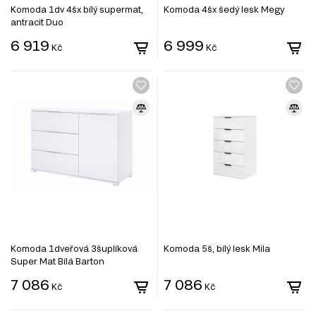
Komoda 1dv 4šx bílý supermat,
Komoda 4šx šedý lesk Megy
antracit Duo
6 919
6 999
Kč
Kč
Komoda 1dveřová 3šuplíková
Komoda 5š, bílý lesk Mila
Super Mat Bílá Barton
7 086
7 086
Kč
Kč