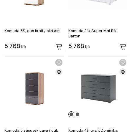
Komoda 5Š, dub kraft / bílá Asti
Komoda 3šx Super Mat Bílá
Barton
5 768
5 768
Kč
Kč
Komoda 5 zásuvek Lava / dub
Komoda 4š, grafit Dominika