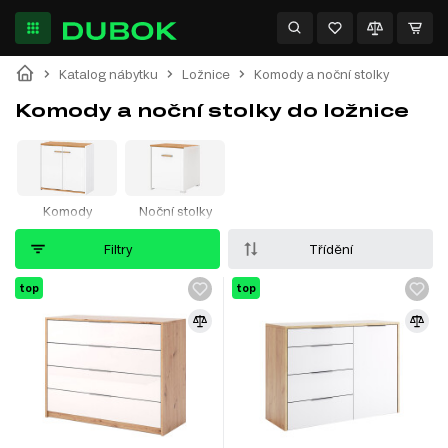
Katalog nábytku
Ložnice
Komody a noční stolky
Komody a noční stolky do ložnice
Komody
Noční stolky
Filtry
Třídění
top
top