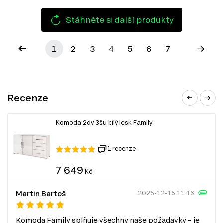
Stáhněte si další produkty
1
2
3
4
5
6
7
Recenze
Komoda 2dv 3šu bílý lesk Family
1 recenze
7 649
Kč
Martin Bartoš
2025-12-15 11:16
Komoda Family splňuje všechny naše požadavky – je