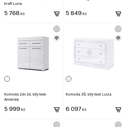
kraft Luna
5 768
5 849
Kč
Kč
Komoda 2dv 2š, bílý lesk
Komoda 3Š, bílý lesk Luiza
Amanda
5 999
6 097
Kč
Kč