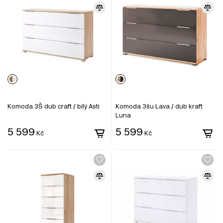
Komoda 3Š dub craft / bílý Asti
Komoda 3šu Lava / dub kraft
Luna
5 599
5 599
Kč
Kč