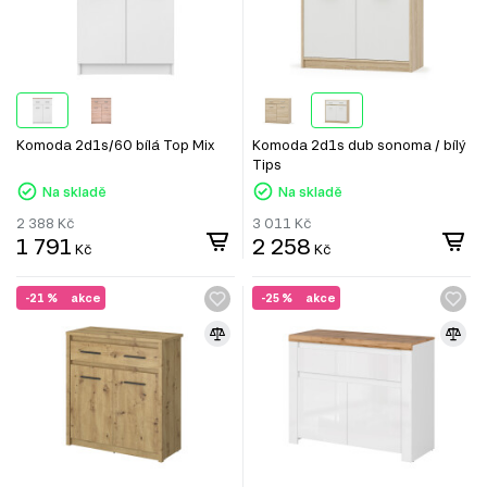
Komoda 2d1s/60 bílá Top Mix
Komoda 2d1s dub sonoma / bílý
Tips
Na skladě
Na skladě
2 388
Kč
3 011
Kč
1 791
2 258
Kč
Kč
-21 %
akce
-25 %
akce