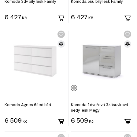
Komoda 3dv bílý lesk Family
Komoda 5šu bílý lesk Family
6 427
6 427
Kč
Kč
Komoda Agnes 6šed bílá
Komoda 1dveřová 3zásuvková
šedý lesk Megy
6 509
6 509
Kč
Kč