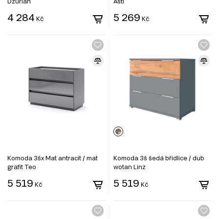
Džurian
Asti
4 284
5 269
Kč
Kč
Komoda 3šx Mat antracit / mat
Komoda 3š šedá břidlice / dub
grafit Teo
wotan Linz
5 519
5 519
Kč
Kč