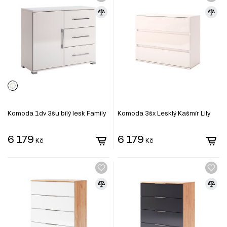
Komoda 1dv 3šu bílý lesk Family
Komoda 3šx Lesklý Kašmír Lily
6 179
6 179
Kč
Kč