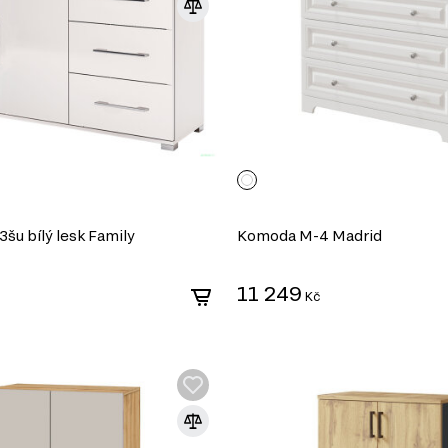
šu bílý lesk Family
Komoda M-4 Madrid
11 249
Kč