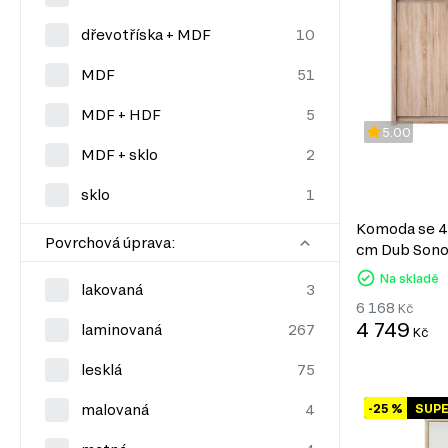
dřevotříska + MDF
MDF
MDF + HDF
5.00
MDF + sklo
sklo
Komoda se 4 
Povrchová úprava:
cm Dub Son
Na skladě
lakovaná
6 168
Kč
4 749
laminovaná
Kč
lesklá
-25 %
SUP
malovaná