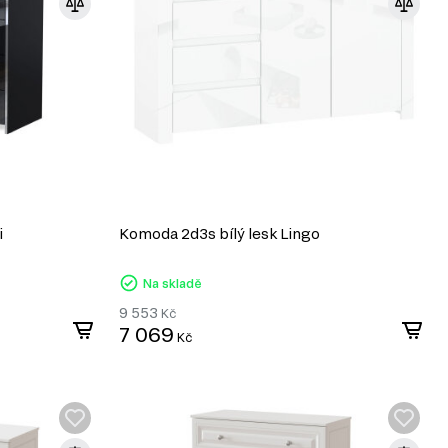
i
Komoda 2d3s bílý lesk Lingo
Na skladě
9 553
Kč
7 069
Kč