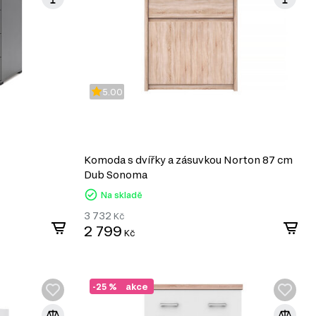
5.00
Komoda s dvířky a zásuvkou Norton 87 cm
Dub Sonoma
Na skladě
3 732
Kč
2 799
Kč
-25 %
akce