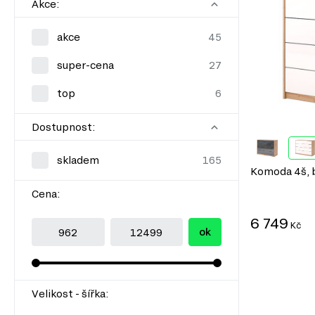
Akce:
akce
super-cena
top
Dostupnost:
skladem
Komoda 4š, 
Cena:
6 749
Kč
ok
Velikost - šířka: