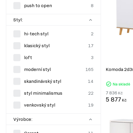
push to open
Styl:
hi-tech styl
klasický styl
loft
moderní styl
Komoda 2d3s
skandinávský styl
Na skladě
7 836
styl minimalismus
Kč
5 877
Kč
venkovský styl
Výrobce: