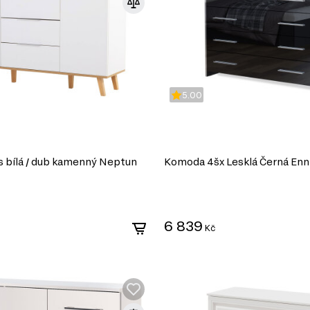
5.00
 bílá / dub kamenný Neptun
Komoda 4šx Lesklá Černá Enn
6 839
Kč