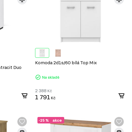
Komoda 2d1s/60 bílá Top Mix
tracit Duo
Na skladě
2 388
Kč
1 791
Kč
-25 %
akce