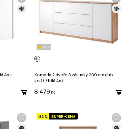
5.00
lá Asti
Komoda 2 dveře 3 zásuvky 200 cm dub
kraft / bílá Asti
8 479
Kč
-25 %
SUPER-CENA