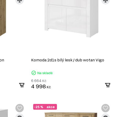
son
Komoda 2d1s bílý lesk / dub wotan Vigo
Na skladě
6 664
Kč
4 998
Kč
-25 %
akce