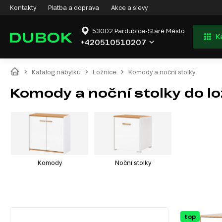
Kontakty
Platba a doprava
Akce a slevy
53002 Pardubice-Staré Město
K
+420510510207
Katalog nábytku
Ložnice
Komody a noční stolky
Komody a noční stolky do l
Komody
Noční stolky
top