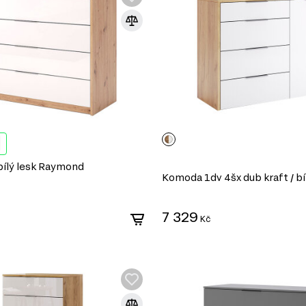
bílý lesk Raymond
Komoda 1dv 4šx dub kraft / bí
7 329
Kč