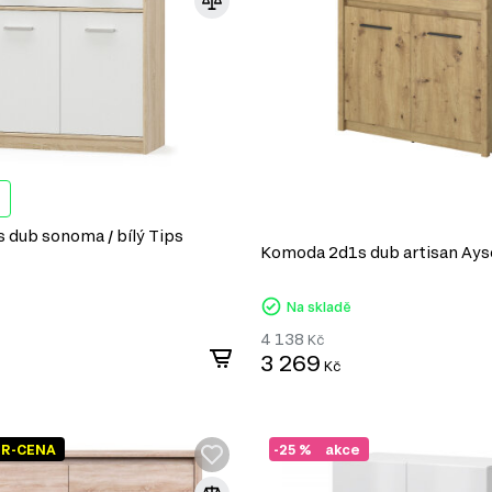
dub sonoma / bílý Tips
Komoda 2d1s dub artisan Ay
Na skladě
4 138
Kč
3 269
Kč
ER-CENA
-25 %
akce