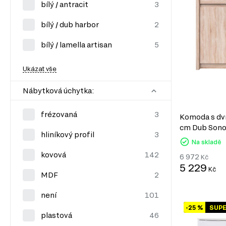
bílý / antracit
bílý / dub harbor
bílý / lamella artisan
Ukázat vše
Nábytková úchytka:
frézovaná
Komoda s dví
cm Dub Son
hliníkový profil
Na skladě
kovová
6 972
Kč
5 229
Kč
MDF
není
-25 %
SUP
plastová