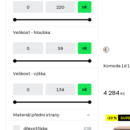
ok
Velikost - hloubka:
ok
Komoda 1d 1z 
Velikost - výška:
ok
4 284
Kč
Materiál přední strany:
-23 %
SUP
dřevotříska