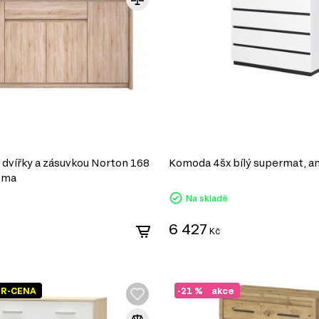
dvířky a zásuvkou Norton 168
Komoda 4šx bílý supermat, an
oma
Na skladě
6 427
Kč
ER-CENA
-21 %
akce