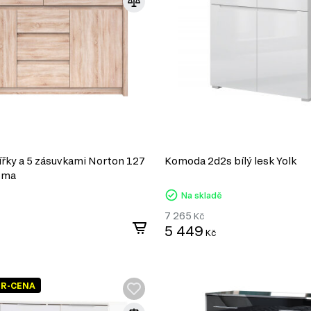
řky a 5 zásuvkami Norton 127
Komoda 2d2s bílý lesk Yolk
oma
Na skladě
7 265
Kč
5 449
Kč
ER-CENA