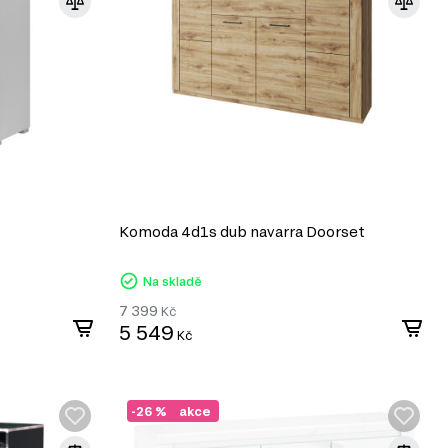
Komoda 4d1s dub navarra Doorset
Na skladě
7 399
Kč
5 549
Kč
-26 %
akce