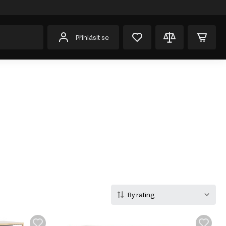
Přihlásit se
By rating