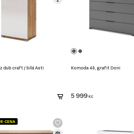
dub craft / bílá Asti
Komoda 4š, grafit Doni
5 999
Kč
ER-CENA