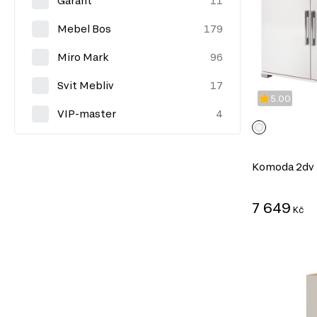
Garant
Mebel Bos
Miro Mark
Svit Mebliv
5.00
VIP-master
Komoda 2dv 3
7 649
Kč