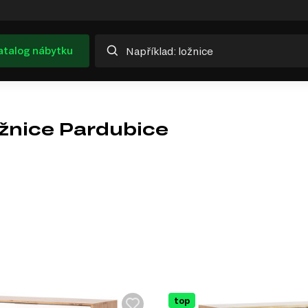
atalog nábytku
ožnice Pardubice
top