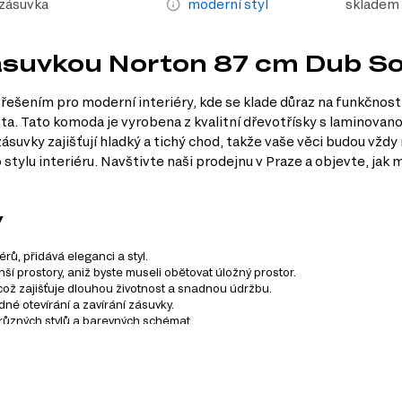
 zásuvka
moderní styl
skladem
 zásuvkou Norton 87 cm Dub 
 řešením pro moderní interiéry, kde se klade důraz na funkčnost
sta. Tato komoda je vyrobena z kvalitní dřevotřísky s laminovan
ásuvky zajišťují hladký a tichý chod, takže vaše věci budou vžd
tylu interiéru. Navštivte naši prodejnu v Praze a objevte, jak
y
ů, přidává eleganci a styl.
ší prostory, aniž byste museli obětovat úložný prostor.
ož zajišťuje dlouhou životnost a snadnou údržbu.
é otevírání a zavírání zásuvky.
různých stylů a barevných schémat.
rý zahrnuje celkem 30 produktů. Tento systém vám umožňuje 