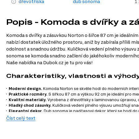
dřevotříska
dub sonoma
1
Popis - Komoda s dvířky a
Komoda s dvířky a zásuvkou Norton o šířce 87 cm je ideálním
nabízí dostatek úložného prostoru, aniž by zabírala příliš mí
odolnost a snadnou údržbu. Kuličková vedení plného výsuvu z
sonoma se komoda snadno začlení do jakéhokoliv moderního s
Naše nabídka na Dubok.cz je tu pro vás!
Charakteristiky, vlastnosti a výhod
Moderní design.
Komoda Norton se skvěle hodí do moderních interiér
Praktické rozměry.
S šířkou 87 cm a výškou 92 cm je ideální pro men
Kvalitní materiály.
Vyrobena z dřevotřísky s laminovanou úpravou, c
Hladký chod zásuvky.
Kuličková vedení plného výsuvu umožňují snadn
Elegantní dekor.
Dub sonoma je nadčasový dekor, který se hodí do 
Číst celý text
Informace o sérii nábytku
Komoda Norton je součástí modulového systému Norton, kte