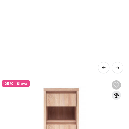
-25 %
Sleva
eriéru svěží a nadčasový vzhled, který
vám pomůže najít kousky, které jsou nejen
raktické. Zde jsou hlavní výhody moderního
čuje čistými liniemi a jednoduchými tvary, což