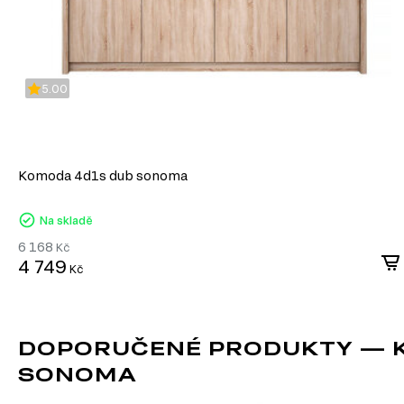
5.00
Komoda 4d1s dub sonoma
Na skladě
6 168
Kč
4 749
Kč
DOPORUČENÉ PRODUKTY — K
SONOMA