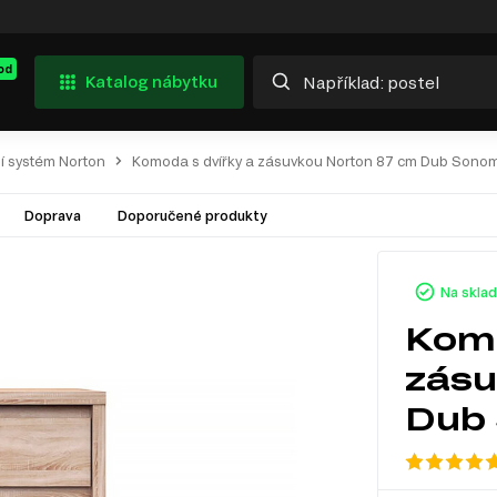
od
Katalog nábytku
í systém Norton
Komoda s dvířky a zásuvkou Norton 87 cm Dub Sono
Doprava
Doporučené produkty
Na skla
Komo
zásu
Dub