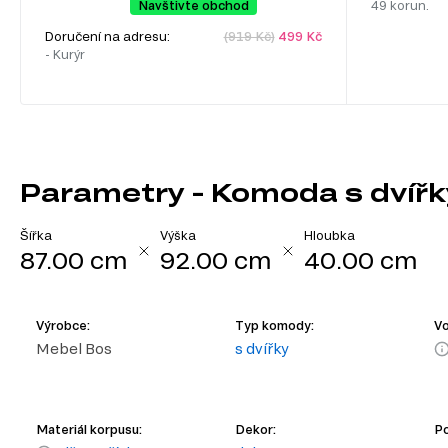
Navštivte obchod
49 korun.
Doručení na adresu:
(919 Kč)
499 Kč
- Kurýr
Parametry - Komoda s dvíř
Šířka
Výška
Hloubka
87.00 cm
92.00 cm
40.00 cm
Výrobce:
Typ komody:
Vo
Mebel Bos
s dvířky
Materiál korpusu:
Dekor:
Po