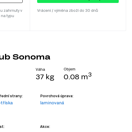
u zahrnuty v
Vrácení / výměna zboží do 30 dnů
 na typu
 Dub Sonoma
Objem
Váha
3
37 kg
0.08 m
řední strany:
Povrchová úprava:
tříska
laminovaná
st:
Akce: