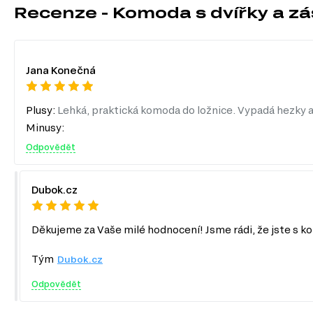
Recenze - Komoda s dvířky a 
vzájemně doplňuje. V rámci této série si můžete vybrat z nás
TV stolky
Komody
Konferenční stolky
Jana Konečná
Jednolůžková postel
Manželské postele
Šatní panely do předsíně
Plusy:
Lehká, praktická komoda do ložnice. Vypadá hezky 
Šatní skříň
Úložný prostor
Minusy:
Noční stolky
Odpovědět
Nástěnné police a skříňky
Zrcadla
Botníky do předsíně
Kancelářské stoly
Dubok.cz
Děkujeme za Vaše milé hodnocení! Jsme rádi, že jste s ko
Tým
Dubok.cz
Odpovědět