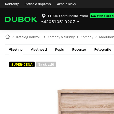
Kontakty
Platba a doprava
Akce a slevy
11000 Staré Město Praha
Navštivte obch
+420510510207
Katalog nábytku
Komody a skříňky
Komody
Modulárn
Všechno
Vlastnosti
Popis
Recenze
Fotografie
SUPER-CENA
Na skladě