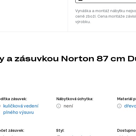
Vynáška a montáž nábytku nejso
ceně zboží. Cena montáže závisí
výrobku.
ky a zásuvkou Norton 87 cm
dítka zásuvek:
Nábytková úchytka:
Materiál p
kuličková vedení
není
dřevo
plného výsuvu
čet zásuvek:
Styl:
Dostupno