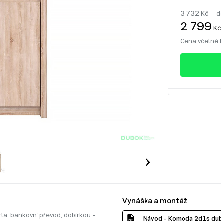
3 732
Kč – d
2 799
Kč
Cena včetně
Vynáška a montáž
rta, bankovní převod, dobírkou –
Návod - Komoda 2d1s du