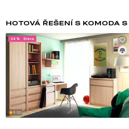
HOTOVÁ ŘEŠENÍ S KOMODA S
-24 %
Sleva
DŘEVOTŘÍSKA
DTD (dřevotřísková deska) je jedním z nejrozšířenějších ma
průmyslu. Vyrábí se lisováním dřevních třísek pod vysokým 
syntetických pryskyřic jako pojiva. DTD je základním materi
korpusového nábytku, čelních ploch a dekorativních panelů 
5.00
univerzálnosti a dostupnosti.