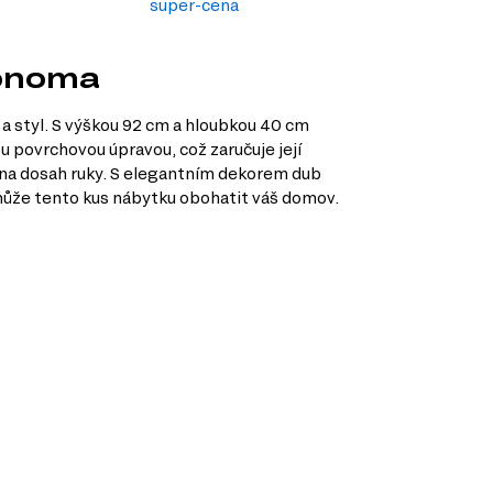
super-cena
Sonoma
 a styl. S výškou 92 cm a hloubkou 40 cm
ou povrchovou úpravou, což zaručuje její
y na dosah ruky. S elegantním dekorem dub
 může tento kus nábytku obohatit váš domov.
vybavit váš domov nábytkem, který se