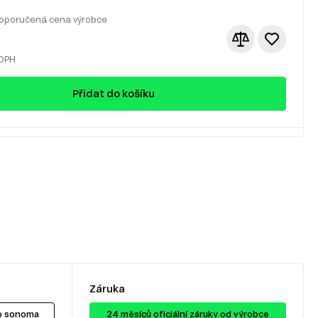
oporučená cena výrobce
 DPH
Přidat do košíku
Záruka
b sonoma
24 ​​​​měsíců oficiální záruky od výrobce