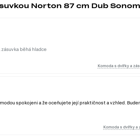
zásuvkou Norton 87 cm Dub Sono
ledujících kategorií:
a zásuvka běhá hladce
Komoda s dvířky a zá
KULIČKOVÁ VEDENÍ
modou spokojeni a že oceňujete její praktičnost a vzhled. Budem
Telescopické plně výsuvné vedení jsou me
zásuvek, polic nebo jiných pohyblivých pr
Skládají se z několika (obvykle tří) sekcí, 
celé hloubky zásuvky.
Komoda s dvířky a
Hlavní charakteristiky telescopických ved