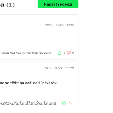
ma
(1)
Napsat recenzi
2025-06-09 16:03
suvkou Norton 87 cm Dub Sonoma
0
0
2025-07-15 15:20
 PLNÉHO VÝSUVU
e se těšit na Vaši další návštěvu.
chanismy, které umožňují plné vysunutí
vků nábytku či vybavení za hranice korpusu.
které se rozvinují, což umožňuje přístup do
 zásuvkou Norton 87 cm Dub Sonoma
ení: