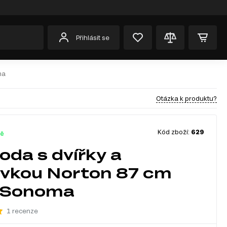
Přihlásit se
ma
Otázka k produktu?
Kód zboží:
629
dě
da s dvířky a
vkou Norton 87 cm
 Sonoma
1 recenze