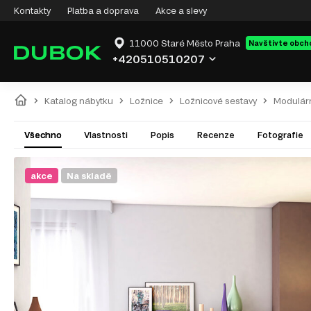
Kontakty
Platba a doprava
Akce a slevy
11000 Staré Město Praha
Navštivte obch
+420510510207
Katalog nábytku
Ložnice
Ložnicové sestavy
Modulárn
Všechno
Vlastnosti
Popis
Recenze
Fotografie
akce
Na skladě