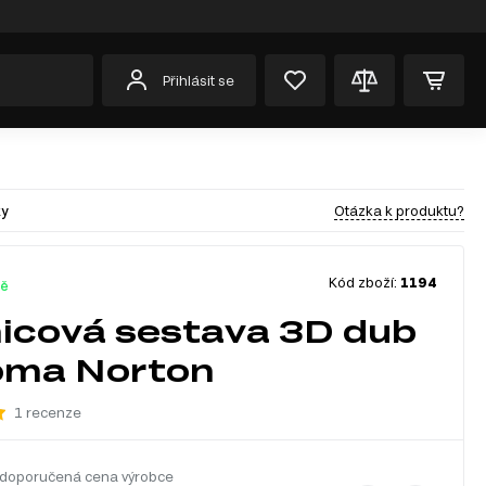
Přihlásit se
Otázka k produktu?
ky
Kód zboží:
1194
dě
icová sestava 3D dub
oma Norton
1 recenze
doporučená cena výrobce