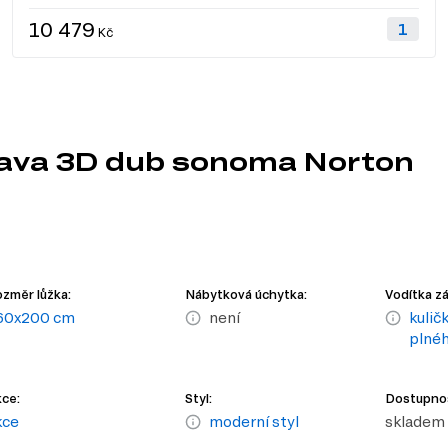
10 479
Kč
tava 3D dub sonoma Norton
změr lůžka:
Nábytková úchytka:
Vodítka z
60x200 cm
není
kulič
plnéh
ce:
Styl:
Dostupno
kce
moderní styl
skladem