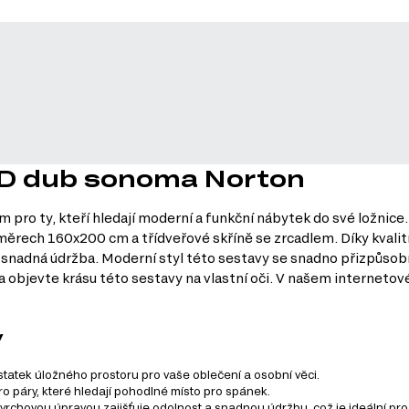
 3D dub sonoma Norton
pro ty, kteří hledají moderní a funkční nábytek do své ložnice
měrech 160x200 cm a třídveřové skříně se zrcadlem. Díky kvalit
 snadná údržba. Moderní styl této sestavy se snadno přizpůsobí
e a objevte krásu této sestavy na vlastní oči. V našem internet
y
statek úložného prostoru pro vaše oblečení a osobní věci.
ro páry, které hledají pohodlné místo pro spánek.
ovrchovou úpravou zajišťuje odolnost a snadnou údržbu, což je ideální pro