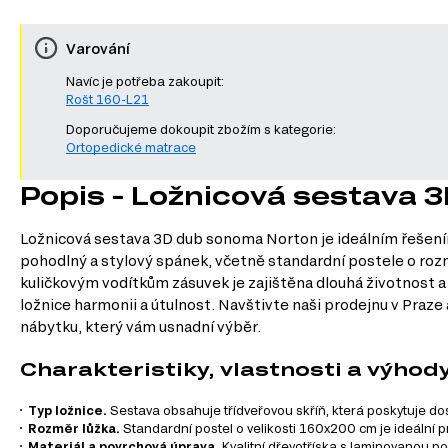
Varování
Navíc je potřeba zakoupit:
Rošt 160-L21
Doporučujeme dokoupit zbožím s kategorie:
Ortopedické matrace
Popis - Ložnicová sestava
Ložnicová sestava 3D dub sonoma Norton je ideálním řešením 
pohodlný a stylový spánek, včetně standardní postele o roz
kuličkovým vodítkům zásuvek je zajištěna dlouhá životnost a
ložnice harmonii a útulnost. Navštivte naši prodejnu v Praz
nábytku, který vám usnadní výběr.
Charakteristiky, vlastnosti a výhod
Typ ložnice.
Sestava obsahuje třídveřovou skříň, která poskytuje do
Rozměr lůžka.
Standardní postel o velikosti 160x200 cm je ideální p
Materiál a povrchová úprava.
Kvalitní dřevotříska s laminovanou p