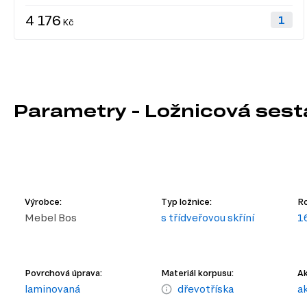
4 176
Kč
Parametry - Ložnicová ses
Výrobce:
Typ ložnice:
Ro
Mebel Bos
s třídveřovou skříní
1
Povrchová úprava:
Materiál korpusu:
Ak
laminovaná
dřevotříska
a