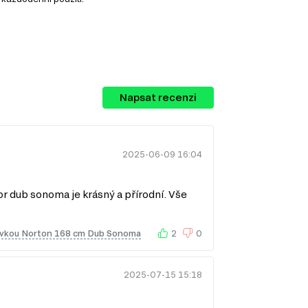
Napsat recenzi
2025-06-09 16:04
oží různých kategorií:
r dub sonoma je krásný a přírodní. Vše
suvkou Norton 168 cm Dub Sonoma
2
0
2025-07-15 15:18