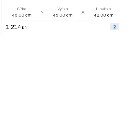
Šířka
Výška
Hloubka
46.00 cm
45.00 cm
42.00 cm
1 214
Kč