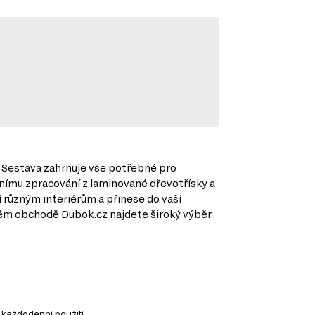
. Sestava zahrnuje vše potřebné pro
nímu zpracování z laminované dřevotřísky a
 různým interiérům a přinese do vaší
ovém obchodě Dubok.cz najdete široký výběr
 každodenní použití.