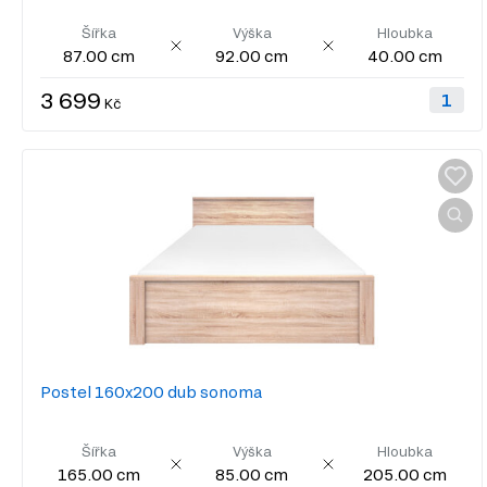
Šířka
Výška
Hloubka
87.00 cm
92.00 cm
40.00 cm
3 699
Kč
Postel 160x200 dub sonoma
Šířka
Výška
Hloubka
165.00 cm
85.00 cm
205.00 cm