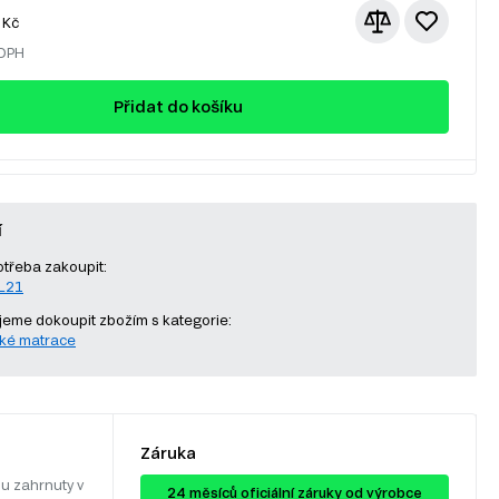
Kč
 DPH
Přidat do košíku
í
otřeba zakoupit:
-L21
eme dokoupit zbožím s kategorie:
ké matrace
Záruka
u zahrnuty v
24 ​​​​měsíců oficiální záruky od výrobce