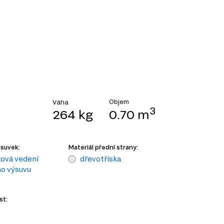
Objem
Váha
3
264 kg
0.70 m
ásuvek:
Materiál přední strany:
ková vedení
dřevotříska
o výsuvu
st: