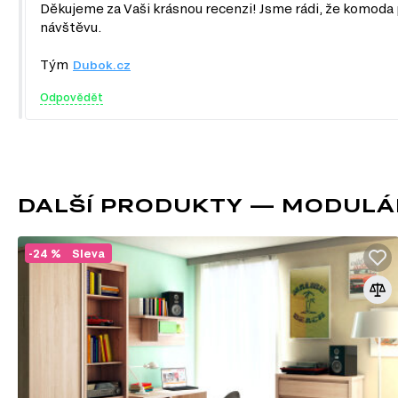
Noční stolky
Děkujeme za Vaši krásnou recenzi! Jsme rádi, že komoda p
Nástěnné police a skříňky
návštěvu.
Zrcadla
Botníky do předsíně
Tým
Dubok.cz
Kancelářské stoly
Odpovědět
DALŠÍ PRODUKTY — MODULÁ
-24 %
Sleva