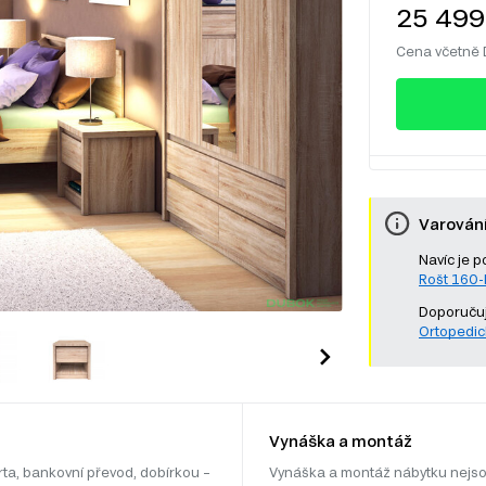
25 499
Cena včetně
Varován
Navíc je p
Rošt 160
Doporučuj
Ortopedic
Vynáška a montáž
rta, bankovní převod, dobírkou –
Vynáška a montáž nábytku nejso