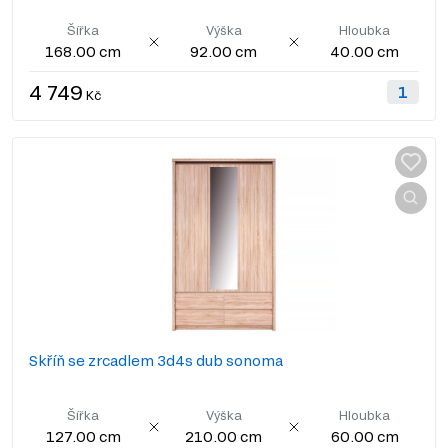
Šířka
Výška
Hloubka
168.00 cm
92.00 cm
40.00 cm
4 749
Kč
Skříň se zrcadlem 3d4s dub sonoma
Šířka
Výška
Hloubka
127.00 cm
210.00 cm
60.00 cm