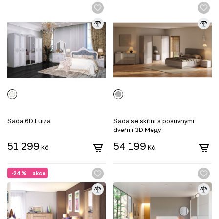
Sada 6D Luiza
Sada se skříní s posuvnými
dveřmi 3D Megy
51 299
54 199
Kč
Kč
-24 %
akce