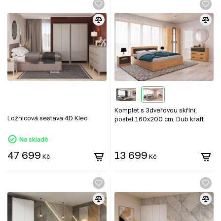
Komplet s 3dveřovou skříní,
Ložnicová sestava 4D Kleo
postel 160x200 cm, Dub kraft
zlatý / šedý grafit Viva
Na skladě
47 699
13 699
Kč
Kč