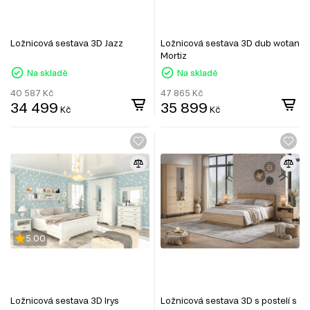
Ložnicová sestava 3D Jazz
Ložnicová sestava 3D dub wotan
Mortiz
Na skladě
Na skladě
40 587
Kč
47 865
Kč
34 499
35 899
Kč
Kč
5.00
Ložnicová sestava 3D Irys
Ložnicová sestava 3D s postelí s