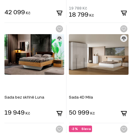
19 788
Kč
42 099
Kč
18 799
Kč
Sada bez skříně Luna
Sada 4D Mila
19 949
50 999
Kč
Kč
-3 %
Sleva