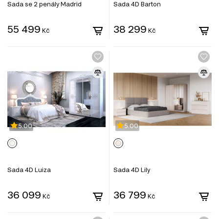
Sada se 2 penály Madrid
Sada 4D Barton
55 499
38 299
Kč
Kč
5.00
5.00
Sada 4D Luiza
Sada 4D Lily
36 099
36 799
Kč
Kč