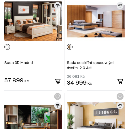
Sada 3D Madrid
Sada se skříní s posuvnými
dveřmi 2.0 Asti
36 081
Kč
57 899
Kč
34 999
Kč