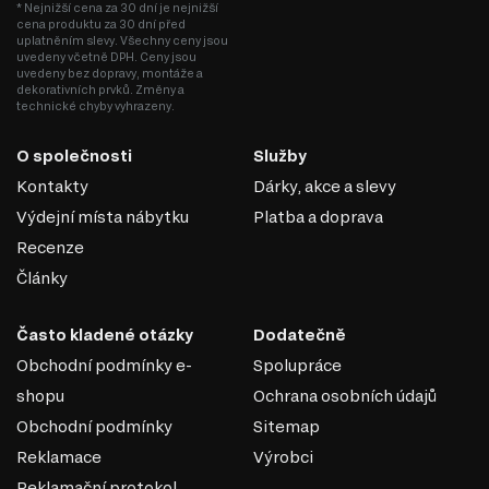
* Nejnižší cena za 30 dní je nejnižší
cena produktu za 30 dní před
uplatněním slevy. Všechny ceny jsou
uvedeny včetně DPH. Ceny jsou
uvedeny bez dopravy, montáže a
dekorativních prvků. Změny a
technické chyby vyhrazeny.
O společnosti
Služby
Kontakty
Dárky, akce a slevy
Výdejní místa nábytku
Platba a doprava
Recenze
Články
Často kladené otázky
Dodatečně
Obchodní podmínky e-
Spolupráce
shopu
Ochrana osobních údajů
Obchodní podmínky
Sitemap
Reklamace
Výrobci
Reklamační protokol