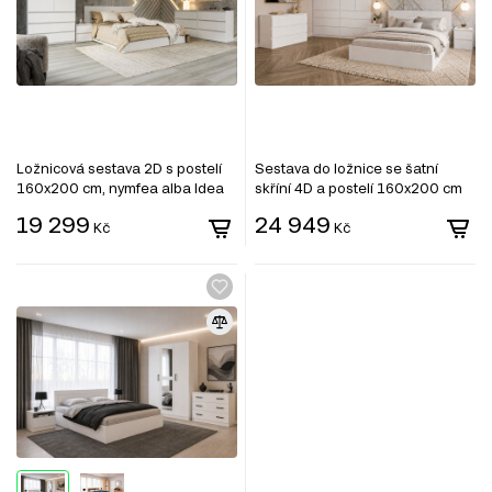
Ložnicová sestava 2D s postelí
Sestava do ložnice se šatní
160x200 cm, nymfea alba Idea
skříní 4D a postelí 160x200 cm
se zásuvkami, nymfhea alba
19 299
24 949
Kč
Idea
Kč