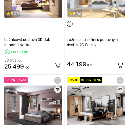
5.00
5.00
Ložnicová sestava 3D dub
Ložnice se skříní s posuvnými
sonoma Norton
dveřmi 2D Family
Na skladě
33 551
Kč
44 199
25 499
Kč
Kč
-15 %
akce
-25 %
SUPER-CENA