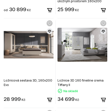
úložným prostorem 160x200
cm, dub cremona Cross Line
30 899
25 999
od
Kč
Kč
Ložnicová sestava 3D, 160х200
Ložnice 3D 160 fineline crema
Evo
Tiffany II
Na skladě
28 999
34 699
Kč
Kč