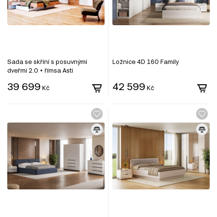
Sada se skříní s posuvnými
Ložnice 4D 160 Family
dveřmi 2.0 + římsa Asti
39 699
42 599
Kč
Kč