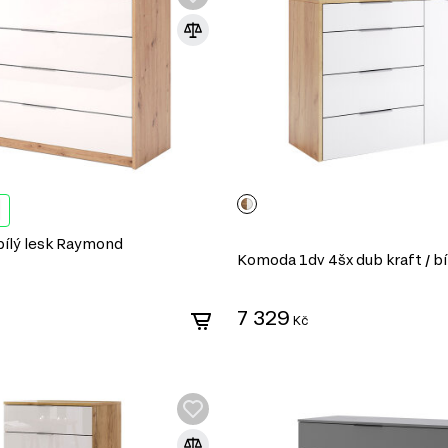
bílý lesk Raymond
Komoda 1dv 4šx dub kraft / bí
7 329
Kč