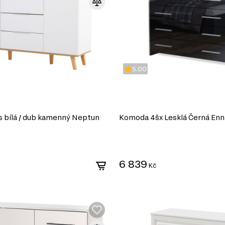
5.00
 bílá / dub kamenný Neptun
Komoda 4šx Lesklá Černá Enn
6 839
Kč