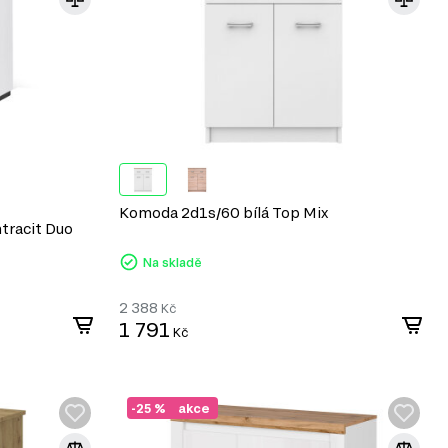
Komoda 2d1s/60 bílá Top Mix
tracit Duo
Na skladě
2 388
Kč
1 791
Kč
-25 %
akce