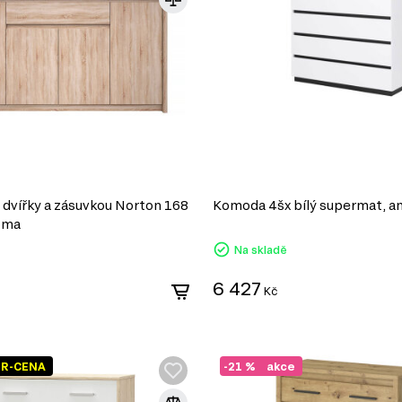
dvířky a zásuvkou Norton 168
Komoda 4šx bílý supermat, an
oma
Na skladě
6 427
Kč
ER-CENA
-21 %
akce