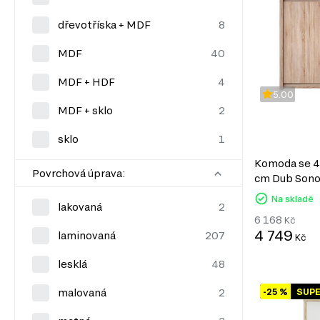
dřevotříska + MDF
MDF
MDF + HDF
5.00
MDF + sklo
sklo
Komoda se 4 
Povrchová úprava:
cm Dub Son
Na skladě
lakovaná
6 168
Kč
4 749
laminovaná
Kč
lesklá
-25 %
SUP
malovaná