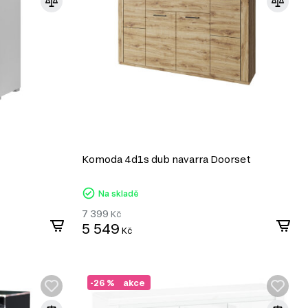
Komoda 4d1s dub navarra Doorset
Na skladě
7 399
Kč
5 549
Kč
-26 %
akce