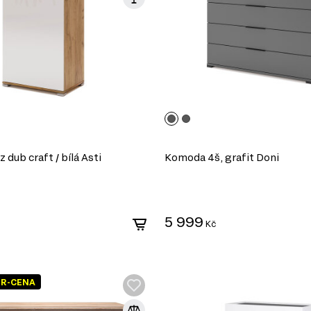
dub craft / bílá Asti
Komoda 4š, grafit Doni
5 999
Kč
ER-CENA