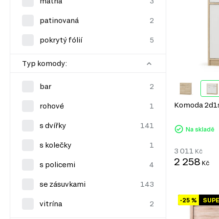
matná
patinovaná
pokrytý fólií
Typ komody:
bar
Komoda 2d1s 
rohové
s dvířky
Na skladě
s kolečky
3 011
Kč
2 258
Kč
s policemi
se zásuvkami
-25 %
SUP
vitrína