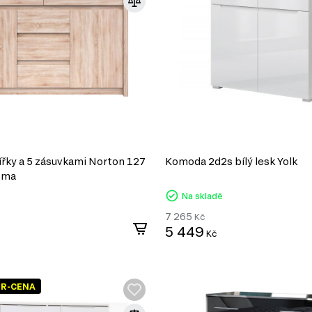
řky a 5 zásuvkami Norton 127
Komoda 2d2s bílý lesk Yolk
oma
Na skladě
7 265
Kč
5 449
Kč
ER-CENA