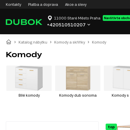
Kontakty
Platba a doprava
Akce a slevy
11000 Staré Město Praha
Navštivte obch
+420510510207
Katalog nábytku
Komody a skříňky
Komody
Komody
Bílé komody
Komody dub sonoma
Komody s 
top