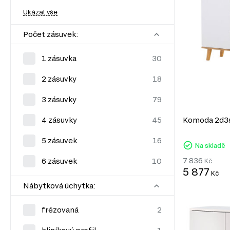
Ukázat vše
Počet zásuvek:
1 zásuvka
2 zásuvky
3 zásuvky
4 zásuvky
Komoda 2d3s
5 zásuvek
Na skladě
7 836
6 zásuvek
Kč
5 877
Kč
Nábytková úchytka:
frézovaná