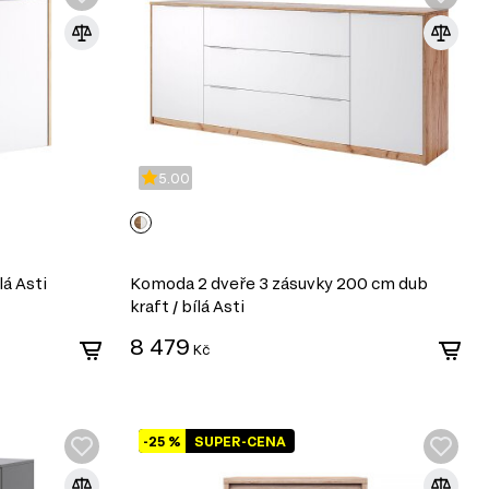
5.00
lá Asti
Komoda 2 dveře 3 zásuvky 200 cm dub
kraft / bílá Asti
8 479
Kč
-25 %
SUPER-CENA