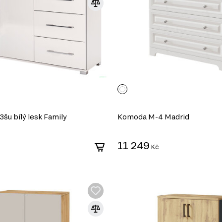
šu bílý lesk Family
Komoda M-4 Madrid
11 249
Kč