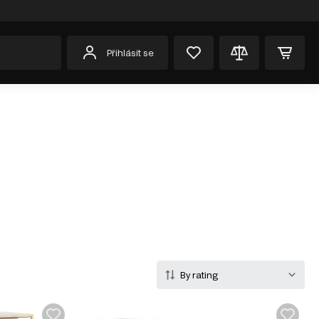
Přihlásit se
By rating