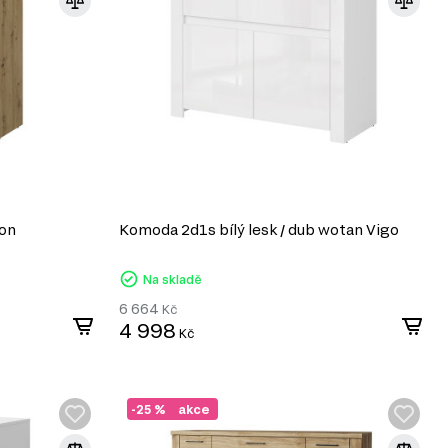
son
Komoda 2d1s bílý lesk / dub wotan Vigo
Na skladě
6 664
Kč
4 998
Kč
-25 %
akce