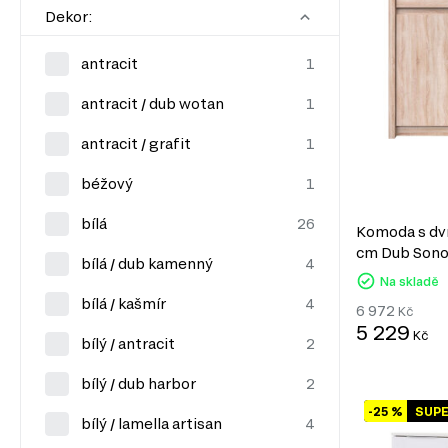
Dekor:
antracit
antracit / dub wotan
antracit / grafit
béžový
bílá
Komoda s dví
cm Dub Son
bílá / dub kamenný
Na skladě
bílá / kašmír
6 972
Kč
5 229
Kč
bílý / antracit
bílý / dub harbor
-25 %
SUP
bílý / lamella artisan