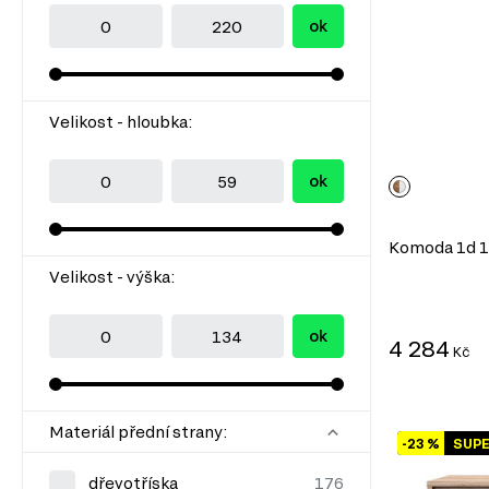
ok
Velikost - hloubka:
ok
Komoda 1d 1z 
Velikost - výška:
ok
4 284
Kč
Materiál přední strany:
-23 %
SUP
dřevotříska