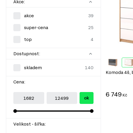
Akce:
akce
super-cena
top
Dostupnost:
skladem
Komoda 4š, 
Cena:
6 749
Kč
ok
Velikost - šířka: