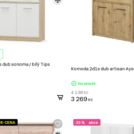
dub sonoma / bílý Tips
Komoda 2d1s dub artisan Ay
Na skladě
4 138
Kč
3 269
Kč
ER-CENA
-25 %
akce