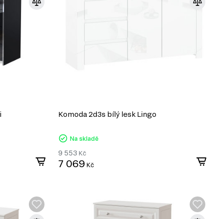
i
Komoda 2d3s bílý lesk Lingo
Na skladě
9 553
Kč
7 069
Kč