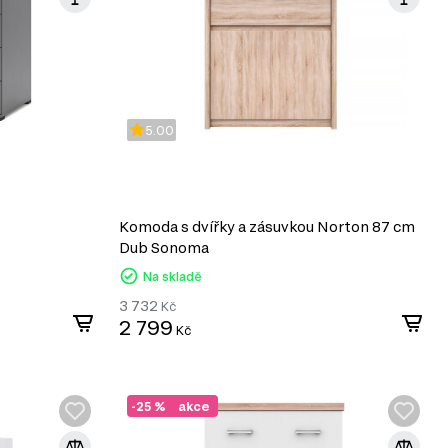
5.00
Komoda s dvířky a zásuvkou Norton 87 cm
Dub Sonoma
Na skladě
3 732
Kč
2 799
Kč
-25 %
akce