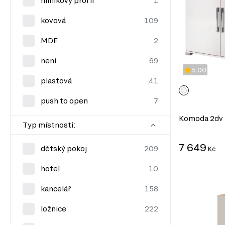
hliníkový profil
kovová
MDF
není
5.00
plastová
push to open
Komoda 2dv 3
Typ místnosti:
7 649
dětský pokoj
Kč
hotel
kancelář
ložnice