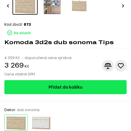
Kód zboží:
873
Na skladě
Komoda 3d2s dub sonoma Tips
4 359
Kč – doporučená cena výrobce
3 269
Kč
Cena včetně DPH
Přidat do košíku
Dekor:
dub sonoma