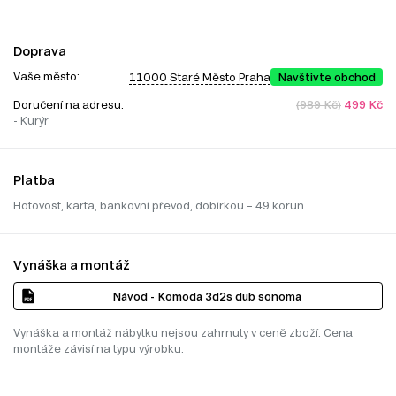
Doprava
Vaše město:
11000 Staré Město Praha
Navštivte obchod
Doručení na adresu:
(989 Kč)
499 Kč
- Kurýr
Platba
Hotovost, karta, bankovní převod, dobírkou – 49 korun.
Vynáška a montáž
Návod - Komoda 3d2s dub sonoma
Vynáška a montáž nábytku nejsou zahrnuty v ceně zboží. Cena
montáže závisí na typu výrobku.