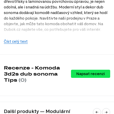
dřevotřísky s laminovanou povrchovou úpravou, je nejen
odolná, ale i snadná na údržbu. Moderní styl a dekor dub
sonoma dodávají komodě nadčasový vzhled, který se hodí
do každého pokoje. Navštivte naši prodejnu v Praze a
objevte, jak může tato komoda obohatit váš domov. Na
Dubok.cz najdete vše, co potřebujete pro váš interiér.
Dostupné modifikace produktu
Číst celý text
Komoda 3d2s je dostupná ve dvou dekorech: dub sonoma a
kombinaci dub sonoma / bílý. Tato variabilita umožňuje
snadné přizpůsobení komody vašemu osobnímu stylu a
potřebám.
Recenze - Komoda
3d2s dub sonoma
Charakteristiky, vlastnosti a výhody
Napsat recenzi
Tips
(0)
Moderní design.
Komoda se vyznačuje elegantními liniemi a
nadčasovým dekorem, který se hodí do různých interiérů.
Praktické uspořádání.
Dvě zásuvky a skříňka s dvířky poskytují
dostatek úložného prostoru pro různé předměty, což usnadňuje
organizaci vašeho domova.
Odolný materiál.
Vyrobená z dřevotřísky s laminovanou
povrchovou úpravou, komoda je odolná proti poškrábání a snadno
Další produkty — Modulární
se čistí.