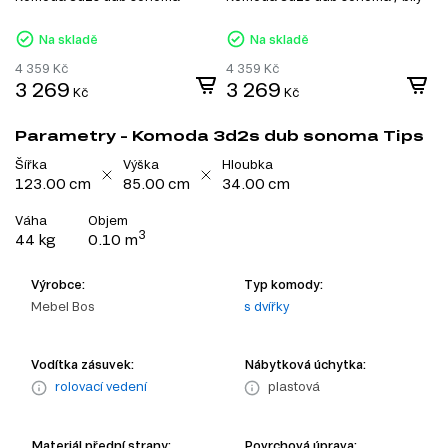
Na skladě
Na skladě
4 359
Kč
4 359
Kč
3 269
3 269
Kč
Kč
Parametry - Komoda 3d2s dub sonoma Tips
Šířka
Výška
Hloubka
123.00 cm
85.00 cm
34.00 cm
Váha
Objem
3
44 kg
0.10 m
Výrobce:
Typ komody:
Mebel Bos
s dvířky
Vodítka zásuvek:
Nábytková úchytka:
rolovací vedení
plastová
Materiál přední strany:
Povrchová úprava: