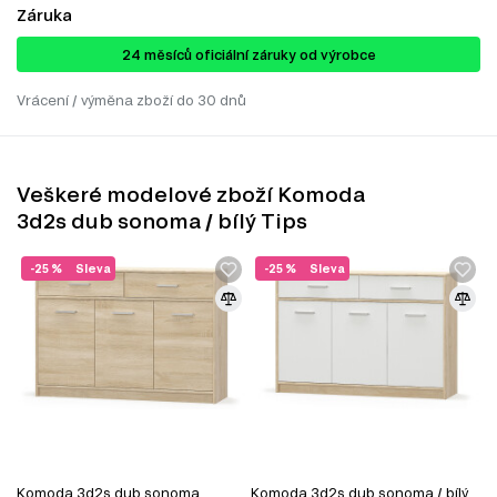
Záruka
24 ​​​​měsíců oficiální záruky od výrobce
Vrácení / výměna zboží do 30 dnů
Veškeré modelové zboží Komoda
3d2s dub sonoma / bílý Tips
-25 %
Sleva
-25 %
Sleva
Komoda 3d2s dub sonoma
Komoda 3d2s dub sonoma / bílý