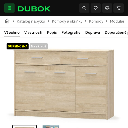
Katalog nábytku
Komody a skříňky
Komody
Modulární
Všechno
Vlastnosti
Popis
Fotografie
Doprava
Doporučené 
SUPER-CENA
Na skladě