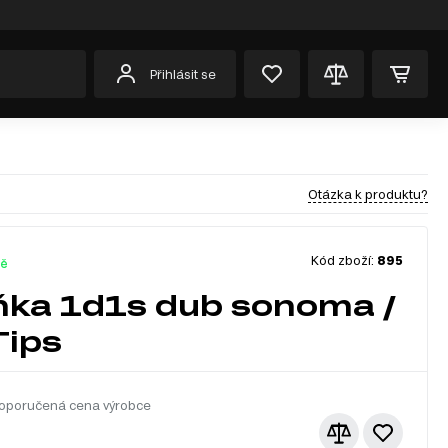
Přihlásit se
Otázka k produktu?
Kód zboží:
895
dě
ňka 1d1s dub sonoma /
Tips
oporučená cena výrobce