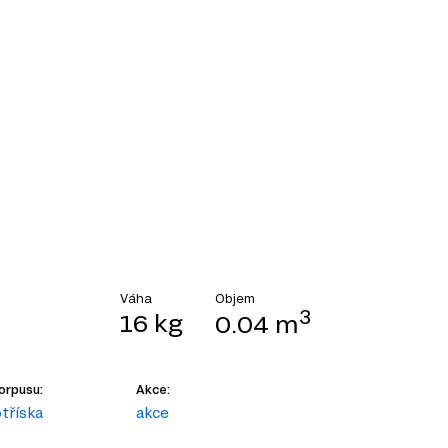
Objem
Váha
3
16 kg
0.04 m
orpusu:
Akce:
tříska
akce