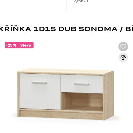
výrobku.
ŘÍŇKA 1D1S DUB SONOMA / BÍ
-25 %
Sleva