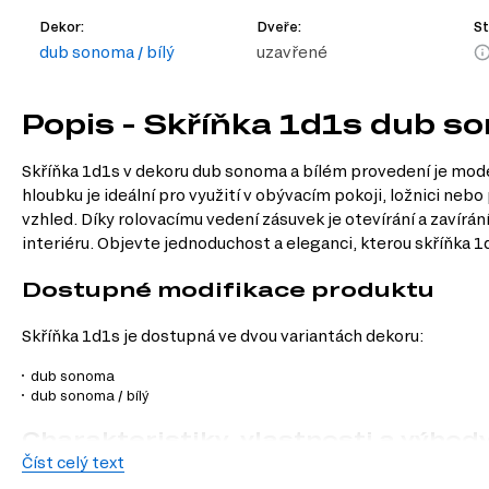
Dekor:
Dveře:
St
dub sonoma / bílý
uzavřené
Popis - Skříňka 1d1s dub so
Skříňka 1d1s v dekoru dub sonoma a bílém provedení je mode
hloubku je ideální pro využití v obývacím pokoji, ložnici ne
vzhled. Díky rolovacímu vedení zásuvek je otevírání a zavírán
interiéru. Objevte jednoduchost a eleganci, kterou skříňka 1d1
Dostupné modifikace produktu
Skříňka 1d1s je dostupná ve dvou variantách dekoru:
dub sonoma
dub sonoma / bílý
Charakteristiky, vlastnosti a výhod
Číst celý text
Moderní styl.
Skříňka se vyznačuje čistými liniemi a minimalistickým 