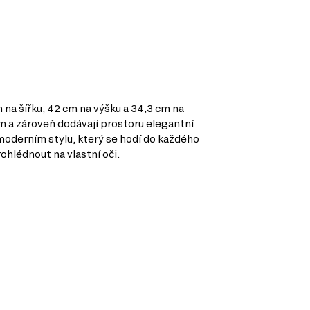
na šířku, 42 cm na výšku a 34,3 cm na
em a zároveň dodávají prostoru elegantní
a moderním stylu, který se hodí do každého
rohlédnout na vlastní oči.