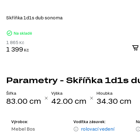
Skříňka 1d1s dub sonoma
Na skladě
1 865
Kč
1 399
Kč
Parametry - Skříňka 1d1s du
Šířka
Výška
Hloubka
83.00 cm
42.00 cm
34.30 cm
Výrobce:
Vodítka zásuvek:
Ná
Mebel Bos
rolovací vedení