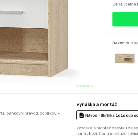
Cena včetně
Dekor:
dub so
Vynáška a montáž
rta, bankovní převod, dobírkou –
Návod - Skříňka 1d1s dub so
Vynáška a montáž nábytku nejso
ceně zboží. Cena montáže závisí