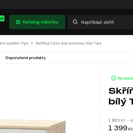
od
Katalog nábytku
rní systém Tips
Skříňka 1d1s dub sonoma / bílý Tips
Doporučené produkty
Na skla
Skří
bílý 
1 865
Kč – d
1 399
Kč