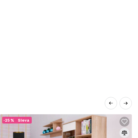
-25 %
Sleva
rozšířenějších materiálů v nábytkářském
řísek pod vysokým tlakem s přidáním