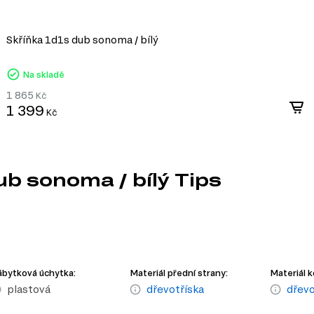
Skříňka 1d1s dub sonoma / bílý
Na skladě
1 865
Kč
1 399
Kč
b sonoma / bílý Tips
bytková úchytka:
Materiál přední strany:
Materiál k
plastová
dřevotříska
dřevo