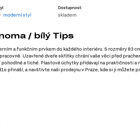
yl:
Dostupnost:
moderní styl
skladem
noma / bílý Tips
rním a funkčním prvkem do každého interiéru. S rozměry 83 cm 
bo pracovně. Uzavřené dveře skříňky chrání vaše věci před prach
í pohodlné a tiché. Plastové úchytky přidávají na praktičnosti 
s přináší, a navštivte naši prodejnu v Praze, kde si ji můžete p
y
designem, který se hodí do různých interiérů.