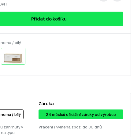
 DPH
Přidat do košíku
noma / bílý
Záruka
noma / bílý
24 ​​​​měsíců oficiální záruky od výrobce
u zahrnuty v
Vrácení / výměna zboží do 30 dnů
 na typu