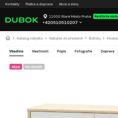
Kontakty
Platba a doprava
Akce a slevy
11000 Staré Město Praha
Navštivte obch
+420510510207
Katalog nábytku
Nábytek do předsíně
Botníky
Modulá
Všechno
Vlastnosti
Popis
Fotografie
Doprava
akce
Na skladě