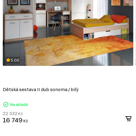
syntetických pryskyřic jako pojiva. DTD j
korpusového nábytku, čelních ploch a dek
univerzálnosti a dostupnosti.
Výhody DTD:
Různorodost designů: Umožňuje výrobu nábytku 
široké škále dekorativních povrchů.
Snadné zpracování: DTD lze snadno řezat a vrt
konstrukcí.
5.00
Odolnost vůči vlivům: Laminované DTD je dobře c
mechanickému poškození.
Ekologičnost: Moderní výrobci zajišťují minimál
ekologickými normami.
DTD je praktickým a ekonomickým řešení
Dětská sestava II dub sonoma / bílý
vytvářet jak standardní, tak jedinečné de
Na skladě
22 332
Kč
16 749
Kč
časový vzhled, který
usky, které jsou nejen