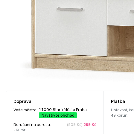
Doprava
Platba
11000 Staré Město Praha
Vaše město:
Hotovost, ka
Navštivte obchod
49 korun.
Doručení na adresu:
(509 Kč)
299 Kč
- Kurýr