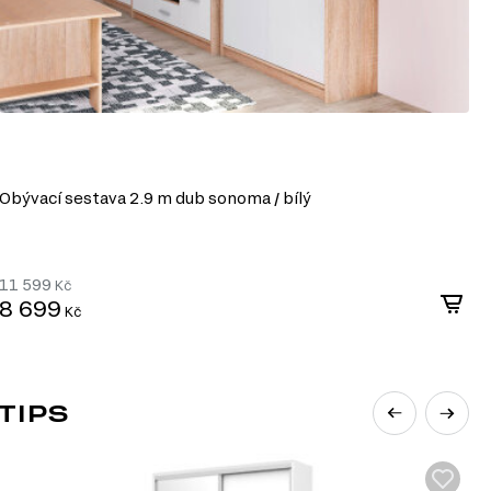
Obývací sestava 2.9 m dub sonoma / bílý
O
11 599
1
Kč
8 699
1
Kč
TIPS