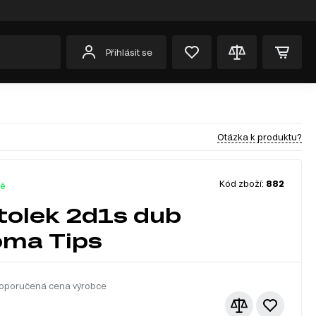
Přihlásit se
Otázka k produktu?
Kód zboží:
882
dě
tolek 2d1s dub
ma Tips
oporučená cena výrobce