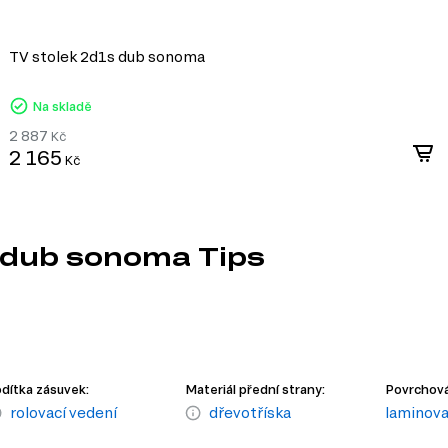
TV stolek 2d1s dub sonoma
Na skladě
2 887
Kč
2 165
Kč
s dub sonoma Tips
dítka zásuvek:
Materiál přední strany:
Povrchová
rolovací vedení
dřevotříska
laminov