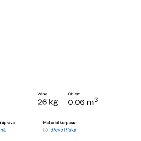
Objem
Váha
3
26 kg
0.06 m
 úprava:
Materiál korpusu:
aná
dřevotříska