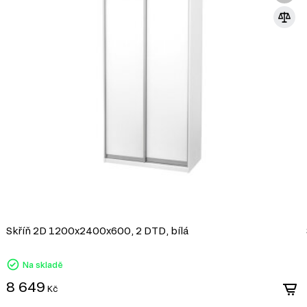
DTD (dřevotřísková deska) je jedním z nej
průmyslu. Vyrábí se lisováním dřevních t
syntetických pryskyřic jako pojiva. DTD j
korpusového nábytku, čelních ploch a dek
univerzálnosti a dostupnosti.
Výhody DTD:
Různorodost designů: Umožňuje výrobu nábytku 
široké škále dekorativních povrchů.
Snadné zpracování: DTD lze snadno řezat a vrt
konstrukcí.
Odolnost vůči vlivům: Laminované DTD je dobře c
mechanickému poškození.
Ekologičnost: Moderní výrobci zajišťují minimál
ekologickými normami.
Skříň 2D 1200x2400x600, 2 DTD, bílá
DTD je praktickým a ekonomickým řešení
vytvářet jak standardní, tak jedinečné de
Na skladě
8 649
Kč