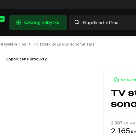
od
Katalog nábytku
ní systém Tips
TV stolek 2d1s dub sonoma Tips
Doporučené produkty
Na skla
TV s
sono
2 887
Kč – d
2 165
Kč