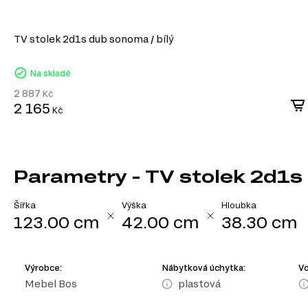
TV stolek 2d1s dub sonoma / bílý
Na skladě
2 887
Kč
2 165
Kč
Parametry - TV stolek 2d1
Šířka
Výška
Hloubka
123.00 cm
42.00 cm
38.30 cm
Výrobce:
Nábytková úchytka:
Vo
Mebel Bos
plastová