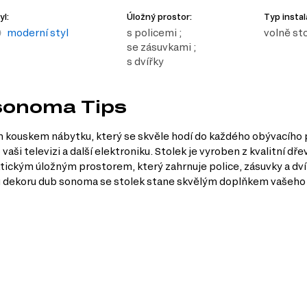
yl:
Úložný prostor:
Typ instal
moderní styl
s policemi ;
volně sto
se zásuvkami ;
s dvířky
 sonoma Tips
 kouskem nábytku, který se skvěle hodí do každého obývacího p
 vaši televizi a další elektroniku. Stolek je vyroben z kvalitní 
ktickým úložným prostorem, který zahrnuje police, zásuvky a dv
 dekoru dub sonoma se stolek stane skvělým doplňkem vašeho in