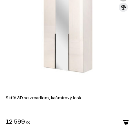
Skříň 3D se zrcadlem, kašmírový lesk
12 599
MODERNÍ STYL
Kč