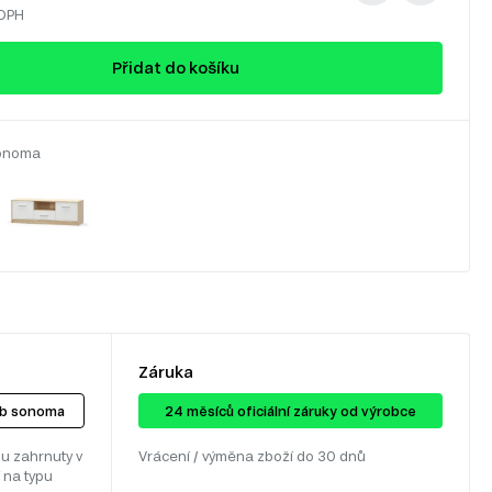
 DPH
Přidat do košíku
onoma
Záruka
ub sonoma
24 ​​​​měsíců oficiální záruky od výrobce
u zahrnuty v
Vrácení / výměna zboží do 30 dnů
 na typu