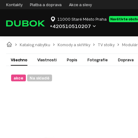
Kontakty
Platba a doprava
Akce a slevy
11000 Staré Město Praha
Navštivte obch
+420510510207
Katalog nábytku
Komody a skříňky
TV stolky
Modulár
Všechno
Vlastnosti
Popis
Fotografie
Doprava
akce
Na skladě