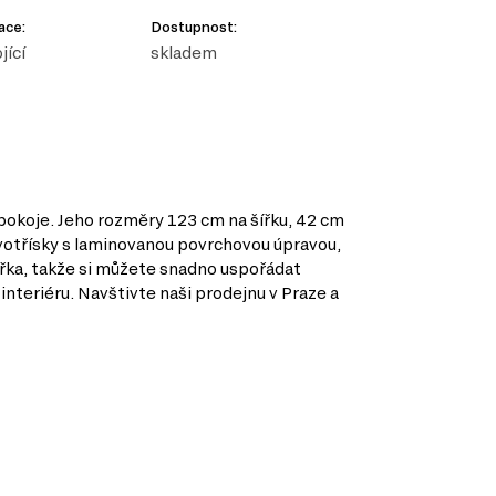
ace:
Dostupnost:
jící
skladem
okoje. Jeho rozměry 123 cm na šířku, 42 cm
dřevotřísky s laminovanou povrchovou úpravou,
ířka, takže si můžete snadno uspořádat
teriéru. Navštivte naši prodejnu v Praze a