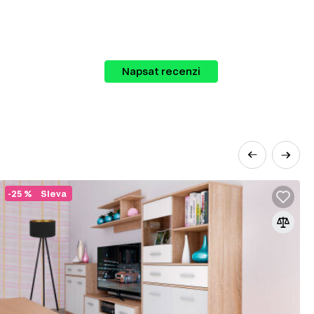
Napsat recenzi
ov.
 které vám umožní snadno vybavit celý váš
-25 %
Sleva