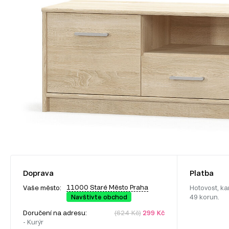
Doprava
Platba
11000 Staré Město Praha
Vaše město:
Hotovost, ka
Navštivte obchod
49 korun.
Doručení na adresu:
(624 Kč)
299 Kč
- Kurýr