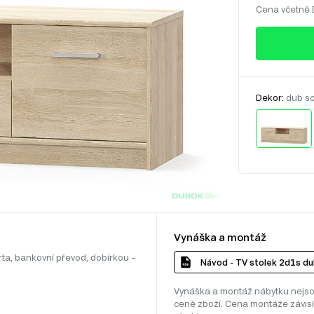
Cena včetně
Dekor:
dub s
Vynáška a montáž
rta, bankovní převod, dobírkou –
Návod - TV stolek 2d1s d
Vynáška a montáž nábytku nejso
ceně zboží. Cena montáže závisí