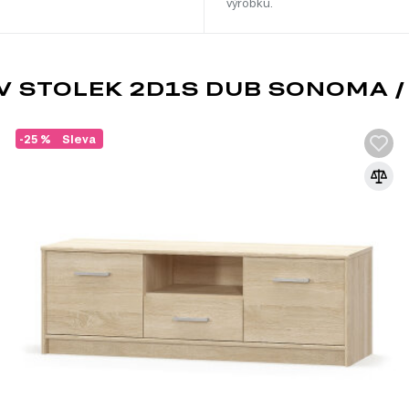
výrobku.
 STOLEK 2D1S DUB SONOMA / 
-25 %
Sleva