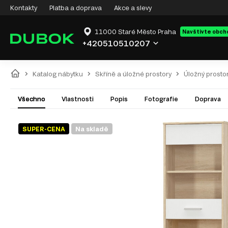
Kontakty
Platba a doprava
Akce a slevy
11000 Staré Město Praha
Navštivte obch
+420510510207
Katalog nábytku
Skříně a úložné prostory
Úložný prosto
Všechno
Vlastnosti
Popis
Fotografie
Doprava
SUPER-CENA
Na skladě