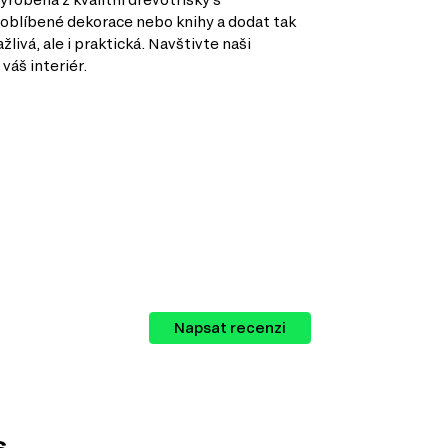
 oblíbené dekorace nebo knihy a dodat tak
ivá, ale i praktická. Navštivte naši
váš interiér.
Napsat recenzi
zných kategorií, a to:
S