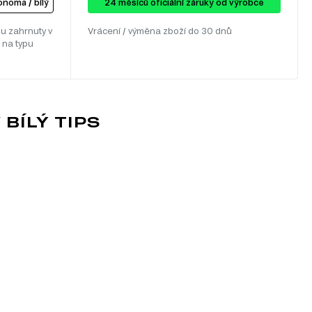
noma / bílý
24 ​​​​měsíců oficiální záruky od výrobce
u zahrnuty v
Vrácení / výměna zboží do 30 dnů
 na typu
BÍLÝ TIPS