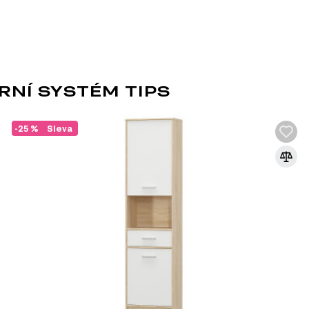
hodí se i pro samostatnou
né pro domácí použití.
bytek, kde není potřeba
NÍ SYSTÉM TIPS
-25 %
Sleva
DŘEVOTŘÍSKA
DTD (dřevotřísková deska) je jedním z nej
průmyslu. Vyrábí se lisováním dřevních t
syntetických pryskyřic jako pojiva. DTD j
korpusového nábytku, čelních ploch a dek
univerzálnosti a dostupnosti.
Výhody DTD:
Různorodost designů: Umožňuje výrobu nábytku 
široké škále dekorativních povrchů.
Snadné zpracování: DTD lze snadno řezat a vrt