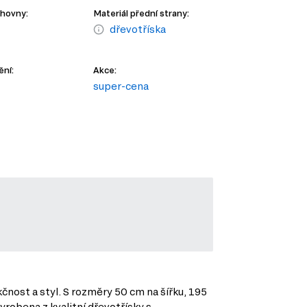
ihovny:
Materiál přední strany:
dřevotříska
ění:
Akce:
super-cena
čnost a styl. S rozměry 50 cm na šířku, 195
yrobena z kvalitní dřevotřísky s