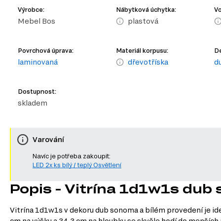
Výrobce:
Nábytková úchytka:
Vo
Mebel Bos
plastová
Povrchová úprava:
Materiál korpusu:
De
laminovaná
dřevotříska
d
Dostupnost:
skladem
Varování
Navíc je potřeba zakoupit:
LED 2x ks bílý / teplý Osvětlení
Popis - Vitrína 1d1w1s dub 
Vitrína 1d1w1s v dekoru dub sonoma a bílém provedení je ide
cm na výšku a 34,3 cm na hloubku se skvěle hodí do menších p