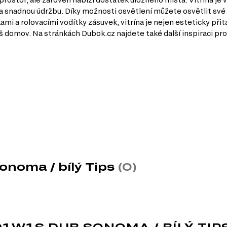
 a snadnou údržbu. Díky možnosti osvětlení můžete osvětlit své
a rolovacími vodítky zásuvek, vitrína je nejen esteticky přitažl
š domov. Na stránkách Dubok.cz najdete také další inspiraci pro 
y
iérů a dodá vašemu domovu elegantní vzhled.
ální pro menší prostory, aniž byste museli obětovat úložný prostor.
úpravou, vitrína je odolná a snadno se čistí.
onoma / bílý Tips
(0)
aše oblíbené předměty a přidat do prostoru příjemnou atmosféru.
ohyb zásuvek, což zvyšuje komfort používání.
ku
Tips
, který se skládá z 29 produktů. Můžete si vybrat zboží rů
D1W1S DUB SONOMA / BÍLÝ TIP