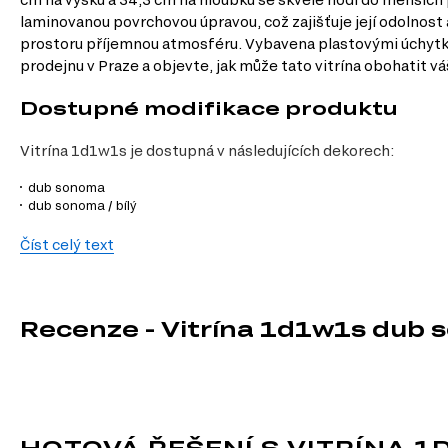
laminovanou povrchovou úpravou, což zajišťuje její odolnost
prostoru příjemnou atmosféru. Vybavena plastovými úchytkami 
prodejnu v Praze a objevte, jak může tato vitrína obohatit vá
Dostupné modifikace produktu
Vitrína 1d1w1s je dostupná v následujících dekorech:
dub sonoma
dub sonoma / bílý
Charakteristiky, vlastnosti a výhod
Číst celý text
Moderní design.
Vitrína v moderním stylu se hodí do různých inter
Praktické rozměry.
S šířkou 50 cm a hloubkou 34,3 cm je vitrína ide
Kvalitní materiály.
Vyrobena z dřevotřísky s laminovanou povrchovou 
Recenze - Vitrína 1d1w1s dub s
Možnost osvětlení.
Osvětlení vitríny umožňuje efektivně vystavit v
Rolovací vodítka zásuvek.
Tato vlastnost zajišťuje hladký a tichý p
Informace o sérii nábytku
Tento produkt je součástí modulového systému série nábyt
HOTOVÁ ŘEŠENÍ S VITRÍNA 1