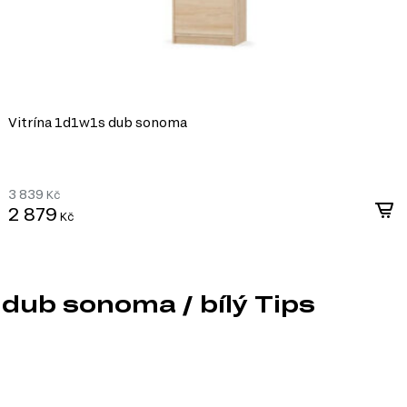
Vitrína 1d1w1s dub sonoma
3 839
Kč
2 879
Kč
dub sonoma / bílý Tips