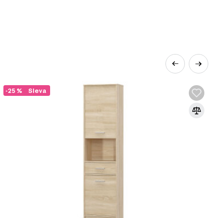
-25 %
Sleva
rozšířenějších materiálů v nábytkářském
řísek pod vysokým tlakem s přidáním
e základním materiálem pro výrobu
orativních panelů díky své ekonomičnosti,
v moderním, klasickém nebo jiném stylu díky
at, což umožňuje výrobu nábytku různých tvarů a