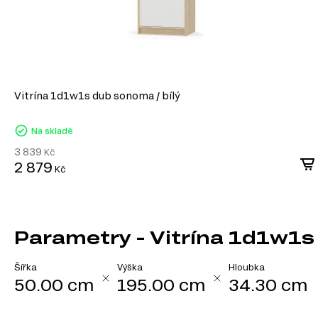
Vitrína 1d1w1s dub sonoma / bílý
Na skladě
3 839
Kč
2 879
Kč
Parametry - Vitrína 1d1w1s 
Šířka
Výška
Hloubka
50.00 cm
195.00 cm
34.30 cm