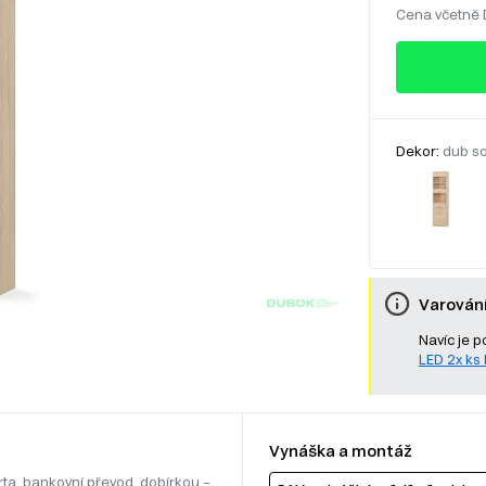
Cena včetně
Dekor:
dub so
Varován
Navíc je p
LED 2x ks b
Vynáška a montáž
rta, bankovní převod, dobírkou –