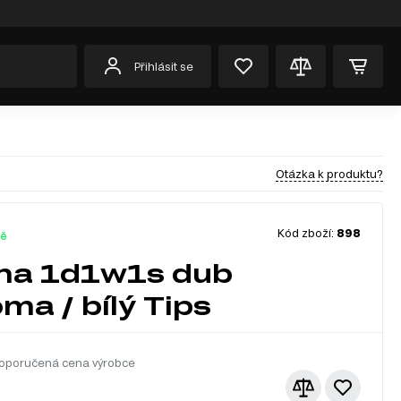
Přihlásit se
Otázka k produktu?
Kód zboží:
898
dě
ína 1d1w1s dub
ma / bílý Tips
oporučená cena výrobce