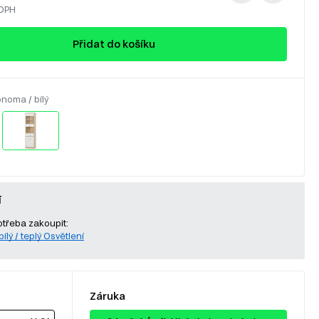
 DPH
Přidat do košíku
noma / bílý
í
otřeba zakoupit:
ílý / teplý Osvětlení
Záruka