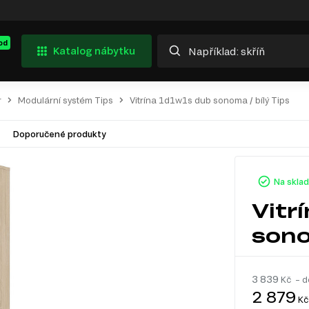
od
Katalog nábytku
r
Modulární systém Tips
Vitrína 1d1w1s dub sonoma / bílý Tips
Doporučené produkty
Na skla
Vitr
sono
3 839
Kč – d
2 879
Kč