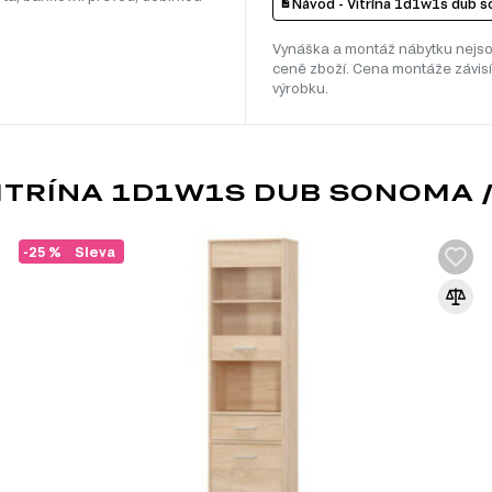
Návod - Vitrína 1d1w1s dub so
Vynáška a montáž nábytku nejso
ceně zboží. Cena montáže závisí
výrobku.
TRÍNA 1D1W1S DUB SONOMA / 
-25 %
Sleva