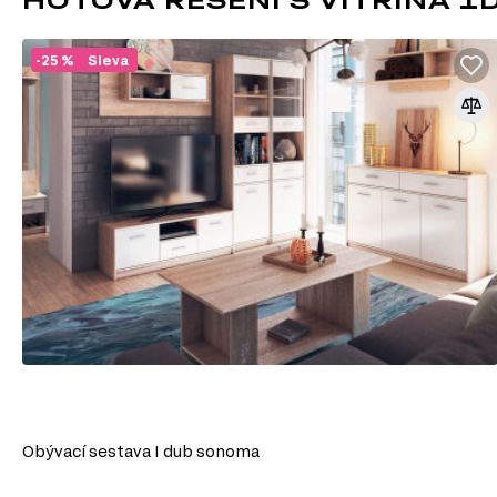
TV stolky
Komody
-25 %
Sleva
Konferenční stolky
Jednolůžková postel
Šatní panely do předsíně
Šatní skříň
Úložný prostor
Nástěnné police a skříňky
Botníky do předsíně
Kancelářské stoly
ROLOVACÍ VEDENÍ
Kolejničkové vedení jsou speciální mechanismy, které zajišťuj
pohyb nábytkových prvků, jako jsou zásuvky, vysouvací polic
na základě kovových lišt vybavených koly, které minimalizují t
klouzání pohyblivých částí.
Hlavní charakteristiky kolejničkových vedení:
Jednoduchost konstrukce: Skládají se ze dvou hlavních částí – vnějš
Obývací sestava I dub sonoma
a vnitřní (upevňuje se na zásuvku). Mezi nimi jsou umístěná kola, kter
Materiály: Obvykle jsou vyráběna z oceli nebo hliníku, přičemž kola 