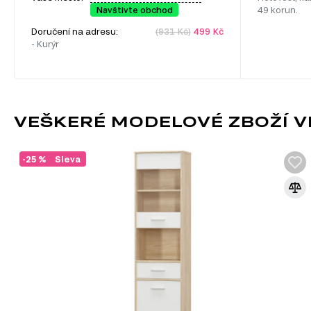
Navštivte obchod
49 korun.
Doručení na adresu:
(931 Kč)
499 Kč
- Kurýr
VEŠKERÉ MODELOVÉ ZBOŽÍ VI
-25 %
Sleva