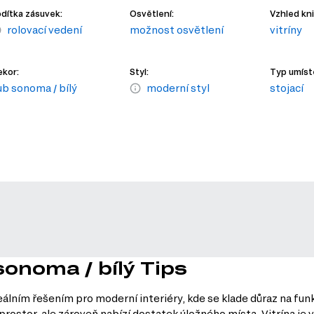
dítka zásuvek:
Osvětlení:
Vzhled kn
rolovací vedení
možnost osvětlení
vitríny
kor:
Styl:
Typ umíst
ub sonoma / bílý
moderní styl
stojací
sonoma / bílý Tips
álním řešením pro moderní interiéry, kde se klade důraz na funk
rostor, ale zároveň nabízí dostatek úložného místa. Vitrína je v