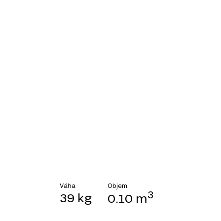
Objem
Váha
3
39 kg
0.10 m