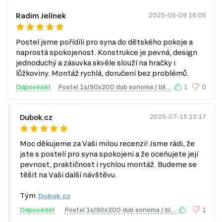
bezpečné pro děti a zároveň pohodlné na používání.
Radim Jelínek
2025-06-09 16:06
Informace o sérii nábytku
Série nábytku Tips se skládá z 29 produktů, které zahrnují
Postel jsme pořídili pro syna do dětského pokoje a
různé kategorie, jež si můžete prohlédnout na našich
naprostá spokojenost. Konstrukce je pevná, design
stránkách:
jednoduchý a zásuvka skvěle slouží na hračky i
lůžkoviny. Montáž rychlá, doručení bez problémů.
TV stolky
Komody
Odpovědět
Postel 1s/90x200 dub sonoma / bílý Tips
1
0
Konferenční stolky
Jednolůžková postel
Šatní panely do předsíně
Dubok.cz
2025-07-15 15:17
Šatní skříň
Úložný prostor
Nástěnné police a skříňky
Moc děkujeme za Vaši milou recenzi! Jsme rádi, že
Botníky do předsíně
jste s postelí pro syna spokojeni a že oceňujete její
Kancelářské stoly
pevnost, praktičnost i rychlou montáž. Budeme se
těšit na Vaši další návštěvu.
Tým
Dubok.cz
Odpovědět
Postel 1s/90x200 dub sonoma / bílý Tips
1