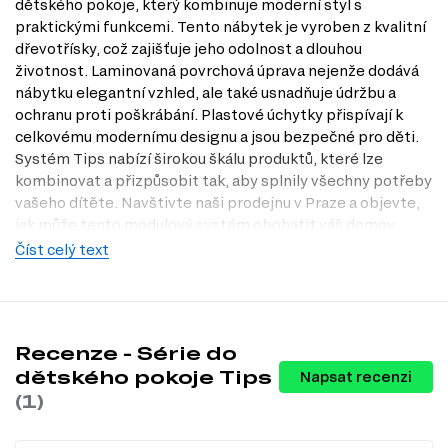
dětského pokoje, který kombinuje moderní styl s
praktickými funkcemi. Tento nábytek je vyroben z kvalitní
dřevotřísky, což zajišťuje jeho odolnost a dlouhou
životnost. Laminovaná povrchová úprava nejenže dodává
nábytku elegantní vzhled, ale také usnadňuje údržbu a
ochranu proti poškrábání. Plastové úchytky přispívají k
celkovému modernímu designu a jsou bezpečné pro děti.
Systém Tips nabízí širokou škálu produktů, které lze
kombinovat a přizpůsobit tak, aby splnily všechny potřeby
vašeho dítěte. Navštivte naši prodejnu v Praze a objevte,
jak může tento modulový systém obohatit váš domov.
Nezapomeňte se podívat na naši nabídku na Dubok.cz.
Číst celý text
Charakteristiky, vlastnosti a výhody
Moderní styl.
Tento nábytek dodá vašemu dětskému pokoji svěží
a trendy vzhled, který osloví jak děti, tak rodiče.
Recenze - Série do
Odolný materiál.
Dřevotříska použitá na výrobu zajišťuje vysokou
odolnost a dlouhou životnost, což je ideální pro aktivní děti.
dětského pokoje Tips
Napsat recenzi
Laminovaná povrchová úprava.
Tato úprava nejenže chrání
(1)
nábytek před poškrábáním, ale také usnadňuje jeho údržbu a
čištění.
Bezpečné úchytky.
Plastové úchytky jsou navrženy tak, aby byly