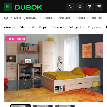
Katalog nábytku
Modulární nábytek
Modulární dětské
Všechno
Vlastnosti
Popis
Recenze
Fotografie
Doprava
H
-25 %
Sleva