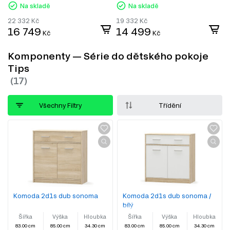
Na skladě
Na skladě
22 332
Kč
19 332
Kč
16 749
14 499
Kč
Kč
Komponenty — Série do dětského pokoje
Tips
Všechny Filtry
Třídění
Komoda 2d1s dub sonoma
Komoda 2d1s dub sonoma /
bílý
Šířka
Výška
Hloubka
Šířka
Výška
Hloubka
83.00 cm
85.00 cm
34.30 cm
83.00 cm
85.00 cm
34.30 cm