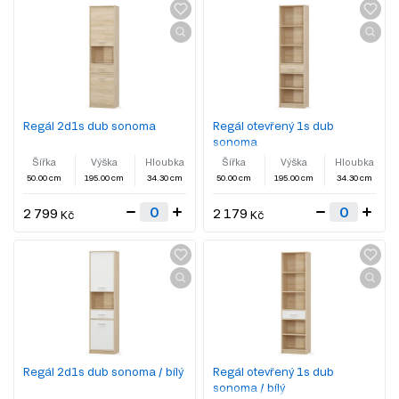
Regál 2d1s dub sonoma
Regál otevřený 1s dub
sonoma
Šířka
Výška
Hloubka
Šířka
Výška
Hloubka
50.00 cm
195.00 cm
34.30 cm
50.00 cm
195.00 cm
34.30 cm
2 799
2 179
Kč
Kč
Regál 2d1s dub sonoma / bílý
Regál otevřený 1s dub
sonoma / bílý