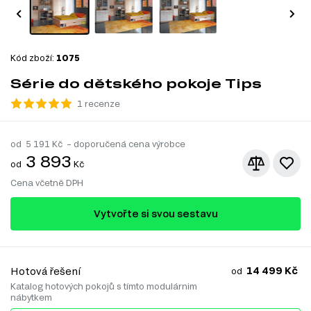
Kód zboží:
1075
Série do dětského pokoje Tips
1 recenze
od
5 191
Kč – doporučená cena výrobce
3 893
od
Kč
Cena včetně DPH
Vytvořte si svou sestavu
14 499 Kč
Hotová řešení
od
Katalog hotových pokojů s tímto modulárnim
nábytkem