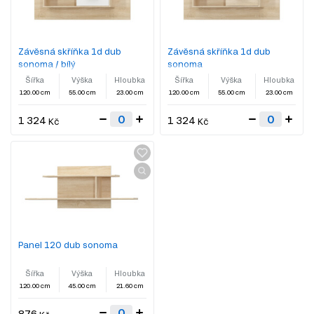
Závěsná skříňka 1d dub
Závěsná skříňka 1d dub
sonoma / bílý
sonoma
Šířka
Výška
Hloubka
Šířka
Výška
Hloubka
120.00 cm
55.00 cm
23.00 cm
120.00 cm
55.00 cm
23.00 cm
1 324
1 324
Kč
Kč
Panel 120 dub sonoma
Šířka
Výška
Hloubka
120.00 cm
45.00 cm
21.60 cm
876