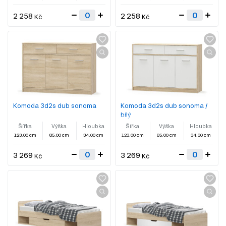
2 258
2 258
Kč
Kč
Komoda 3d2s dub sonoma
Komoda 3d2s dub sonoma /
bílý
Šířka
Výška
Hloubka
Šířka
Výška
Hloubka
123.00 cm
85.00 cm
34.00 cm
123.00 cm
85.00 cm
34.30 cm
3 269
3 269
Kč
Kč