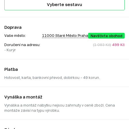
Vyberte sestavu
Doprava
Vaše město:
11000 Staré Město Praha
Navštivte obchod
Doručení na adresu:
(1 083 Kč)
499 Kč
- Kurýr
Platba
Hotovost, karta, bankovní převod, dobírkou – 49 korun.
Vynáška a montáž
Vynáška a montáž nábytku nejsou zahrnuty v ceně zboží. Cena
montáže závisí na typu výrobku.