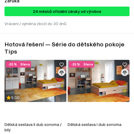
Záruka
24 ​​​​měsíců oficiální záruky od výrobce
Vrácení / výměna zboží do 30 dnů
Hotová řešení — Série do dětského pokoje
Tips
-25 %
Sleva
-25 %
Sleva
5.00
Dětská sestava II dub sonoma /
Dětská sestava I dub sonoma
bílý