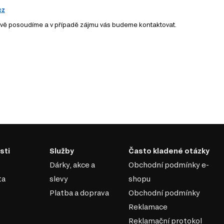
cz
vě posoudíme a v případě zájmu vás budeme kontaktovat.
sti
Služby
Často kladené otázky
Dárky, akce a
Obchodní podmínky e-
ta
slevy
shopu
Platba a doprava
Obchodní podmínky
Reklamace
Reklamační protokol