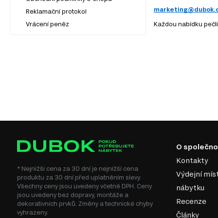
marketing@dubok.
Reklamační protokol
Vrácení peněz
Každou nabídku pečli
O společno
Kontakty
* Nejnižší cena za 30 dní je nejnižší cena
Výdejní mís
produktu za 30 dní před uplatněním slevy.
Všechny ceny jsou uvedeny včetně DPH. Ceny
nábytku
jsou uvedeny bez dopravy, montáže a
Recenze
dekorativních prvků. Změny a technické chyby
vyhrazeny.
Články