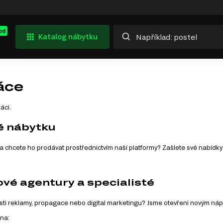
od
Katalog nábytku
áce
áci.
é nábytku
 a chcete ho prodávat prostřednictvím naší platformy? Zašlete své nabídky
vé agentury a specialisté
lasti reklamy, propagace nebo digital marketingu? Jsme otevřeni novým ná
 na: