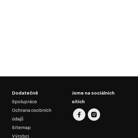
Dodatečně
Jsme na sociálních
Spolupráce
sítích
Ochrana osobních
údajů
Sitemap
Výrobci