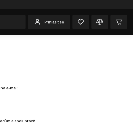
Přihlásit se
 na e-mail:
padům a spolupráci!