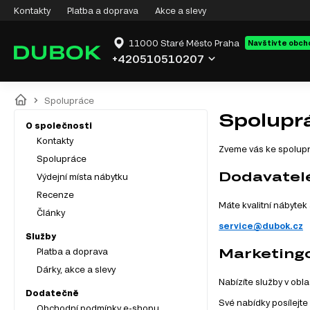
Kontakty
Platba a doprava
Akce a slevy
11000 Staré Město Praha
Navštivte obch
+420510510207
Spolupráce
Spolupr
O společnosti
Kontakty
Zveme vás ke spolupr
Spolupráce
Dodavatel
Výdejní místa nábytku
Recenze
Máte kvalitní nábytek
Články
service@dubok.cz
Služby
Marketingo
Platba a doprava
Dárky, akce a slevy
Nabízíte služby v ob
Dodatečně
Své nabídky posílejte
Obchodní podmínky e-shopu