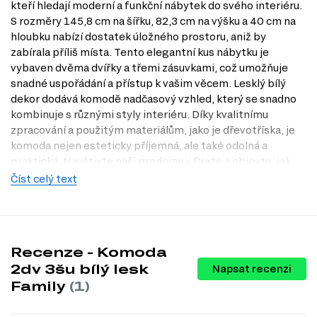
kteří hledají moderní a funkční nábytek do svého interiéru.
S rozměry 145,8 cm na šířku, 82,3 cm na výšku a 40 cm na
hloubku nabízí dostatek úložného prostoru, aniž by
zabírala příliš místa. Tento elegantní kus nábytku je
vybaven dvěma dvířky a třemi zásuvkami, což umožňuje
snadné uspořádání a přístup k vašim věcem. Lesklý bílý
dekor dodává komodě nadčasový vzhled, který se snadno
kombinuje s různými styly interiéru. Díky kvalitnímu
zpracování a použitým materiálům, jako je dřevotříska, je
komoda nejen esteticky příjemná, ale také odolná a
praktická. Navštivte naši prodejnu v Praze a objevte, jak
může tato komoda obohatit váš domov.
Číst celý text
Dostupné modifikace produktu
Charakteristiky, vlastnosti a výhody
Recenze - Komoda
Moderní design.
Komoda v bílém lesku se hodí do každého
moderního interiéru a dodává mu svěží a elegantní vzhled.
2dv 3šu bílý lesk
Napsat recenzi
Praktické uspořádání.
S kombinací dvířek a tří zásuvek nabízí
Family
(1)
dostatek úložného prostoru pro různé předměty, což usnadňuje
organizaci vašeho domova.
Kvalitní materiály.
Použití dřevotřísky zajišťuje odolnost a