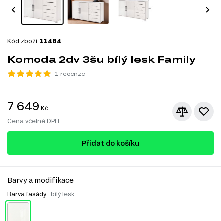
Kód zboží:
11484
Komoda 2dv 3šu bílý lesk Family
1 recenze
7 649
Kč
Cena včetně DPH
Přidat do košíku
Barvy a modifikace
Barva fasády:
bílý lesk