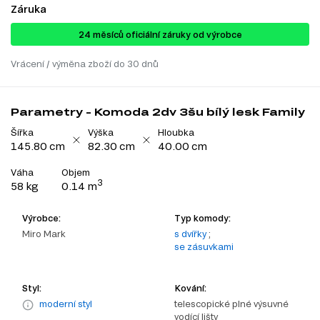
Záruka
24 ​​​​měsíců oficiální záruky od výrobce
Vrácení / výměna zboží do 30 dnů
Parametry - Komoda 2dv 3šu bílý lesk Family
Šířka
Výška
Hloubka
145.80 cm
82.30 cm
40.00 cm
Váha
Objem
3
58 kg
0.14 m
Výrobce:
Typ komody:
Miro Mark
s dvířky
;
se zásuvkami
Styl:
Kování:
moderní styl
telescopické plné výsuvné
vodící lišty