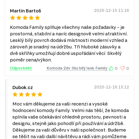
dlouhou životnost, což je důležité pro každodenní používání.
Snadná údržba.
Lesklý povrch je snadno čistitelný a odolný vůči
Martin Bartoš
2025-12-15 11:16
poškrábání, což zjednodušuje údržbu nábytku.
Kuličková vedení zásuvek.
Díky plnému výsuvu zásuvek se
Komoda Family splňuje všechny naše požadavky – je
snadno dostanete k obsahu, což zvyšuje komfort používání.
Kovové úchytky.
Moderní kovové úchytky přidávají na eleganci a
prostorná, stabilní a navíc designově velmi atraktivní.
usnadňují otevírání dvířek a zásuvek.
Lesklý bílý povrch dodává místnosti moderní vzhled a
zároveň je snadný na údržbu. Tři hluboké zásuvky a
Informace o sérii nábytku
dvě skříňky umožňují dobré uspořádání věcí. Skvělý
Komoda 2dv 3šu bílý lesk Family je součástí modulového
poměr cena/výkon.
systému Family, který zahrnuje celkem 92 produktů. Tento
Odpovědět
Komoda 2dv 3šu bílý lesk Family
0
0
systém nabízí širokou škálu nábytku, který můžete
kombinovat podle svých potřeb. Zde je přehled kategorií,
které jsou součástí této série:
Dubok.cz
2025-12-16 15:12
TV stolky
Komody
Moc vám děkujeme za vaši recenzi a vysoké
Konferenční stolky
hodnocení komody Family. Velmi nás těší, že komoda
Jednolůžkové postele
splnila vaše očekávání ohledně prostoru, pevnosti a
Manželské postele
designu, stejně jako pohodlí při používání a údržbě.
Toaletní stolky do ložnice
Šatní skříň
Děkujeme za vaši důvěru v naši společnost. Budeme
Noční stolky
se těšit na vaši další návštěvu a rádi vám pomůžeme