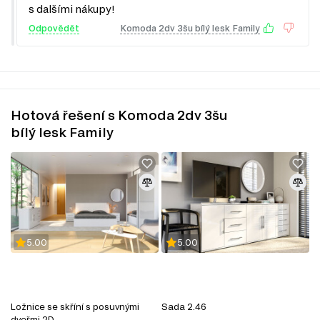
Nástěnné police a skříňky
s dalšími nákupy!
Zrcadla
Odpovědět
Komoda 2dv 3šu bílý lesk Family
Kancelářské stoly
Hotová řešení s Komoda 2dv 3šu
bílý lesk Family
5.00
5.00
MODERNÍ STYL
Moderní styl nábytku přináší do vašeho interiéru svěží a
nadčasový vzhled, který okouzlí každého návštěvníka.
Ložnice se skříní s posuvnými
Sada 2.46
Tento filtr vám pomůže najít kousky, které jsou nejen
dveřmi 2D