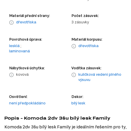
Materiál přední strany:
Počet zásuvek:
dřevotříska
3 zásuvky
Povrchová úprava:
Materiál korpusu:
lesklá
;
dřevotříska
laminovaná
Nábytková úchytka:
Vodítka zásuvek:
kovová
kuličková vedení plného
výsuvu
Osvětlení:
Dekor:
není předpokládáno
bílý lesk
Popis - Komoda 2dv 3šu bílý lesk Family
Komoda 2dv 3šu bílý lesk Family je ideálním řešením pro ty,