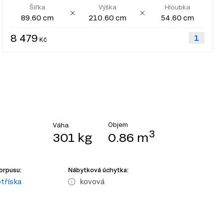
Šířka
Výška
Hloubka
89.60 cm
210.60 cm
54.60 cm
8 479
Kč
Objem
Váha
3
301 kg
0.86 m
orpusu:
Nábytková úchytka:
tříska
kovová