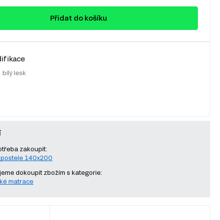
Přidat do košíku
ifikace
:
bílý lesk
í
otřeba zakoupit:
 postele 140x200
eme dokoupit zbožím s kategorie:
ké matrace