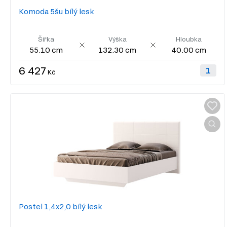
Komoda 5šu bílý lesk
Šířka
Výška
Hloubka
55.10 cm
132.30 cm
40.00 cm
6 427
Kč
Postel 1,4x2,0 bílý lesk