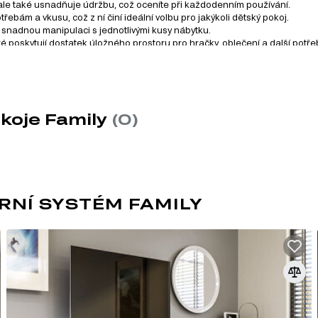
ale také usnadňuje údržbu, což oceníte při každodenním používání.
ebám a vkusu, což z ní činí ideální volbu pro jakýkoli dětský pokoj.
 a snadnou manipulaci s jednotlivými kusy nábytku.
 poskytují dostatek úložného prostoru pro hračky, oblečení a další potře
cm
 210.60 cm x 54.60 cm
koje Family
(0)
 cm
00 cm
0 cm
RNÍ SYSTÉM FAMILY
hrnuje širokou škálu produktů a nabízí celkem 92 různých kusů
ich potřeb. Můžete si vybírat z následujících kategorií: