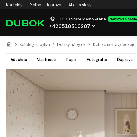
Kontakty
Platba a doprava
Akce a slevy
11000 Staré Město Praha
Navštivte obch
+420510510207
Katalog nábytku
Dětský nábytek
Dětské sestavy, pokoje
Všechno
Vlastnosti
Popis
Fotografie
Doprava