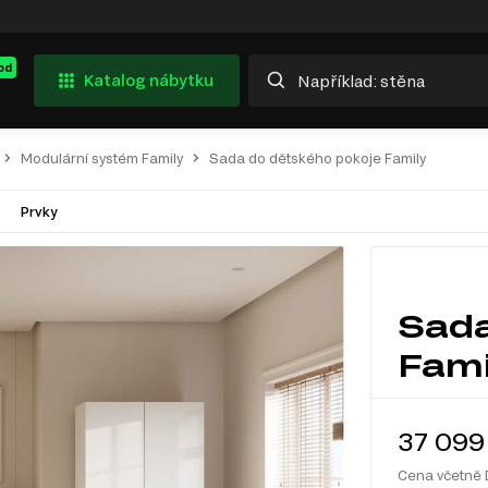
od
Katalog nábytku
Modulární systém Family
Sada do dětského pokoje Family
Prvky
Sada
Fami
37 099
Cena včetně