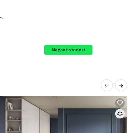
by.
Napsat recenzi
 nábytku. Tento systém vám umožňuje snadno