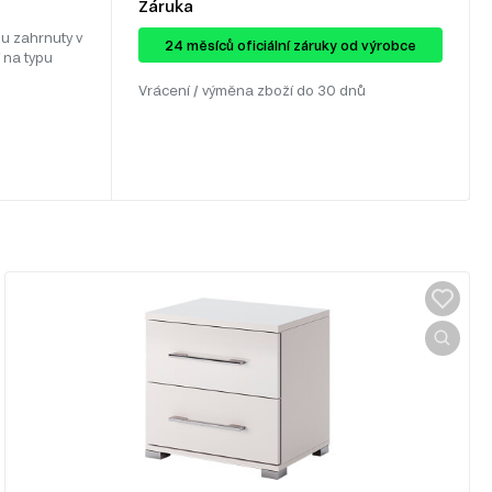
Záruka
u zahrnuty v
24 ​​​​měsíců oficiální záruky od výrobce
 na typu
Vrácení / výměna zboží do 30 dnů