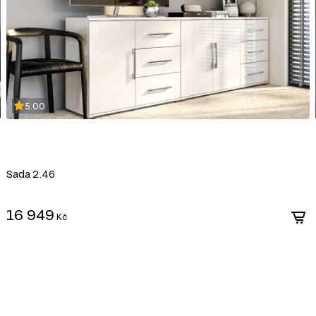
DŘEVOTŘÍSKA
5.00
DTD (dřevotřísková deska) je jedním z nej
průmyslu. Vyrábí se lisováním dřevních t
syntetických pryskyřic jako pojiva. DTD j
korpusového nábytku, čelních ploch a dek
Sada 2.46
univerzálnosti a dostupnosti.
Výhody DTD:
16 949
Kč
Různorodost designů: Umožňuje výrobu nábytku 
široké škále dekorativních povrchů.
Snadné zpracování: DTD lze snadno řezat a vrt
konstrukcí.
Odolnost vůči vlivům: Laminované DTD je dobře c
mechanickému poškození.
Ekologičnost: Moderní výrobci zajišťují minimál