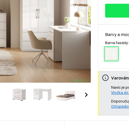
Barvy a mod
Barva fasády
Varován
Navíc je p
Vložka do
Doporučuj
Ortopedic