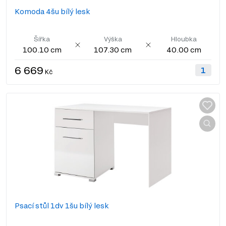
Komoda 4šu bílý lesk
Šířka
Výška
Hloubka
100.10 cm
107.30 cm
40.00 cm
6 669
Kč
Psací stůl 1dv 1šu bílý lesk