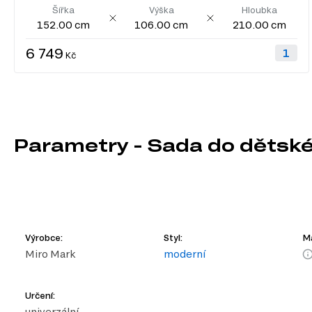
Šířka
Výška
Hloubka
152.00 cm
106.00 cm
210.00 cm
6 749
Kč
Parametry - Sada do dětské
Výrobce:
Styl:
Ma
Miro Mark
moderní
Určení:
univerzální