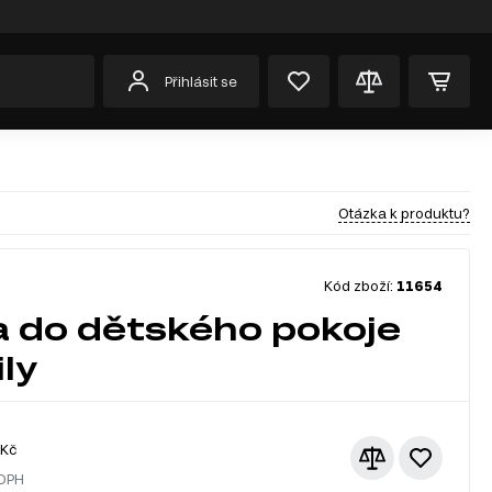
Přihlásit se
Otázka k produktu?
Kód zboží:
11654
 do dětského pokoje
ly
Kč
 DPH