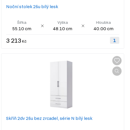
Noční stolek 2šu bílý lesk
Šířka
Výška
Hloubka
55.10 cm
48.10 cm
40.00 cm
3 213
Kč
Skříň 2dv 2šu bez zrcadel, série N bílý lesk