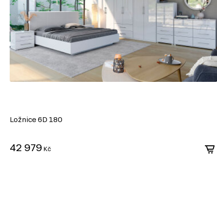
Toaletní stolky do ložnice
Šatní skříň
Noční stolky
Nástěnné police a skříňky
Zrcadla
Kancelářské stoly
Ložnice 6D 180
42 979
Kč