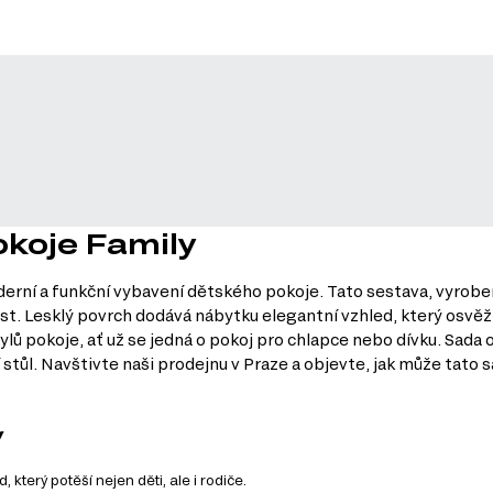
okoje Family
rní a funkční vybavení dětského pokoje. Tato sestava, vyrobená
ost. Lesklý povrch dodává nábytku elegantní vzhled, který osvěží
lů pokoje, ať už se jedná o pokoj pro chlapce nebo dívku. Sada 
stůl. Navštivte naši prodejnu v Praze a objevte, jak může tato
y
 který potěší nejen děti, ale i rodiče.