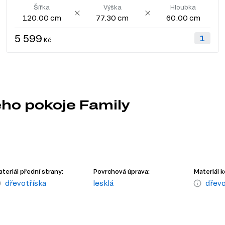
Šířka
Výška
Hloubka
120.00 cm
77.30 cm
60.00 cm
5 599
Kč
ho pokoje Family
teriál přední strany:
Povrchová úprava:
Materiál k
dřevotříska
lesklá
dřevo