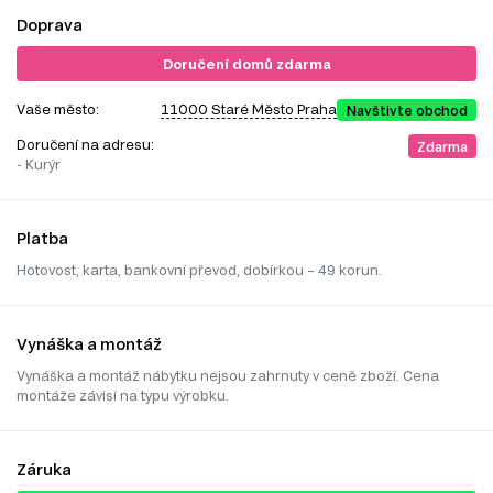
Doprava
Doručení domů zdarma
Vaše město:
11000 Staré Město Praha
Navštivte obchod
Doručení na adresu:
Zdarma
- Kurýr
Platba
Hotovost, karta, bankovní převod, dobírkou – 49 korun.
Vynáška a montáž
Vynáška a montáž nábytku nejsou zahrnuty v ceně zboží. Cena
montáže závisí na typu výrobku.
Záruka