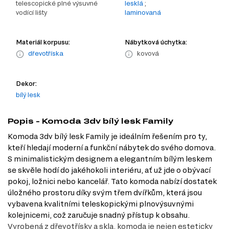
telescopické plné výsuvné
lesklá
;
vodící lišty
laminovaná
Materiál korpusu:
Nábytková úchytka:
dřevotříska
kovová
Dekor:
bílý lesk
Popis - Komoda 3dv bílý lesk Family
Komoda 3dv bílý lesk Family je ideálním řešením pro ty,
kteří hledají moderní a funkční nábytek do svého domova.
S minimalistickým designem a elegantním bílým leskem
se skvěle hodí do jakéhokoli interiéru, ať už jde o obývací
pokoj, ložnici nebo kancelář. Tato komoda nabízí dostatek
úložného prostoru díky svým třem dvířkům, která jsou
vybavena kvalitními teleskopickými plnovýsuvnými
kolejnicemi, což zaručuje snadný přístup k obsahu.
Vyrobená z dřevotřísky a skla, komoda je nejen esteticky