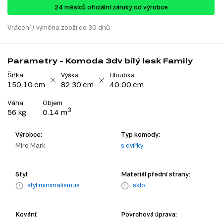
24 ​​​​měsíců oficiální záruky od výrobce
Vrácení / výměna zboží do 30 dnů
Parametry - Komoda 3dv bílý lesk Family
Šířka
Výška
Hloubka
150.10 cm
82.30 cm
40.00 cm
Váha
Objem
3
56 kg
0.14 m
Výrobce:
Typ komody:
Miro Mark
s dvířky
Styl:
Materiál přední strany:
styl minimalismus
sklo
Kování:
Povrchová úprava: