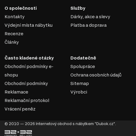
zajišťují velké okenní otvory nebo značné množství zdrojů umělého
O společnosti
Služby
osvětlení; luminiscence by měla poskytnout klidnou a rozptýlenou
záři, vytvořit efekt naplnění prostoru světlem; k tomu se většinou
Kontakty
Dárky, akce a slevy
používají vestavěná svítidla typu downlight, bodová, trubicová a
Výdejní místa nábytku
Platba a doprava
cylindrická;
většina prvků je vyrobena z přírodních materiálů, které mají
Recenze
příjemnou vizuální texturu (dřevo, kov, kámen, sklo);
Články
barevné schéma je založeno na 2-3 odstínech, které jsou
vzájemně harmonicky kombinovány; jakýkoli odstín bílé je hlavní
barvou v interiéru, která rozšíří prostor místnosti; šedá, příp. černá,
Často kladené otázky
Dodatečně
možná je kombinace jasných odstínů;
minimalismus charakterizují zajímavé doplňky (moderní obrazy
Obchodní podmínky e-
Spolupráce
nebo fotografie, malby na stěnách, kreativní umělecké předměty)
shopu
Ochrana osobních údajů
Obchodní podmínky
Sitemap
Reklamace
Výrobci
Reklamační protokol
Vrácení peněz
© 2010 — 2026 Internetový obchod s nábytkem "Dubok.cz".