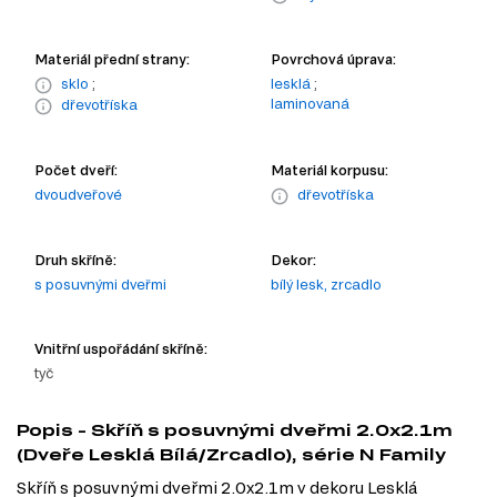
Materiál přední strany:
Povrchová úprava:
sklo
;
lesklá
;
laminovaná
dřevotříska
Počet dveří:
Materiál korpusu:
dvoudveřové
dřevotříska
Druh skříně:
Dekor:
s posuvnými dveřmi
bílý lesk, zrcadlo
Vnitřní uspořádání skříně:
tyč
Popis - Skříň s posuvnými dveřmi 2.0x2.1m
(Dveře Lesklá Bílá/Zrcadlo), série N Family
Skříň s posuvnými dveřmi 2.0x2.1m v dekoru Lesklá