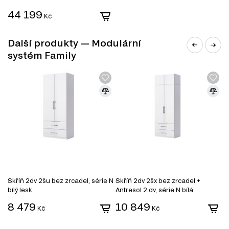
můžete vybrat zboží různých kategorií, které zahrnují:
44 199
Kč
TV stolky
Komody
Konferenční stolky
Další produkty — Modulární
Jednolůžkové postele
systém Family
Manželské postele
Toaletní stolky do ložnice
Šatní skříně
Noční stolky
Nástěnné police a skříňky
Zrcadla
Kancelářské stoly
Skříň 2dv 2šu bez zrcadel, série N
Skříň 2dv 2šx bez zrcadel +
S
bílý lesk
Antresol 2 dv, série N bílá
b
8 479
10 849
1
Kč
Kč