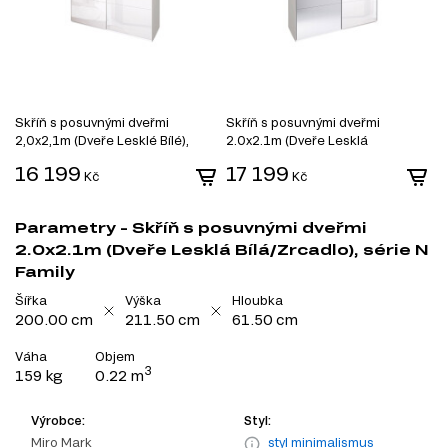
Skříň s posuvnými dveřmi
Skříň s posuvnými dveřmi
2,0x2,1m (Dveře Lesklé Bílé),
2.0x2.1m (Dveře Lesklá
série N
Bílá/Zrcadlo), série N
16 199
17 199
Kč
Kč
Parametry - Skříň s posuvnými dveřmi
2.0x2.1m (Dveře Lesklá Bílá/Zrcadlo), série N
Family
Šířka
Výška
Hloubka
200.00 cm
211.50 cm
61.50 cm
Váha
Objem
3
159 kg
0.22 m
Výrobce:
Styl:
Miro Mark
styl minimalismus