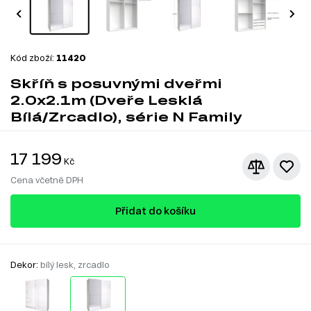
Kód zboží:
11420
Skříň s posuvnými dveřmi
2.0x2.1m (Dveře Lesklá
Bílá/Zrcadlo), série N Family
17 199
Kč
Cena včetně DPH
Přidat do košíku
Dekor:
bílý lesk, zrcadlo