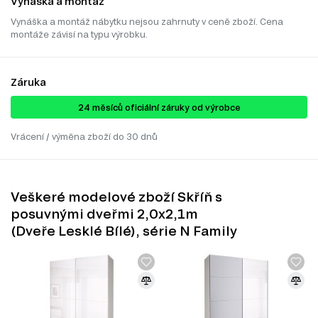
Vynáška a montáž
Vynáška a montáž nábytku nejsou zahrnuty v ceně zboží. Cena
montáže závisí na typu výrobku.
Záruka
24 ​​​​měsíců oficiální záruky od výrobce
Vrácení / výměna zboží do 30 dnů
Veškeré modelové zboží Skříň s
posuvnými dveřmi 2,0x2,1m
(Dveře Lesklé Bílé), série N Family