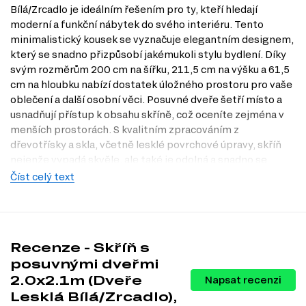
Bílá/Zrcadlo je ideálním řešením pro ty, kteří hledají
moderní a funkční nábytek do svého interiéru. Tento
minimalistický kousek se vyznačuje elegantním designem,
který se snadno přizpůsobí jakémukoli stylu bydlení. Díky
svým rozměrům 200 cm na šířku, 211,5 cm na výšku a 61,5
cm na hloubku nabízí dostatek úložného prostoru pro vaše
oblečení a další osobní věci. Posuvné dveře šetří místo a
usnadňují přístup k obsahu skříně, což oceníte zejména v
menších prostorách. S kvalitním zpracováním z
dřevotřísky a skla, včetně lesklé povrchové úpravy, skříň
nejenže vypadá skvěle, ale také je odolná a snadno se
udržuje. Navštivte naši prodejnu v Praze a objevte, jak
Číst celý text
může tento kousek zkrášlit váš domov. Na našem e-shopu
Dubok.cz najdete širokou nabídku nábytku, který splní vaše
očekávání.
Dostupné modifikace produktu
Recenze - Skříň s
posuvnými dveřmi
Skříň je k dispozici v následujících modifikacích:
2.0x2.1m (Dveře
Napsat recenzi
Lesklá bílá
Lesklá Bílá/Zrcadlo),
Lesklá bílá se zrcadlem