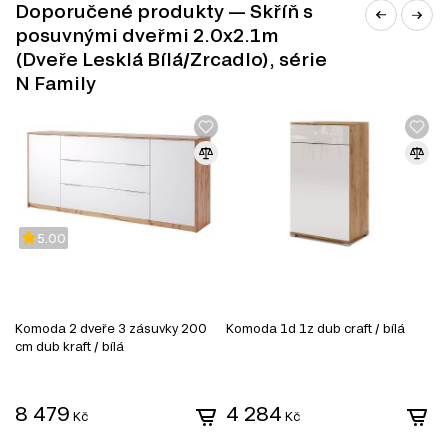
vzájemně harmonicky kombinovány; jakýkoli odstín bílé je hlavní
Doporučené produkty — Skříň s
barvou v interiéru, která rozšíří prostor místnosti; šedá, příp. černá,
posuvnými dveřmi 2.0x2.1m
možná je kombinace jasných odstínů;
(Dveře Lesklá Bílá/Zrcadlo), série
minimalismus charakterizují zajímavé doplňky (moderní obrazy
nebo fotografie, malby na stěnách, kreativní umělecké předměty)
N Family
5.00
Komoda 2 dveře 3 zásuvky 200
Komoda 1d 1z dub craft / bílá
K
cm dub kraft / bílá
SKLO
8 479
4 284
Kč
Kč
Skleněné fasády jsou oblíbeným řešením v nábytkářském