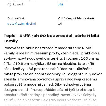
kovová
bílá
Druh skříně:
Vnitřní uspořádání skříně:
s otevíracími dveřmi
tyč
Popis - Skříň roh 90 bez zrcadel, série N bílá
Family
Rohová šatní skříň bez zrcadel z moderní série N bílá
Family je ideálním řešením pro ty, kteří hledají praktický a
stylový nábytek do svého interiéru. S rozměry 100 cm na
šířku, 210,6 cm na výšku a 58 cm na hloubku, tato skříň
efektivně využívá prostor a nabízí dostatek úložného
místa pro vaše oblečení a doplňky. Její elegantní bílý dekor
a lesklá laminovaná povrchová úprava dodávají každému
pokoji svěží a moderní vzhled. Díky jednodveřovému
designu a vnitřnímu uspořádání s šatní tyčí je přístup k
obsahu skříně snadný a pohodlný. Navíc kovové úchytky
zajišťují nejen estetiku, ale i dlouhou životnost. Objevte
jednoduchost a funkčnost, kterou nabízí skříň roh 90 bez