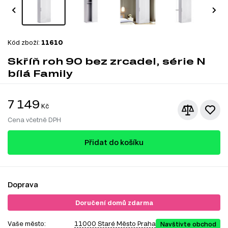
Kód zboží:
11610
Skříň roh 90 bez zrcadel, série N
bílá Family
7 149
Kč
Cena včetně DPH
Přidat do košíku
Doprava
Doručení domů zdarma
Vaše město:
11000 Staré Město Praha
Navštivte obchod