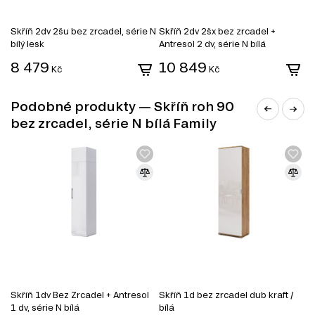
Skříň 2dv 2šu bez zrcadel, série N
Skříň 2dv 2šx bez zrcadel +
S
bílý lesk
Antresol 2 dv, série N bílá
2 
8 479
10 849
9
Kč
Kč
Podobné produkty — Skříň roh 90
bez zrcadel, série N bílá Family
DŘEVOTŘÍSKA
DTD (dřevotřísková deska) je jedním z nejrozšířenějších
materiálů v nábytkářském průmyslu. Vyrábí se lisováním
dřevních třísek pod vysokým tlakem s přidáním
syntetických pryskyřic jako pojiva. DTD je základním
materiálem pro výrobu korpusového nábytku, čelních
ploch a dekorativních panelů díky své ekonomičnosti,
univerzálnosti a dostupnosti.
Výhody DTD:
Různorodost designů: Umožňuje výrobu nábytku v moderním,
Skříň 1dv Bez Zrcadel + Antresol
Skříň 1d bez zrcadel dub kraft /
S
klasickém nebo jiném stylu díky široké škále dekorativních povrchů.
1 dv, série N bílá
bílá
Snadné zpracování: DTD lze snadno řezat a vrtat, což umožňuje