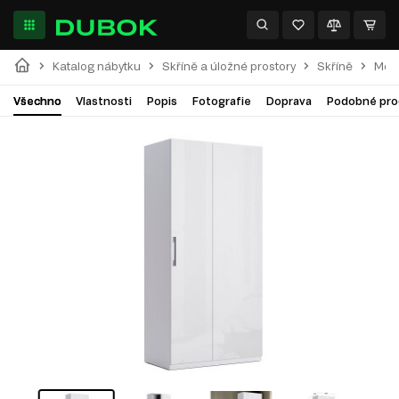
Katalog nábytku
Skříně a úložné prostory
Skříně
Modu
Všechno
Vlastnosti
Popis
Fotografie
Doprava
Podobné pro