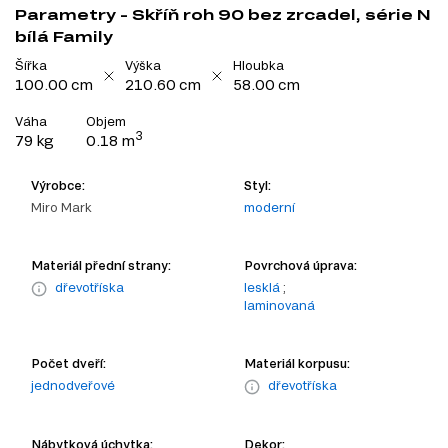
Parametry - Skříň roh 90 bez zrcadel, série N
bílá Family
Šířka
Výška
Hloubka
100.00 cm
210.60 cm
58.00 cm
Váha
Objem
3
79 kg
0.18 m
Výrobce:
Styl:
Miro Mark
moderní
Materiál přední strany:
Povrchová úprava:
dřevotříska
lesklá
;
laminovaná
Počet dveří:
Materiál korpusu:
jednodveřové
dřevotříska
Nábytková úchytka:
Dekor: