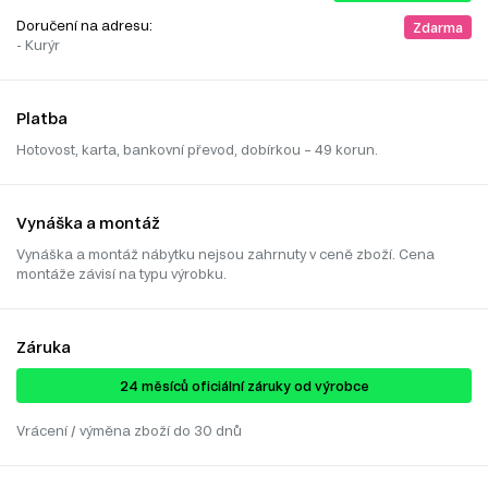
Doručení na adresu:
Zdarma
- Kurýr
Platba
Hotovost, karta, bankovní převod, dobírkou – 49 korun.
Vynáška a montáž
Vynáška a montáž nábytku nejsou zahrnuty v ceně zboží. Cena
montáže závisí na typu výrobku.
Záruka
24 ​​​​měsíců oficiální záruky od výrobce
Vrácení / výměna zboží do 30 dnů